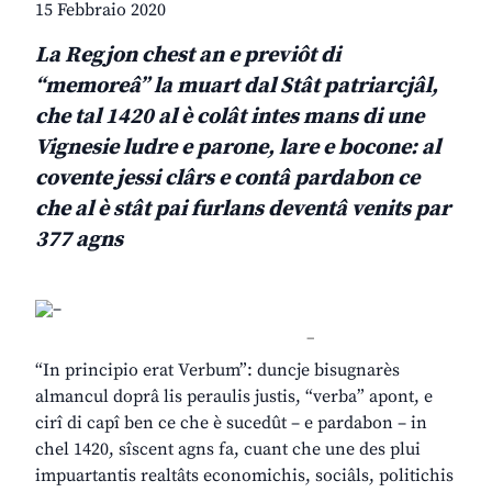
15 Febbraio 2020
La Regjon chest an e previôt di
“memoreâ” la muart
dal Stât patriarcjâl,
che tal 1420 al è colât intes mans
di une
Vignesie ludre e parone, lare e bocone:
al
covente jessi clârs e contâ pardabon
ce
che al è stât pai furlans deventâ venits par
377 agns
–
“In principio erat Verbum”: duncje bisugnarès
almancul doprâ lis peraulis justis, “verba” apont, e
cirî di capî ben ce che è sucedût – e pardabon – in
chel 1420, sîscent agns fa, cuant che une des plui
impuartantis realtâts economichis, sociâls, politichis