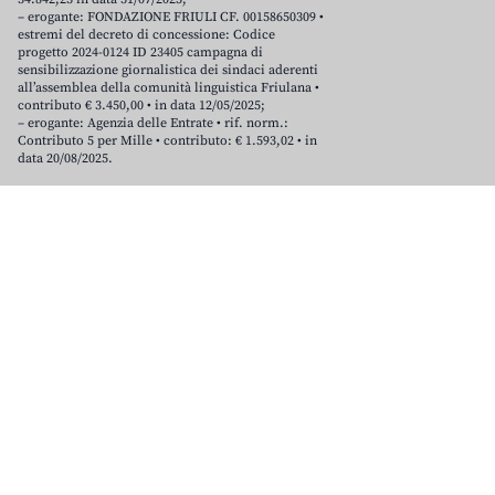
– erogante: FONDAZIONE FRIULI CF. 00158650309 •
estremi del decreto di concessione: Codice
progetto 2024-0124 ID 23405 campagna di
sensibilizzazione giornalistica dei sindaci aderenti
all’assemblea della comunità linguistica Friulana •
contributo € 3.450,00 • in data 12/05/2025;
– erogante: Agenzia delle Entrate • rif. norm.:
Contributo 5 per Mille • contributo: € 1.593,02 • in
data 20/08/2025.