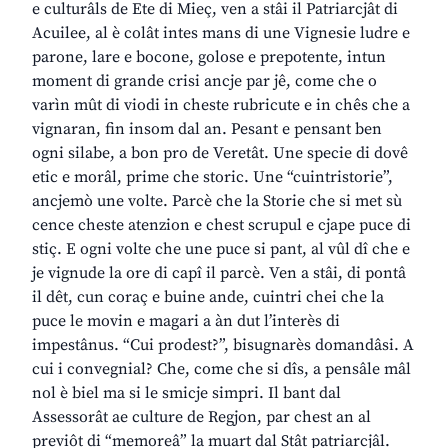
e culturâls de Ete di Mieç, ven a stâi il Patriarcjât di
Acuilee, al è colât intes mans di une Vignesie ludre e
parone, lare e bocone, golose e prepotente, intun
moment di grande crisi ancje par jê, come che o
varìn mût di viodi in cheste rubricute e in chês che a
vignaran, fin insom dal an. Pesant e pensant ben
ogni silabe, a bon pro de Veretât. Une specie di dovê
etic e morâl, prime che storic. Une “cuintristorie”,
ancjemò une volte. Parcè che la Storie che si met sù
cence cheste atenzion e chest scrupul e cjape puce di
stiç. E ogni volte che une puce si pant, al vûl dî che e
je vignude la ore di capî il parcè. Ven a stâi, di pontâ
il dêt, cun coraç e buine ande, cuintri chei che la
puce le movin e magari a àn dut l’interès di
impestânus. “Cui prodest?”, bisugnarès domandâsi. A
cui i convegnial? Che, come che si dîs, a pensâle mâl
nol è biel ma si le smicje simpri. Il bant dal
Assessorât ae culture de Regjon, par chest an al
previôt di “memoreâ” la muart dal Stât patriarcjâl.