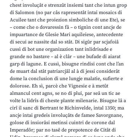
chest involuçât e strenzût insiemi tant che intun grop
di Salomon (no par câs rapresentât intai mosaics di
Acuilee tant che proiezion simboliche di une Ete), se
– come che o dovaressin fâ – o tignìn cont ancje de
impuartance de Glesie Mari aquileiese, antecedente
di secui ae nassite dal so stât. Di sigûr par scjafoiâ
cussì di bot une organizazion tant inlidrisade e
grande no bastave – al è clâr – une bufade di aiarat
garp di lagune. E cussì, bisugne rindisi cont che l’an
de muart dal stât patriarcjâl al à di jessi considerât
dome la conclusion di une lungje malatie, sufierte e
dolorose. Eh sì, parcè che Vignesie e à metût
almancul cent agns, se no di plui, par seâ un tic ae
volte la lidrîs di cheste plante milenarie. Bisugne lâ a
cirî il sanc di Bertrant te Richinvelde, intal 1350; ma
ancje intai gredeis involuçâts de famee Savorgnane,
golose di insiorâsi metinsi cuintri de corone dal
Imperadôr; par no tasê de prepotence de Citât di