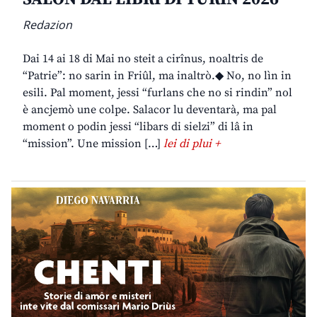
Redazion
Dai 14 ai 18 di Mai no steit a cirînus, noaltris de
“Patrie”: no sarin in Friûl, ma inaltrò.◆ No, no lìn in
esili. Pal moment, jessi “furlans che no si rindin” nol
è ancjemò une colpe. Salacor lu deventarà, ma pal
moment o podin jessi “libars di sielzi” di lâ in
“mission”. Une mission […]
lei di plui +