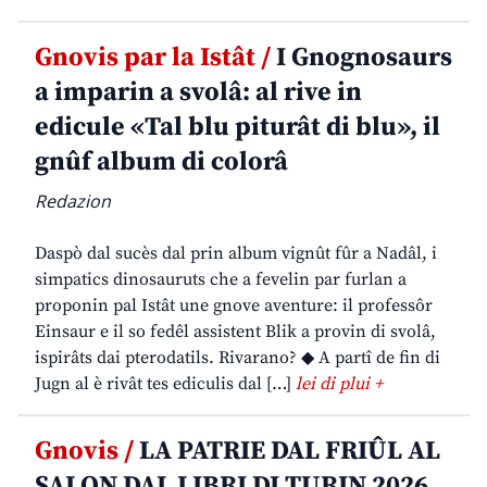
Gnovis par la Istât /
I Gnognosaurs
a imparin a svolâ: al rive in
edicule «Tal blu piturât di blu», il
gnûf album di colorâ
Redazion
Daspò dal sucès dal prin album vignût fûr a Nadâl, i
simpatics dinosauruts che a fevelin par furlan a
proponin pal Istât une gnove aventure: il professôr
Einsaur e il so fedêl assistent Blik a provin di svolâ,
ispirâts dai pterodatils. Rivarano? ◆ A partî de fin di
Jugn al è rivât tes ediculis dal […]
lei di plui +
Gnovis /
LA PATRIE DAL FRIÛL AL
SALON DAL LIBRI DI TURIN 2026