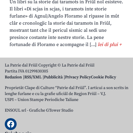
Un libri su la storie dai taramots in Friûl nol esisteve.
Il libri «Di scjas in scjas, i taramots inte storie
furlane» di Agnul/Angelo Floramo al ripasse in mût
clâr e cronologjic la storie dai taramots in Friûl,
mostrant tant che il pericul sismic al sedi une
presince costante inte nestre storie. La pene
fortunade di Floramo e acompagne il […]
lei di plui +
La Patrie dal Friûl Copyright © La Patrie dal Friûl
Partita IVA 01299830305
Redazion
RSS/XML
Pubblicità
Privacy Policy
Cookie Policy
Proprietât Clape di Culture “Patrie dal Friûl”. I articui a son scrits in
lenghe furlane e cu la grafie uficiâl de Regjon Friûl – V.J.
USPI – Union Stampe Periodiche Taliane
ENSOUL srl
-
Grafiche GTower Studio