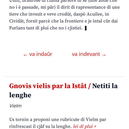
Udin, braurose di clamâ parsore di se (une ande che
no i è passade, mi pâr) il dirit di rapresentance di une
tiere che invezit e veve crodût, daspò Acuilee, in
Cividât, forsit parcè che la frontiere e je intal cûr dai
Furlans tant di plui che no i cjistiei. ❚
← va indaûr
va indevant →
Gnovis vielis par la Istât /
Netiti la
lenghe
Vielm
Us tornin a proponi une rubricute di Vielm par
rinfrescasi il cjâf su la lenghe.
lei di plui +