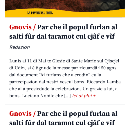
Gnovis /
Par che il popul furlan al
salti fûr dal taramot cul cjâf e vîf
Redazion
Lunis ai 11 di Mai te Glesie di Sante Marie sul Cjiscjel
di Udin, si è tignude la messe par ricuardâ i 50 agns
dal document “Ai furlans che a crodin” cu la
partecipazion dal nestri vescul bons. Riccardo Lamba
che al à presiedude la celebrazion. Un grazie a lui, a
bons. Luciano Nobile che […]
lei di plui +
Gnovis /
Par che il popul furlan al
salti fûr dal taramot cul cjâf e vîf