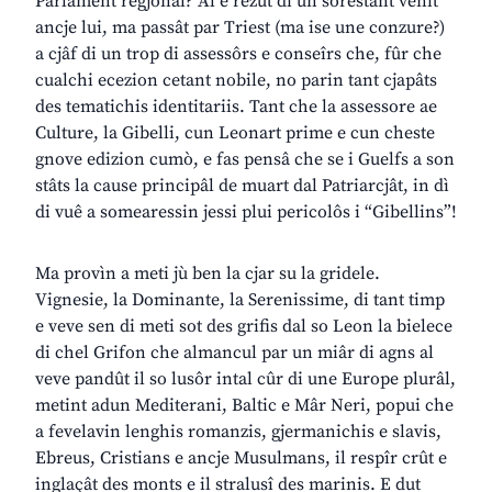
Parlament regjonâl? Al è rezût di un sorestant venit
ancje lui, ma passât par Triest (ma ise une conzure?)
a cjâf di un trop di assessôrs e conseîrs che, fûr che
cualchi ecezion cetant nobile, no parin tant cjapâts
des tematichis identitariis. Tant che la assessore ae
Culture, la Gibelli, cun Leonart prime e cun cheste
gnove edizion cumò, e fas pensâ che se i Guelfs a son
stâts la cause principâl de muart dal Patriarcjât, in dì
di vuê a somearessin jessi plui pericolôs i “Gibellins”!
Ma provìn a meti jù ben la cjar su la gridele.
Vignesie, la Dominante, la Serenissime, di tant timp
e veve sen di meti sot des grifis dal so Leon la bielece
di chel Grifon che almancul par un miâr di agns al
veve pandût il so lusôr intal cûr di une Europe plurâl,
metint adun Mediterani, Baltic e Mâr Neri, popui che
a fevelavin lenghis romanzis, gjermanichis e slavis,
Ebreus, Cristians e ancje Musulmans, il respîr crût e
inglaçât des monts e il stralusî des marinis. E dut