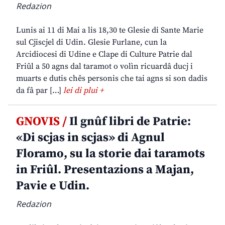
Redazion
Lunis ai 11 di Mai a lis 18,30 te Glesie di Sante Marie
sul Cjiscjel di Udin. Glesie Furlane, cun la
Arcidiocesi di Udine e Clape di Culture Patrie dal
Friûl a 50 agns dal taramot o volìn ricuardâ ducj i
muarts e dutis chês personis che tai agns si son dadis
da fâ par […]
lei di plui +
GNOVIS /
Il gnûf libri de Patrie:
«Di scjas in scjas» di Agnul
Floramo, su la storie dai taramots
in Friûl. Presentazions a Majan,
Pavie e Udin.
Redazion