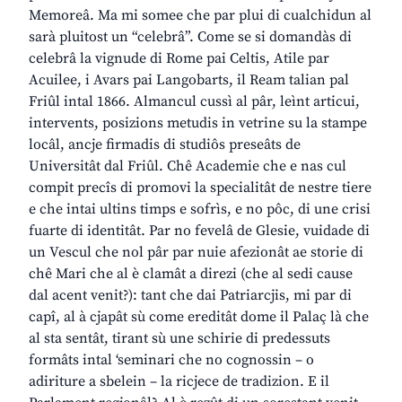
Memoreâ. Ma mi somee che par plui di cualchidun al
sarà pluitost un “celebrâ”. Come se si domandàs di
celebrâ la vignude di Rome pai Celtis, Atile par
Acuilee, i Avars pai Langobarts, il Ream talian pal
Friûl intal 1866. Almancul cussì al pâr, leìnt articui,
intervents, posizions metudis in vetrine su la stampe
locâl, ancje firmadis di studiôs preseâts de
Universitât dal Friûl. Chê Academie che e nas cul
compit precîs di promovi la specialitât de nestre tiere
e che intai ultins timps e sofrìs, e no pôc, di une crisi
fuarte di identitât. Par no fevelâ de Glesie, vuidade di
un Vescul che nol pâr par nuie afezionât ae storie di
chê Mari che al è clamât a direzi (che al sedi cause
dal acent venit?): tant che dai Patriarcjis, mi par di
capî, al à cjapât sù come ereditât dome il Palaç là che
al sta sentât, tirant sù une schirie di predessuts
formâts intal ‘seminari che no cognossin – o
adiriture a sbelein – la ricjece de tradizion. E il