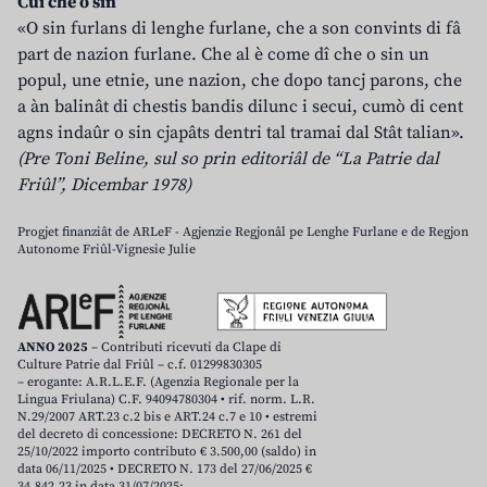
Cui che o sin
«O sin furlans di lenghe furlane, che a son convints di fâ
part de nazion furlane. Che al è come dî che o sin un
popul, une etnie, une nazion, che dopo tancj parons, che
a àn balinât di chestis bandis dilunc i secui, cumò di cent
agns indaûr o sin cjapâts dentri tal tramai dal Stât talian».
(Pre Toni Beline, sul so prin editoriâl de “La Patrie dal
Friûl”, Dicembar 1978)
Progjet finanziât de ARLeF - Agjenzie Regjonâl pe Lenghe Furlane e de Regjon
Autonome Friûl-Vignesie Julie
ANNO 2025
– Contributi ricevuti da Clape di
Culture Patrie dal Friûl – c.f. 01299830305
– erogante: A.R.L.E.F. (Agenzia Regionale per la
Lingua Friulana) C.F. 94094780304 • rif. norm. L.R.
N.29/2007 ART.23 c.2 bis e ART.24 c.7 e 10 • estremi
del decreto di concessione: DECRETO N. 261 del
25/10/2022 importo contributo € 3.500,00 (saldo) in
data 06/11/2025 • DECRETO N. 173 del 27/06/2025 €
34.842,23 in data 31/07/2025;