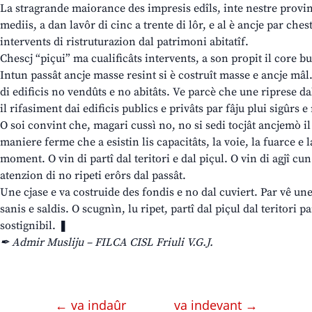
La stragrande maiorance des impresis edîls, inte nestre provin
mediis, a dan lavôr di cinc a trente di lôr, e al è ancje par che
intervents di ristruturazion dal patrimoni abitatîf.
Chescj “piçui” ma cualificâts intervents, a son propit il core b
Intun passât ancje masse resint si è costruît masse e ancje mâl
di edificis no vendûts e no abitâts. Ve parcè che une riprese da
il rifasiment dai edificis publics e privâts par fâju plui sigûrs 
O soi convint che, magari cussì no, no si sedi tocjât ancjemò i
maniere ferme che a esistin lis capacitâts, la voie, la fuarce e l
moment. O vin di partî dal teritori e dal piçul. O vin di agjî cun
atenzion di no ripeti erôrs dal passât.
Une cjase e va costruide des fondis e no dal cuviert. Par vê un
sanis e saldis. O scugnìn, lu ripet, partî dal piçul dal teritori 
sostignibil. ❚
✒ Admir Musliju – FILCA CISL Friuli V.G.J.
← va indaûr
va indevant →