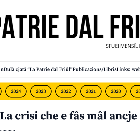
SFUEI MENSÎL FU
in
Dulà cjatâ “La Patrie dal Friûl”
Publicazions/Libris
Links: web
2024
2023
2022
2021
2020
2
La crisi che e fâs mâl ancj
............