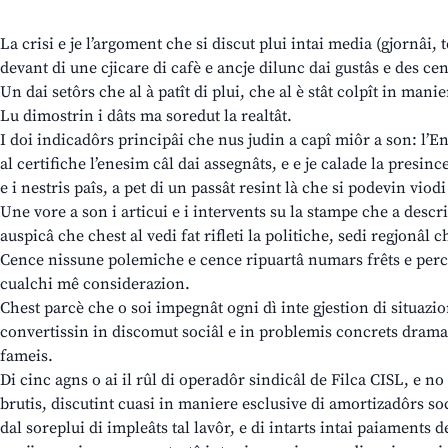
La crisi e je l’argoment che si discut plui intai media (gjornâi, te
devant di une cjicare di cafè e ancje dilunc dai gustâs e des cen
Un dai setôrs che al à patît di plui, che al è stât colpît in manie
Lu dimostrin i dâts ma soredut la realtât.
I doi indicadôrs principâi che nus judin a capî miôr a son: l’En
al certifiche l’enesim câl dai assegnâts, e e je calade la presince
e i nestris paîs, a pet di un passât resint là che si podevin vio
Une vore a son i articui e i intervents su la stampe che a descriv
auspicâ che chest al vedi fat rifleti la politiche, sedi regjonâl 
Cence nissune polemiche e cence ripuartâ numars frêts e perce
cualchi mê considerazion.
Chest parcè che o soi impegnât ogni dì inte gjestion di situazion
convertissin in discomut sociâl e in problemis concrets dramat
fameis.
Di cinc agns o ai il rûl di operadôr sindicâl de Filca CISL, e no a
brutis, discutint cuasi in maniere esclusive di amortizadôrs soc
dal soreplui di impleâts tal lavôr, e di intarts intai paiaments 