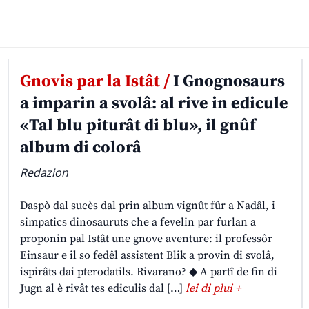
Gnovis par la Istât /
I Gnognosaurs
a imparin a svolâ: al rive in edicule
«Tal blu piturât di blu», il gnûf
album di colorâ
Redazion
Daspò dal sucès dal prin album vignût fûr a Nadâl, i
simpatics dinosauruts che a fevelin par furlan a
proponin pal Istât une gnove aventure: il professôr
Einsaur e il so fedêl assistent Blik a provin di svolâ,
ispirâts dai pterodatils. Rivarano? ◆ A partî de fin di
Jugn al è rivât tes ediculis dal […]
lei di plui +