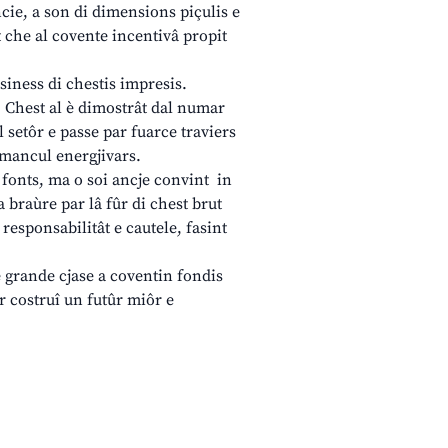
cie, a son di dimensions piçulis e
st che al covente incentivâ propit
usiness di chestis impresis.
. Chest al è dimostrât dal numar
l setôr e passe par fuarce traviers
e mancul energjivars.
l fonts, ma o soi ancje convint in
a braùre par lâ fûr di chest brut
 responsabilitât e cautele, fasint
e grande cjase a coventin fondis
par costruî un futûr miôr e