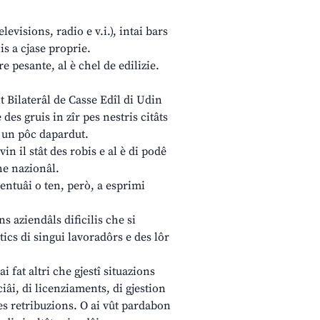
levisions, radio e v.i.), intai bars
is a cjase proprie.
re pesante, al è chel de edilizie.
t Bilaterâl de Casse Edîl di Udin
 des gruis in zîr pes nestris citâts
di un pôc dapardut.
in il stât des robis e al è di podê
che nazionâl.
ntuâi o ten, però, a esprimi
s aziendâls dificilis che si
ics di singui lavoradôrs e des lôr
i fat altri che gjestî situazions
iâi, di licenziaments, di gjestion
des retribuzions. O ai vût pardabon