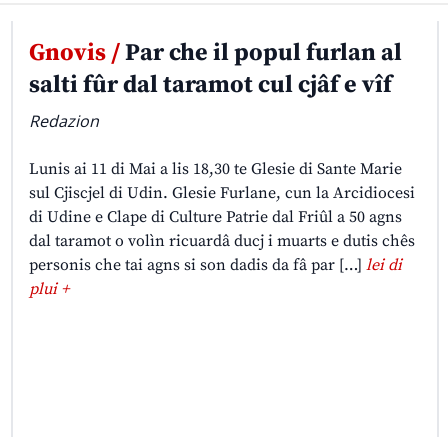
Gnovis /
Par che il popul furlan al
salti fûr dal taramot cul cjâf e vîf
Redazion
Lunis ai 11 di Mai a lis 18,30 te Glesie di Sante Marie
sul Cjiscjel di Udin. Glesie Furlane, cun la Arcidiocesi
di Udine e Clape di Culture Patrie dal Friûl a 50 agns
dal taramot o volìn ricuardâ ducj i muarts e dutis chês
personis che tai agns si son dadis da fâ par […]
lei di
plui +