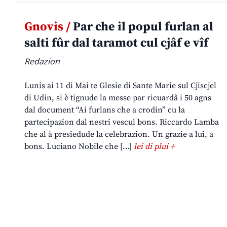
Gnovis /
Par che il popul furlan al
salti fûr dal taramot cul cjâf e vîf
Redazion
Lunis ai 11 di Mai te Glesie di Sante Marie sul Cjiscjel
di Udin, si è tignude la messe par ricuardâ i 50 agns
dal document “Ai furlans che a crodin” cu la
partecipazion dal nestri vescul bons. Riccardo Lamba
che al à presiedude la celebrazion. Un grazie a lui, a
bons. Luciano Nobile che […]
lei di plui +