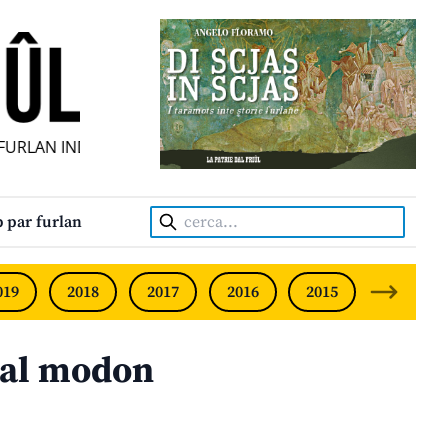
RLAN INDIPENDENT • INDEPENDENT FRIULIAN MONTHLY • N
Cerca:
 par furlan
019
2018
2017
2016
2015
2014
e al modon