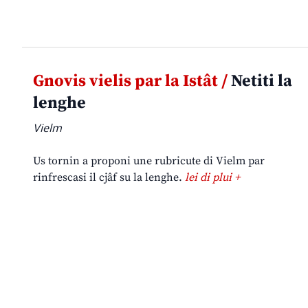
Gnovis vielis par la Istât /
Netiti la
lenghe
Vielm
Us tornin a proponi une rubricute di Vielm par
rinfrescasi il cjâf su la lenghe.
lei di plui +