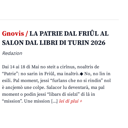
Gnovis /
LA PATRIE DAL FRIÛL AL
SALON DAL LIBRI DI TURIN 2026
Redazion
Dai 14 ai 18 di Mai no steit a cirînus, noaltris de
“Patrie”: no sarin in Friûl, ma inaltrò.◆ No, no lìn in
esili. Pal moment, jessi “furlans che no si rindin” nol
è ancjemò une colpe. Salacor lu deventarà, ma pal
moment o podin jessi “libars di sielzi” di lâ in
“mission”. Une mission […]
lei di plui +