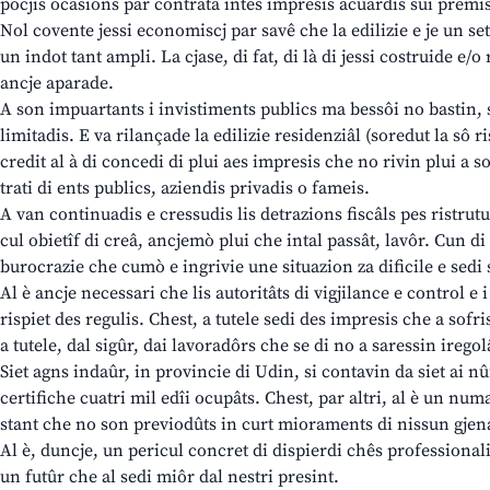
pocjis ocasions par contratâ intes impresis acuardis sui premis 
Nol covente jessi economiscj par savê che la edilizie e je un set
un indot tant ampli. La cjase, di fat, di là di jessi costruide e/o
ancje aparade.
A son impuartants i invistiments publics ma bessôi no bastin, st
limitadis. E va rilançade la edilizie residenziâl (soredut la sô r
credit al à di concedi di plui aes impresis che no rivin plui a sos
trati di ents publics, aziendis privadis o fameis.
A van continuadis e cressudis lis detrazions fiscâls pes ristrut
cul obietîf di creâ, ancjemò plui che intal passât, lavôr. Cun di 
burocrazie che cumò e ingrivie une situazion za dificile e sedi 
Al è ancje necessari che lis autoritâts di vigjilance e control e i 
rispiet des regulis. Chest, a tutele sedi des impresis che a sof
a tutele, dal sigûr, dai lavoradôrs che se di no a saressin iregol
Siet agns indaûr, in provincie di Udin, si contavin da siet ai nû
certifiche cuatri mil edîi ocupâts. Chest, par altri, al è un num
stant che no son previodûts in curt mioraments di nissun gjen
Al è, duncje, un pericul concret di dispierdi chês professionali
un futûr che al sedi miôr dal nestri presint.