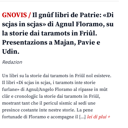
GNOVIS /
Il gnûf libri de Patrie: «Di
scjas in scjas» di Agnul Floramo, su
la storie dai taramots in Friûl.
Presentazions a Majan, Pavie e
Udin.
Redazion
Un libri su la storie dai taramots in Friûl nol esisteve.
Il libri «Di scjas in scjas, i taramots inte storie
furlane» di Agnul/Angelo Floramo al ripasse in mût
clâr e cronologjic la storie dai taramots in Friûl,
mostrant tant che il pericul sismic al sedi une
presince costante inte nestre storie. La pene
fortunade di Floramo e acompagne il […]
lei di plui +