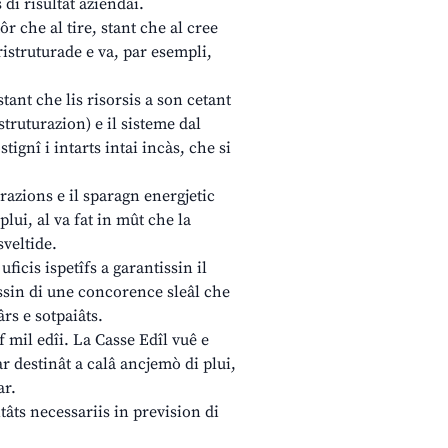
di risultât aziendâi.
ôr che al tire, stant che al cree
 ristruturade e va, par esempli,
ant che lis risorsis a son cetant
istruturazion) e il sisteme dal
tignî i intarts intai incàs, che si
urazions e il sparagn energjetic
plui, al va fat in mût che la
sveltide.
uficis ispetîfs a garantissin il
rissin di une concorence sleâl che
ârs e sotpaiâts.
f mil edîi. La Casse Edîl vuê e
ar destinât a calâ ancjemò di plui,
ar.
tâts necessariis in prevision di