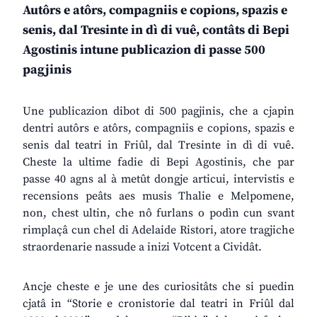
Autôrs e atôrs, compagniis e copions, spazis e
senis, dal Tresinte in dì di vuê, contâts di Bepi
Agostinis intune publicazion di passe 500
pagjinis
Une publicazion dibot di 500 pagjinis, che a cjapin
dentri autôrs e atôrs, compagniis e copions, spazis e
senis dal teatri in Friûl, dal Tresinte in dì di vuê.
Cheste la ultime fadie di Bepi Agostinis, che par
passe 40 agns al à metût dongje articui, intervistis e
recensions peâts aes musis Thalie e Melpomene,
non, chest ultin, che nô furlans o podìn cun svant
rimplaçâ cun chel di Adelaide Ristori, atore tragjiche
straordenarie nassude a inizi Votcent a Cividât.
Ancje cheste e je une des curiositâts che si puedin
cjatâ in “Storie e cronistorie dal teatri in Friûl dal