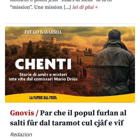
“mission”. Une mission […]
lei di plui +
Gnovis /
Par che il popul furlan al
salti fûr dal taramot cul cjâf e vîf
Redazion