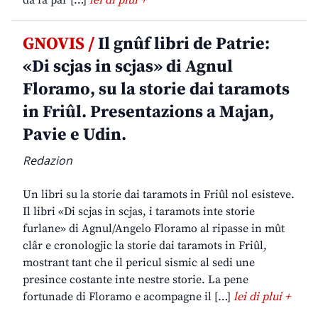
da fâ par […]
lei di plui +
GNOVIS /
Il gnûf libri de Patrie:
«Di scjas in scjas» di Agnul
Floramo, su la storie dai taramots
in Friûl. Presentazions a Majan,
Pavie e Udin.
Redazion
Un libri su la storie dai taramots in Friûl nol esisteve.
Il libri «Di scjas in scjas, i taramots inte storie
furlane» di Agnul/Angelo Floramo al ripasse in mût
clâr e cronologjic la storie dai taramots in Friûl,
mostrant tant che il pericul sismic al sedi une
presince costante inte nestre storie. La pene
fortunade di Floramo e acompagne il […]
lei di plui +