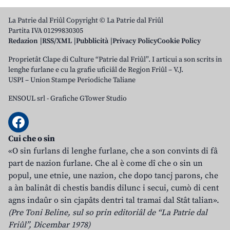
La Patrie dal Friûl Copyright © La Patrie dal Friûl
Partita IVA 01299830305
Redazion
RSS/XML
Pubblicità
Privacy Policy
Cookie Policy
Proprietât Clape di Culture “Patrie dal Friûl”. I articui a son scrits in
lenghe furlane e cu la grafie uficiâl de Regjon Friûl – V.J.
USPI – Union Stampe Periodiche Taliane
ENSOUL srl
-
Grafiche GTower Studio
Cui che o sin
«O sin furlans di lenghe furlane, che a son convints di fâ
part de nazion furlane. Che al è come dî che o sin un
popul, une etnie, une nazion, che dopo tancj parons, che
a àn balinât di chestis bandis dilunc i secui, cumò di cent
agns indaûr o sin cjapâts dentri tal tramai dal Stât talian».
(Pre Toni Beline, sul so prin editoriâl de “La Patrie dal
Friûl”, Dicembar 1978)