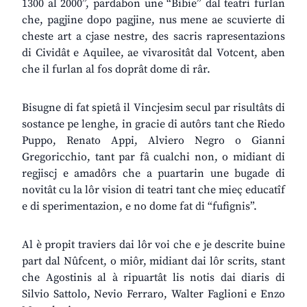
1300 al 2000”, pardabon une “Bibie” dal teatri furlan
che, pagjine dopo pagjine, nus mene ae scuvierte di
cheste art a cjase nestre, des sacris rapresentazions
di Cividât e Aquilee, ae vivarositât dal Votcent, aben
che il furlan al fos doprât dome di râr.
Bisugne di fat spietâ il Vincjesim secul par risultâts di
sostance pe lenghe, in gracie di autôrs tant che Riedo
Puppo, Renato Appi, Alviero Negro o Gianni
Gregoricchio, tant par fâ cualchi non, o midiant di
regjiscj e amadôrs che a puartarin une bugade di
novitât cu la lôr vision di teatri tant che mieç educatîf
e di sperimentazion, e no dome fat di “fufignis”.
Al è propit traviers dai lôr voi che e je descrite buine
part dal Nûfcent, o miôr, midiant dai lôr scrits, stant
che Agostinis al à ripuartât lis notis dai diaris di
Silvio Sattolo, Nevio Ferraro, Walter Faglioni e Enzo