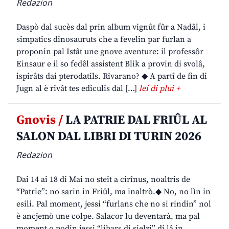
Redazion
Daspò dal sucès dal prin album vignût fûr a Nadâl, i
simpatics dinosauruts che a fevelin par furlan a
proponin pal Istât une gnove aventure: il professôr
Einsaur e il so fedêl assistent Blik a provin di svolâ,
ispirâts dai pterodatils. Rivarano? ◆ A partî de fin di
Jugn al è rivât tes ediculis dal […]
lei di plui +
Gnovis /
LA PATRIE DAL FRIÛL AL
SALON DAL LIBRI DI TURIN 2026
Redazion
Dai 14 ai 18 di Mai no steit a cirînus, noaltris de
“Patrie”: no sarin in Friûl, ma inaltrò.◆ No, no lìn in
esili. Pal moment, jessi “furlans che no si rindin” nol
è ancjemò une colpe. Salacor lu deventarà, ma pal
moment o podin jessi “libars di sielzi” di lâ in