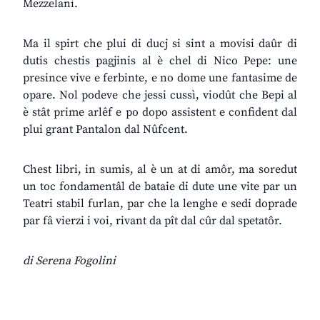
Mezzelani.
Ma il spirt che plui di ducj si sint a movisi daûr di
dutis chestis pagjinis al è chel di Nico Pepe: une
presince vive e ferbinte, e no dome une fantasime de
opare. Nol podeve che jessi cussì, viodût che Bepi al
è stât prime arlêf e po dopo assistent e confident dal
plui grant Pantalon dal Nûfcent.
Chest libri, in sumis, al è un at di amôr, ma soredut
un toc fondamentâl de bataie di dute une vite par un
Teatri stabil furlan, par che la lenghe e sedi doprade
par fâ vierzi i voi, rivant da pît dal cûr dal spetatôr.
di Serena Fogolini