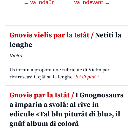
← va indaûr
va indevant →
Gnovis vielis par la Istât /
Netiti la
lenghe
Vielm
Us tornin a proponi une rubricute di Vielm par
rinfrescasi il cjâf su la lenghe.
lei di plui +
Gnovis par la Istât /
I Gnognosaurs
a imparin a svolâ: al rive in
edicule «Tal blu piturât di blu», il
gnûf album di colorâ