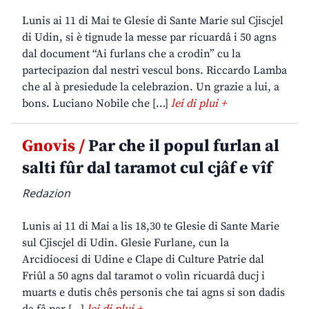
Lunis ai 11 di Mai te Glesie di Sante Marie sul Cjiscjel
di Udin, si è tignude la messe par ricuardâ i 50 agns
dal document “Ai furlans che a crodin” cu la
partecipazion dal nestri vescul bons. Riccardo Lamba
che al à presiedude la celebrazion. Un grazie a lui, a
bons. Luciano Nobile che […]
lei di plui +
Gnovis /
Par che il popul furlan al
salti fûr dal taramot cul cjâf e vîf
Redazion
Lunis ai 11 di Mai a lis 18,30 te Glesie di Sante Marie
sul Cjiscjel di Udin. Glesie Furlane, cun la
Arcidiocesi di Udine e Clape di Culture Patrie dal
Friûl a 50 agns dal taramot o volìn ricuardâ ducj i
muarts e dutis chês personis che tai agns si son dadis