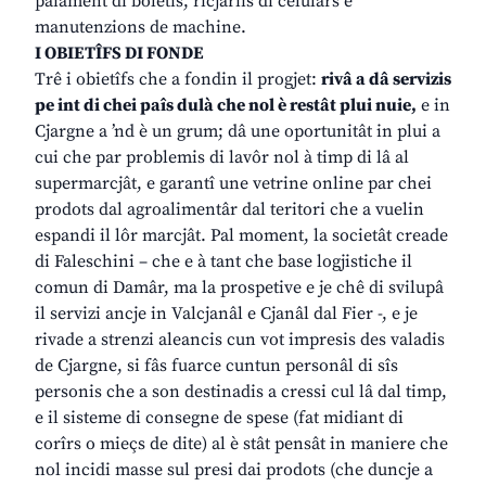
paiament di boletis, ricjariis di celulârs e
manutenzions de machine.
I OBIETÎFS DI FONDE
Trê i obietîfs che a fondin il progjet:
rivâ a dâ servizis
pe int di chei paîs dulà che nol è restât plui nuie,
e in
Cjargne a ’nd è un grum; dâ une oportunitât in plui a
cui che par problemis di lavôr nol à timp di lâ al
supermarcjât, e garantî une vetrine online par chei
prodots dal agroalimentâr dal teritori che a vuelin
espandi il lôr marcjât. Pal moment, la societât creade
di Faleschini – che e à tant che base logjistiche il
comun di Damâr, ma la prospetive e je chê di svilupâ
il servizi ancje in Valcjanâl e Cjanâl dal Fier -, e je
rivade a strenzi aleancis cun vot impresis des valadis
de Cjargne, si fâs fuarce cuntun personâl di sîs
personis che a son destinadis a cressi cul lâ dal timp,
e il sisteme di consegne de spese (fat midiant di
corîrs o mieçs de dite) al è stât pensât in maniere che
nol incidi masse sul presi dai prodots (che duncje a