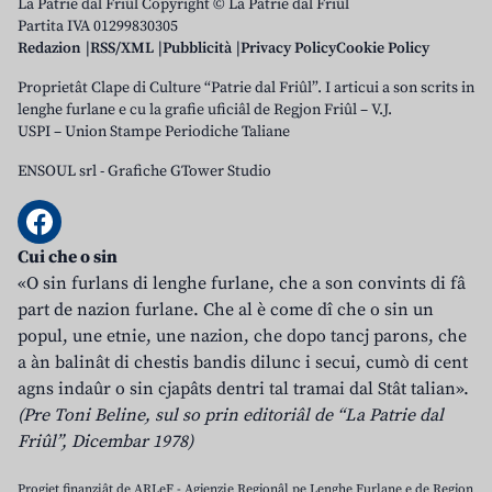
La Patrie dal Friûl Copyright © La Patrie dal Friûl
Partita IVA 01299830305
Redazion
RSS/XML
Pubblicità
Privacy Policy
Cookie Policy
Proprietât Clape di Culture “Patrie dal Friûl”. I articui a son scrits in
lenghe furlane e cu la grafie uficiâl de Regjon Friûl – V.J.
USPI – Union Stampe Periodiche Taliane
ENSOUL srl
-
Grafiche GTower Studio
Cui che o sin
«O sin furlans di lenghe furlane, che a son convints di fâ
part de nazion furlane. Che al è come dî che o sin un
popul, une etnie, une nazion, che dopo tancj parons, che
a àn balinât di chestis bandis dilunc i secui, cumò di cent
agns indaûr o sin cjapâts dentri tal tramai dal Stât talian».
(Pre Toni Beline, sul so prin editoriâl de “La Patrie dal
Friûl”, Dicembar 1978)
Progjet finanziât de ARLeF - Agjenzie Regjonâl pe Lenghe Furlane e de Regjon