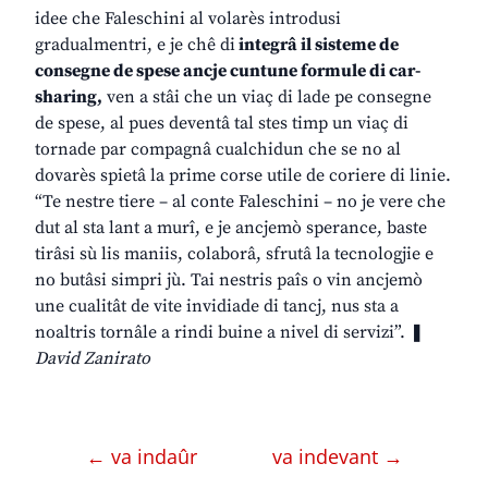
idee che Faleschini al volarès introdusi
gradualmentri, e je chê di
integrâ il sisteme de
consegne de spese ancje cuntune formule di car-
sharing,
ven a stâi che un viaç di lade pe consegne
de spese, al pues deventâ tal stes timp un viaç di
tornade par compagnâ cualchidun che se no al
dovarès spietâ la prime corse utile de coriere di linie.
“Te nestre tiere – al conte Faleschini – no je vere che
dut al sta lant a murî, e je ancjemò sperance, baste
tirâsi sù lis maniis, colaborâ, sfrutâ la tecnologjie e
no butâsi simpri jù. Tai nestris paîs o vin ancjemò
une cualitât de vite invidiade di tancj, nus sta a
noaltris tornâle a rindi buine a nivel di servizi”. ❚
David Zanirato
← va indaûr
va indevant →