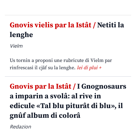
Gnovis vielis par la Istât /
Netiti la
lenghe
Vielm
Us tornin a proponi une rubricute di Vielm par
rinfrescasi il cjâf su la lenghe.
lei di plui +
Gnovis par la Istât /
I Gnognosaurs
a imparin a svolâ: al rive in
edicule «Tal blu piturât di blu», il
gnûf album di colorâ
Redazion