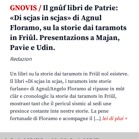
GNOVIS /
Il gnûf libri de Patrie:
«Di scjas in scjas» di Agnul
Floramo, su la storie dai taramots
in Friûl. Presentazions a Majan,
Pavie e Udin.
Redazion
Un libri su la storie dai taramots in Friûl nol esisteve.
Il libri «Di scjas in scjas, i taramots inte storie
furlane» di Agnul/Angelo Floramo al ripasse in mût
clâr e cronologjic la storie dai taramots in Friûl,
mostrant tant che il pericul sismic al sedi une
presince costante inte nestre storie. La pene
fortunade di Floramo e acompagne il […]
lei di plui +