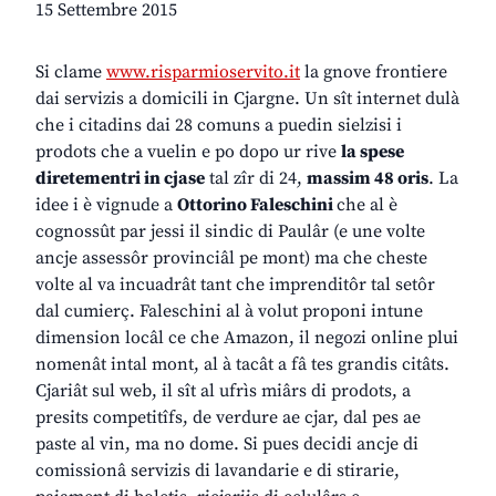
15 Settembre 2015
Si clame
www.risparmioservito.it
la gnove frontiere
dai servizis a domicili in Cjargne. Un sît internet dulà
che i citadins dai 28 comuns a puedin sielzisi i
prodots che a vuelin e po dopo ur rive
la spese
diretementri in cjase
tal zîr di 24,
massim 48 oris
. La
idee i è vignude a
Ottorino Faleschini
che al è
cognossût par jessi il sindic di Paulâr (e une volte
ancje assessôr provinciâl pe mont) ma che cheste
volte al va incuadrât tant che imprenditôr tal setôr
dal cumierç. Faleschini al à volut proponi intune
dimension locâl ce che Amazon, il negozi online plui
nomenât intal mont, al à tacât a fâ tes grandis citâts.
Cjariât sul web, il sît al ufrìs miârs di prodots, a
presits competitîfs, de verdure ae cjar, dal pes ae
paste al vin, ma no dome. Si pues decidi ancje di
comissionâ servizis di lavandarie e di stirarie,