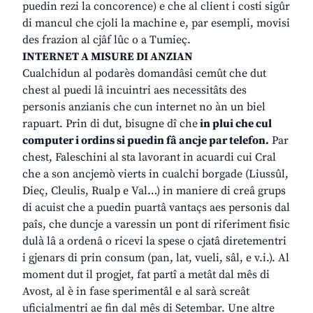
puedin rezi la concorence) e che al client i costi sigûr
di mancul che cjoli la machine e, par esempli, movisi
des frazion al cjâf lûc o a Tumieç.
INTERNET A MISURE DI ANZIAN
Cualchidun al podarès domandâsi cemût che dut
chest al puedi lâ incuintri aes necessitâts des
personis anzianis che cun internet no àn un biel
rapuart. Prin di dut, bisugne dî che
in plui che cul
computer i ordins si puedin fâ ancje par telefon.
Par
chest, Faleschini al sta lavorant in acuardi cui Cral
che a son ancjemò vierts in cualchi borgade (Liussûl,
Dieç, Cleulis, Rualp e Val…) in maniere di creâ grups
di acuist che a puedin puartâ vantaçs aes personis dal
paîs, che duncje a varessin un pont di riferiment fisic
dulà lâ a ordenâ o ricevi la spese o cjatâ diretementri
i gjenars di prin consum (pan, lat, vueli, sâl, e v.i.). Al
moment dut il progjet, fat partî a metât dal mês di
Avost, al è in fase sperimentâl e al sarà screât
uficialmentri ae fin dal mês di Setembar. Une altre