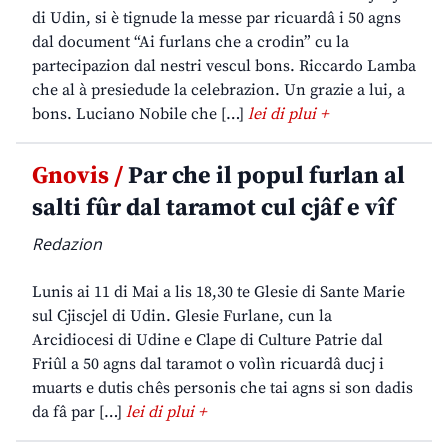
di Udin, si è tignude la messe par ricuardâ i 50 agns
dal document “Ai furlans che a crodin” cu la
partecipazion dal nestri vescul bons. Riccardo Lamba
che al à presiedude la celebrazion. Un grazie a lui, a
bons. Luciano Nobile che […]
lei di plui +
Gnovis /
Par che il popul furlan al
salti fûr dal taramot cul cjâf e vîf
Redazion
Lunis ai 11 di Mai a lis 18,30 te Glesie di Sante Marie
sul Cjiscjel di Udin. Glesie Furlane, cun la
Arcidiocesi di Udine e Clape di Culture Patrie dal
Friûl a 50 agns dal taramot o volìn ricuardâ ducj i
muarts e dutis chês personis che tai agns si son dadis
da fâ par […]
lei di plui +