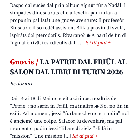
Daspò dal sucès dal prin album vignût fûr a Nadâl, i
simpatics dinosauruts che a fevelin par furlan a
proponin pal Istât une gnove aventure: il professôr
Einsaur e il so fedêl assistent Blik a provin di svolâ,
ispirâts dai pterodatils. Rivarano? ◆ A partî de fin di
Jugn al è rivât tes ediculis dal […]
lei di plui +
Gnovis /
LA PATRIE DAL FRIÛL AL
SALON DAL LIBRI DI TURIN 2026
Redazion
Dai 14 ai 18 di Mai no steit a cirînus, noaltris de
“Patrie”: no sarin in Friûl, ma inaltrò.◆ No, no lìn in
esili. Pal moment, jessi “furlans che no si rindin” nol
è ancjemò une colpe. Salacor lu deventarà, ma pal
moment o podin jessi “libars di sielzi” di lâ in
“mission”. Une mission […]
lei di plui +