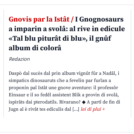
Gnovis par la Istât /
I Gnognosaurs
a imparin a svolâ: al rive in edicule
«Tal blu piturât di blu», il gnûf
album di colorâ
Redazion
Daspò dal sucès dal prin album vignût fûr a Nadâl, i
simpatics dinosauruts che a fevelin par furlan a
proponin pal Istât une gnove aventure: il professôr
Einsaur e il so fedêl assistent Blik a provin di svolâ,
ispirâts dai pterodatils. Rivarano? ◆ A partî de fin di
Jugn al è rivât tes ediculis dal […]
lei di plui +