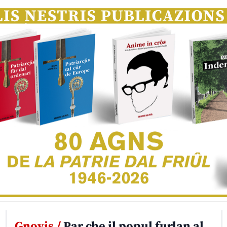
Gnovis /
Par che il popul furlan al