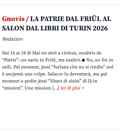
Gnovis /
LA PATRIE DAL FRIÛL AL
SALON DAL LIBRI DI TURIN 2026
Redazion
Dai 14 ai 18 di Mai no steit a cirînus, noaltris de
“Patrie”: no sarin in Friûl, ma inaltrò.◆ No, no lìn in
esili. Pal moment, jessi “furlans che no si rindin” nol
è ancjemò une colpe. Salacor lu deventarà, ma pal
moment o podin jessi “libars di sielzi” di lâ in
“mission”. Une mission […]
lei di plui +