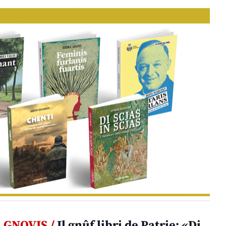
GNOVIS /
Il gnûf libri de Patrie: «Di