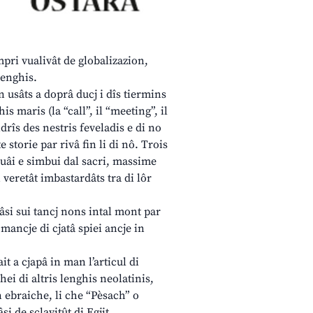
mpri vualivât de globalizazion,
lenghis.
 usâts a doprâ ducj i dîs tiermins
s maris (la “call”, il “meeting”, il
lidrîs des nestris feveladis e di no
e storie par rivâ fin li di nô. Trois
ituâi e simbui dal sacri, massime
 veretât imbastardâts tra di lôr
âsi sui tancj nons intal mont par
mancje di cjatâ spiei ancje in
it a cjapâ in man l’articul di
ei di altris lenghis neolatinis,
n ebraiche, li che “Pèsach” o
si de sclavitût di Egjit.