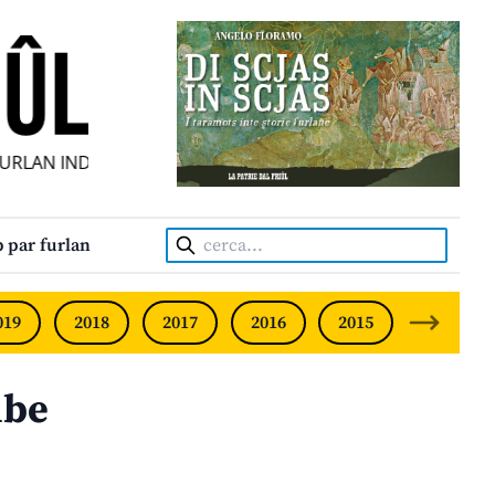
AN INDIPENDENT • INDEPENDENT FRIULIAN MONTHLY • NE
Cerca:
 par furlan
019
2018
2017
2016
2015
2014
lbe