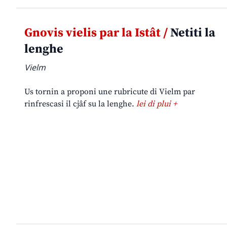
Gnovis vielis par la Istât /
Netiti la
lenghe
Vielm
Us tornin a proponi une rubricute di Vielm par
rinfrescasi il cjâf su la lenghe.
lei di plui +