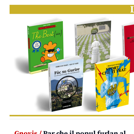
Gnovis /
Par che il popul furlan al