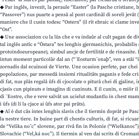
◆ Par inglês, invezit, la peraule “Easter” (la Pasche cristiane,
“Passover”) nus puarte a pensâ al pont cardinâl di soreli jevât (“
maniere che il cusin todesc “Ostern” (il rît ebraic si clame inve
“Ost”.
◆ Une associazion cu la lûs che e va indaûr al cult pagan de div
tal inglês antîc e “Ôstara” tes lenghis gjermanichis, probabili
protoindoeuropeane), simbul ancje de fertilitât e de rinassite. L
intun moment particolâr dal an (“¯Eosturm¯onaþ”, ven a stâi “il
zornadis dal ecuinozi de Vierte. Une ocasion perfete, par chei 
popolazions, par messedâ insiemi ritualitâts paganis e fede cri
di fat, nus plâs regalâ ûfs di cjocolate o piturâ chei di gjaline, i
cjasis cun pipinuts e imagjins di cuninuts. E il cunin, o miôr il 
di ¯Eostre, che e veve salvât un ucielut mudantlu in chest mami
i ûfs (di li la cjace ai ûfs ator pai prâts).
◆ Al è dut câs intes lenghis slavis che il tiermin doprât pe Pasch
la nestre tiere. In buine part di chestis culturis, di fat, si ri
de “Velika noˇc” slovene, par rivâ fin in Polonie (“Wielkanoc”)
Slovachie (“Vel,ká noc”). Il tiermin al ven dai scrits di Cromazi