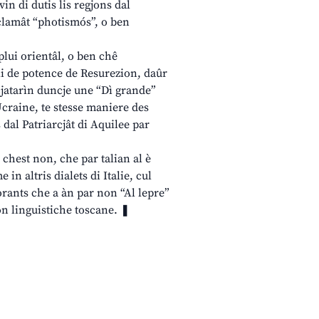
in di dutis lis regjons dal
e clamât “photismós”, o ben
plui orientâl, o ben chê
ieli de potence de Resurezion, daûr
 cjatarìn duncje une “Dì grande”
Ucraine, te stesse maniere des
 dal Patriarcjât di Aquilee par
chest non, che par talian al è
in altris dialets di Italie, cul
storants che a àn par non “Al lepre”
on linguistiche toscane. ❚