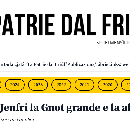
SFUEI MENSÎL FURL
in
Dulà cjatâ “La Patrie dal Friûl”
Publicazions/Libris
Links: web
2024
2023
2022
2021
2020
2
Jenfri la Gnot grande e la a
Serena Fogolini