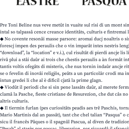
Pre Toni Beline nus veve metût in vuaite sul risi di un mont si
intal so talpassâ cence creance identitâts, culturis e fintremai 
◆ No covente resonâi masse parsore: aromai ducj noaltris o sin
forescj impen des peraulis che o vin imparât intes nestris lenghi
“download”, la “location” e v.i.), cul risultât di pierdi ancje lis 
rivâ plui a stâi daûr ai trois che chestis peraulis a àn formât int
tantis voltis ofegâts di misteris, che nus tornin indaûr ancje r
se o fevelìn di inovâi religjôs, peâts a un particolâr crodi ma in
intun gredei li che al è dificil cjatâ la prime glagn.
◆ Viodût il periodi che si sin pene lassâts daûr, al merete ferm
clamâ la Pasche, fieste cristiane de Resurezion, che dut câs no 
altris culturis.
◆ Il tiermin furlan (pes curiositâts peadis aes trê Paschis, torna
Mario Martinis dal an passât), tant che chel talian “Pasqua” o ch
sicu il francês Pâques o il spagnûl Pascua, al diven de tradizio
“Pesah” al starès par passaç, liberazion, par ricuardâ il sfrancjâ