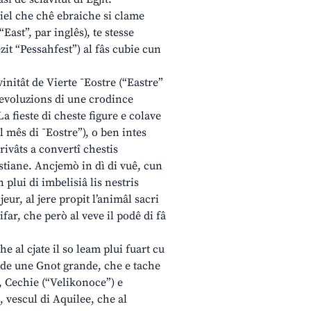
 biel che chê ebraiche si clame
East”, par inglês), te stesse
zit “Pessahfest”) al fâs cubie cun
initât de Vierte ¯Eostre (“Eastre”
s evoluzions di une crodince
a fieste di cheste figure e colave
 mês di ¯Eostre”), o ben intes
rivâts a convertî chestis
stiane. Ancjemò in dì di vuê, cun
n plui di imbelisiâ lis nestris
jeur, al jere propit l’animâl sacri
far, che però al veve il podê di fâ
e al cjate il so leam plui fuart cu
cuarde une Gnot grande, che e tache
, Cechie (“Velikonoce”) e
, vescul di Aquilee, che al