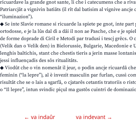
ricuardave la grande gnot sante, li che i catecumens che a rivav
Patriarcjât a vignivin batiâts (il rît dal batisim al vignive ancj
“iluminazion”).
◆ Se inte Slavie romane si ricuarde la spiete pe gnot, inte part 
ortodosse, e je la lûs dal dì a dâi il non ae Pasche, che e je sp
de forme doprade di Ciril e Metodi par tradusi i tescj grêcs. O
(Velik dan o Velik den) in Bielorussie, Bulgarie, Macedonie e 
lenghis baltichis, stant che chestis tieris a jerin masse lontanis
jessi influençadis des sôs ritualitâts.
◆ Viodût che o vin nomenât il jeur, o podìn ancje ricuardâ che 
feminin (“la lepre”), al è invezit masculin par furlan, cussì come 
risultât che se o lais a sgarfâ, o cjatarês cetantis tratoriis o ri
o “Il lepre”, intun svindic piçul ma gustôs cuintri de dominazi
← va indaûr
va indevant →