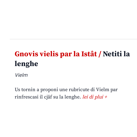
Gnovis vielis par la Istât /
Netiti la
lenghe
Vielm
Us tornin a proponi une rubricute di Vielm par
rinfrescasi il cjâf su la lenghe.
lei di plui +