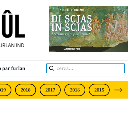
AN INDIPENDENT • INDEPENDENT FRIULIAN MONTHLY • NE
Cerca:
 par furlan
019
2018
2017
2016
2015
2014