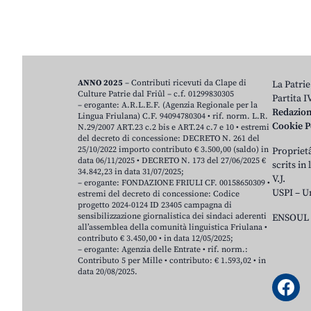
ANNO 2025
– Contributi ricevuti da Clape di
La Patrie
Culture Patrie dal Friûl – c.f. 01299830305
Partita 
– erogante: A.R.L.E.F. (Agenzia Regionale per la
Redazio
Lingua Friulana) C.F. 94094780304 • rif. norm. L.R.
Cookie P
N.29/2007 ART.23 c.2 bis e ART.24 c.7 e 10 • estremi
del decreto di concessione: DECRETO N. 261 del
25/10/2022 importo contributo € 3.500,00 (saldo) in
Proprietâ
data 06/11/2025 • DECRETO N. 173 del 27/06/2025 €
scrits in
34.842,23 in data 31/07/2025;
V.J.
– erogante: FONDAZIONE FRIULI CF. 00158650309 •
USPI – U
estremi del decreto di concessione: Codice
progetto 2024-0124 ID 23405 campagna di
sensibilizzazione giornalistica dei sindaci aderenti
ENSOUL 
all’assemblea della comunità linguistica Friulana •
contributo € 3.450,00 • in data 12/05/2025;
– erogante: Agenzia delle Entrate • rif. norm.:
Contributo 5 per Mille • contributo: € 1.593,02 • in
data 20/08/2025.