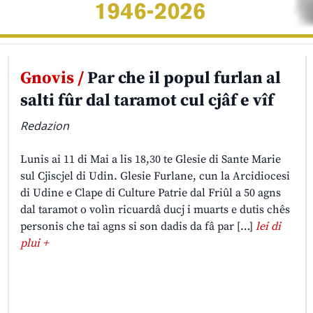
Gnovis /
Par che il popul furlan al
salti fûr dal taramot cul cjâf e vîf
Redazion
Lunis ai 11 di Mai a lis 18,30 te Glesie di Sante Marie
sul Cjiscjel di Udin. Glesie Furlane, cun la Arcidiocesi
di Udine e Clape di Culture Patrie dal Friûl a 50 agns
dal taramot o volìn ricuardâ ducj i muarts e dutis chês
personis che tai agns si son dadis da fâ par […]
lei di
plui +