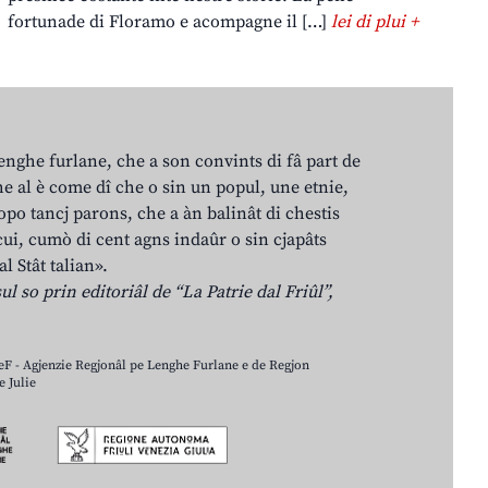
fortunade di Floramo e acompagne il […]
lei di plui +
lenghe furlane, che a son convints di fâ part de
e al è come dî che o sin un popul, une etnie,
po tancj parons, che a àn balinât di chestis
cui, cumò di cent agns indaûr o sin cjapâts
al Stât talian».
ul so prin editoriâl de “La Patrie dal Friûl”,
LeF - Agjenzie Regjonâl pe Lenghe Furlane e de Regjon
 Julie