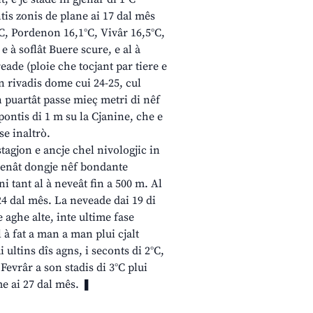
ntis zonis de plane ai 17 dal mês
°C, Pordenon 16,1°C, Vivâr 16,5°C,
e à soflât Buere scure, e al à
reade (ploie che tocjant par tiere e
son rivadis dome cui 24-25, cul
àn puartât passe mieç metri di nêf
pontis di 1 m su la Cjanine, che e
se inaltrò.
stagjon e ancje chel nivologjic in
à menât dongje nêf bondante
i tant al à neveât fin a 500 m. Al
i 24 dal mês. La neveade dai 19 di
e aghe alte, inte ultime fase
 à fat a man a man plui cjalt
i ultins dîs agns, i seconts di 2°C,
 Fevrâr a son stadis di 3°C plui
me ai 27 dal mês. ❚