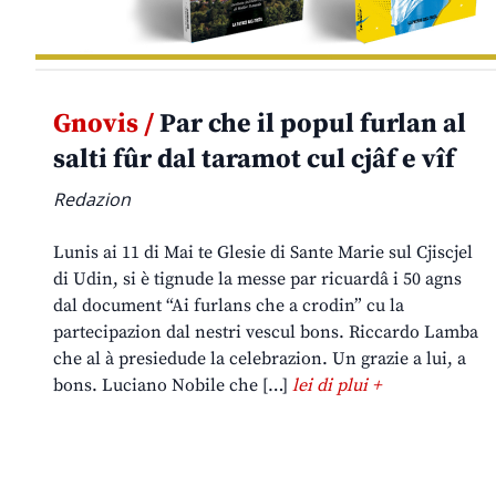
Gnovis /
Par che il popul furlan al
salti fûr dal taramot cul cjâf e vîf
Redazion
Lunis ai 11 di Mai te Glesie di Sante Marie sul Cjiscjel
di Udin, si è tignude la messe par ricuardâ i 50 agns
dal document “Ai furlans che a crodin” cu la
partecipazion dal nestri vescul bons. Riccardo Lamba
che al à presiedude la celebrazion. Un grazie a lui, a
bons. Luciano Nobile che […]
lei di plui +