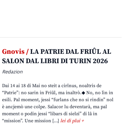
Gnovis /
LA PATRIE DAL FRIÛL AL
SALON DAL LIBRI DI TURIN 2026
Redazion
Dai 14 ai 18 di Mai no steit a cirînus, noaltris de
“Patrie”: no sarin in Friûl, ma inaltrò.◆ No, no lìn in
esili. Pal moment, jessi “furlans che no si rindin” nol
è ancjemò une colpe. Salacor lu deventarà, ma pal
moment o podin jessi “libars di sielzi” di lâ in
“mission”. Une mission […]
lei di plui +