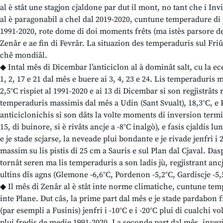
al è stât une stagjon cjaldone par dut il mont, no tant che i In
al è paragonabil a chel dal 2019-2020, cuntune temperadure di p
1991-2020, rote dome di doi moments frêts (ma istès parsore de
Zenâr e ae fin di Fevrâr. La situazion des temperaduris sul Friû
chê mondiâl.
◆ Intal mês di Dicembar l’anticiclon al à dominât salt, cu la ec
1, 2, 17 e 21 dal mês e buere ai 3, 4, 23 e 24. Lis temperaduris me
2,5°C rispiet al 1991-2020 e ai 13 di Dicembar si son regjistrâts
temperaduris massimis dal mês a Udin (Sant Svualt), 18,3°C, e 
anticiclonichis si son dâts la volte moments di inversion termi
15, di buinore, si è rivâts ancje a -8°C inalgò), e fasis cjaldis lu
e je stade scjarse, la neveade plui bondante e je rivade jenfri 
massim su lis pistis di 25 cm a Sauris e sul Plan dal Cjaval. Das
tornât seren ma lis temperaduris a son ladis jù, regjistrant anc
ultins dîs agns (Glemone -6,6°C, Pordenon -5,2°C, Gardiscje -5,
◆ Il mês di Zenâr al è stât inte norme climatiche, cuntune temp
inte Plane. Dut câs, la prime part dal mês e je stade pardabon
(par esempli a Fusinis) jenfri i -10°C e i -20°C plui di cualchi v
plui fredis de medie 1991-2020. La seconde part dal mês, invezit