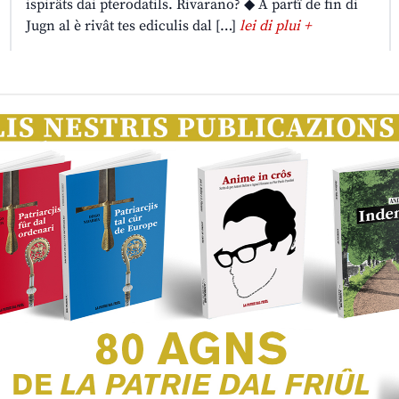
ispirâts dai pterodatils. Rivarano? ◆ A partî de fin di
Jugn al è rivât tes ediculis dal […]
lei di plui +