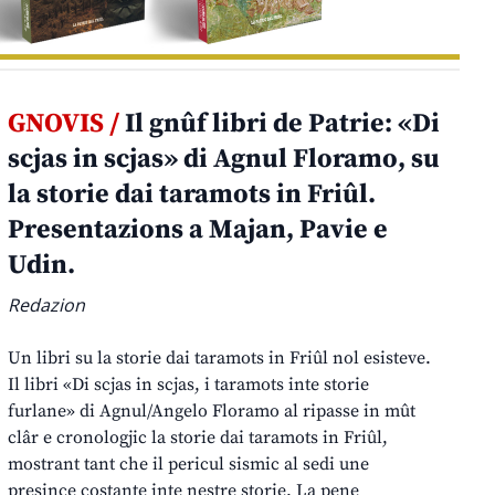
GNOVIS /
Il gnûf libri de Patrie: «Di
scjas in scjas» di Agnul Floramo, su
la storie dai taramots in Friûl.
Presentazions a Majan, Pavie e
Udin.
Redazion
Un libri su la storie dai taramots in Friûl nol esisteve.
Il libri «Di scjas in scjas, i taramots inte storie
furlane» di Agnul/Angelo Floramo al ripasse in mût
clâr e cronologjic la storie dai taramots in Friûl,
mostrant tant che il pericul sismic al sedi une
presince costante inte nestre storie. La pene