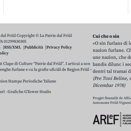
 dal Friûl Copyright © La Patrie dal Friûl
Cui che o sin
IVA 01299830305
«O sin furlans di 
n
RSS/XML
Pubblicità
Privacy Policy
nazion furlane. Ch
olicy
une nazion, che do
t Clape di Culture “Patrie dal Friûl”. I articui a son
bandis dilunc i se
 lenghe furlane e cu la grafie uficiâl de Regjon Friûl –
dentri tal tramai d
(Pre Toni Beline, s
nion Stampe Periodiche Taliane
Dicembar 1978)
srl
-
Grafiche GTower Studio
Progjet finanziât de AR
Autonome Friûl-Vignesie