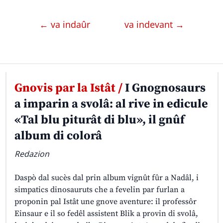
← va indaûr
va indevant →
Gnovis par la Istât /
I Gnognosaurs
a imparin a svolâ: al rive in edicule
«Tal blu piturât di blu», il gnûf
album di colorâ
Redazion
Daspò dal sucès dal prin album vignût fûr a Nadâl, i
simpatics dinosauruts che a fevelin par furlan a
proponin pal Istât une gnove aventure: il professôr
Einsaur e il so fedêl assistent Blik a provin di svolâ,