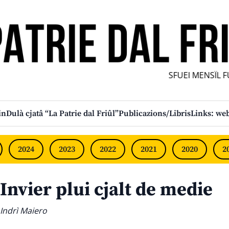
SFUEI MENSÎL FURL
in
Dulà cjatâ “La Patrie dal Friûl”
Publicazions/Libris
Links: web
2024
2023
2022
2021
2020
2
Invier plui cjalt de medie
Indrì Maiero