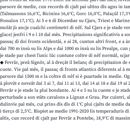
parsore de medie, cun records di cjalt pai ultins dîs agns in ta
(Talmassons 16,6°C, Bicinins 16,6°C, Gorc 16,0°C, Palaçûl 17,3
Fossalon 17,1°C). Ai 5 e 6 di Dicembar su Cjars, Triest e Marine 
molât jù ancje cualchi centimetri di nêf. Sul Cjars e je stade ve
glace) jenfri i 9 e i 10 dal mês. Precipitazions significativis a 
passaç di doi fronts ocidentâi, e ai 28, cuntun altri front, e a 
dai 700 m insù su lis Alps e dai 1000 m insù su lis Prealps, cun 
je stade par chest l’unic lûc cuntune coltre di nêf normâl, scjar
◆ Fevrâr, preâ Signôr, al à dreçât il belanç di precipitazion de 
cuote. Vie pal mês, il passaç di fronts atlantics diferents al 
parsore dai 1500 m e la coltre di nêf si è puartade in medie. Ogn
à plovût e neveât dai 3 ai 7, dai 11 ai 13, dai 14 ai 18 e dai 19 a
Fevrâr e je stade la plui bondante. Ai 4 e 5 su la cueste e je stad
perturbade a son stâts cavalons a Lignan e Grau. Par cuintri, al
dulinvie pal mês, cui prins dîs dîs di 1°C plui cjalts de medie da
i tierçs di 2,5°C. Rispiet ae medie 1991-2020 lis temperaduris di
altis, cun record di cjalt par Fevrâr a Pontebe, 18,9°C di massi