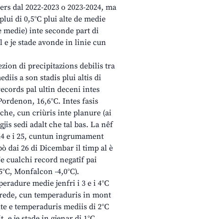
viers dal 2022-2023 o 2023-2024, ma
lui di 0,5°C plui alte de medie
 medie) inte seconde part di
l e je stade avonde in linie cun
ezion di precipitazions debilis tra
diis a son stadis plui altis di
 records pal ultin deceni intes
Pordenon, 16,6°C. Intes fasis
che, cun criùris inte planure (ai
ngjis sedi adalt che tal bas. La nêf
i 24 e i 25, cuntun ingrumament
pò dai 26 di Dicembar il timp al è
je cualchi record negatîf pai
5°C, Monfalcon -4,0°C).
eradure medie jenfri i 3 e i 4°C
 frede, cun temperaduris in mont
olte e temperaduris mediis di 2°C
, e je stade in gjenar di 1°C