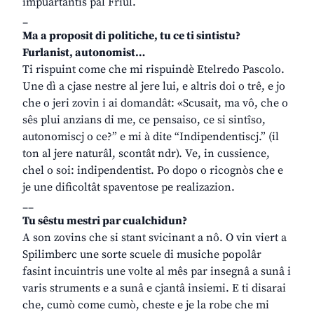
impuartantis pal Friûl.
_
Ma a proposit di politiche, tu ce ti sintistu?
Furlanist, autonomist…
Ti rispuint come che mi rispuindè Etelredo Pascolo.
Une dì a cjase nestre al jere lui, e altris doi o trê, e jo
che o jeri zovin i ai domandât: «Scusait, ma vô, che o
sês plui anzians di me, ce pensaiso, ce si sintîso,
autonomiscj o ce?” e mi à dite “Indipendentiscj.” (il
ton al jere naturâl, scontât ndr). Ve, in cussience,
chel o soi: indipendentist. Po dopo o ricognòs che e
je une dificoltât spaventose pe realizazion.
__
Tu sêstu mestri par cualchidun?
A son zovins che si stant svicinant a nô. O vin viert a
Spilimberc une sorte scuele di musiche popolâr
fasint incuintris une volte al mês par insegnâ a sunâ i
varis struments e a sunâ e cjantâ insiemi. E ti disarai
che, cumò come cumò, cheste e je la robe che mi