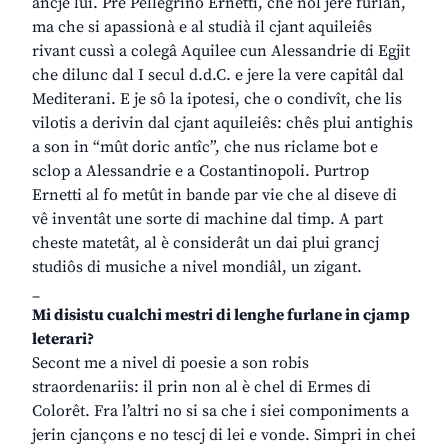
ancje lui. Pre Pellegrino Ernetti, che nol jere furlan,
ma che si apassionà e al studià il cjant aquileiês
rivant cussì a colegâ Aquilee cun Alessandrie di Egjit
che dilunc dal I secul d.d.C. e jere la vere capitâl dal
Mediterani. E je sô la ipotesi, che o condivît, che lis
vilotis a derivin dal cjant aquileiês: chês plui antighis
a son in “mût doric antîc”, che nus riclame bot e
sclop a Alessandrie e a Costantinopoli. Purtrop
Ernetti al fo metût in bande par vie che al diseve di
vê inventât une sorte di machine dal timp. A part
cheste matetât, al è considerât un dai plui grancj
studiôs di musiche a nivel mondiâl, un zigant.
_
Mi disistu cualchi mestri di lenghe furlane in cjamp
leterari?
Secont me a nivel di poesie a son robis
straordenariis: il prin non al è chel di Ermes di
Colorêt. Fra l’altri no si sa che i siei componiments a
jerin cjançons e no tescj di lei e vonde. Simpri in chei