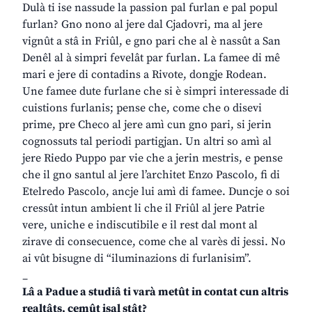
Dulà ti ise nassude la passion pal furlan e pal popul
furlan? Gno nono al jere dal Cjadovri, ma al jere
vignût a stâ in Friûl, e gno pari che al è nassût a San
Denêl al à simpri fevelât par furlan. La famee di mê
mari e jere di contadins a Rivote, dongje Rodean.
Une famee dute furlane che si è simpri interessade di
cuistions furlanis; pense che, come che o disevi
prime, pre Checo al jere amì cun gno pari, si jerin
cognossuts tal periodi partigjan. Un altri so amì al
jere Riedo Puppo par vie che a jerin mestris, e pense
che il gno santul al jere l’architet Enzo Pascolo, fi di
Etelredo Pascolo, ancje lui amì di famee. Duncje o soi
cressût intun ambient li che il Friûl al jere Patrie
vere, uniche e indiscutibile e il rest dal mont al
zirave di consecuence, come che al varès di jessi. No
ai vût bisugne di “iluminazions di furlanisim”.
_
Lâ a Padue a studiâ ti varà metût in contat cun altris
realtâts, cemût isal stât?