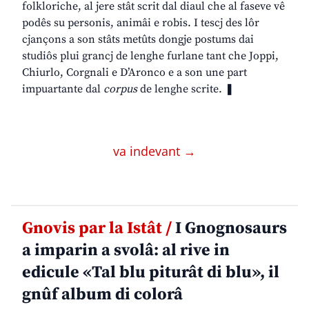
folkloriche, al jere stât scrit dal diaul che al faseve vê
podês su personis, animâi e robis. I tescj des lôr
cjançons a son stâts metûts dongje postums dai
studiôs plui grancj de lenghe furlane tant che Joppi,
Chiurlo, Corgnali e D’Aronco e a son une part
impuartante dal
corpus
de lenghe scrite. ❚
va indevant →
Gnovis par la Istât /
I Gnognosaurs
a imparin a svolâ: al rive in
edicule «Tal blu piturât di blu», il
gnûf album di colorâ