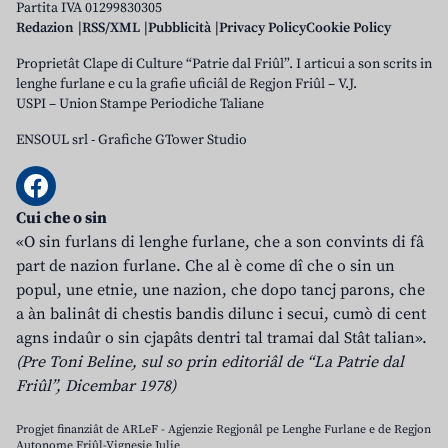
Partita IVA 01299830305
Redazion
RSS/XML
Pubblicità
Privacy Policy
Cookie Policy
Proprietât Clape di Culture “Patrie dal Friûl”. I articui a son scrits in
lenghe furlane e cu la grafie uficiâl de Regjon Friûl – V.J.
USPI – Union Stampe Periodiche Taliane
ENSOUL srl
-
Grafiche GTower Studio
Cui che o sin
«O sin furlans di lenghe furlane, che a son convints di fâ
part de nazion furlane. Che al è come dî che o sin un
popul, une etnie, une nazion, che dopo tancj parons, che
a àn balinât di chestis bandis dilunc i secui, cumò di cent
agns indaûr o sin cjapâts dentri tal tramai dal Stât talian».
(Pre Toni Beline, sul so prin editoriâl de “La Patrie dal
Friûl”, Dicembar 1978)
Progjet finanziât de ARLeF - Agjenzie Regjonâl pe Lenghe Furlane e de Regjon
Autonome Friûl-Vignesie Julie