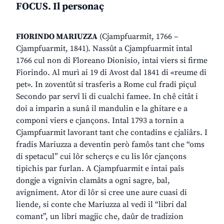
FOCUS. Il personaç
FIORINDO MARIUZZA
(Cjampfuarmit, 1766 –
Cjampfuarmit, 1841). Nassût a Cjampfuarmit intal
1766 cul non di Floreano Dionisio, intai viers si firme
Fiorindo. Al murì ai 19 di Avost dal 1841 di «reume di
pet». In zoventût si trasferìs a Rome cul fradi piçul
Secondo par servî li di cualchi famee. In chê citât i
doi a imparin a sunâ il mandulin e la ghitare e a
componi viers e cjançons. Intal 1793 a tornin a
Cjampfuarmit lavorant tant che contadins e cjaliârs. I
fradis Mariuzza a deventin però famôs tant che “oms
di spetacul” cui lôr scherçs e cu lis lôr cjançons
tipichis par furlan. A Cjampfuarmit e intai paîs
dongje a vignivin clamâts a ogni sagre, bal,
avigniment. Ator di lôr si cree une aure cuasi di
liende, si conte che Mariuzza al vedi il “libri dal
comant”, un libri magjic che, daûr de tradizion