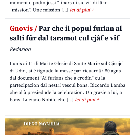
moment o podin jessi “libars di sielzi” di lâ in
“mission”. Une mission […]
lei di plui +
Gnovis /
Par che il popul furlan al
salti fûr dal taramot cul cjâf e vîf
Redazion
Lunis ai 11 di Mai te Glesie di Sante Marie sul Cjiscjel
di Udin, si è tignude la messe par ricuardâ i 50 agns
dal document “Ai furlans che a crodin” cu la
partecipazion dal nestri vescul bons. Riccardo Lamba
che al à presiedude la celebrazion. Un grazie a lui, a
bons. Luciano Nobile che […]
lei di plui +