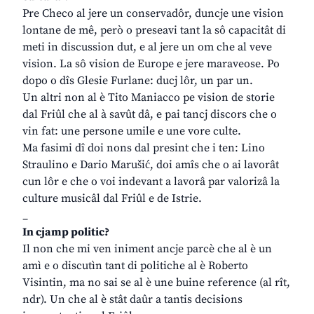
Pre Checo al jere un conservadôr, duncje une vision
lontane de mê, però o preseavi tant la sô capacitât di
meti in discussion dut, e al jere un om che al veve
vision. La sô vision de Europe e jere maraveose. Po
dopo o dîs Glesie Furlane: ducj lôr, un par un.
Un altri non al è Tito Maniacco pe vision de storie
dal Friûl che al à savût dâ, e pai tancj discors che o
vin fat: une persone umile e une vore culte.
Ma fasimi dî doi nons dal presint che i ten: Lino
Straulino e Dario Marušić, doi amîs che o ai lavorât
cun lôr e che o voi indevant a lavorâ par valorizâ la
culture musicâl dal Friûl e de Istrie.
_
In cjamp politic?
Il non che mi ven iniment ancje parcè che al è un
amì e o discutìn tant di politiche al è Roberto
Visintin, ma no sai se al è une buine reference (al rît,
ndr). Un che al è stât daûr a tantis decisions