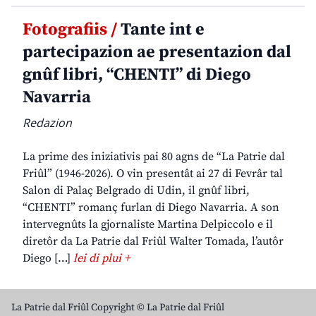
Fotografiis /
Tante int e
partecipazion ae presentazion dal
gnûf libri, “CHENTI” di Diego
Navarria
Redazion
La prime des iniziativis pai 80 agns de “La Patrie dal
Friûl” (1946-2026). O vin presentât ai 27 di Fevrâr tal
Salon di Palaç Belgrado di Udin, il gnûf libri,
“CHENTI” romanç furlan di Diego Navarria. A son
intervegnûts la gjornaliste Martina Delpiccolo e il
diretôr da La Patrie dal Friûl Walter Tomada, l’autôr
Diego […]
lei di plui +
La Patrie dal Friûl Copyright © La Patrie dal Friûl