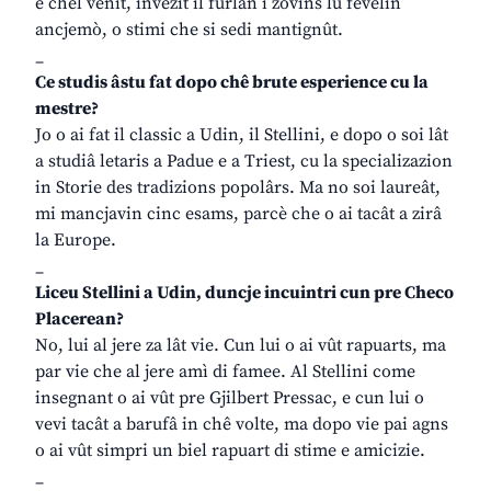
è chel venit, invezit il furlan i zovins lu fevelin
ancjemò, o stimi che si sedi mantignût.
_
Ce studis âstu fat dopo chê brute esperience cu la
mestre?
Jo o ai fat il classic a Udin, il Stellini, e dopo o soi lât
a studiâ letaris a Padue e a Triest, cu la specializazion
in Storie des tradizions popolârs. Ma no soi laureât,
mi mancjavin cinc esams, parcè che o ai tacât a zirâ
la Europe.
_
Liceu Stellini a Udin, duncje incuintri cun pre Checo
Placerean?
No, lui al jere za lât vie. Cun lui o ai vût rapuarts, ma
par vie che al jere amì di famee. Al Stellini come
insegnant o ai vût pre Gjilbert Pressac, e cun lui o
vevi tacât a barufâ in chê volte, ma dopo vie pai agns
o ai vût simpri un biel rapuart di stime e amicizie.
_