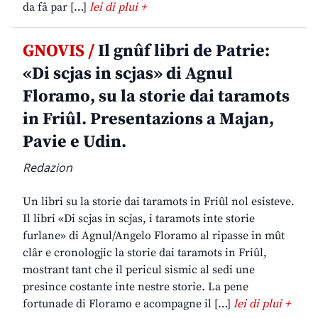
da fâ par […]
lei di plui +
GNOVIS /
Il gnûf libri de Patrie:
«Di scjas in scjas» di Agnul
Floramo, su la storie dai taramots
in Friûl. Presentazions a Majan,
Pavie e Udin.
Redazion
Un libri su la storie dai taramots in Friûl nol esisteve.
Il libri «Di scjas in scjas, i taramots inte storie
furlane» di Agnul/Angelo Floramo al ripasse in mût
clâr e cronologjic la storie dai taramots in Friûl,
mostrant tant che il pericul sismic al sedi une
presince costante inte nestre storie. La pene
fortunade di Floramo e acompagne il […]
lei di plui +