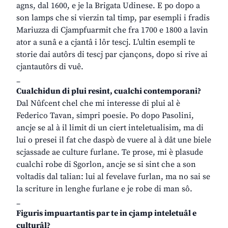
agns, dal 1600, e je la Brigata Udinese. E po dopo a
son lamps che si vierzin tal timp, par esempli i fradis
Mariuzza di Cjampfuarmit che fra 1700 e 1800 a lavin
ator a sunâ e a cjantâ i lôr tescj. L’ultin esempli te
storie dai autôrs di tescj par cjançons, dopo si rive ai
cjantautôrs di vuê.
_
Cualchidun di plui resint, cualchi contemporani?
Dal Nûfcent chel che mi interesse di plui al è
Federico Tavan, simpri poesie. Po dopo Pasolini,
ancje se al à il limit di un ciert inteletualisim, ma di
lui o presei il fat che daspò de vuere al à dât une biele
scjassade ae culture furlane. Te prose, mi è plasude
cualchi robe di Sgorlon, ancje se si sint che a son
voltadis dal talian: lui al fevelave furlan, ma no sai se
la scriture in lenghe furlane e je robe di man sô.
_
Figuris impuartantis par te in cjamp inteletuâl e
culturâl?