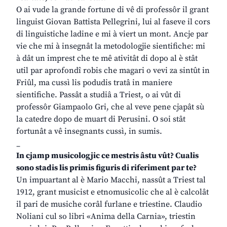
O ai vude la grande fortune di vê di professôr il grant
linguist Giovan Battista Pellegrini, lui al faseve il cors
di linguistiche ladine e mi à viert un mont. Ancje par
vie che mi à insegnât la metodologjie sientifiche: mi
à dât un imprest che te mê ativitât di dopo al è stât
util par aprofondî robis che magari o vevi za sintût in
Friûl, ma cussì lis podudis tratâ in maniere
sientifiche. Passât a studiâ a Triest, o ai vût di
professôr Giampaolo Gri, che al veve pene cjapât sù
la catedre dopo de muart di Perusini. O soi stât
fortunât a vê insegnants cussì, in sumis.
_
In cjamp musicologjic ce mestris âstu vût? Cualis
sono stadis lis primis figuris di riferiment par te?
Un impuartant al è Mario Macchi, nassût a Triest tal
1912, grant musicist e etnomusicolic che al è calcolât
il pari de musiche corâl furlane e triestine. Claudio
Noliani cul so libri «Anima della Carnia», triestin