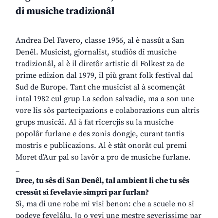
di musiche tradizionâl
Andrea Del Favero, classe 1956, al è nassût a San
Denêl. Musicist, gjornalist, studiôs di musiche
tradizionâl, al è il diretôr artistic di Folkest za de
prime edizion dal 1979, il più grant folk festival dal
Sud de Europe. Tant che musicist al à scomençât
intal 1982 cul grup La sedon salvadie, ma a son une
vore lis sôs partecipazions e colaborazions cun altris
grups musicâi. Al à fat ricercjis su la musiche
popolâr furlane e des zonis dongje, curant tantis
mostris e publicazions. Al è stât onorât cul premi
Moret d’Aur pal so lavôr a pro de musiche furlane.
_
Dree, tu sês di San Denêl, tal ambient li che tu sês
cressût si fevelavie simpri par furlan?
Sì, ma di une robe mi visi benon: che a scuele no si
podeve fevelâlu. Jo o vevi une mestre severissime par