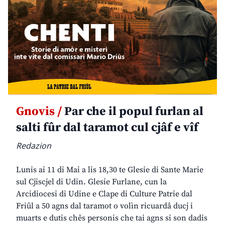
Gnovis /
Par che il popul furlan al
salti fûr dal taramot cul cjâf e vîf
Redazion
Lunis ai 11 di Mai a lis 18,30 te Glesie di Sante Marie
sul Cjiscjel di Udin. Glesie Furlane, cun la
Arcidiocesi di Udine e Clape di Culture Patrie dal
Friûl a 50 agns dal taramot o volìn ricuardâ ducj i
muarts e dutis chês personis che tai agns si son dadis