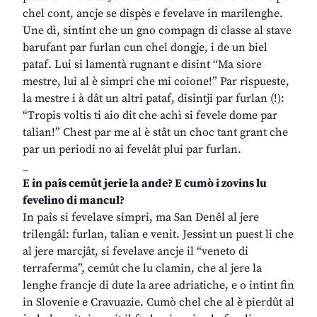
chel cont, ancje se dispès e fevelave in marilenghe.
Une dì, sintint che un gno compagn di classe al stave
barufant par furlan cun chel dongje, i de un biel
pataf. Lui si lamentà rugnant e disint “Ma siore
mestre, lui al è simpri che mi coione!” Par rispueste,
la mestre i à dât un altri pataf, disintji par furlan (!):
“Tropis voltis ti aio dit che achì si fevele dome par
talian!” Chest par me al è stât un choc tant grant che
par un periodi no ai fevelât plui par furlan.
_
E in paîs cemût jerie la ande? E cumò i zovins lu
fevelino di mancul?
In paîs si fevelave simpri, ma San Denêl al jere
trilengâl: furlan, talian e venit. Jessint un puest li che
al jere marcjât, si fevelave ancje il “veneto di
terraferma”, cemût che lu clamin, che al jere la
lenghe francje di dute la aree adriatiche, e o intint fin
in Slovenie e Cravuazie. Cumò chel che al è pierdût al