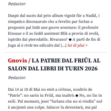
Redazion
Daspò dal sucès dal prin album vignût fûr a Nadâl, i
simpatics dinosauruts che a fevelin par furlan a
proponin pal Istât une gnove aventure: il professôr
Einsaur e il so fedêl assistent Blik a provin di svolâ,
ispirâts dai pterodatils. Rivarano? ◆ A partî de fin di
Jugn al è rivât tes ediculis dal […]
lei di plui +
Gnovis /
LA PATRIE DAL FRIÛL AL
SALON DAL LIBRI DI TURIN 2026
Redazion
Dai 14 ai 18 di Mai no steit a cirînus, noaltris de
“Patrie”: no sarin in Friûl, ma inaltrò.◆ No, no lìn in
esili. Pal moment, jessi “furlans che no si rindin” nol
è ancjemò une colpe. Salacor lu deventarà, ma pal