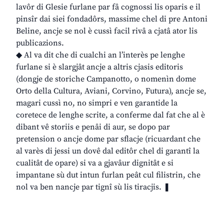
lavôr di Glesie furlane par fâ cognossi lis oparis e il
pinsîr dai siei fondadôrs, massime chel di pre Antoni
Beline, ancje se nol è cussì facil rivâ a cjatâ ator lis
publicazions.
◆ Al va dit che di cualchi an l’interès pe lenghe
furlane si è slargjât ancje a altris cjasis editoris
(dongje de storiche Campanotto, o nomenìn dome
Orto della Cultura, Aviani, Corvino, Futura), ancje se,
magari cussì no, no simpri e ven garantide la
coretece de lenghe scrite, a conferme dal fat che al è
dibant vê storiis e penâi di aur, se dopo par
pretension o ancje dome par sflacje (ricuardant che
al varès di jessi un dovê dal editôr chel di garantî la
cualitât de opare) si va a gjavâur dignitât e si
impantane sù dut intun furlan peât cul filistrin, che
nol va ben nancje par tignî sù lis tiracjis. ❚