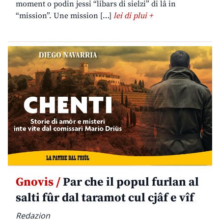
moment o podin jessi “libars di sielzi” di lâ in
“mission”. Une mission […]
lei di plui +
Gnovis /
Par che il popul furlan al
salti fûr dal taramot cul cjâf e vîf
Redazion