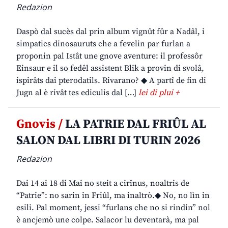
Redazion
Daspò dal sucès dal prin album vignût fûr a Nadâl, i
simpatics dinosauruts che a fevelin par furlan a
proponin pal Istât une gnove aventure: il professôr
Einsaur e il so fedêl assistent Blik a provin di svolâ,
ispirâts dai pterodatils. Rivarano? ◆ A partî de fin di
Jugn al è rivât tes ediculis dal […]
lei di plui +
Gnovis /
LA PATRIE DAL FRIÛL AL
SALON DAL LIBRI DI TURIN 2026
Redazion
Dai 14 ai 18 di Mai no steit a cirînus, noaltris de
“Patrie”: no sarin in Friûl, ma inaltrò.◆ No, no lìn in
esili. Pal moment, jessi “furlans che no si rindin” nol
è ancjemò une colpe. Salacor lu deventarà, ma pal