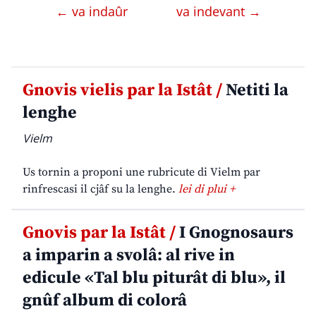
← va indaûr
va indevant →
Gnovis vielis par la Istât /
Netiti la
lenghe
Vielm
Us tornin a proponi une rubricute di Vielm par
rinfrescasi il cjâf su la lenghe.
lei di plui +
Gnovis par la Istât /
I Gnognosaurs
a imparin a svolâ: al rive in
edicule «Tal blu piturât di blu», il
gnûf album di colorâ