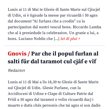
Lunis ai 11 di Mai te Glesie di Sante Marie sul Cjiscjel
di Udin, si è tignude la messe par ricuardâ i 50 agns
dal document “Ai furlans che a crodin” cu la
partecipazion dal nestri vescul bons. Riccardo Lamba
che al à presiedude la celebrazion. Un grazie a lui, a
bons. Luciano Nobile che […]
lei di plui +
Gnovis /
Par che il popul furlan al
salti fûr dal taramot cul cjâf e vîf
Redazion
Lunis ai 11 di Mai a lis 18,30 te Glesie di Sante Marie
sul Cjiscjel di Udin. Glesie Furlane, cun la
Arcidiocesi di Udine e Clape di Culture Patrie dal
Friûl a 50 agns dal taramot o volìn ricuardâ ducj i
muarts e dutis chês personis che tai agns si son dadis