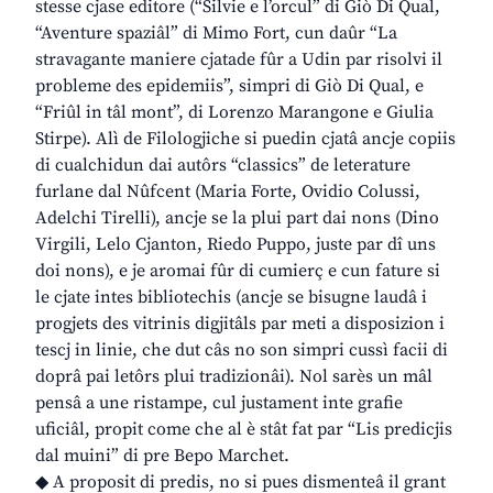
stesse cjase editore (“Silvie e l’orcul” di Giò Di Qual,
“Aventure spaziâl” di Mimo Fort, cun daûr “La
stravagante maniere cjatade fûr a Udin par risolvi il
probleme des epidemiis”, simpri di Giò Di Qual, e
“Friûl in tâl mont”, di Lorenzo Marangone e Giulia
Stirpe). Alì de Filologjiche si puedin cjatâ ancje copiis
di cualchidun dai autôrs “classics” de leterature
furlane dal Nûfcent (Maria Forte, Ovidio Colussi,
Adelchi Tirelli), ancje se la plui part dai nons (Dino
Virgili, Lelo Cjanton, Riedo Puppo, juste par dî uns
doi nons), e je aromai fûr di cumierç e cun fature si
le cjate intes bibliotechis (ancje se bisugne laudâ i
progjets des vitrinis digjitâls par meti a disposizion i
tescj in linie, che dut câs no son simpri cussì facii di
doprâ pai letôrs plui tradizionâi). Nol sarès un mâl
pensâ a une ristampe, cul justament inte grafie
uficiâl, propit come che al è stât fat par “Lis predicjis
dal muini” di pre Bepo Marchet.
◆ A proposit di predis, no si pues dismenteâ il grant