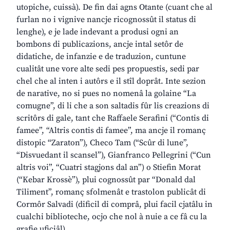
utopiche, cuissà). De fin dai agns Otante (cuant che al
furlan no i vignive nancje ricognossût il status di
lenghe), e je lade indevant a produsi ogni an
bombons di publicazions, ancje intal setôr de
didatiche, de infanzie e de traduzion, cuntune
cualitât une vore alte sedi pes propuestis, sedi par
chel che al inten i autôrs e il stîl doprât. Inte sezion
de narative, no si pues no nomenâ la golaine “La
comugne”, di li che a son saltadis fûr lis creazions di
scritôrs di gale, tant che Raffaele Serafini (“Contis di
famee”, “Altris contis di famee”, ma ancje il romanç
distopic “Zaraton”), Checo Tam (“Scûr di lune”,
“Disvuedant il scansel”), Gianfranco Pellegrini (“Cun
altris voi”, “Cuatri stagjons dal an”) o Stiefin Morat
(“Kebar Krossè”), plui cognossût par “Donald dal
Tiliment”, romanç sfolmenât e trastolon publicât di
Cormôr Salvadi (dificil di comprâ, plui facil cjatâlu in
cualchi biblioteche, ocjo che nol à nuie a ce fâ cu la
grafie uficiâl).