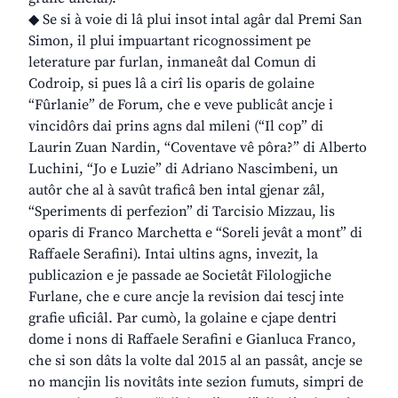
◆ Se si à voie di lâ plui insot intal agâr dal Premi San
Simon, il plui impuartant ricognossiment pe
leterature par furlan, inmaneât dal Comun di
Codroip, si pues lâ a cirî lis oparis de golaine
“Fûrlanie” de Forum, che e veve publicât ancje i
vincidôrs dai prins agns dal mileni (“Il cop” di
Laurin Zuan Nardin, “Coventave vê pôra?” di Alberto
Luchini, “Jo e Luzie” di Adriano Nascimbeni, un
autôr che al à savût traficâ ben intal gjenar zâl,
“Speriments di perfezion” di Tarcisio Mizzau, lis
oparis di Franco Marchetta e “Soreli jevât a mont” di
Raffaele Serafini). Intai ultins agns, invezit, la
publicazion e je passade ae Societât Filologjiche
Furlane, che e cure ancje la revision dai tescj inte
grafie uficiâl. Par cumò, la golaine e cjape dentri
dome i nons di Raffaele Serafini e Gianluca Franco,
che si son dâts la volte dal 2015 al an passât, ancje se
no mancjin lis novitâts inte sezion fumuts, simpri de