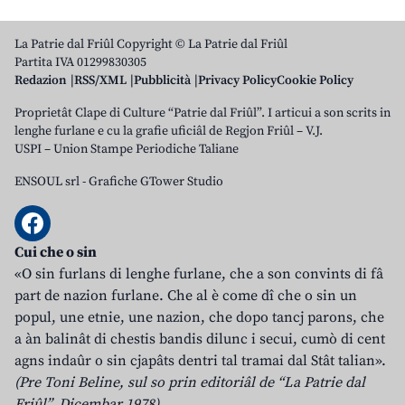
La Patrie dal Friûl Copyright © La Patrie dal Friûl
Partita IVA 01299830305
Redazion
RSS/XML
Pubblicità
Privacy Policy
Cookie Policy
Proprietât Clape di Culture “Patrie dal Friûl”. I articui a son scrits in
lenghe furlane e cu la grafie uficiâl de Regjon Friûl – V.J.
USPI – Union Stampe Periodiche Taliane
ENSOUL srl
-
Grafiche GTower Studio
Cui che o sin
«O sin furlans di lenghe furlane, che a son convints di fâ
part de nazion furlane. Che al è come dî che o sin un
popul, une etnie, une nazion, che dopo tancj parons, che
a àn balinât di chestis bandis dilunc i secui, cumò di cent
agns indaûr o sin cjapâts dentri tal tramai dal Stât talian».
(Pre Toni Beline, sul so prin editoriâl de “La Patrie dal
Friûl”, Dicembar 1978)