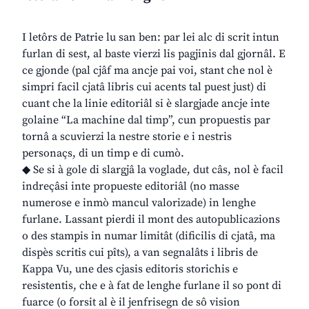
I letôrs de Patrie lu san ben: par lei alc di scrit intun
furlan di sest, al baste vierzi lis pagjinis dal gjornâl. E
ce gjonde (pal cjâf ma ancje pai voi, stant che nol è
simpri facil cjatâ libris cui acents tal puest just) di
cuant che la linie editoriâl si è slargjade ancje inte
golaine “La machine dal timp”, cun propuestis par
tornâ a scuvierzi la nestre storie e i nestris
personaçs, di un timp e di cumò.
◆ Se si à gole di slargjâ la voglade, dut câs, nol è facil
indreçâsi inte propueste editoriâl (no masse
numerose e inmò mancul valorizade) in lenghe
furlane. Lassant pierdi il mont des autopublicazions
o des stampis in numar limitât (dificilis di cjatâ, ma
dispès scritis cui pîts), a van segnalâts i libris de
Kappa Vu, une des cjasis editoris storichis e
resistentis, che e à fat de lenghe furlane il so pont di
fuarce (o forsit al è il jenfrisegn de sô vision