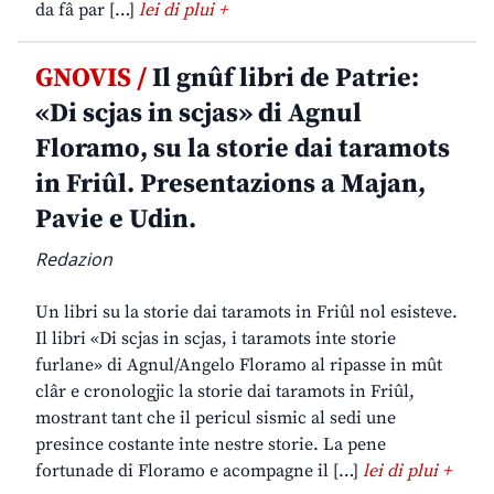
da fâ par […]
lei di plui +
GNOVIS /
Il gnûf libri de Patrie:
«Di scjas in scjas» di Agnul
Floramo, su la storie dai taramots
in Friûl. Presentazions a Majan,
Pavie e Udin.
Redazion
Un libri su la storie dai taramots in Friûl nol esisteve.
Il libri «Di scjas in scjas, i taramots inte storie
furlane» di Agnul/Angelo Floramo al ripasse in mût
clâr e cronologjic la storie dai taramots in Friûl,
mostrant tant che il pericul sismic al sedi une
presince costante inte nestre storie. La pene
fortunade di Floramo e acompagne il […]
lei di plui +