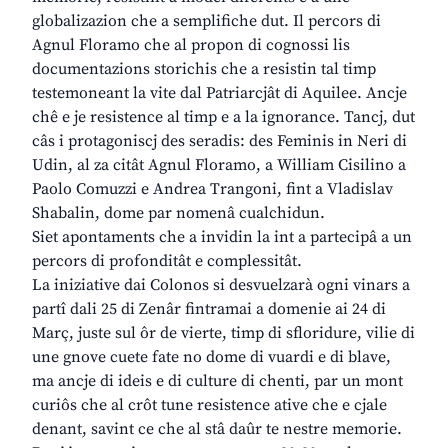
globalizazion che a semplifiche dut. Il percors di
Agnul Floramo che al propon di cognossi lis
documentazions storichis che a resistin tal timp
testemoneant la vite dal Patriarcjât di Aquilee. Ancje
chê e je resistence al timp e a la ignorance. Tancj, dut
câs i protagoniscj des seradis: des Feminis in Neri di
Udin, al za citât Agnul Floramo, a William Cisilino a
Paolo Comuzzi e Andrea Trangoni, fint a Vladislav
Shabalin, dome par nomenâ cualchidun.
Siet apontaments che a invidin la int a partecipâ a un
percors di profonditât e complessitât.
La iniziative dai Colonos si desvuelzarà ogni vinars a
partî dali 25 di Zenâr fintramai a domenie ai 24 di
Març, juste sul ôr de vierte, timp di sfloridure, vilie di
une gnove cuete fate no dome di vuardi e di blave,
ma ancje di ideis e di culture di chenti, par un mont
curiôs che al crôt tune resistence ative che e cjale
denant, savint ce che al stâ daûr te nestre memorie.