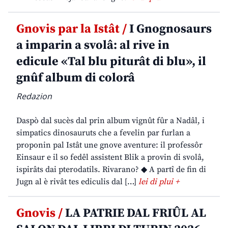
Gnovis par la Istât /
I Gnognosaurs
a imparin a svolâ: al rive in
edicule «Tal blu piturât di blu», il
gnûf album di colorâ
Redazion
Daspò dal sucès dal prin album vignût fûr a Nadâl, i
simpatics dinosauruts che a fevelin par furlan a
proponin pal Istât une gnove aventure: il professôr
Einsaur e il so fedêl assistent Blik a provin di svolâ,
ispirâts dai pterodatils. Rivarano? ◆ A partî de fin di
Jugn al è rivât tes ediculis dal […]
lei di plui +
Gnovis /
LA PATRIE DAL FRIÛL AL