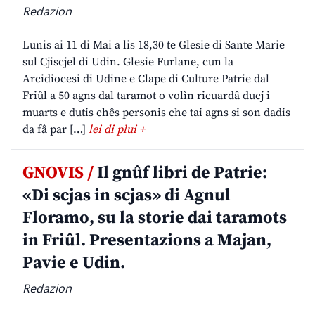
Redazion
Lunis ai 11 di Mai a lis 18,30 te Glesie di Sante Marie
sul Cjiscjel di Udin. Glesie Furlane, cun la
Arcidiocesi di Udine e Clape di Culture Patrie dal
Friûl a 50 agns dal taramot o volìn ricuardâ ducj i
muarts e dutis chês personis che tai agns si son dadis
da fâ par […]
lei di plui +
GNOVIS /
Il gnûf libri de Patrie:
«Di scjas in scjas» di Agnul
Floramo, su la storie dai taramots
in Friûl. Presentazions a Majan,
Pavie e Udin.
Redazion