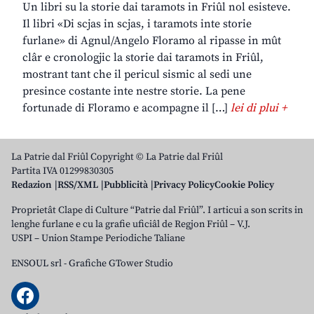
Un libri su la storie dai taramots in Friûl nol esisteve.
Il libri «Di scjas in scjas, i taramots inte storie
furlane» di Agnul/Angelo Floramo al ripasse in mût
clâr e cronologjic la storie dai taramots in Friûl,
mostrant tant che il pericul sismic al sedi une
presince costante inte nestre storie. La pene
fortunade di Floramo e acompagne il […]
lei di plui +
La Patrie dal Friûl Copyright © La Patrie dal Friûl
Partita IVA 01299830305
Redazion
RSS/XML
Pubblicità
Privacy Policy
Cookie Policy
Proprietât Clape di Culture “Patrie dal Friûl”. I articui a son scrits in
lenghe furlane e cu la grafie uficiâl de Regjon Friûl – V.J.
USPI – Union Stampe Periodiche Taliane
ENSOUL srl
-
Grafiche GTower Studio