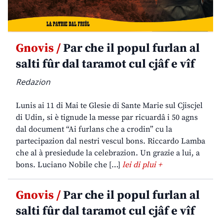
Gnovis /
Par che il popul furlan al
salti fûr dal taramot cul cjâf e vîf
Redazion
Lunis ai 11 di Mai te Glesie di Sante Marie sul Cjiscjel
di Udin, si è tignude la messe par ricuardâ i 50 agns
dal document “Ai furlans che a crodin” cu la
partecipazion dal nestri vescul bons. Riccardo Lamba
che al à presiedude la celebrazion. Un grazie a lui, a
bons. Luciano Nobile che […]
lei di plui +
Gnovis /
Par che il popul furlan al
salti fûr dal taramot cul cjâf e vîf