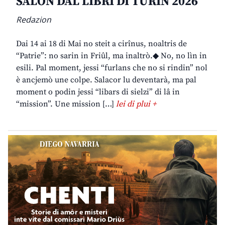
SALON DAL LIBRI DI TURIN 2026
Redazion
Dai 14 ai 18 di Mai no steit a cirînus, noaltris de
“Patrie”: no sarin in Friûl, ma inaltrò.◆ No, no lìn in
esili. Pal moment, jessi “furlans che no si rindin” nol
è ancjemò une colpe. Salacor lu deventarà, ma pal
moment o podin jessi “libars di sielzi” di lâ in
“mission”. Une mission […]
lei di plui +