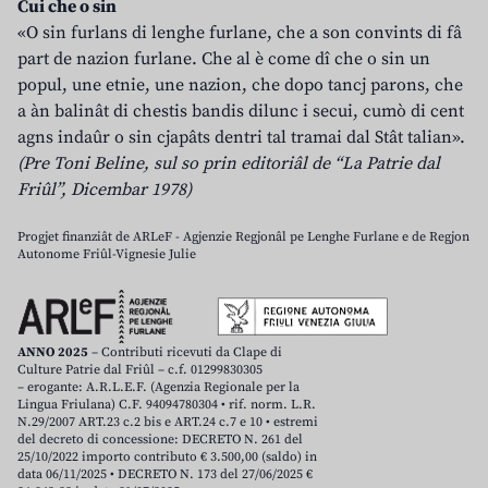
Cui che o sin
«O sin furlans di lenghe furlane, che a son convints di fâ
part de nazion furlane. Che al è come dî che o sin un
popul, une etnie, une nazion, che dopo tancj parons, che
a àn balinât di chestis bandis dilunc i secui, cumò di cent
agns indaûr o sin cjapâts dentri tal tramai dal Stât talian».
(Pre Toni Beline, sul so prin editoriâl de “La Patrie dal
Friûl”, Dicembar 1978)
Progjet finanziât de ARLeF - Agjenzie Regjonâl pe Lenghe Furlane e de Regjon
Autonome Friûl-Vignesie Julie
ANNO 2025
– Contributi ricevuti da Clape di
Culture Patrie dal Friûl – c.f. 01299830305
– erogante: A.R.L.E.F. (Agenzia Regionale per la
Lingua Friulana) C.F. 94094780304 • rif. norm. L.R.
N.29/2007 ART.23 c.2 bis e ART.24 c.7 e 10 • estremi
del decreto di concessione: DECRETO N. 261 del
25/10/2022 importo contributo € 3.500,00 (saldo) in
data 06/11/2025 • DECRETO N. 173 del 27/06/2025 €