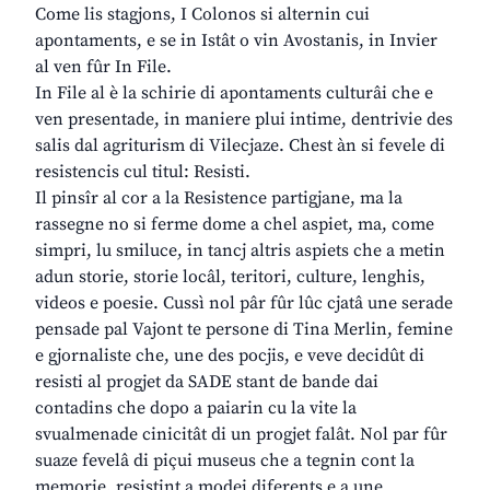
Come lis stagjons, I Colonos si alternin cui
apontaments, e se in Istât o vin Avostanis, in Invier
al ven fûr In File.
In File al è la schirie di apontaments culturâi che e
ven presentade, in maniere plui intime, dentrivie des
salis dal agriturism di Vilecjaze. Chest àn si fevele di
resistencis cul titul: Resisti.
Il pinsîr al cor a la Resistence partigjane, ma la
rassegne no si ferme dome a chel aspiet, ma, come
simpri, lu smiluce, in tancj altris aspiets che a metin
adun storie, storie locâl, teritori, culture, lenghis,
videos e poesie. Cussì nol pâr fûr lûc cjatâ une serade
pensade pal Vajont te persone di Tina Merlin, femine
e gjornaliste che, une des pocjis, e veve decidût di
resisti al progjet da SADE stant de bande dai
contadins che dopo a paiarin cu la vite la
svualmenade cinicitât di un progjet falât. Nol par fûr
suaze fevelâ di piçui museus che a tegnin cont la
memorie, resistint a modei diferents e a une