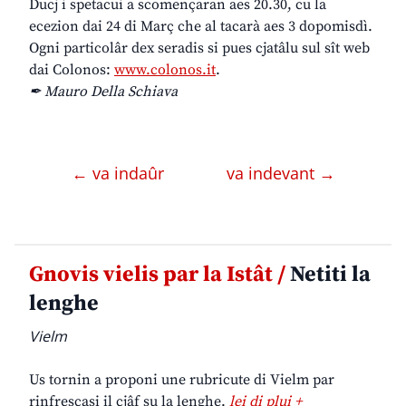
Ducj i spetacui a scomençaran aes 20.30, cu la
ecezion dai 24 di Març che al tacarà aes 3 dopomisdì.
Ogni particolâr dex seradis si pues cjatâlu sul sît web
dai Colonos:
www.colonos.it
.
✒ Mauro Della Schiava
← va indaûr
va indevant →
Gnovis vielis par la Istât /
Netiti la
lenghe
Vielm
Us tornin a proponi une rubricute di Vielm par
rinfrescasi il cjâf su la lenghe.
lei di plui +