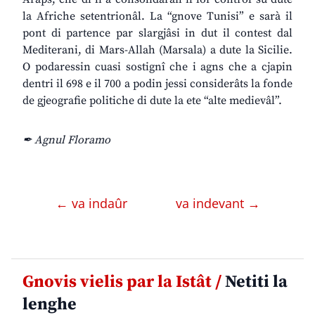
la Afriche setentrionâl. La “gnove Tunisi” e sarà il
pont di partence par slargjâsi in dut il contest dal
Mediterani, di Mars-Allah (Marsala) a dute la Sicilie.
O podaressin cuasi sostignî che i agns che a cjapin
dentri il 698 e il 700 a podin jessi considerâts la fonde
de gjeografie politiche di dute la ete “alte medievâl”.
✒ Agnul Floramo
← va indaûr
va indevant →
Gnovis vielis par la Istât /
Netiti la
lenghe