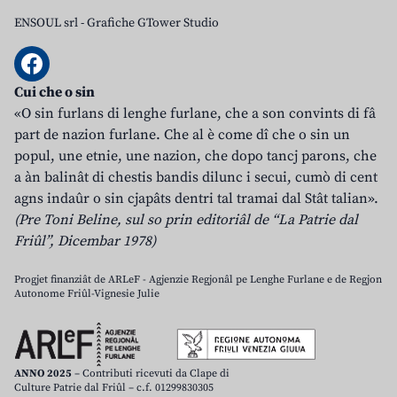
ENSOUL srl
-
Grafiche GTower Studio
Cui che o sin
«O sin furlans di lenghe furlane, che a son convints di fâ
part de nazion furlane. Che al è come dî che o sin un
popul, une etnie, une nazion, che dopo tancj parons, che
a àn balinât di chestis bandis dilunc i secui, cumò di cent
agns indaûr o sin cjapâts dentri tal tramai dal Stât talian».
(Pre Toni Beline, sul so prin editoriâl de “La Patrie dal
Friûl”, Dicembar 1978)
Progjet finanziât de ARLeF - Agjenzie Regjonâl pe Lenghe Furlane e de Regjon
Autonome Friûl-Vignesie Julie
ANNO 2025
– Contributi ricevuti da Clape di
Culture Patrie dal Friûl – c.f. 01299830305