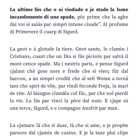
La ultime lûs che o ai viodude e je stade la lame
incandessente di une spade,
pôc prime che la aghe
dai voi si suiàs par simpri intune cisade”. Al profume
di Primevere il cuarp di Sigurd.
La gnot e à glotude la tiere. Gnot sante, le clamin i
Cristians, cuant che un Diu si fâs picinin par salvâ il
mont cence spade. Ma i nestris paris, e pense Sigurd
cjalant chê gose nere e frede che si vierç fûr dal
barcon, a àn simpri crodût che al seti Wotan a tornâ
tant che spirt de vite, par rindi feconde Freja, la mari
de vite. Al bisugne clamâlu cul fûc, par che nol pierdi
la vie. La lûs par vinci la pôre dal nuie. E cjape sù
une torce, Sigurd, e e compagne Ansfrit par man.
La cjamare là che si duar, là che si ame, e je propite
parsore dal cjamin de cusine. E je la tane plui clipe