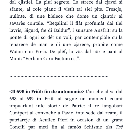
dal cjistiel. La plui segrete. La strece dai cjavei si
sfante, al cole planc il vistît tai siei pîts. Frescje,
nulinte, di une bielece che dome un cjantôr al
savarès contâle. “Regalimi il flât profumât dai tiei
lavris, Sigurd, fie di Baldur”, i sunsure Ansfrit: su la
ponte di ogni so dêt un voli, par contemplâle cu la
tenarece de man e di une cjarece, propite come
Wotan cun Freja. De plêf, la vôs dal côr e pant al
Mont: “Verbum Caro Factum est”.
………………………………………………………………
<Il 698 in Friûl: fin de autonomie>
L’an che al va dal
698 al 699 in Friûl al segne un moment cetant
impuartant inte storie de Patrie: il re langobart
Cunipert al convoche a Pavie, inte sede dal ream, il
patriarcje di Acuilee Pieri in ocasion di un grant
Concili par meti fin al famôs Schisme
dai Trê