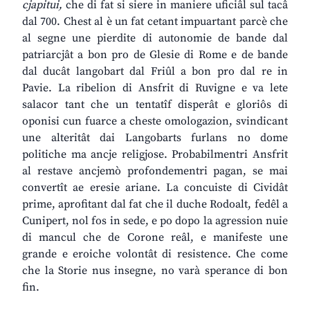
cjapitui,
che di fat si siere in maniere uficiâl sul tacâ
dal 700. Chest al è un fat cetant impuartant parcè che
al segne une pierdite di autonomie de bande dal
patriarcjât a bon pro de Glesie di Rome e de bande
dal ducât langobart dal Friûl a bon pro dal re in
Pavie. La ribelion di Ansfrit di Ruvigne e va lete
salacor tant che un tentatîf disperât e gloriôs di
oponisi cun fuarce a cheste omologazion, svindicant
une alteritât dai Langobarts furlans no dome
politiche ma ancje religjose. Probabilmentri Ansfrit
al restave ancjemò profondementri pagan, se mai
convertît ae eresie ariane. La concuiste di Cividât
prime, aprofitant dal fat che il duche Rodoalt, fedêl a
Cunipert, nol fos in sede, e po dopo la agression nuie
di mancul che de Corone reâl, e manifeste une
grande e eroiche volontât di resistence. Che come
che la Storie nus insegne, no varà sperance di bon
fin.