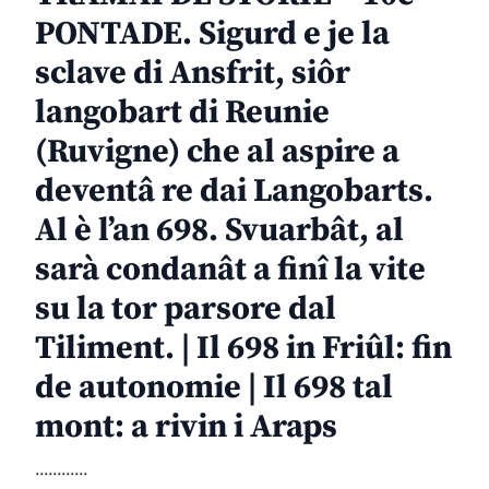
PONTADE. Sigurd e je la
sclave di Ansfrit, siôr
langobart di Reunie
(Ruvigne) che al aspire a
deventâ re dai Langobarts.
Al è l’an 698. Svuarbât, al
sarà condanât a finî la vite
su la tor parsore dal
Tiliment. | Il 698 in Friûl: fin
de autonomie | Il 698 tal
mont: a rivin i Araps
............