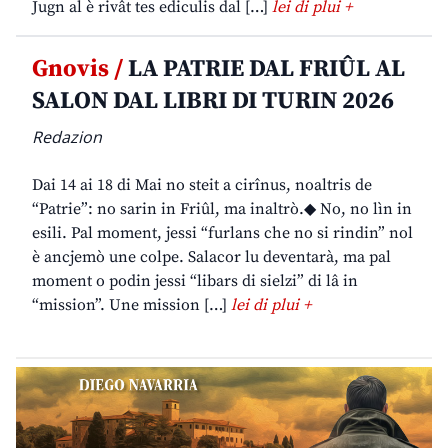
Jugn al è rivât tes ediculis dal […]
lei di plui +
Gnovis /
LA PATRIE DAL FRIÛL AL
SALON DAL LIBRI DI TURIN 2026
Redazion
Dai 14 ai 18 di Mai no steit a cirînus, noaltris de
“Patrie”: no sarin in Friûl, ma inaltrò.◆ No, no lìn in
esili. Pal moment, jessi “furlans che no si rindin” nol
è ancjemò une colpe. Salacor lu deventarà, ma pal
moment o podin jessi “libars di sielzi” di lâ in
“mission”. Une mission […]
lei di plui +