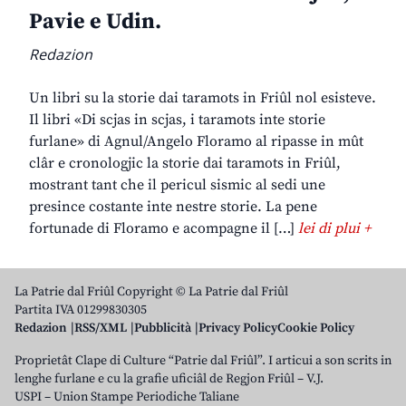
Pavie e Udin.
Redazion
Un libri su la storie dai taramots in Friûl nol esisteve.
Il libri «Di scjas in scjas, i taramots inte storie
furlane» di Agnul/Angelo Floramo al ripasse in mût
clâr e cronologjic la storie dai taramots in Friûl,
mostrant tant che il pericul sismic al sedi une
presince costante inte nestre storie. La pene
fortunade di Floramo e acompagne il […]
lei di plui +
La Patrie dal Friûl Copyright © La Patrie dal Friûl
Partita IVA 01299830305
Redazion
RSS/XML
Pubblicità
Privacy Policy
Cookie Policy
Proprietât Clape di Culture “Patrie dal Friûl”. I articui a son scrits in
lenghe furlane e cu la grafie uficiâl de Regjon Friûl – V.J.
USPI – Union Stampe Periodiche Taliane