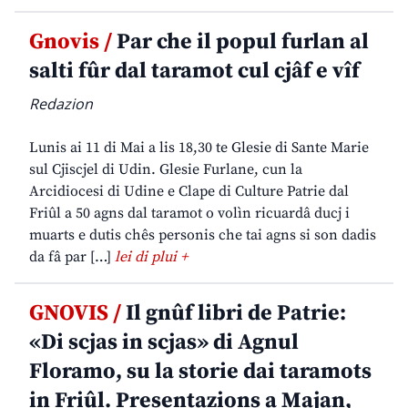
Gnovis /
Par che il popul furlan al
salti fûr dal taramot cul cjâf e vîf
Redazion
Lunis ai 11 di Mai a lis 18,30 te Glesie di Sante Marie
sul Cjiscjel di Udin. Glesie Furlane, cun la
Arcidiocesi di Udine e Clape di Culture Patrie dal
Friûl a 50 agns dal taramot o volìn ricuardâ ducj i
muarts e dutis chês personis che tai agns si son dadis
da fâ par […]
lei di plui +
GNOVIS /
Il gnûf libri de Patrie:
«Di scjas in scjas» di Agnul
Floramo, su la storie dai taramots
in Friûl. Presentazions a Majan,