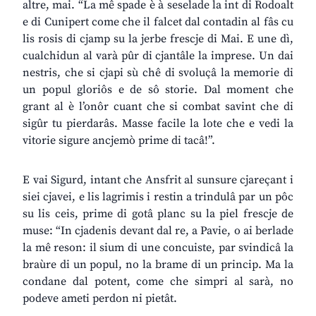
altre, mai. “La mê spade è à seselade la int di Rodoalt
e di Cunipert come che il falcet dal contadin al fâs cu
lis rosis di cjamp su la jerbe frescje di Mai. E une dì,
cualchidun al varà pûr di cjantâle la imprese. Un dai
nestris, che si cjapi sù chê di svoluçâ la memorie di
un popul gloriôs e de sô storie. Dal moment che
grant al è l’onôr cuant che si combat savint che di
sigûr tu pierdarâs. Masse facile la lote che e vedi la
vitorie sigure ancjemò prime di tacâ!”.
E vai Sigurd, intant che Ansfrit al sunsure cjareçant i
siei cjavei, e lis lagrimis i restin a trindulâ par un pôc
su lis ceis, prime di gotâ planc su la piel frescje de
muse: “In cjadenis devant dal re, a Pavie, o ai berlade
la mê reson: il sium di une concuiste, par svindicâ la
braùre di un popul, no la brame di un princip. Ma la
condane dal potent, come che simpri al sarà, no
podeve ameti perdon ni pietât.