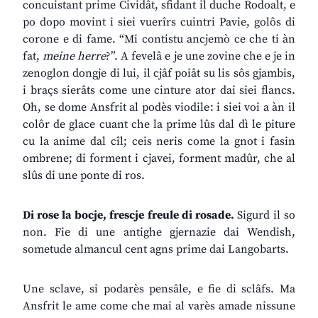
concuistant prime Cividât, sfidant il duche Rodoalt, e
po dopo movint i siei vuerîrs cuintri Pavie, golôs di
corone e di fame. “Mi contistu ancjemò ce che ti àn
fat,
meine herre
?”. A fevelâ e je une zovine che e je in
zenoglon dongje di lui, il cjâf poiât su lis sôs gjambis,
i braçs sierâts come une cinture ator dai siei flancs.
Oh, se dome Ansfrit al podès viodile: i siei voi a àn il
colôr de glace cuant che la prime lûs dal dì le piture
cu la anime dal cîl; ceis neris come la gnot i fasin
ombrene; di forment i cjavei, forment madûr, che al
slûs di une ponte di ros.
Di rose la bocje, frescje freule di rosade.
Sigurd il so
non. Fie di une antighe gjernazie dai Wendish,
sometude almancul cent agns prime dai Langobarts.
Une sclave, si podarès pensâle, e fie di sclâfs. Ma
Ansfrit le ame come che mai al varès amade nissune