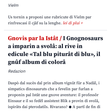
Vielm
Us tornin a proponi une rubricute di Vielm par
rinfrescasi il cjâf su la lenghe.
lei di plui +
Gnovis par la Istât /
I Gnognosaurs
a imparin a svolâ: al rive in
edicule «Tal blu piturât di blu», il
gnûf album di colorâ
Redazion
Daspò dal sucès dal prin album vignût fûr a Nadâl, i
simpatics dinosauruts che a fevelin par furlan a
proponin pal Istât une gnove aventure: il professôr
Einsaur e il so fedêl assistent Blik a provin di svolâ,
ispirâts dai pterodatils. Rivarano? ◆ A partî de fin di