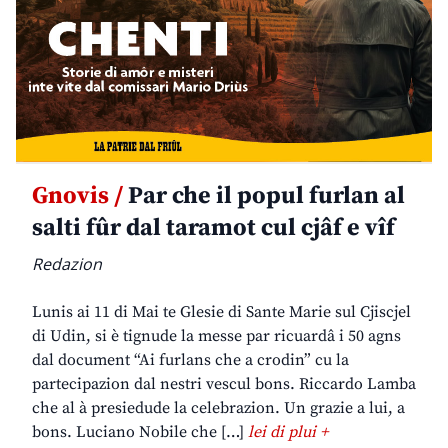
Gnovis /
Par che il popul furlan al
salti fûr dal taramot cul cjâf e vîf
Redazion
Lunis ai 11 di Mai te Glesie di Sante Marie sul Cjiscjel
di Udin, si è tignude la messe par ricuardâ i 50 agns
dal document “Ai furlans che a crodin” cu la
partecipazion dal nestri vescul bons. Riccardo Lamba
che al à presiedude la celebrazion. Un grazie a lui, a
bons. Luciano Nobile che […]
lei di plui +