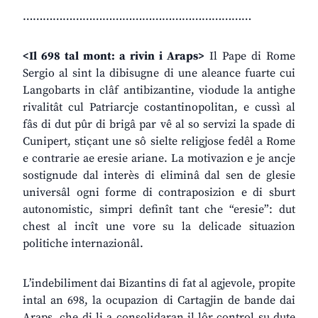
……………………………………………………………
<Il 698 tal mont: a rivin i Araps>
Il Pape di Rome
Sergio al sint la dibisugne di une aleance fuarte cui
Langobarts in clâf antibizantine, viodude la antighe
rivalitât cul Patriarcje costantinopolitan, e cussì al
fâs di dut pûr di brigâ par vê al so servizi la spade di
Cunipert, stiçant une sô sielte religjose fedêl a Rome
e contrarie ae eresie ariane. La motivazion e je ancje
sostignude dal interès di eliminâ dal sen de glesie
universâl ogni forme di contraposizion e di sburt
autonomistic, simpri definît tant che “eresie”: dut
chest al incît une vore su la delicade situazion
politiche internazionâl.
L’indebiliment dai Bizantins di fat al agjevole, propite
intal an 698, la ocupazion di Cartagjin de bande dai
Araps, che di li a consolidaran il lôr control su dute