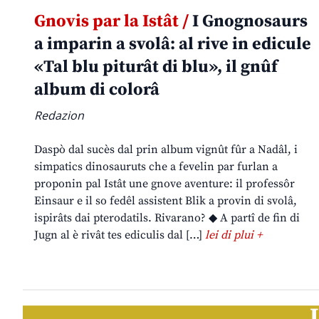
Gnovis par la Istât /
I Gnognosaurs
a imparin a svolâ: al rive in edicule
«Tal blu piturât di blu», il gnûf
album di colorâ
Redazion
Daspò dal sucès dal prin album vignût fûr a Nadâl, i
simpatics dinosauruts che a fevelin par furlan a
proponin pal Istât une gnove aventure: il professôr
Einsaur e il so fedêl assistent Blik a provin di svolâ,
ispirâts dai pterodatils. Rivarano? ◆ A partî de fin di
Jugn al è rivât tes ediculis dal […]
lei di plui +