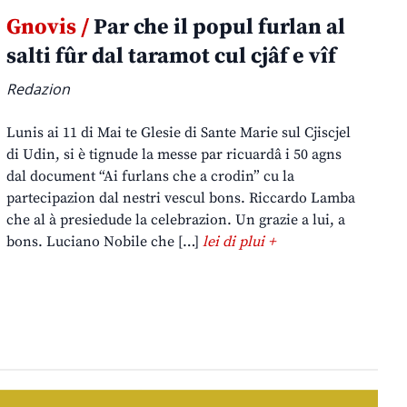
Gnovis /
Par che il popul furlan al
salti fûr dal taramot cul cjâf e vîf
Redazion
Lunis ai 11 di Mai te Glesie di Sante Marie sul Cjiscjel
di Udin, si è tignude la messe par ricuardâ i 50 agns
dal document “Ai furlans che a crodin” cu la
partecipazion dal nestri vescul bons. Riccardo Lamba
che al à presiedude la celebrazion. Un grazie a lui, a
bons. Luciano Nobile che […]
lei di plui +