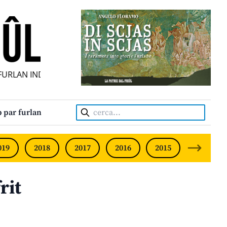
RLAN INDIPENDENT • INDEPENDENT FRIULIAN MONTHLY • 
Cerca:
 par furlan
019
2018
2017
2016
2015
2014
rit