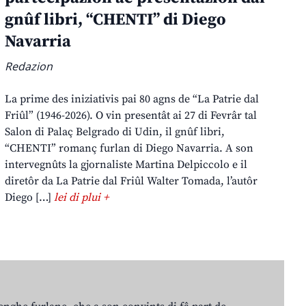
gnûf libri, “CHENTI” di Diego
Navarria
Redazion
La prime des iniziativis pai 80 agns de “La Patrie dal
Friûl” (1946-2026). O vin presentât ai 27 di Fevrâr tal
Salon di Palaç Belgrado di Udin, il gnûf libri,
“CHENTI” romanç furlan di Diego Navarria. A son
intervegnûts la gjornaliste Martina Delpiccolo e il
diretôr da La Patrie dal Friûl Walter Tomada, l’autôr
Diego […]
lei di plui +