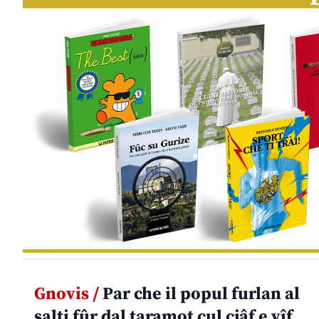
Gnovis /
Par che il popul furlan al
salti fûr dal taramot cul cjâf e vîf