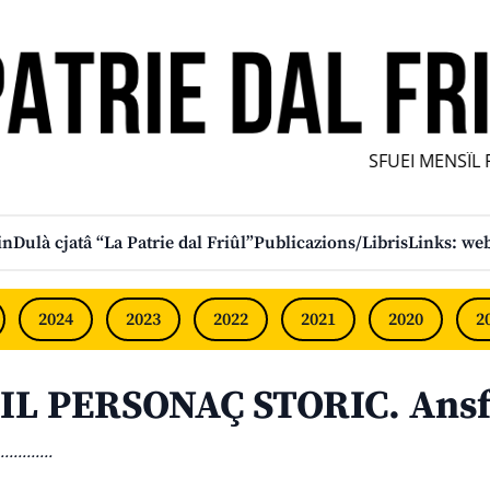
SFUEI MENSÎL FU
in
Dulà cjatâ “La Patrie dal Friûl”
Publicazions/Libris
Links: web
2024
2023
2022
2021
2020
2
IL PERSONAÇ STORIC. Ansf
............