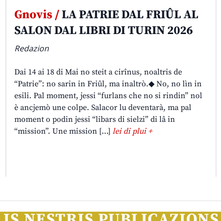
Gnovis /
LA PATRIE DAL FRIÛL AL
SALON DAL LIBRI DI TURIN 2026
Redazion
Dai 14 ai 18 di Mai no steit a cirînus, noaltris de
“Patrie”: no sarin in Friûl, ma inaltrò.◆ No, no lìn in
esili. Pal moment, jessi “furlans che no si rindin” nol
è ancjemò une colpe. Salacor lu deventarà, ma pal
moment o podin jessi “libars di sielzi” di lâ in
“mission”. Une mission […]
lei di plui +