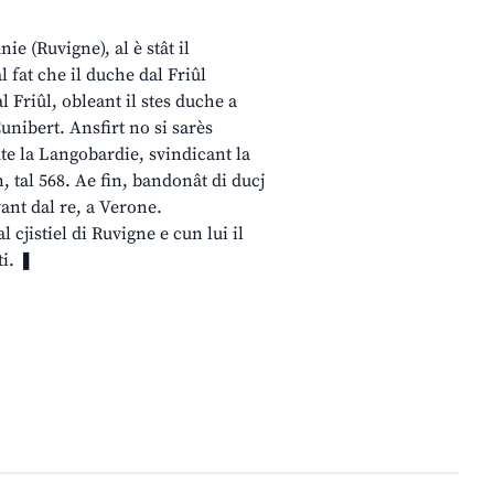
nie (Ruvigne), al è stât il
l fat che il duche dal Friûl
al Friûl, obleant il stes duche a
Cunibert. Ansfirt no si sarès
ute la Langobardie, svindicant la
n, tal 568. Ae fin, bandonât di ducj
ant dal re, a Verone.
l cjistiel di Ruvigne e cun lui il
ti. ❚