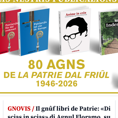
GNOVIS /
Il gnûf libri de Patrie: «Di
scjas in scjas» di Agnul Floramo, su