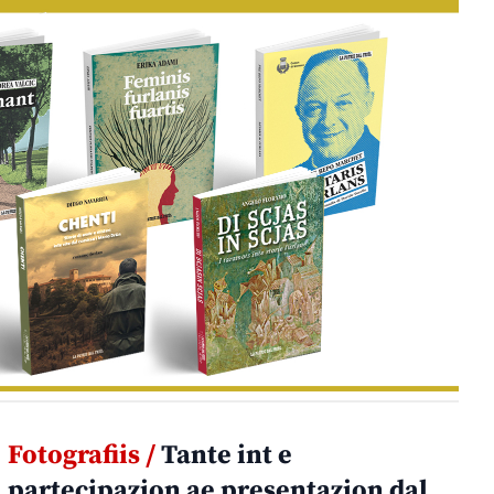
Fotografiis /
Tante int e
partecipazion ae presentazion dal