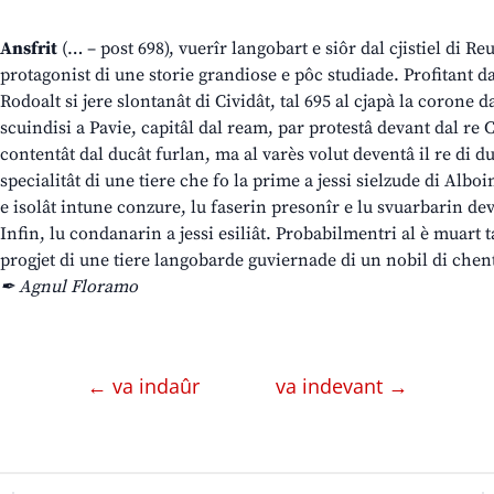
Ansfrit
(… – post 698), vuerîr langobart e siôr dal cjistiel di Reu
protagonist di une storie grandiose e pôc studiade. Profitant da
Rodoalt si jere slontanât di Cividât, tal 695 al cjapà la corone d
scuindisi a Pavie, capitâl dal ream, par protestâ devant dal re 
contentât dal ducât furlan, ma al varès volut deventâ il re di d
specialitât di une tiere che fo la prime a jessi sielzude di Alboi
e isolât intune conzure, lu faserin presonîr e lu svuarbarin dev
Infin, lu condanarin a jessi esiliât. Probabilmentri al è muart ta
progjet di une tiere langobarde guviernade di un nobil di chen
✒ Agnul Floramo
← va indaûr
va indevant →