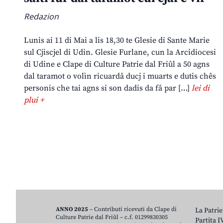
Redazion
Lunis ai 11 di Mai a lis 18,30 te Glesie di Sante Marie
sul Cjiscjel di Udin. Glesie Furlane, cun la Arcidiocesi
di Udine e Clape di Culture Patrie dal Friûl a 50 agns
dal taramot o volìn ricuardâ ducj i muarts e dutis chês
personis che tai agns si son dadis da fâ par […]
lei di
plui +
ANNO 2025
– Contributi ricevuti da Clape di
La Patrie
Culture Patrie dal Friûl – c.f. 01299830305
Partita 