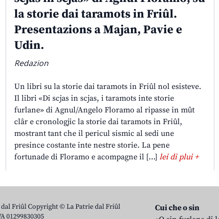
la storie dai taramots in Friûl.
Presentazions a Majan, Pavie e
Udin.
Redazion
Un libri su la storie dai taramots in Friûl nol esisteve.
Il libri «Di scjas in scjas, i taramots inte storie
furlane» di Agnul/Angelo Floramo al ripasse in mût
clâr e cronologjic la storie dai taramots in Friûl,
mostrant tant che il pericul sismic al sedi une
presince costante inte nestre storie. La pene
fortunade di Floramo e acompagne il […]
lei di plui +
 dal Friûl Copyright © La Patrie dal Friûl
Cui che o sin
IVA 01299830305