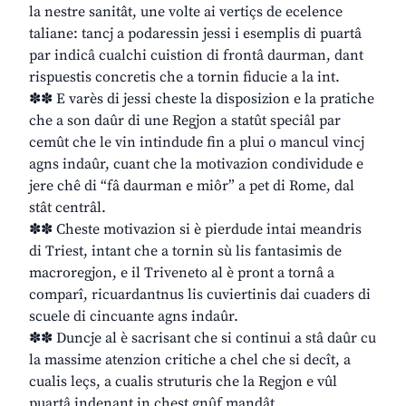
la nestre sanitât, une volte ai vertiçs de ecelence
taliane: tancj a podaressin jessi i esemplis di puartâ
par indicâ cualchi cuistion di frontâ daurman, dant
rispuestis concretis che a tornin fiducie a la int.
✽✽ E varès di jessi cheste la disposizion e la pratiche
che a son daûr di une Regjon a statût speciâl par
cemût che le vin intindude fin a plui o mancul vincj
agns indaûr, cuant che la motivazion condividude e
jere chê di “fâ daurman e miôr” a pet di Rome, dal
stât centrâl.
✽✽ Cheste motivazion si è pierdude intai meandris
di Triest, intant che a tornin sù lis fantasimis de
macroregjon, e il Triveneto al è pront a tornâ a
comparî, ricuardantnus lis cuviertinis dai cuaders di
scuele di cincuante agns indaûr.
✽✽ Duncje al è sacrisant che si continui a stâ daûr cu
la massime atenzion critiche a chel che si decît, a
cualis leçs, a cualis struturis che la Regjon e vûl
puartâ indenant in chest gnûf mandât.