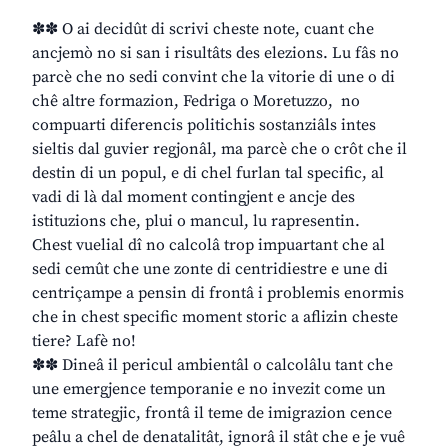
✽✽ O ai decidût di scrivi cheste note, cuant che
ancjemò no si san i risultâts des elezions. Lu fâs no
parcè che no sedi convint che la vitorie di une o di
chê altre formazion, Fedriga o Moretuzzo, no
compuarti diferencis politichis sostanziâls intes
sieltis dal guvier regjonâl, ma parcè che o crôt che il
destin di un popul, e di chel furlan tal specific, al
vadi di là dal moment contingjent e ancje des
istituzions che, plui o mancul, lu rapresentin.
Chest vuelial dî no calcolâ trop impuartant che al
sedi cemût che une zonte di centridiestre e une di
centriçampe a pensin di frontâ i problemis enormis
che in chest specific moment storic a aflizin cheste
tiere? Lafè no!
✽✽ Dineâ il pericul ambientâl o calcolâlu tant che
une emergjence temporanie e no invezit come un
teme strategjic, frontâ il teme de imigrazion cence
peâlu a chel de denatalitât, ignorâ il stât che e je vuê