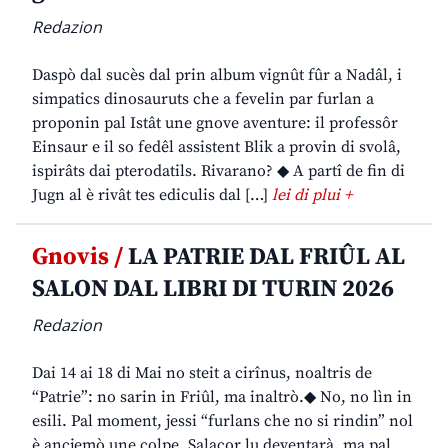
Redazion
Daspò dal sucès dal prin album vignût fûr a Nadâl, i
simpatics dinosauruts che a fevelin par furlan a
proponin pal Istât une gnove aventure: il professôr
Einsaur e il so fedêl assistent Blik a provin di svolâ,
ispirâts dai pterodatils. Rivarano? ◆ A partî de fin di
Jugn al è rivât tes ediculis dal […]
lei di plui +
Gnovis /
LA PATRIE DAL FRIÛL AL
SALON DAL LIBRI DI TURIN 2026
Redazion
Dai 14 ai 18 di Mai no steit a cirînus, noaltris de
“Patrie”: no sarin in Friûl, ma inaltrò.◆ No, no lìn in
esili. Pal moment, jessi “furlans che no si rindin” nol
è ancjemò une colpe. Salacor lu deventarà, ma pal