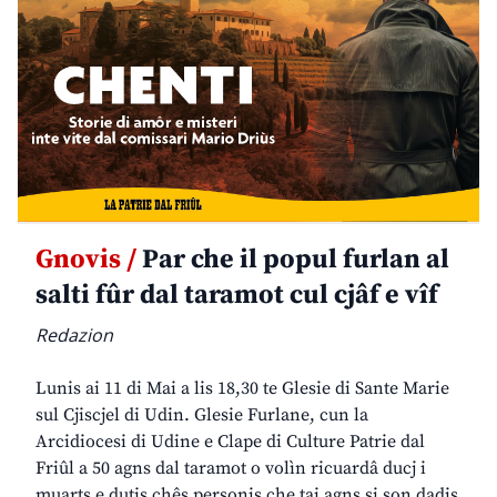
Gnovis /
Par che il popul furlan al
salti fûr dal taramot cul cjâf e vîf
Redazion
Lunis ai 11 di Mai a lis 18,30 te Glesie di Sante Marie
sul Cjiscjel di Udin. Glesie Furlane, cun la
Arcidiocesi di Udine e Clape di Culture Patrie dal
Friûl a 50 agns dal taramot o volìn ricuardâ ducj i
muarts e dutis chês personis che tai agns si son dadis