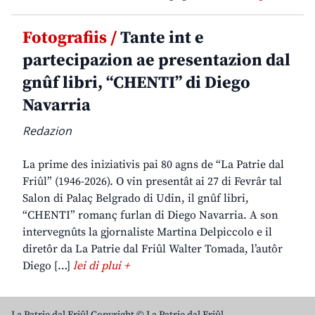
Fotografiis /
Tante int e
partecipazion ae presentazion dal
gnûf libri, “CHENTI” di Diego
Navarria
Redazion
La prime des iniziativis pai 80 agns de “La Patrie dal
Friûl” (1946-2026). O vin presentât ai 27 di Fevrâr tal
Salon di Palaç Belgrado di Udin, il gnûf libri,
“CHENTI” romanç furlan di Diego Navarria. A son
intervegnûts la gjornaliste Martina Delpiccolo e il
diretôr da La Patrie dal Friûl Walter Tomada, l’autôr
Diego […]
lei di plui +