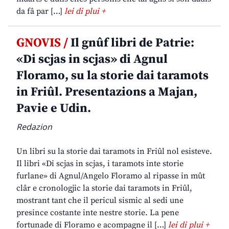
da fâ par […]
lei di plui +
GNOVIS /
Il gnûf libri de Patrie:
«Di scjas in scjas» di Agnul
Floramo, su la storie dai taramots
in Friûl. Presentazions a Majan,
Pavie e Udin.
Redazion
Un libri su la storie dai taramots in Friûl nol esisteve.
Il libri «Di scjas in scjas, i taramots inte storie
furlane» di Agnul/Angelo Floramo al ripasse in mût
clâr e cronologjic la storie dai taramots in Friûl,
mostrant tant che il pericul sismic al sedi une
presince costante inte nestre storie. La pene
fortunade di Floramo e acompagne il […]
lei di plui +