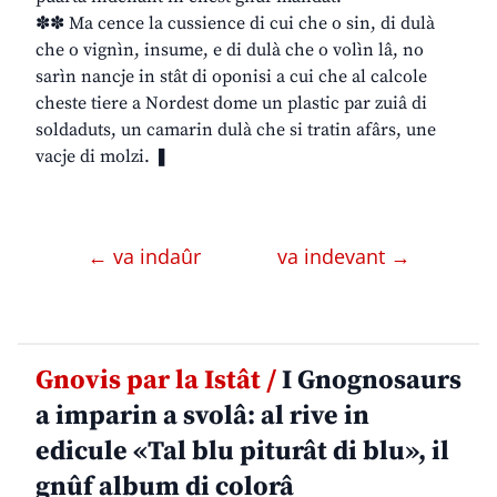
✽✽ Ma cence la cussience di cui che o sin, di dulà
che o vignìn, insume, e di dulà che o volìn lâ, no
sarìn nancje in stât di oponisi a cui che al calcole
cheste tiere a Nordest dome un plastic par zuiâ di
soldaduts, un camarin dulà che si tratin afârs, une
vacje di molzi. ❚
← va indaûr
va indevant →
Gnovis par la Istât /
I Gnognosaurs
a imparin a svolâ: al rive in
edicule «Tal blu piturât di blu», il
gnûf album di colorâ