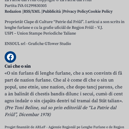
La Patrie dal Friûl Copyright © La Patrie dal Friûl
Partita IVA 01299830305
Redazion
RSS/XML
Pubblicità
Privacy Policy
Cookie Policy
Proprietât Clape di Culture “Patrie dal Friûl”. I articui a son scrits in
lenghe furlane e cu la grafie uficiâl de Regjon Friûl – V.J.
USPI – Union Stampe Periodiche Taliane
ENSOUL srl
-
Grafiche GTower Studio
Cui che o sin
«O sin furlans di lenghe furlane, che a son convints di fâ
part de nazion furlane. Che al è come dî che o sin un
popul, une etnie, une nazion, che dopo tancj parons, che
a àn balinât di chestis bandis dilunc i secui, cumò di cent
agns indaûr o sin cjapâts dentri tal tramai dal Stât talian».
(Pre Toni Beline, sul so prin editoriâl de “La Patrie dal
Friûl”, Dicembar 1978)
Progjet finanziât de ARLeF - Agjenzie Regjonâl pe Lenghe Furlane e de Regjon