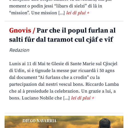
moment o podin jessi “libars di sielzi” di lâ in
“mission”. Une mission […]
lei di plui +
Gnovis /
Par che il popul furlan al
salti fûr dal taramot cul cjâf e vîf
Redazion
Lunis ai 11 di Mai te Glesie di Sante Marie sul Cjiscjel
di Udin, si è tignude la messe par ricuardâ i 50 agns
dal document “Ai furlans che a crodin” cu la
partecipazion dal nestri vescul bons. Riccardo Lamba
che al à presiedude la celebrazion. Un grazie a lui, a
bons. Luciano Nobile che […]
lei di plui +