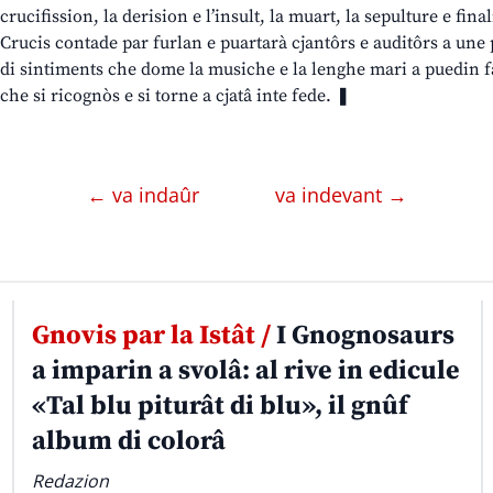
crucifission, la derision e l’insult, la muart, la sepulture e fi
Crucis contade par furlan e puartarà cjantôrs e auditôrs a une 
di sintiments che dome la musiche e la lenghe mari a puedin fâ 
che si ricognòs e si torne a cjatâ inte fede. ❚
← va indaûr
va indevant →
Gnovis par la Istât /
I Gnognosaurs
a imparin a svolâ: al rive in edicule
«Tal blu piturât di blu», il gnûf
album di colorâ
Redazion