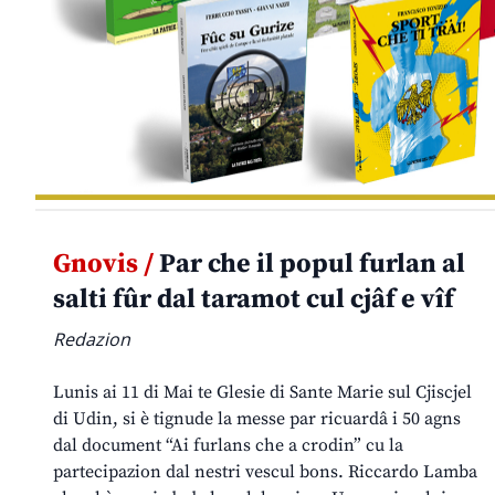
Gnovis /
Par che il popul furlan al
salti fûr dal taramot cul cjâf e vîf
Redazion
Lunis ai 11 di Mai te Glesie di Sante Marie sul Cjiscjel
di Udin, si è tignude la messe par ricuardâ i 50 agns
dal document “Ai furlans che a crodin” cu la
partecipazion dal nestri vescul bons. Riccardo Lamba