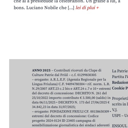
che al à presiedude la celebrazion. Un grazie a lui, a
bons. Luciano Nobile che […]
lei di plui +
ANNO 2025
– Contributi ricevuti da Clape di
La Patrie
Culture Patrie dal Friûl – c.f. 01299830305
Partita 
– erogante: A.R.L.E.F. (Agenzia Regionale per la
Redazio
Lingua Friulana) C.F. 94094780304 • rif. norm. L.R.
Cookie P
N.29/2007 ART.23 c.2 bis e ART.24 c.7 e 10 • estremi
del decreto di concessione: DECRETO N. 261 del
25/10/2022 importo contributo € 3.500,00 (saldo) in
Proprietâ
data 06/11/2025 • DECRETO N. 173 del 27/06/2025 €
scrits in
34.842,23 in data 31/07/2025;
V.J.
– erogante: FONDAZIONE FRIULI CF. 00158650309 •
USPI – U
estremi del decreto di concessione: Codice
progetto 2024-0124 ID 23405 campagna di
sensibilizzazione giornalistica dei sindaci aderenti
ENSOUL 