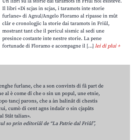
Un libri su la storie dai taramots in Friûl nol esisteve.
Il libri «Di scjas in scjas, i taramots inte storie
furlane» di Agnul/Angelo Floramo al ripasse in mût
clâr e cronologjic la storie dai taramots in Friûl,
mostrant tant che il pericul sismic al sedi une
presince costante inte nestre storie. La pene
fortunade di Floramo e acompagne il […]
lei di plui +
lenghe furlane, che a son convints di fâ part de
e al è come dî che o sin un popul, une etnie,
po tancj parons, che a àn balinât di chestis
cui, cumò di cent agns indaûr o sin cjapâts
al Stât talian».
ul so prin editoriâl de “La Patrie dal Friûl”,