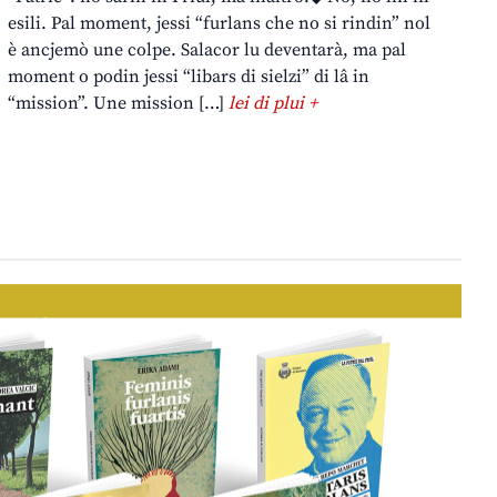
esili. Pal moment, jessi “furlans che no si rindin” nol
è ancjemò une colpe. Salacor lu deventarà, ma pal
moment o podin jessi “libars di sielzi” di lâ in
“mission”. Une mission […]
lei di plui +