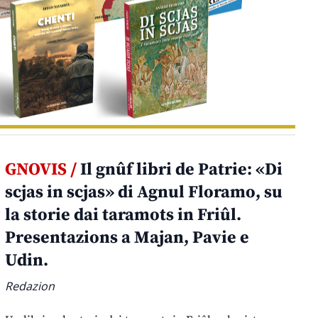
GNOVIS /
Il gnûf libri de Patrie: «Di
scjas in scjas» di Agnul Floramo, su
la storie dai taramots in Friûl.
Presentazions a Majan, Pavie e
Udin.
Redazion