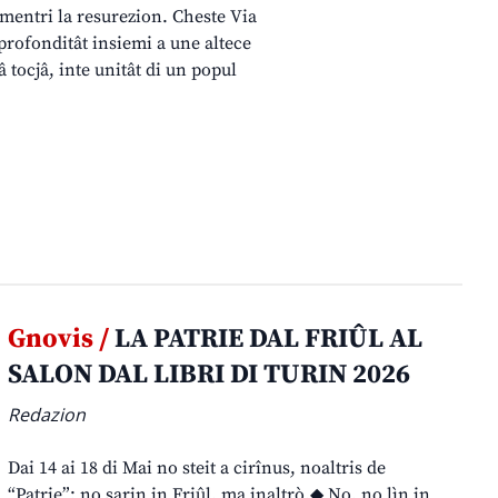
nalmentri la resurezion. Cheste Via
profonditât insiemi a une altece
tocjâ, inte unitât di un popul
Gnovis /
LA PATRIE DAL FRIÛL AL
SALON DAL LIBRI DI TURIN 2026
Redazion
Dai 14 ai 18 di Mai no steit a cirînus, noaltris de
“Patrie”: no sarin in Friûl, ma inaltrò.◆ No, no lìn in