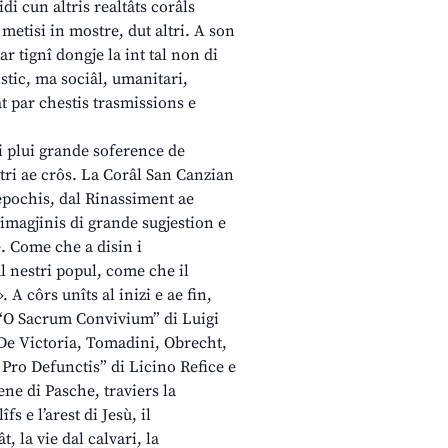
i cun altris realtâts corâls
metisi in mostre, dut altri. A son
ar tignî dongje la int tal non di
stic, ma sociâl, umanitari,
ât par chestis trasmissions e
i plui grande soference de
ntri ae crôs. La Corâl San Canzian
s epochis, dal Rinassiment ae
magjinis di grande sugjestion e
e. Come che a disin i
al nestri popul, come che il
A côrs unîts al inizi e ae fin,
l “O Sacrum Convivium” di Luigi
 De Victoria, Tomadini, Obrecht,
 Pro Defunctis” di Licino Refice e
ene di Pasche, traviers la
s e l’arest di Jesù, il
, la vie dal calvari, la