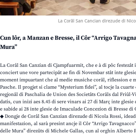
La Corâl San Cancian direzude di Nico
Cun lôr, a Manzan e Bresse, il Côr “Arrigo Tavagna
Mura”
La Corâl San Canzian di Cjampfuarmit, che e à di pôc festezât
conciert une vore partecipât ae fin di Novembar stât inte glesie
moment impuartant che al medie musiche corâl, riflession e m
Pasche. Il progjet si clame “Mysterium fidei”, al tocje la cuarte 
regjonâl di Paschalia de Union des Societâts Corâls dal Friûl-Vi
datis, cun inizi aes 8.45 di sere vinars ai 27 di Març inte gles
e sabide ai 28 inte glesie de Imaculade Concezion di Bresse di
◆ Dongje de Corâl San Canzian direzude di Nicola Rossi, idea
manifestazion, al sarà presint ancje il Côr “Arrigo Tavagnacco
delle Mura” direzûts di Michele Gallas, cun al orghin Alberto P