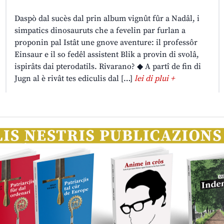
Daspò dal sucès dal prin album vignût fûr a Nadâl, i
simpatics dinosauruts che a fevelin par furlan a
proponin pal Istât une gnove aventure: il professôr
Einsaur e il so fedêl assistent Blik a provin di svolâ,
ispirâts dai pterodatils. Rivarano? ◆ A partî de fin di
Jugn al è rivât tes ediculis dal […]
lei di plui +