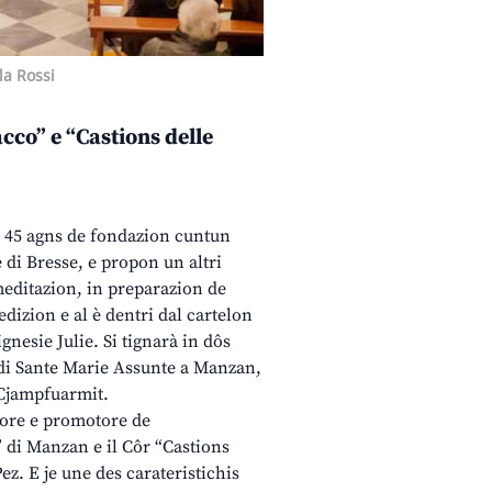
la Rossi
cco” e “Castions delle
 i 45 agns de fondazion cuntun
 di Bresse, e propon un altri
editazion, in preparazion de
edizion e al è dentri dal cartelon
gnesie Julie. Si tignarà in dôs
ie di Sante Marie Assunte a Manzan,
 Cjampfuarmit.
dore e promotore de
” di Manzan e il Côr “Castions
ez. E je une des carateristichis