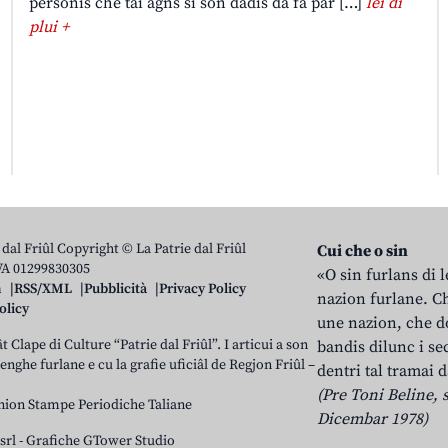
personis che tai agns si son dadis da fâ par […]
lei di
plui +
 dal Friûl Copyright © La Patrie dal Friûl
Cui che o sin
IVA 01299830305
«O sin furlans di 
n
RSS/XML
Pubblicità
Privacy Policy
nazion furlane. Ch
olicy
une nazion, che do
t Clape di Culture “Patrie dal Friûl”. I articui a son
bandis dilunc i se
 lenghe furlane e cu la grafie uficiâl de Regjon Friûl –
dentri tal tramai d
(Pre Toni Beline, s
nion Stampe Periodiche Taliane
Dicembar 1978)
srl
-
Grafiche GTower Studio