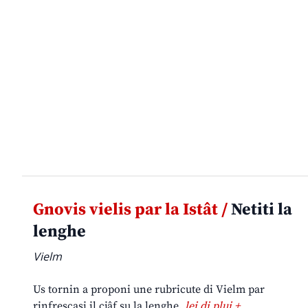
Gnovis vielis par la Istât /
Netiti la
lenghe
Vielm
Us tornin a proponi une rubricute di Vielm par
rinfrescasi il cjâf su la lenghe.
lei di plui +