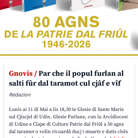
Gnovis /
Par che il popul furlan al
salti fûr dal taramot cul cjâf e vîf
Redazion
Lunis ai 11 di Mai a lis 18,30 te Glesie di Sante Marie
sul Cjiscjel di Udin. Glesie Furlane, cun la Arcidiocesi
di Udine e Clape di Culture Patrie dal Friûl a 50 agns
dal taramot o volìn ricuardâ ducj i muarts e dutis chês