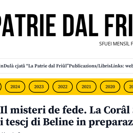
SFUEI MENSÎL FUR
in
Dulà cjatâ “La Patrie dal Friûl”
Publicazions/Libris
Links: web
2024
2023
2022
2021
2020
2
Il misteri de fede. La Corâ
i tescj di Beline in prepara