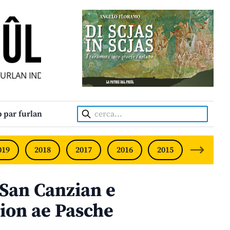
LAN INDIPENDENT • INDEPENDENT FRIULIAN MONTHLY • NE
Cerca:
 par furlan
019
2018
2017
2016
2015
2014
l San Canzian e
zion ae Pasche