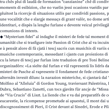
tra chês plui di laudâ de formazion “canzianine” chê di condivid
moments di esibizion, che no vuelin jessi ocasions vueidis par 
pluitost la ricercje di situazions utilis par condividi passions, p
une vocalitât che e slargje messaçs di grant valôr, no dome arti
identitari, e dispès la lenghe furlane e devente veicul privilegj
comunions di intents.
◆ “Mysterium fidei” al indaghe il misteri de fede tal moment d
umanitât che si trasfigure inte Passion di Crist che al va incui
e à pensât alore di fâ cjatâ i tescj sacris cun musichis di varii
musiche contemporanie, messedant i cjants cun proiezions di i
cu la leture di tescj par furlan inte traduzion di pre Toni Belin
organizadôrs: «La sielte dal furlan e vûl rapresentâ lis lidrîs d
misteri de Pasche al rapresente il fondament de fede cristiane». 
alternâts invezit dilunc la narazion misteriche, si cjantarà da
Molfino al “Alleluia” di Gordon Young, traviersant Palestrina,
Dubra, Sebastiano Zanetti, cun tocs gjavâts fûr ancje de “Missa
de “Via Crucis” di Liszt. La liende che e va dai preparatîfs de c
eucarestie, la ricompense prometude ai apuestui, il mont dai ulîf
discognossiment di Pieri, il Crist devant al Sinedri, Erode e Pilât