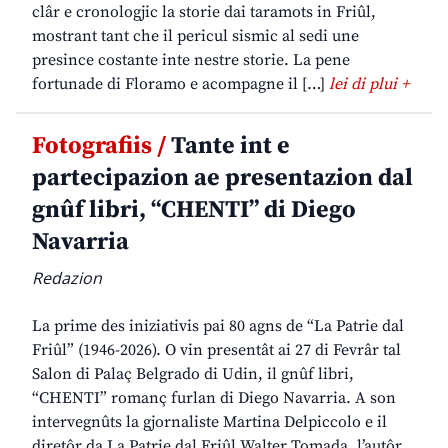
clâr e cronologjic la storie dai taramots in Friûl,
mostrant tant che il pericul sismic al sedi une
presince costante inte nestre storie. La pene
fortunade di Floramo e acompagne il […]
lei di plui +
Fotografiis /
Tante int e
partecipazion ae presentazion dal
gnûf libri, “CHENTI” di Diego
Navarria
Redazion
La prime des iniziativis pai 80 agns de “La Patrie dal
Friûl” (1946-2026). O vin presentât ai 27 di Fevrâr tal
Salon di Palaç Belgrado di Udin, il gnûf libri,
“CHENTI” romanç furlan di Diego Navarria. A son
intervegnûts la gjornaliste Martina Delpiccolo e il
diretôr da La Patrie dal Friûl Walter Tomada, l’autôr