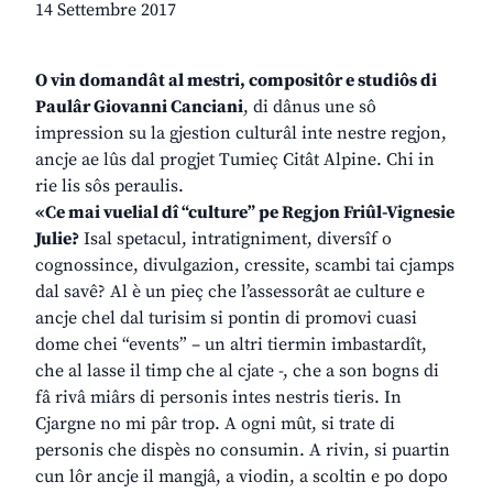
14 Settembre 2017
O vin domandât al mestri, compositôr e studiôs di
Paulâr Giovanni Canciani
, di dânus une sô
impression su la gjestion culturâl inte nestre regjon,
ancje ae lûs dal progjet Tumieç Citât Alpine. Chi in
rie lis sôs peraulis.
«Ce mai vuelial dî “culture” pe Regjon Friûl-Vignesie
Julie?
Isal spetacul, intratigniment, diversîf o
cognossince, divulgazion, cressite, scambi tai cjamps
dal savê? Al è un pieç che l’assessorât ae culture e
ancje chel dal turisim si pontin di promovi cuasi
dome chei “events” – un altri tiermin imbastardît,
che al lasse il timp che al cjate -, che a son bogns di
fâ rivâ miârs di personis intes nestris tieris. In
Cjargne no mi pâr trop. A ogni mût, si trate di
personis che dispès no consumin. A rivin, si puartin
cun lôr ancje il mangjâ, a viodin, a scoltin e po dopo