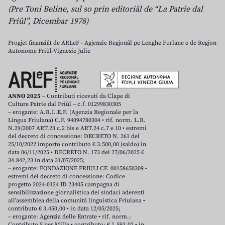
(Pre Toni Beline, sul so prin editoriâl de “La Patrie dal
Friûl”, Dicembar 1978)
Progjet finanziât de ARLeF - Agjenzie Regjonâl pe Lenghe Furlane e de Regjon
Autonome Friûl-Vignesie Julie
ANNO 2025
– Contributi ricevuti da Clape di
Culture Patrie dal Friûl – c.f. 01299830305
– erogante: A.R.L.E.F. (Agenzia Regionale per la
Lingua Friulana) C.F. 94094780304 • rif. norm. L.R.
N.29/2007 ART.23 c.2 bis e ART.24 c.7 e 10 • estremi
del decreto di concessione: DECRETO N. 261 del
25/10/2022 importo contributo € 3.500,00 (saldo) in
data 06/11/2025 • DECRETO N. 173 del 27/06/2025 €
34.842,23 in data 31/07/2025;
– erogante: FONDAZIONE FRIULI CF. 00158650309 •
estremi del decreto di concessione: Codice
progetto 2024-0124 ID 23405 campagna di
sensibilizzazione giornalistica dei sindaci aderenti
all’assemblea della comunità linguistica Friulana •
contributo € 3.450,00 • in data 12/05/2025;
– erogante: Agenzia delle Entrate • rif. norm.:
Contributo 5 per Mille • contributo: € 1.593,02 • in