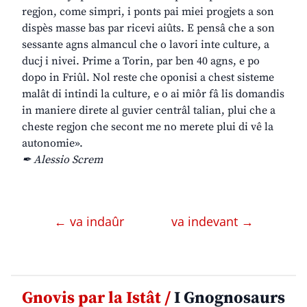
regjon, come simpri, i ponts pai miei progjets a son
dispès masse bas par ricevi aiûts. E pensâ che a son
sessante agns almancul che o lavori inte culture, a
ducj i nivei. Prime a Torin, par ben 40 agns, e po
dopo in Friûl. Nol reste che oponisi a chest sisteme
malât di intindi la culture, e o ai miôr fâ lis domandis
in maniere direte al guvier centrâl talian, plui che a
cheste regjon che secont me no merete plui di vê la
autonomie».
✒ Alessio Screm
← va indaûr
va indevant →
Gnovis par la Istât /
I Gnognosaurs