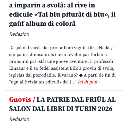
a imparin a svolâ: al rive in
edicule «Tal blu piturât di blu», il
gnûf album di colorâ
Redazion
Daspò dal sucès dal prin album vignût fûr a Nadâl, i
simpatics dinosauruts che a fevelin par furlan a
proponin pal Istât une gnove aventure: il professôr
Einsaur e il so fedêl assistent Blik a provin di svolâ,
ispirâts dai pterodatils. Rivarano? ◆ A partî de fin di
Jugn al è rivât tes ediculis dal […]
lei di plui +
Gnovis /
LA PATRIE DAL FRIÛL AL
SALON DAL LIBRI DI TURIN 2026
Redazion