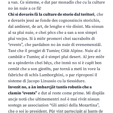
a van. Ce sisteme, e dut par monadis che cu la culture
no àn nuie a ce fâ!
Chi si dovarès fâ la culture de storie dal teritori
, che
e dovarès jessi ae fonde des cognossincis storichis,
dal ambient, de art, de lenghe e vie disint. Ma nissun
al sa plui nuie, e chei pôcs che a san a son simpri
plui vecjos. Si à miôr promovi chei sacrabolts di
“events”, che pardabon no àn nuie di evenemenziâl.
Tant che il progjet di Tumieç Citât Alpine. Nuie al è
cambiât e Tumieç al è simpri plui desert. Al jere miôr
se a spindevin chei bêçs, che inmò no si è capît ben
cemût che a son gjestîts, par tornâ a meti in vore la
fabriche di schîs Lamborghini, o par riproponi il
sisteme di Jacopo Linussio cu la tiessidure.
Invezit no, a àn imbarcjât tantis robutis che a
clamin “events”
e dut al reste come prime. Mi displâs
ancje notâ che ultimementri nol è mai rivât nissun
sostegn ae associazion “Gli amici della Mozartina”,
che o soi jo president. Pûr vint partecipât ai bants de