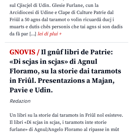
sul Cjiscjel di Udin. Glesie Furlane, cun la
Arcidiocesi di Udine e Clape di Culture Patrie dal
Friûl a 50 agns dal taramot o volìn ricuardâ ducj i
muarts e dutis chês personis che tai agns si son dadis
da fâ par […]
lei di plui +
GNOVIS /
Il gnûf libri de Patrie:
«Di scjas in scjas» di Agnul
Floramo, su la storie dai taramots
in Friûl. Presentazions a Majan,
Pavie e Udin.
Redazion
Un libri su la storie dai taramots in Friûl nol esisteve.
Il libri «Di scjas in scjas, i taramots inte storie
furlane» di Agnul/Angelo Floramo al ripasse in mût