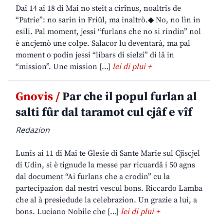
Dai 14 ai 18 di Mai no steit a cirînus, noaltris de
“Patrie”: no sarin in Friûl, ma inaltrò.◆ No, no lìn in
esili. Pal moment, jessi “furlans che no si rindin” nol
è ancjemò une colpe. Salacor lu deventarà, ma pal
moment o podin jessi “libars di sielzi” di lâ in
“mission”. Une mission […]
lei di plui +
Gnovis /
Par che il popul furlan al
salti fûr dal taramot cul cjâf e vîf
Redazion
Lunis ai 11 di Mai te Glesie di Sante Marie sul Cjiscjel
di Udin, si è tignude la messe par ricuardâ i 50 agns
dal document “Ai furlans che a crodin” cu la
partecipazion dal nestri vescul bons. Riccardo Lamba
che al à presiedude la celebrazion. Un grazie a lui, a
bons. Luciano Nobile che […]
lei di plui +