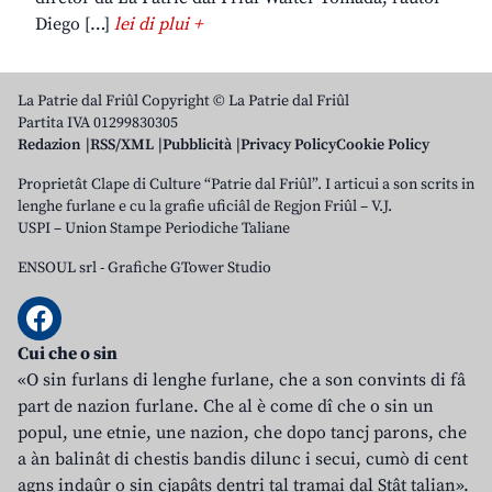
Diego […]
lei di plui +
La Patrie dal Friûl Copyright © La Patrie dal Friûl
Partita IVA 01299830305
Redazion
RSS/XML
Pubblicità
Privacy Policy
Cookie Policy
Proprietât Clape di Culture “Patrie dal Friûl”. I articui a son scrits in
lenghe furlane e cu la grafie uficiâl de Regjon Friûl – V.J.
USPI – Union Stampe Periodiche Taliane
ENSOUL srl
-
Grafiche GTower Studio
Cui che o sin
«O sin furlans di lenghe furlane, che a son convints di fâ
part de nazion furlane. Che al è come dî che o sin un
popul, une etnie, une nazion, che dopo tancj parons, che
a àn balinât di chestis bandis dilunc i secui, cumò di cent
agns indaûr o sin cjapâts dentri tal tramai dal Stât talian».