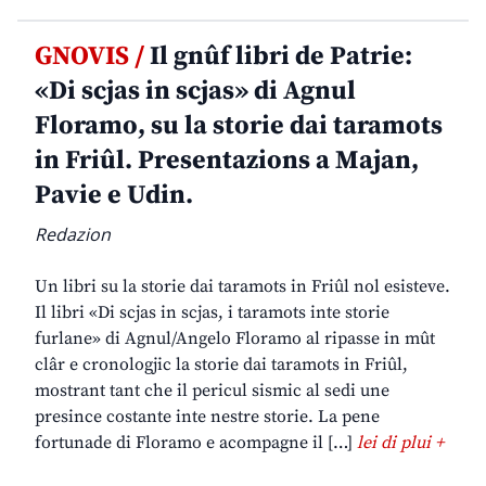
GNOVIS /
Il gnûf libri de Patrie:
«Di scjas in scjas» di Agnul
Floramo, su la storie dai taramots
in Friûl. Presentazions a Majan,
Pavie e Udin.
Redazion
Un libri su la storie dai taramots in Friûl nol esisteve.
Il libri «Di scjas in scjas, i taramots inte storie
furlane» di Agnul/Angelo Floramo al ripasse in mût
clâr e cronologjic la storie dai taramots in Friûl,
mostrant tant che il pericul sismic al sedi une
presince costante inte nestre storie. La pene
fortunade di Floramo e acompagne il […]
lei di plui +