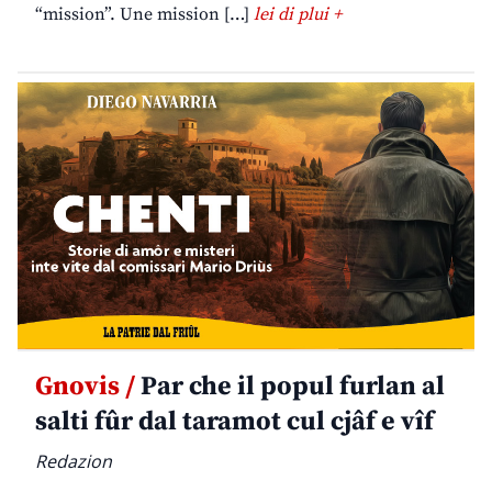
“mission”. Une mission […]
lei di plui +
Gnovis /
Par che il popul furlan al
salti fûr dal taramot cul cjâf e vîf
Redazion