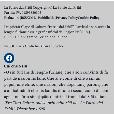
La Patrie dal Friûl Copyright © La Patrie dal Friûl
Partita IVA 01299830305
Redazion
RSS/XML
Pubblicità
Privacy Policy
Cookie Policy
Proprietât Clape di Culture “Patrie dal Friûl”. I articui a son scrits in
lenghe furlane e cu la grafie uficiâl de Regjon Friûl – V.J.
USPI – Union Stampe Periodiche Taliane
ENSOUL srl
-
Grafiche GTower Studio
Cui che o sin
«O sin furlans di lenghe furlane, che a son convints di fâ
part de nazion furlane. Che al è come dî che o sin un
popul, une etnie, une nazion, che dopo tancj parons, che
a àn balinât di chestis bandis dilunc i secui, cumò di cent
agns indaûr o sin cjapâts dentri tal tramai dal Stât talian».
(Pre Toni Beline, sul so prin editoriâl de “La Patrie dal
Friûl”, Dicembar 1978)