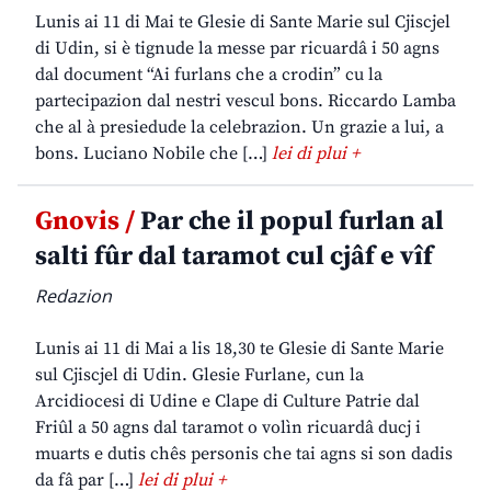
Lunis ai 11 di Mai te Glesie di Sante Marie sul Cjiscjel
di Udin, si è tignude la messe par ricuardâ i 50 agns
dal document “Ai furlans che a crodin” cu la
partecipazion dal nestri vescul bons. Riccardo Lamba
che al à presiedude la celebrazion. Un grazie a lui, a
bons. Luciano Nobile che […]
lei di plui +
Gnovis /
Par che il popul furlan al
salti fûr dal taramot cul cjâf e vîf
Redazion
Lunis ai 11 di Mai a lis 18,30 te Glesie di Sante Marie
sul Cjiscjel di Udin. Glesie Furlane, cun la
Arcidiocesi di Udine e Clape di Culture Patrie dal
Friûl a 50 agns dal taramot o volìn ricuardâ ducj i
muarts e dutis chês personis che tai agns si son dadis
da fâ par […]
lei di plui +