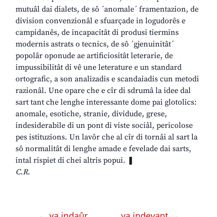
mutuâl dai dialets, de sô ´anomale´ framentazion, de
division convenzionâl e sfuarçade in logudorês e
campidanês, de incapacitât di produsi tiermins
modernis astrats o tecnics, de sô ´gjenuinitât´
popolâr oponude ae artificiositât leterarie, de
impussibilitât di vê une leterature e un standard
ortografic, a son analizadis e scandaiadis cun metodi
razionâl. Une opare che e cîr di sdrumâ la idee dal
sart tant che lenghe interessante dome pai glotolics:
anomale, esotiche, stranie, dividude, grese,
indesiderabile di un pont di viste sociâl, pericolose
pes istituzions. Un lavôr che al cîr di tornâi al sart la
sô normalitât di lenghe amade e fevelade dai sarts,
intal rispiet di chei altris popui. ❚
C.R.
← va indaûr
va indevant →