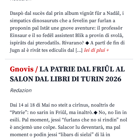
Daspò dal sucès dal prin album vignût fûr a Nadâl, i
simpatics dinosauruts che a fevelin par furlan a
proponin pal Istât une gnove aventure: il professôr
Einsaur e il so fedêl assistent Blik a provin di svolâ,
ispirâts dai pterodatils. Rivarano? ◆ A partî de fin di
Jugn al è rivât tes ediculis dal […]
lei di plui +
Gnovis /
LA PATRIE DAL FRIÛL AL
SALON DAL LIBRI DI TURIN 2026
Redazion
Dai 14 ai 18 di Mai no steit a cirînus, noaltris de
“Patrie”: no sarin in Friûl, ma inaltrò.◆ No, no lìn in
esili. Pal moment, jessi “furlans che no si rindin” nol
è ancjemò une colpe. Salacor lu deventarà, ma pal
moment o podin jessi “libars di sielzi” di lâ in