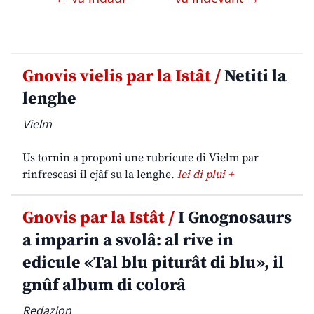
Gnovis vielis par la Istât /
Netiti la
lenghe
Vielm
Us tornin a proponi une rubricute di Vielm par
rinfrescasi il cjâf su la lenghe.
lei di plui +
Gnovis par la Istât /
I Gnognosaurs
a imparin a svolâ: al rive in
edicule «Tal blu piturât di blu», il
gnûf album di colorâ
Redazion