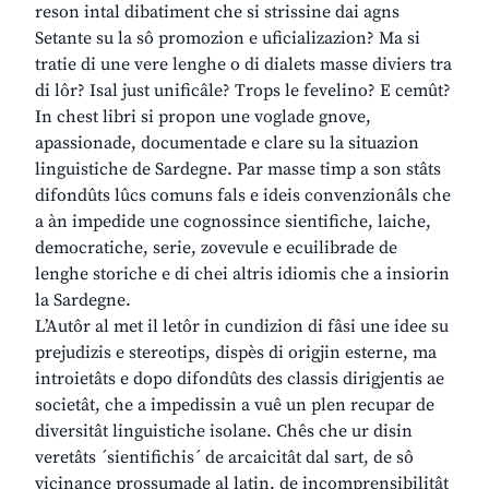
reson intal dibatiment che si strissine dai agns
Setante su la sô promozion e uficializazion? Ma si
tratie di une vere lenghe o di dialets masse diviers tra
di lôr? Isal just unificâle? Trops le fevelino? E cemût?
In chest libri si propon une voglade gnove,
apassionade, documentade e clare su la situazion
linguistiche de Sardegne. Par masse timp a son stâts
difondûts lûcs comuns fals e ideis convenzionâls che
a àn impedide une cognossince sientifiche, laiche,
democratiche, serie, zovevule e ecuilibrade de
lenghe storiche e di chei altris idiomis che a insiorin
la Sardegne.
L’Autôr al met il letôr in cundizion di fâsi une idee su
prejudizis e stereotips, dispès di origjin esterne, ma
introietâts e dopo difondûts des classis dirigjentis ae
societât, che a impedissin a vuê un plen recupar de
diversitât linguistiche isolane. Chês che ur disin
veretâts ´sientifichis´ de arcaicitât dal sart, de sô
vicinance prossumade al latin, de incomprensibilitât