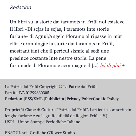
Redazion
Un libri su la storie dai taramots in Friûl nol esisteve.
Il libri «Di scjas in scjas, i taramots inte storie
furlane» di Agnul/Angelo Floramo al ripasse in mût
clâr e cronologjic la storie dai taramots in Friûl,
mostrant tant che il pericul sismic al sedi une
presince costante inte nestre storie. La pene
fortunade di Floramo e acompagne il […]
lei di plui +
La Patrie dal Friûl Copyright © La Patrie dal Friûl
Partita IVA 01299830305
Redazion
RSS/XML
Pubblicità
Privacy Policy
Cookie Policy
Proprietât Clape di Culture “Patrie dal Friûl”. I articui a son scrits in
lenghe furlane e cu la grafie uficiâl de Regjon Friûl – V.J.
USPI – Union Stampe Periodiche Taliane
ENSOUL srl
-
Grafiche GTower Studio