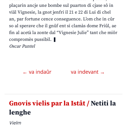
plaçarin ancje une bombe sul puarton di cjase sô in
viâl Vignesie, la gnot jenfri il 21 e 22 di Lui di chel
an, par fortune cence conseguence. L’om che in cûr
so al sperave che il gnûf ent si clamàs dome Friûl, ae
fin al acetà la zonte dal “Vignesie Julie” tant che miôr
compromès pussibil. ❚
Oscar Puntel
← va indaûr
va indevant →
Gnovis vielis par la Istât /
Netiti la
lenghe
Vielm