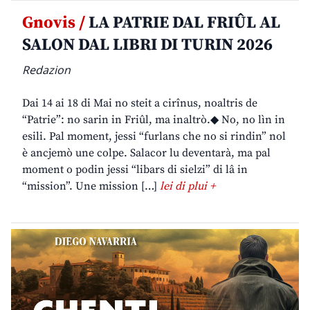
Gnovis /
LA PATRIE DAL FRIÛL AL
SALON DAL LIBRI DI TURIN 2026
Redazion
Dai 14 ai 18 di Mai no steit a cirînus, noaltris de
“Patrie”: no sarin in Friûl, ma inaltrò.◆ No, no lìn in
esili. Pal moment, jessi “furlans che no si rindin” nol
è ancjemò une colpe. Salacor lu deventarà, ma pal
moment o podin jessi “libars di sielzi” di lâ in
“mission”. Une mission […]
lei di plui +