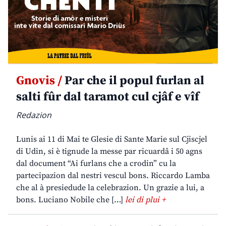
Gnovis /
Par che il popul furlan al
salti fûr dal taramot cul cjâf e vîf
Redazion
Lunis ai 11 di Mai te Glesie di Sante Marie sul Cjiscjel
di Udin, si è tignude la messe par ricuardâ i 50 agns
dal document “Ai furlans che a crodin” cu la
partecipazion dal nestri vescul bons. Riccardo Lamba
che al à presiedude la celebrazion. Un grazie a lui, a
bons. Luciano Nobile che […]
lei di plui +