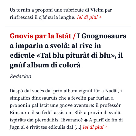
Us tornin a proponi une rubricute di Vielm par
rinfrescasi il cjâf su la lenghe.
lei di plui +
Gnovis par la Istât /
I Gnognosaurs
a imparin a svolâ: al rive in
edicule «Tal blu piturât di blu», il
gnûf album di colorâ
Redazion
Daspò dal sucès dal prin album vignût fûr a Nadâl, i
simpatics dinosauruts che a fevelin par furlan a
proponin pal Istât une gnove aventure: il professôr
Einsaur e il so fedêl assistent Blik a provin di svolâ,
ispirâts dai pterodatils. Rivarano? ◆ A partî de fin di
Jugn al è rivât tes ediculis dal […]
lei di plui +