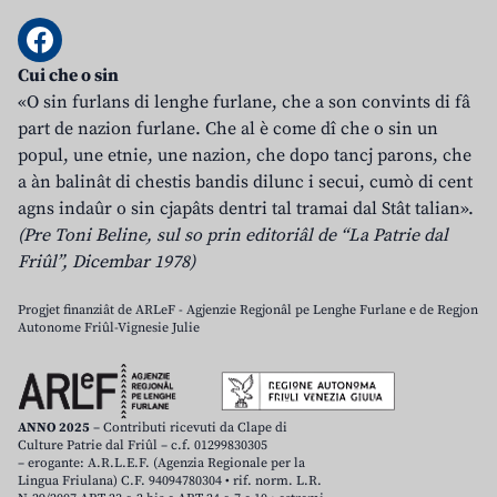
Cui che o sin
«O sin furlans di lenghe furlane, che a son convints di fâ
part de nazion furlane. Che al è come dî che o sin un
popul, une etnie, une nazion, che dopo tancj parons, che
a àn balinât di chestis bandis dilunc i secui, cumò di cent
agns indaûr o sin cjapâts dentri tal tramai dal Stât talian».
(Pre Toni Beline, sul so prin editoriâl de “La Patrie dal
Friûl”, Dicembar 1978)
Progjet finanziât de ARLeF - Agjenzie Regjonâl pe Lenghe Furlane e de Regjon
Autonome Friûl-Vignesie Julie
ANNO 2025
– Contributi ricevuti da Clape di
Culture Patrie dal Friûl – c.f. 01299830305
– erogante: A.R.L.E.F. (Agenzia Regionale per la
Lingua Friulana) C.F. 94094780304 • rif. norm. L.R.