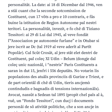
personalitât. La date: ai 18 di Dicembar dal 1946, ven
a stâi cuant che la seconde sotcomission de
Costituent, cun 17 vôts a pro e 10 contraris, e fâs
buine la istituzion de Regjon Autonome pal nestri
teritori. La personalitât, invezit, e fo chê di Tiziano
Tessitori: ai 29 di Lui dal 1945, al veve fondât
l’“Associazion pe autonomie furlane” e in Otubar si
jere iscrit ae Dc (tal 1919 al veve aderît al Partît
Popolâr). Cul Scût Crosât, al jere stât elet dentri de
Costituent, pal coleç XI Udin – Belum (dongje dal
coleç unic nazionâl, i “nestris” Paris Costituents a
saran in dut 15, jenfri i 556 deputâts. No votarin lis
popolazions des atuâls provinciis di Gurize e Triest, e
de part orientâl di chê di Udin, tieris ancjemò
contindudis e bagnadis di tensions internazionâls).
Avocat, nassût a Sedean tal 1895 (propit chel paîs al à,
vuê, un “Fondo Tessitori”, cun ducj i documents
personâi de sô ativitât politiche, che a son ancje in