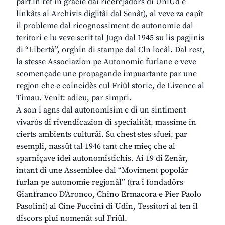
part in rêt in gracie dai ricercjadôrs di UniUd e
linkâts ai Archivis digjitâi dal Senât), al veve za capît
il probleme dal ricognossiment de autonomie dal
teritori e lu veve scrit tal Jugn dal 1945 su lis pagjinis
di “Libertà”, orghin di stampe dal Cln locâl. Dal rest,
la stesse Associazion pe Autonomie furlane e veve
scomençade une propagande impuartante par une
regjon che e coincidès cul Friûl storic, de Livence al
Timau. Venit: adieu, par simpri.
A son i agns dal autonomisim e di un sintiment
vivarôs di rivendicazion di specialitât, massime in
cierts ambients culturâi. Su chest stes sfuei, par
esempli, nassût tal 1946 tant che mieç che al
sparniçave idei autonomistichis. Ai 19 di Zenâr,
intant di une Assemblee dal “Moviment popolâr
furlan pe autonomie regjonâl” (tra i fondadôrs
Gianfranco D’Aronco, Chino Ermacora e Pier Paolo
Pasolini) al Cine Puccini di Udin, Tessitori al ten il
discors plui nomenât sul Friûl.