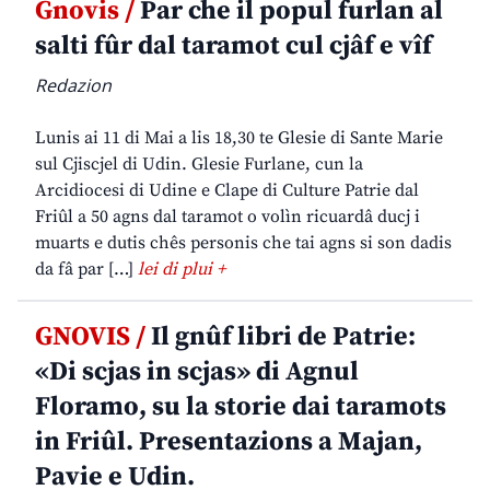
Gnovis /
Par che il popul furlan al
salti fûr dal taramot cul cjâf e vîf
Redazion
Lunis ai 11 di Mai a lis 18,30 te Glesie di Sante Marie
sul Cjiscjel di Udin. Glesie Furlane, cun la
Arcidiocesi di Udine e Clape di Culture Patrie dal
Friûl a 50 agns dal taramot o volìn ricuardâ ducj i
muarts e dutis chês personis che tai agns si son dadis
da fâ par […]
lei di plui +
GNOVIS /
Il gnûf libri de Patrie:
«Di scjas in scjas» di Agnul
Floramo, su la storie dai taramots
in Friûl. Presentazions a Majan,
Pavie e Udin.