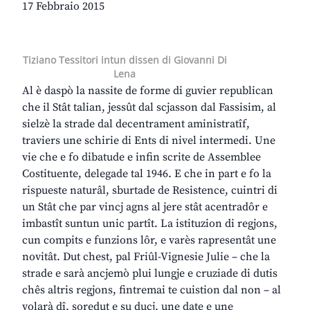
17 Febbraio 2015
Tiziano Tessitori intun dissen di Giovanni Di
Lena
Al è daspò la nassite de forme di guvier republican
che il Stât talian, jessût dal scjasson dal Fassisim, al
sielzè la strade dal decentrament aministratîf,
traviers une schirie di Ents di nivel intermedi. Une
vie che e fo dibatude e infin scrite de Assemblee
Costituente, delegade tal 1946. E che in part e fo la
rispueste naturâl, sburtade de Resistence, cuintri di
un Stât che par vincj agns al jere stât acentradôr e
imbastît suntun unic partît. La istituzion di regjons,
cun compits e funzions lôr, e varès rapresentât une
novitât. Dut chest, pal Friûl-Vignesie Julie – che la
strade e sarà ancjemò plui lungje e cruziade di dutis
chês altris regjons, fintremai te cuistion dal non – al
volarà dî, soredut e su ducj, une date e une