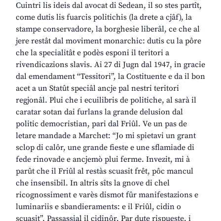
Cuintri lis ideis dal avocat di Sedean, il so stes partît,
come dutis lis fuarcis politichis (la drete a cjâf), la
stampe conservadore, la borghesie liberâl, ce che al
jere restât dal moviment monarchic: dutis cu la pôre
che la specialitât e podès esponi il teritori a
rivendicazions slavis. Ai 27 di Jugn dal 1947, in gracie
dal emendament “Tessitori”, la Costituente e da il bon
acet a un Statût speciâl ancje pal nestri teritori
regjonâl. Plui che i ecuilibris de politiche, al sarà il
caratar sotan dai furlans la grande delusion dal
politic democristian, pari dal Friûl. Ve un pas de
letare mandade a Marchet: “Jo mi spietavi un grant
sclop di calôr, une grande fieste e une sflamiade di
fede rinovade e ancjemò plui ferme. Invezit, mi à
parût che il Friûl al restàs scuasit frêt, pôc mancul
che insensibil. In altris sîts la gnove di chel
ricognossiment e varès dismot fûr manifestazions e
luminariis e sbandieraments: e il Friûl, cidin o
scuasit”. Passassial il cidinôr. Par dute rispueste, i