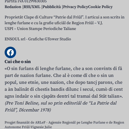
Partita IVA 01299830305
Redazion
RSS/XML
Pubblicità
Privacy Policy
Cookie Policy
Proprietât Clape di Culture “Patrie dal Friûl”. I articui a son scrits in
lenghe furlane e cu la grafie uficiâl de Regjon Friûl – V.J.
USPI – Union Stampe Periodiche Taliane
ENSOUL srl
-
Grafiche GTower Studio
Cui che o sin
«O sin furlans di lenghe furlane, che a son convints di fâ
part de nazion furlane. Che al è come dî che o sin un
popul, une etnie, une nazion, che dopo tancj parons, che
a àn balinât di chestis bandis dilunc i secui, cumò di cent
agns indaûr o sin cjapâts dentri tal tramai dal Stât talian».
(Pre Toni Beline, sul so prin editoriâl de “La Patrie dal
Friûl”, Dicembar 1978)
Progjet finanziât de ARLeF - Agjenzie Regjonâl pe Lenghe Furlane e de Regjon
Autonome Friûl-Vignesie Julie