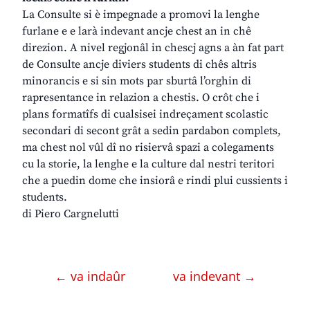
La Consulte si è impegnade a promovi la lenghe
furlane e e larà indevant ancje chest an in chê
direzion. A nivel regjonâl in chescj agns a àn fat part
de Consulte ancje diviers students di chês altris
minorancis e si sin mots par sburtâ l’orghin di
rapresentance in relazion a chestis. O crôt che i
plans formatîfs di cualsisei indreçament scolastic
secondari di secont grât a sedin pardabon complets,
ma chest nol vûl dî no risiervâ spazi a colegaments
cu la storie, la lenghe e la culture dal nestri teritori
che a puedin dome che insiorâ e rindi plui cussients i
students.
di Piero Cargnelutti
← va indaûr
va indevant →