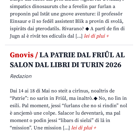
simpatics dinosauruts che a fevelin par furlan a
proponin pal Istât une gnove aventure: il professôr
Einsaur e il so fedêl assistent Blik a provin di svolâ,
ispirâts dai pterodatils. Rivarano? ◆ A partî de fin di
Jugn al è rivât tes ediculis dal […]
lei di plui +
Gnovis /
LA PATRIE DAL FRIÛL AL
SALON DAL LIBRI DI TURIN 2026
Redazion
Dai 14 ai 18 di Mai no steit a cirînus, noaltris de
“Patrie”: no sarin in Friûl, ma inaltrò.◆ No, no lìn in
esili. Pal moment, jessi “furlans che no si rindin” nol
è ancjemò une colpe. Salacor lu deventarà, ma pal
moment o podin jessi “libars di sielzi” di lâ in
“mission”. Une mission […]
lei di plui +