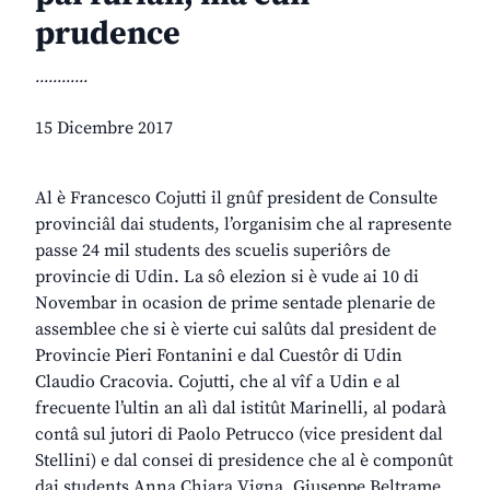
prudence
............
15 Dicembre 2017
Al è Francesco Cojutti il gnûf president de Consulte
provinciâl dai students, l’organisim che al rapresente
passe 24 mil students des scuelis superiôrs de
provincie di Udin. La sô elezion si è vude ai 10 di
Novembar in ocasion de prime sentade plenarie de
assemblee che si è vierte cui salûts dal president de
Provincie Pieri Fontanini e dal Cuestôr di Udin
Claudio Cracovia. Cojutti, che al vîf a Udin e al
frecuente l’ultin an alì dal istitût Marinelli, al podarà
contâ sul jutori di Paolo Petrucco (vice president dal
Stellini) e dal consei di presidence che al è componût
dai students Anna Chiara Vigna, Giuseppe Beltrame,