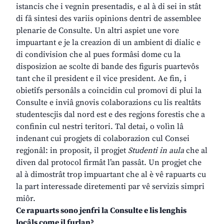
istancis che i vegnin presentadis, e al à di sei in stât
di fâ sintesi des variis opinions dentri de assemblee
plenarie de Consulte. Un altri aspiet une vore
impuartant e je la creazion di un ambient di dialic e
di condivision che al pues formâsi dome cu la
disposizion ae scolte di bande des figuris puartevôs
tant che il president e il vice president. Ae fin, i
obietîfs personâls a coincidin cul promovi di plui la
Consulte e inviâ gnovis colaborazions cu lis realtâts
studentescjis dal nord est e des regjons forestis che a
confinin cul nestri teritori. Tal detai, o volìn lâ
indenant cui progjets di colaborazion cul Consei
regjonâl: in proposit, il progjet
Studenti in aula
che al
diven dal protocol firmât l’an passât. Un progjet che
al à dimostrât trop impuartant che al è vê rapuarts cu
la part interessade diretementi par vê servizis simpri
miôr.
Ce rapuarts sono jenfri la Consulte e lis lenghis
locâls come il furlan?