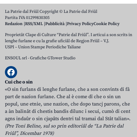
La Patrie dal Friûl Copyright © La Patrie dal Friûl
Partita IVA 01299830305
Redazion
RSS/XML
Pubblicità
Privacy Policy
Cookie Policy
Proprietât Clape di Culture “Patrie dal Friûl”. I articui a son scrits in
lenghe furlane e cu la grafie uficiâl de Regjon Friûl – V.J.
USPI – Union Stampe Periodiche Taliane
ENSOUL srl
-
Grafiche GTower Studio
Cui che o sin
«O sin furlans di lenghe furlane, che a son convints di fâ
part de nazion furlane. Che al è come dî che o sin un
popul, une etnie, une nazion, che dopo tancj parons, che
a àn balinât di chestis bandis dilunc i secui, cumò di cent
agns indaûr o sin cjapâts dentri tal tramai dal Stât talian».
(Pre Toni Beline, sul so prin editoriâl de “La Patrie dal
Friûl”, Dicembar 1978)