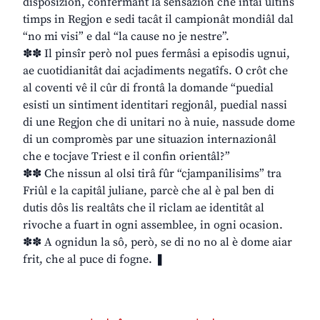
disposizion, confermant la sensazion che intai ultins
timps in Regjon e sedi tacât il campionât mondiâl dal
“no mi visi” e dal “la cause no je nestre”.
✽✽ Il pinsîr però nol pues fermâsi a episodis ugnui,
ae cuotidianitât dai acjadiments negatîfs. O crôt che
al coventi vê il cûr di frontâ la domande “puedial
esisti un sintiment identitari regjonâl, puedial nassi
di une Regjon che di unitari no à nuie, nassude dome
di un compromès par une situazion internazionâl
che e tocjave Triest e il confin orientâl?”
✽✽ Che nissun al olsi tirâ fûr “cjampanilisims” tra
Friûl e la capitâl juliane, parcè che al è pal ben di
dutis dôs lis realtâts che il riclam ae identitât al
rivoche a fuart in ogni assemblee, in ogni ocasion.
✽✽ A ognidun la sô, però, se di no no al è dome aiar
frit, che al puce di fogne. ❚