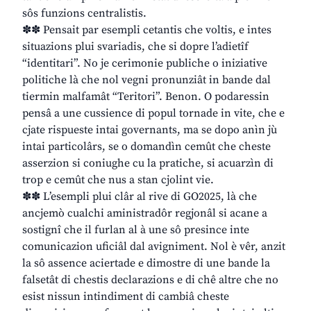
sôs funzions centralistis.
✽✽ Pensait par esempli cetantis che voltis, e intes
situazions plui svariadis, che si dopre l’adietîf
“identitari”. No je cerimonie publiche o iniziative
politiche là che nol vegni pronunziât in bande dal
tiermin malfamât “Teritori”. Benon. O podaressin
pensâ a une cussience di popul tornade in vite, che e
cjate rispueste intai governants, ma se dopo anìn jù
intai particolârs, se o domandìn cemût che cheste
asserzion si coniughe cu la pratiche, si acuarzìn di
trop e cemût che nus a stan cjolint vie.
✽✽ L’esempli plui clâr al rive di GO2025, là che
ancjemò cualchi aministradôr regjonâl si acane a
sostignî che il furlan al à une sô presince inte
comunicazion uficiâl dal avigniment. Nol è vêr, anzit
la sô assence aciertade e dimostre di une bande la
falsetât di chestis declarazions e di chê altre che no
esist nissun intindiment di cambiâ cheste