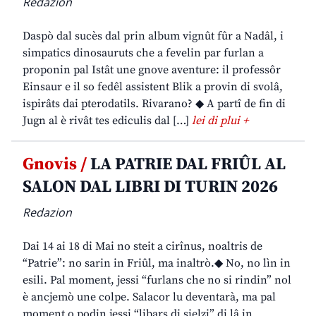
Redazion
Daspò dal sucès dal prin album vignût fûr a Nadâl, i
simpatics dinosauruts che a fevelin par furlan a
proponin pal Istât une gnove aventure: il professôr
Einsaur e il so fedêl assistent Blik a provin di svolâ,
ispirâts dai pterodatils. Rivarano? ◆ A partî de fin di
Jugn al è rivât tes ediculis dal […]
lei di plui +
Gnovis /
LA PATRIE DAL FRIÛL AL
SALON DAL LIBRI DI TURIN 2026
Redazion
Dai 14 ai 18 di Mai no steit a cirînus, noaltris de
“Patrie”: no sarin in Friûl, ma inaltrò.◆ No, no lìn in
esili. Pal moment, jessi “furlans che no si rindin” nol
è ancjemò une colpe. Salacor lu deventarà, ma pal
moment o podin jessi “libars di sielzi” di lâ in