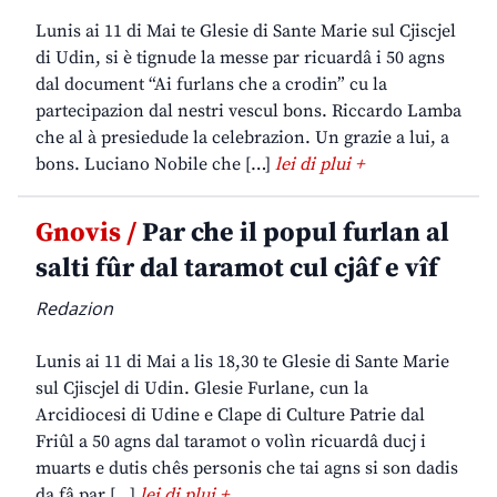
Lunis ai 11 di Mai te Glesie di Sante Marie sul Cjiscjel
di Udin, si è tignude la messe par ricuardâ i 50 agns
dal document “Ai furlans che a crodin” cu la
partecipazion dal nestri vescul bons. Riccardo Lamba
che al à presiedude la celebrazion. Un grazie a lui, a
bons. Luciano Nobile che […]
lei di plui +
Gnovis /
Par che il popul furlan al
salti fûr dal taramot cul cjâf e vîf
Redazion
Lunis ai 11 di Mai a lis 18,30 te Glesie di Sante Marie
sul Cjiscjel di Udin. Glesie Furlane, cun la
Arcidiocesi di Udine e Clape di Culture Patrie dal
Friûl a 50 agns dal taramot o volìn ricuardâ ducj i
muarts e dutis chês personis che tai agns si son dadis
da fâ par […]
lei di plui +