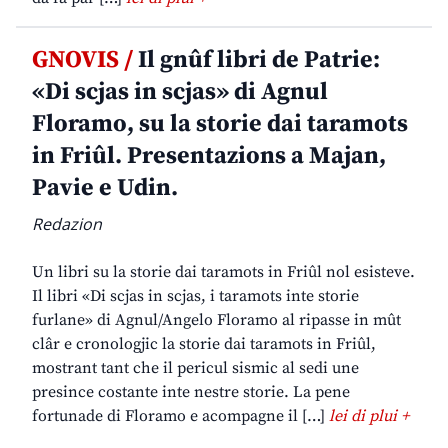
GNOVIS /
Il gnûf libri de Patrie:
«Di scjas in scjas» di Agnul
Floramo, su la storie dai taramots
in Friûl. Presentazions a Majan,
Pavie e Udin.
Redazion
Un libri su la storie dai taramots in Friûl nol esisteve.
Il libri «Di scjas in scjas, i taramots inte storie
furlane» di Agnul/Angelo Floramo al ripasse in mût
clâr e cronologjic la storie dai taramots in Friûl,
mostrant tant che il pericul sismic al sedi une
presince costante inte nestre storie. La pene
fortunade di Floramo e acompagne il […]
lei di plui +