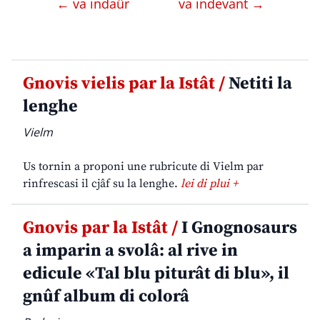
← va indaûr
va indevant →
Gnovis vielis par la Istât /
Netiti la
lenghe
Vielm
Us tornin a proponi une rubricute di Vielm par
rinfrescasi il cjâf su la lenghe.
lei di plui +
Gnovis par la Istât /
I Gnognosaurs
a imparin a svolâ: al rive in
edicule «Tal blu piturât di blu», il
gnûf album di colorâ