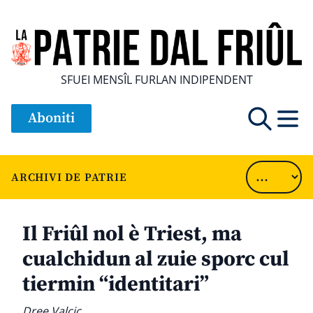
SFUEI MENSÎL FURLAN INDIPENDENT
Aboniti
ARCHIVI DE PATRIE
Il Friûl nol è Triest, ma
cualchidun al zuie sporc cul
tiermin “identitari”
Dree Valcic