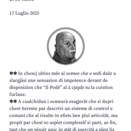
17 Luglio 2025
✽✽ In chescj ultins mês al somee che e sedi daûr a
slargjâsi une sensazion di impotence devant de
disposizion che “Il Podê” al à cjapât su la cuistion
furlane.
✽✽ A cualchidun i somearà esagjerât che si dopri
chest tiermin par descrivi un sisteme di control e
comant che al risulte in efiets ben plui articolât, ma
propit par chest so aspiet complessîf si pant, ae fin,
tant che un pinsîr unic in stât di esercitâ a plen lis