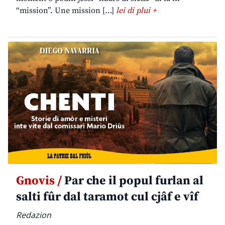
“mission”. Une mission […]
lei di plui +
Gnovis /
Par che il popul furlan al
salti fûr dal taramot cul cjâf e vîf
Redazion