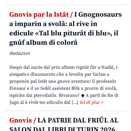
Gnovis par la Istât /
I Gnognosaurs
a imparin a svolâ: al rive in
edicule «Tal blu piturât di blu», il
gnûf album di colorâ
Redazion
Daspò dal sucès dal prin album vignût fûr a Nadâl, i
simpatics dinosauruts che a fevelin par furlan a
proponin pal Istât une gnove aventure: il professôr
Einsaur e il so fedêl assistent Blik a provin di svolâ,
ispirâts dai pterodatils. Rivarano? ◆ A partî de fin di
Jugn al è rivât tes ediculis dal […]
lei di plui +
Gnovis /
LA PATRIE DAL FRIÛL AL
SALON DAL LIBRI DI TURIN 2026