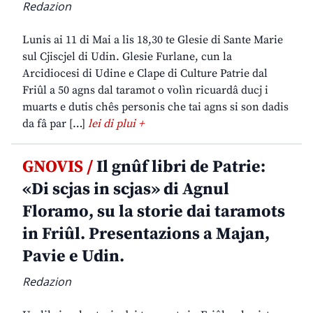
Redazion
Lunis ai 11 di Mai a lis 18,30 te Glesie di Sante Marie
sul Cjiscjel di Udin. Glesie Furlane, cun la
Arcidiocesi di Udine e Clape di Culture Patrie dal
Friûl a 50 agns dal taramot o volìn ricuardâ ducj i
muarts e dutis chês personis che tai agns si son dadis
da fâ par […]
lei di plui +
GNOVIS /
Il gnûf libri de Patrie:
«Di scjas in scjas» di Agnul
Floramo, su la storie dai taramots
in Friûl. Presentazions a Majan,
Pavie e Udin.
Redazion