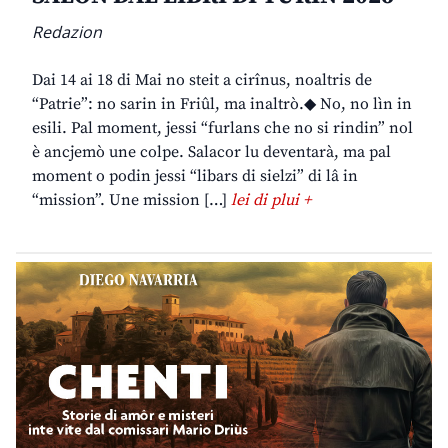
Redazion
Dai 14 ai 18 di Mai no steit a cirînus, noaltris de
“Patrie”: no sarin in Friûl, ma inaltrò.◆ No, no lìn in
esili. Pal moment, jessi “furlans che no si rindin” nol
è ancjemò une colpe. Salacor lu deventarà, ma pal
moment o podin jessi “libars di sielzi” di lâ in
“mission”. Une mission […]
lei di plui +