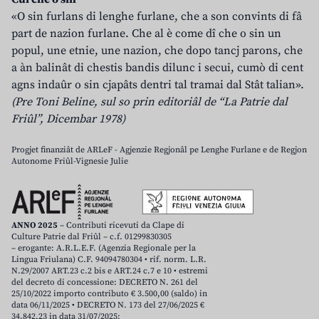
«O sin furlans di lenghe furlane, che a son convints di fâ
part de nazion furlane. Che al è come dî che o sin un
popul, une etnie, une nazion, che dopo tancj parons, che
a àn balinât di chestis bandis dilunc i secui, cumò di cent
agns indaûr o sin cjapâts dentri tal tramai dal Stât talian».
(Pre Toni Beline, sul so prin editoriâl de “La Patrie dal
Friûl”, Dicembar 1978)
Progjet finanziât de ARLeF - Agjenzie Regjonâl pe Lenghe Furlane e de Regjon
Autonome Friûl-Vignesie Julie
ANNO 2025
– Contributi ricevuti da Clape di
Culture Patrie dal Friûl – c.f. 01299830305
– erogante: A.R.L.E.F. (Agenzia Regionale per la
Lingua Friulana) C.F. 94094780304 • rif. norm. L.R.
N.29/2007 ART.23 c.2 bis e ART.24 c.7 e 10 • estremi
del decreto di concessione: DECRETO N. 261 del
25/10/2022 importo contributo € 3.500,00 (saldo) in
data 06/11/2025 • DECRETO N. 173 del 27/06/2025 €
34.842,23 in data 31/07/2025;