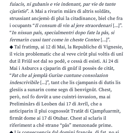
fuiacis, ni gubanis e vie indenant, par vie de tante
cjaristie
”. A Mai a rivarin miârs di altris soldâts,
strussiant ancjemò di plui la citadinance, biel che fra
i ocupants “
Il consum di vin al jere straordenari
[…]”.
“
In nissun paîs, specialmentri dopo fate la pâs, si
fermarin cussì tant come in cheste Contee
[…]”.
◆ Tal fratimp, ai 12 di Mai, la Republiche di Vignesie,
il vicin problematic che al veve cirût plui voltis di unî
dut il Friûl sot dal so podê, e cessà di esisti. Ai 24 di
Mai i Asburcs a cjaparin di gnûf il possès de citât,
“
Fat che al jemplà Gurize cuntune consolazion
indescrivibile
[…]”, tant che lis cjampanis di dutis lis
glesiis a sunarin come segn di benvignût. Chest,
però, nol fo dovût a une cuintri-invasion, ma ai
Preliminârs di Leoben dai 17 di Avrîl, che a
anticiparin il plui cognossût Tratât di Cjampfuarmit,
firmât dome ai 17 di Otubar. Chest al sclarìs il
riferiment a chê strane “pâs” menzonade prime.
◆ Lis consecuencis dal domini francês, di fat, no si