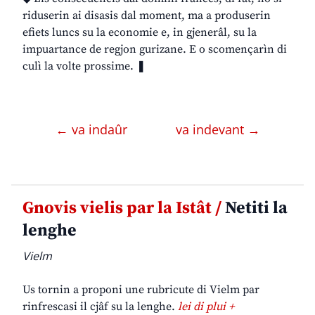
riduserin ai disasis dal moment, ma a produserin
efiets luncs su la economie e, in gjenerâl, su la
impuartance de regjon gurizane. E o scomençarìn di
culì la volte prossime. ❚
← va indaûr
va indevant →
Gnovis vielis par la Istât /
Netiti la
lenghe
Vielm
Us tornin a proponi une rubricute di Vielm par
rinfrescasi il cjâf su la lenghe.
lei di plui +