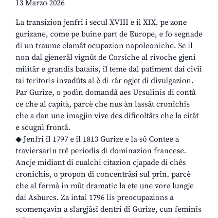
13 Marzo 2026
La transizion jenfri i secul XVIII e il XIX, pe zone
gurizane, come pe buine part de Europe, e fo segnade
di un traume clamât ocupazion napoleoniche. Se il
non dal gjenerâl vignût de Corsiche al rivoche gjeni
militâr e grandis bataiis, il teme dal patiment dai civîi
tai teritoris invadûts al è di râr ogjet di divulgazion.
Par Gurize, o podìn domandâ aes Ursulinis di contâ
ce che al capità, parcè che nus àn lassât cronichis
che a dan une imagjin vive des dificoltâts che la citât
e scugnì frontâ.
◆ Jenfri il 1797 e il 1813 Gurize e la sô Contee a
traviersarin trê periodis di dominazion francese.
Ancje midiant di cualchi citazion cjapade di chês
cronichis, o propon di concentrâsi sul prin, parcè
che al fermà in mût dramatic la ete une vore lungje
dai Asburcs. Za intal 1796 lis preocupazions a
scomençavin a slargjâsi dentri di Gurize, cun feminis