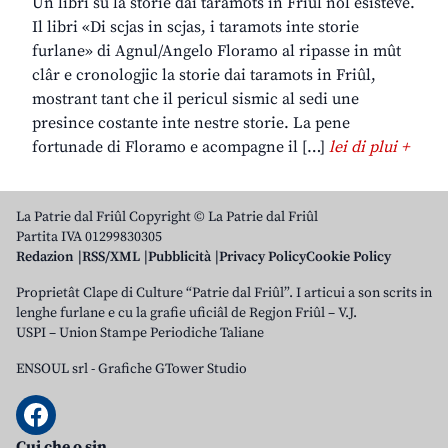
Un libri su la storie dai taramots in Friûl nol esisteve.
Il libri «Di scjas in scjas, i taramots inte storie
furlane» di Agnul/Angelo Floramo al ripasse in mût
clâr e cronologjic la storie dai taramots in Friûl,
mostrant tant che il pericul sismic al sedi une
presince costante inte nestre storie. La pene
fortunade di Floramo e acompagne il […]
lei di plui +
La Patrie dal Friûl Copyright © La Patrie dal Friûl
Partita IVA 01299830305
Redazion
RSS/XML
Pubblicità
Privacy Policy
Cookie Policy
Proprietât Clape di Culture “Patrie dal Friûl”. I articui a son scrits in
lenghe furlane e cu la grafie uficiâl de Regjon Friûl – V.J.
USPI – Union Stampe Periodiche Taliane
ENSOUL srl
-
Grafiche GTower Studio
Cui che o sin