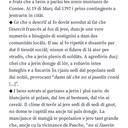
e fruts che a lavin a parâsi tes zonis montanis de
Contee. Ai 19 di Març dal 1797 i prins contingjents a
jentrarin in citât.
◆ Ce che o descrîf al fo dovût soredut al fat che
l’esercit francês al fos di jeve, duncje une vore
numerôs e bisugnôs di sostignîsi a dam des
comunitâts locâls. Il sac al fo ripetût e disastrôs par
dut il tiessût sociâl; nissun si fidave di lâ ator pes
stradis, che a jerin plenis di soldâts. A agredivin ducj
chei che a jerin dongje di lôr, a robavin intes
buteghis e a fiscavin lis cjasis sedi dai popolans sedi
dai nobii, provocant “
dams tâi che no si puedin contâ
[…]”.
◆ I bens sotrats ai gurizans a jerin i plui varis: de
blancjarie al polam, dal len al besteam, dal vin ai
cereâi. Il clime di terôr al jere sedi di dì sedi di gnot,
no dome te capitâl ma ancje tai paîs dongje. La
mancjance di mangjâ te popolazion e jere tant grande
che, ancje cu la vicinance de Pasche, “
no si faserin