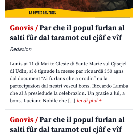
Gnovis /
Par che il popul furlan al
salti fûr dal taramot cul cjâf e vîf
Redazion
Lunis ai 11 di Mai te Glesie di Sante Marie sul Cjiscjel
di Udin, si è tignude la messe par ricuardâ i 50 agns
dal document “Ai furlans che a crodin” cu la
partecipazion dal nestri vescul bons. Riccardo Lamba
che al à presiedude la celebrazion. Un grazie a lui, a
bons. Luciano Nobile che […]
lei di plui +
Gnovis /
Par che il popul furlan al
salti fûr dal taramot cul cjâf e vîf