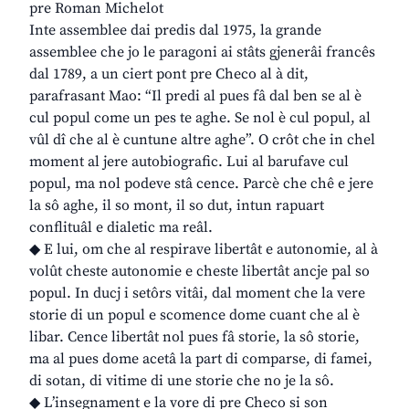
pre Roman Michelot
Inte assemblee dai predis dal 1975, la grande
assemblee che jo le paragoni ai stâts gjenerâi francês
dal 1789, a un ciert pont pre Checo al à dit,
parafrasant Mao: “Il predi al pues fâ dal ben se al è
cul popul come un pes te aghe. Se nol è cul popul, al
vûl dî che al è cuntune altre aghe”. O crôt che in chel
moment al jere autobiografic. Lui al barufave cul
popul, ma nol podeve stâ cence. Parcè che chê e jere
la sô aghe, il so mont, il so dut, intun rapuart
conflituâl e dialetic ma reâl.
◆ E lui, om che al respirave libertât e autonomie, al à
volût cheste autonomie e cheste libertât ancje pal so
popul. In ducj i setôrs vitâi, dal moment che la vere
storie di un popul e scomence dome cuant che al è
libar. Cence libertât nol pues fâ storie, la sô storie,
ma al pues dome acetâ la part di comparse, di famei,
di sotan, di vitime di une storie che no je la sô.
◆ L’insegnament e la vore di pre Checo si son