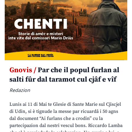
Gnovis /
Par che il popul furlan al
salti fûr dal taramot cul cjâf e vîf
Redazion
Lunis ai 11 di Mai te Glesie di Sante Marie sul Cjiscjel
di Udin, si è tignude la messe par ricuardâ i 50 agns
dal document “Ai furlans che a crodin” cu la
partecipazion dal nestri vescul bons. Riccardo Lamba