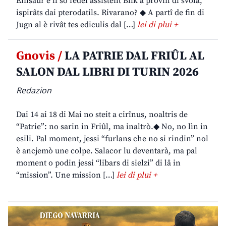
Einsaur e il so fedêl assistent Blik a provin di svolâ,
ispirâts dai pterodatils. Rivarano? ◆ A partî de fin di
Jugn al è rivât tes ediculis dal […]
lei di plui +
Gnovis /
LA PATRIE DAL FRIÛL AL
SALON DAL LIBRI DI TURIN 2026
Redazion
Dai 14 ai 18 di Mai no steit a cirînus, noaltris de
“Patrie”: no sarin in Friûl, ma inaltrò.◆ No, no lìn in
esili. Pal moment, jessi “furlans che no si rindin” nol
è ancjemò une colpe. Salacor lu deventarà, ma pal
moment o podin jessi “libars di sielzi” di lâ in
“mission”. Une mission […]
lei di plui +