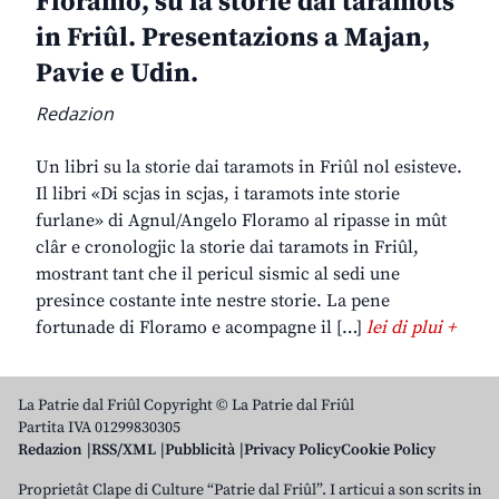
Floramo, su la storie dai taramots
in Friûl. Presentazions a Majan,
Pavie e Udin.
Redazion
Un libri su la storie dai taramots in Friûl nol esisteve.
Il libri «Di scjas in scjas, i taramots inte storie
furlane» di Agnul/Angelo Floramo al ripasse in mût
clâr e cronologjic la storie dai taramots in Friûl,
mostrant tant che il pericul sismic al sedi une
presince costante inte nestre storie. La pene
fortunade di Floramo e acompagne il […]
lei di plui +
La Patrie dal Friûl Copyright © La Patrie dal Friûl
Partita IVA 01299830305
Redazion
RSS/XML
Pubblicità
Privacy Policy
Cookie Policy
Proprietât Clape di Culture “Patrie dal Friûl”. I articui a son scrits in