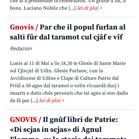
che al à presiedude la celebrazion. Un grazie a lui, a
bons. Luciano Nobile che […]
lei di plui +
Gnovis /
Par che il popul furlan al
salti fûr dal taramot cul cjâf e vîf
Redazion
Lunis ai 11 di Mai a lis 18,30 te Glesie di Sante Marie
sul Cjiscjel di Udin. Glesie Furlane, cun la
Arcidiocesi di Udine e Clape di Culture Patrie dal
Friûl a 50 agns dal taramot o volìn ricuardâ ducj i
muarts e dutis chês personis che tai agns si son dadis
da fâ par […]
lei di plui +
GNOVIS /
Il gnûf libri de Patrie:
«Di scjas in scjas» di Agnul