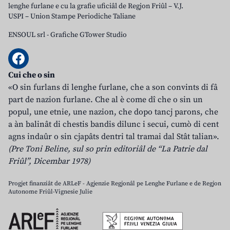
lenghe furlane e cu la grafie uficiâl de Regjon Friûl – V.J.
USPI – Union Stampe Periodiche Taliane
ENSOUL srl
-
Grafiche GTower Studio
Cui che o sin
«O sin furlans di lenghe furlane, che a son convints di fâ
part de nazion furlane. Che al è come dî che o sin un
popul, une etnie, une nazion, che dopo tancj parons, che
a àn balinât di chestis bandis dilunc i secui, cumò di cent
agns indaûr o sin cjapâts dentri tal tramai dal Stât talian».
(Pre Toni Beline, sul so prin editoriâl de “La Patrie dal
Friûl”, Dicembar 1978)
Progjet finanziât de ARLeF - Agjenzie Regjonâl pe Lenghe Furlane e de Regjon
Autonome Friûl-Vignesie Julie