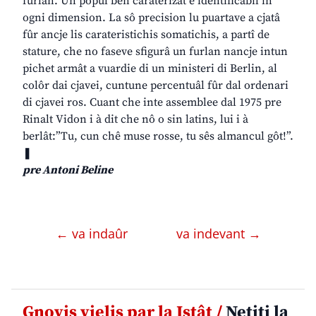
furlan. Un popul ben caraterizât e identificabil in
ogni dimension. La sô precision lu puartave a cjatâ
fûr ancje lis carateristichis somatichis, a partî de
stature, che no faseve sfigurâ un furlan nancje intun
pichet armât a vuardie di un ministeri di Berlin, al
colôr dai cjavei, cuntune percentuâl fûr dal ordenari
di cjavei ros. Cuant che inte assemblee dal 1975 pre
Rinalt Vidon i à dit che nô o sin latins, lui i à
berlât:”Tu, cun chê muse rosse, tu sês almancul gôt!”.
❚
pre Antoni Beline
← va indaûr
va indevant →
Gnovis vielis par la Istât /
Netiti la