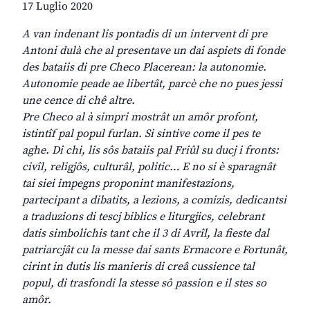
17 Luglio 2020
A
van indenant lis pontadis di un intervent di pre
Antoni dulà che al presentave un dai aspiets di fonde
des bataiis di pre Checo Placerean: la autonomie.
Autonomie peade ae libertât, parcè che no pues jessi
une cence di chê altre.
Pre Checo al à simpri mostrât un amôr profont,
istintîf pal popul furlan. Si sintive come il pes te
aghe. Di chi, lis sôs bataiis pal Friûl su ducj i fronts:
civîl, religjôs, culturâl, politic… E no si è sparagnât
tai siei impegns proponint manifestazions,
partecipant a dibatits, a lezions, a comizis, dedicantsi
a traduzions di tescj biblics e liturgjics, celebrant
datis simbolichis tant che il 3 di Avrîl, la fieste dal
patriarcjât cu la messe dai sants Ermacore e Fortunât,
cirint in dutis lis manieris di creâ cussience tal
popul, di trasfondi la stesse sô passion e il stes so
amôr.