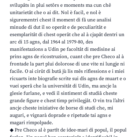
svilupâts in plui setôrs e moments ma cun chê
unitarietât che o ai dit. Nol è facil, e nol è
sigurementri chest il moment di fâ une analisi
minude di dut il so operât e de peculiaritât e
esemplaritât di chest operât che al à cjapât dentri un
arc di 15 agns, dal 1964 al 1979-80, des
manifestazions a Udin pe facoltât di medisine ai
prins agns de ricostruzion, cuant che pre Checo al à
frontade la part plui dolorose di une vite ni lungje ni
facile. O ai cirût di butâ jù lis mês riflessions e i miei
ricuarts inte biografie scrite sui dîs agns de muart e o
vuei sperâ che la universitât di Udin, ma ancje la
glesie furlane, e vedi il sintiment di studiâ cheste
grande figure e chest timp privilegjât. O vin tra l’altri
ancje cheste iniziative de borse di studi che, mi
auguri, e vignarà doprade e ripetude tai agns e
magari rimpolpade.
◆ Pre Checo al è partît de idee-mari di popul, il popul