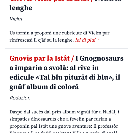
lenghe
Vielm
Us tornin a proponi une rubricute di Vielm par
rinfrescasi il cjâf su la lenghe.
lei di plui +
Gnovis par la Istât /
I Gnognosaurs
a imparin a svolâ: al rive in
edicule «Tal blu piturât di blu», il
gnûf album di colorâ
Redazion
Daspò dal sucès dal prin album vignût fûr a Nadâl, i
simpatics dinosauruts che a fevelin par furlan a
proponin pal Istât une gnove aventure: il professôr