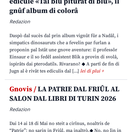
edicule «Tal blu piturât di blu», il
gnûf album di colorâ
Redazion
Daspò dal sucès dal prin album vignût fûr a Nadâl, i
simpatics dinosauruts che a fevelin par furlan a
proponin pal Istât une gnove aventure: il professôr
Einsaur e il so fedêl assistent Blik a provin di svolâ,
ispirâts dai pterodatils. Rivarano? ◆ A partî de fin di
Jugn al è rivât tes ediculis dal […]
lei di plui +
Gnovis /
LA PATRIE DAL FRIÛL AL
SALON DAL LIBRI DI TURIN 2026
Redazion
Dai 14 ai 18 di Mai no steit a cirînus, noaltris de
“Patrie”: no sarin in Friûl, ma inaltrò.◆ No, no lìn in