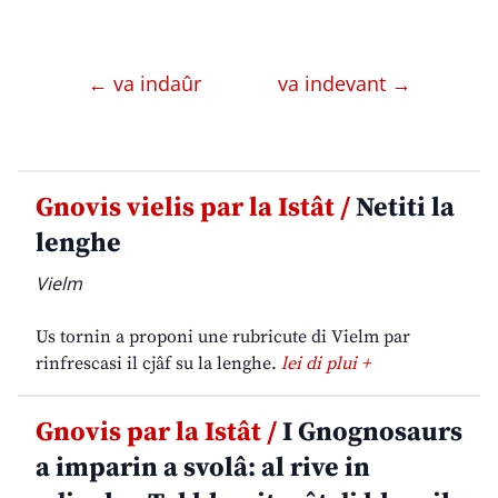
← va indaûr
va indevant →
Gnovis vielis par la Istât /
Netiti la
lenghe
Vielm
Us tornin a proponi une rubricute di Vielm par
rinfrescasi il cjâf su la lenghe.
lei di plui +
Gnovis par la Istât /
I Gnognosaurs
a imparin a svolâ: al rive in