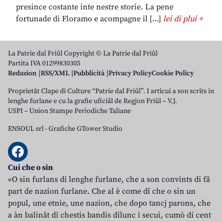
presince costante inte nestre storie. La pene
fortunade di Floramo e acompagne il […]
lei di plui +
La Patrie dal Friûl Copyright © La Patrie dal Friûl
Partita IVA 01299830305
Redazion
RSS/XML
Pubblicità
Privacy Policy
Cookie Policy
Proprietât Clape di Culture “Patrie dal Friûl”. I articui a son scrits in
lenghe furlane e cu la grafie uficiâl de Regjon Friûl – V.J.
USPI – Union Stampe Periodiche Taliane
ENSOUL srl
-
Grafiche GTower Studio
Cui che o sin
«O sin furlans di lenghe furlane, che a son convints di fâ
part de nazion furlane. Che al è come dî che o sin un
popul, une etnie, une nazion, che dopo tancj parons, che
a àn balinât di chestis bandis dilunc i secui, cumò di cent