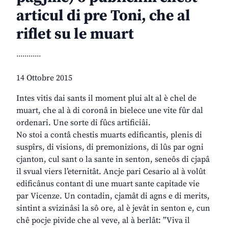
articul di pre Toni, che al
riflet su le muart
............
14 Ottobre 2015
Intes vitis dai sants il moment plui alt al è chel de
muart, che al à di coronâ in bielece une vite fûr dal
ordenari. Une sorte di fûcs artificiâi.
No stoi a contâ chestis muarts edificantis, plenis di
suspîrs, di visions, di premonizions, di lûs par ogni
cjanton, cul sant o la sante in senton, seneôs di cjapâ
il svual viers l’eternitât. Ancje pari Cesario al à volût
edificânus contant di une muart sante capitade vie
par Vicenze. Un contadin, cjamât di agns e di merits,
sintint a svizinâsi la sô ore, al è jevât in senton e, cun
chê pocje pivide che al veve, al à berlât: ”Viva il