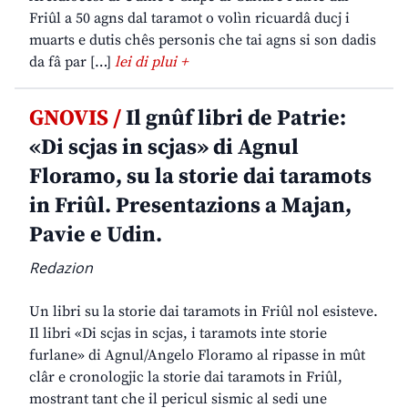
Friûl a 50 agns dal taramot o volìn ricuardâ ducj i
muarts e dutis chês personis che tai agns si son dadis
da fâ par […]
lei di plui +
GNOVIS /
Il gnûf libri de Patrie:
«Di scjas in scjas» di Agnul
Floramo, su la storie dai taramots
in Friûl. Presentazions a Majan,
Pavie e Udin.
Redazion
Un libri su la storie dai taramots in Friûl nol esisteve.
Il libri «Di scjas in scjas, i taramots inte storie
furlane» di Agnul/Angelo Floramo al ripasse in mût
clâr e cronologjic la storie dai taramots in Friûl,
mostrant tant che il pericul sismic al sedi une