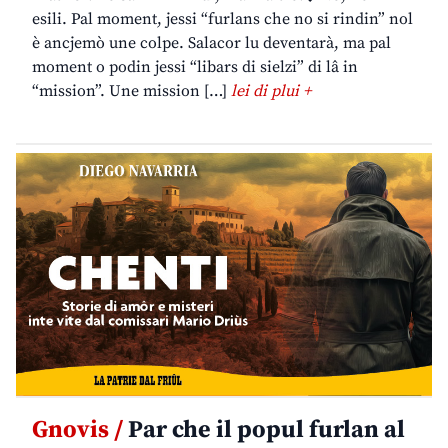
esili. Pal moment, jessi “furlans che no si rindin” nol
è ancjemò une colpe. Salacor lu deventarà, ma pal
moment o podin jessi “libars di sielzi” di lâ in
“mission”. Une mission […]
lei di plui +
Gnovis /
Par che il popul furlan al