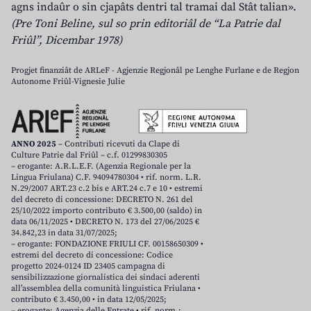
agns indaûr o sin cjapâts dentri tal tramai dal Stât talian».
(Pre Toni Beline, sul so prin editoriâl de “La Patrie dal
Friûl”, Dicembar 1978)
Progjet finanziât de ARLeF - Agjenzie Regjonâl pe Lenghe Furlane e de Regjon
Autonome Friûl-Vignesie Julie
ANNO 2025
– Contributi ricevuti da Clape di
Culture Patrie dal Friûl – c.f. 01299830305
– erogante: A.R.L.E.F. (Agenzia Regionale per la
Lingua Friulana) C.F. 94094780304 • rif. norm. L.R.
N.29/2007 ART.23 c.2 bis e ART.24 c.7 e 10 • estremi
del decreto di concessione: DECRETO N. 261 del
25/10/2022 importo contributo € 3.500,00 (saldo) in
data 06/11/2025 • DECRETO N. 173 del 27/06/2025 €
34.842,23 in data 31/07/2025;
– erogante: FONDAZIONE FRIULI CF. 00158650309 •
estremi del decreto di concessione: Codice
progetto 2024-0124 ID 23405 campagna di
sensibilizzazione giornalistica dei sindaci aderenti
all’assemblea della comunità linguistica Friulana •
contributo € 3.450,00 • in data 12/05/2025;
– erogante: Agenzia delle Entrate • rif. norm.: