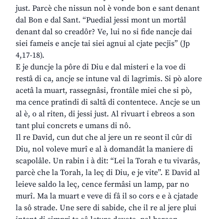
just. Parcè che nissun nol è vonde bon e sant denant
dal Bon e dal Sant. “Puedial jessi mont un mortâl
denant dal so creadôr? Ve, lui no si fide nancje dai
siei fameis e ancje tai siei agnui al cjate pecjis” (Jp
4,17-18).
E je duncje la pôre di Diu e dal misteri e la voe di
restâ di ca, ancje se intune val di lagrimis. Si pò alore
acetâ la muart, rassegnâsi, frontâle miei che si pò,
ma cence pratindi di saltâ di contentece. Ancje se un
al è, o al riten, di jessi just. Al rivuart i ebreos a son
tant plui concrets e umans di nô.
Il re David, cun dut che al jere un re seont il cûr di
Diu, nol voleve murî e al à domandât la maniere di
scapolâle. Un rabin i à dit: “Lei la Torah e tu vivarâs,
parcè che la Torah, la leç di Diu, e je vite”. E David al
leieve saldo la leç, cence fermâsi un lamp, par no
murî. Ma la muart e veve di fâ il so cors e e à cjatade
la sô strade. Une sere di sabide, che il re al jere plui