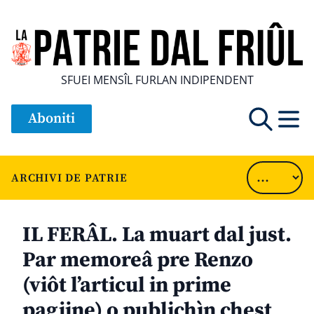
SFUEI MENSÎL FURLAN INDIPENDENT
Aboniti
ARCHIVI DE PATRIE
IL FERÂL. La muart dal just.
Par memoreâ pre Renzo
(viôt l’articul in prime
pagjine) o publichìn chest