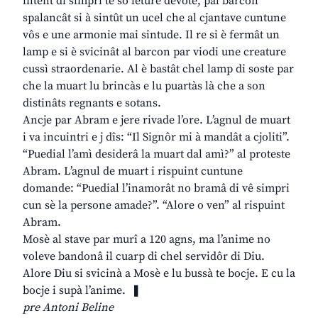
intent di simpri te sô leture devote, pal barcon
spalancât si à sintût un ucel che al cjantave cuntune
vôs e une armonie mai sintude. Il re si è fermât un
lamp e si è svicinât al barcon par viodi une creature
cussì straordenarie. Al è bastât chel lamp di soste par
che la muart lu brincàs e lu puartàs là che a son
distinâts regnants e sotans.
Ancje par Abram e jere rivade l’ore. L’agnul de muart
i va incuintri e j dîs: “Il Signôr mi à mandât a cjoliti”.
“Puedial l’amì desiderâ la muart dal amì?” al proteste
Abram. L’agnul de muart i rispuint cuntune
domande: “Puedial l’inamorât no bramâ di vê simpri
cun sè la persone amade?”. “Alore o ven” al rispuint
Abram.
Mosè al stave par murî a 120 agns, ma l’anime no
voleve bandonâ il cuarp di chel servidôr di Diu.
Alore Diu si svicinà a Mosè e lu bussà te bocje. E cu la
bocje i supà l’anime. ❚
pre Antoni Beline