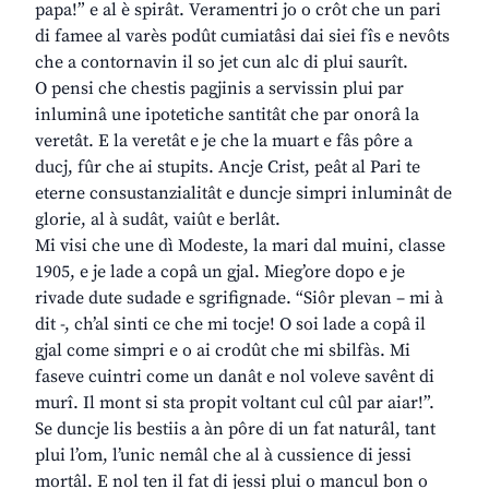
papa!” e al è spirât. Veramentri jo o crôt che un pari
di famee al varès podût cumiatâsi dai siei fîs e nevôts
che a contornavin il so jet cun alc di plui saurît.
O pensi che chestis pagjinis a servissin plui par
inluminâ une ipotetiche santitât che par onorâ la
veretât. E la veretât e je che la muart e fâs pôre a
ducj, fûr che ai stupits. Ancje Crist, peât al Pari te
eterne consustanzialitât e duncje simpri inluminât de
glorie, al à sudât, vaiût e berlât.
Mi visi che une dì Modeste, la mari dal muini, classe
1905, e je lade a copâ un gjal. Mieg’ore dopo e je
rivade dute sudade e sgrifignade. “Siôr plevan – mi à
dit -, ch’al sinti ce che mi tocje! O soi lade a copâ il
gjal come simpri e o ai crodût che mi sbilfàs. Mi
faseve cuintri come un danât e nol voleve savênt di
murî. Il mont si sta propit voltant cul cûl par aiar!”.
Se duncje lis bestiis a àn pôre di un fat naturâl, tant
plui l’om, l’unic nemâl che al à cussience di jessi
mortâl. E nol ten il fat di jessi plui o mancul bon o