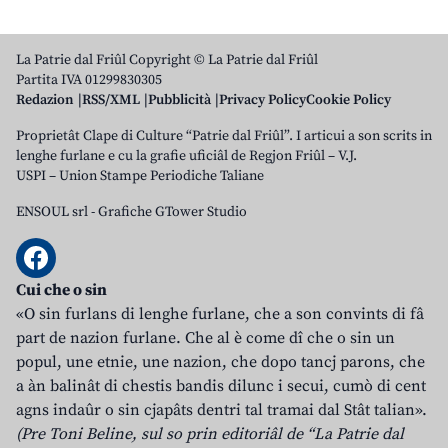
La Patrie dal Friûl Copyright © La Patrie dal Friûl
Partita IVA 01299830305
Redazion
RSS/XML
Pubblicità
Privacy Policy
Cookie Policy
Proprietât Clape di Culture “Patrie dal Friûl”. I articui a son scrits in
lenghe furlane e cu la grafie uficiâl de Regjon Friûl – V.J.
USPI – Union Stampe Periodiche Taliane
ENSOUL srl
-
Grafiche GTower Studio
Cui che o sin
«O sin furlans di lenghe furlane, che a son convints di fâ
part de nazion furlane. Che al è come dî che o sin un
popul, une etnie, une nazion, che dopo tancj parons, che
a àn balinât di chestis bandis dilunc i secui, cumò di cent
agns indaûr o sin cjapâts dentri tal tramai dal Stât talian».
(Pre Toni Beline, sul so prin editoriâl de “La Patrie dal