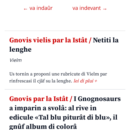
← va indaûr
va indevant →
Gnovis vielis par la Istât /
Netiti la
lenghe
Vielm
Us tornin a proponi une rubricute di Vielm par
rinfrescasi il cjâf su la lenghe.
lei di plui +
Gnovis par la Istât /
I Gnognosaurs
a imparin a svolâ: al rive in
edicule «Tal blu piturât di blu», il
gnûf album di colorâ