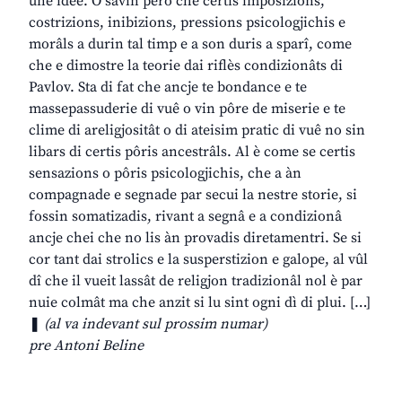
une idee. O savìn però che certis imposizions,
costrizions, inibizions, pressions psicologjichis e
morâls a durin tal timp e a son duris a sparî, come
che e dimostre la teorie dai riflès condizionâts di
Pavlov. Sta di fat che ancje te bondance e te
massepassuderie di vuê o vin pôre de miserie e te
clime di areligjositât o di ateisim pratic di vuê no sin
libars di certis pôris ancestrâls. Al è come se certis
sensazions o pôris psicologjichis, che a àn
compagnade e segnade par secui la nestre storie, si
fossin somatizadis, rivant a segnâ e a condizionâ
ancje chei che no lis àn provadis diretamentri. Se si
cor tant dai strolics e la susperstizion e galope, al vûl
dî che il vueit lassât de religjon tradizionâl nol è par
nuie colmât ma che anzit si lu sint ogni dì di plui. […]
❚
(al va indevant sul prossim numar)
pre Antoni Beline