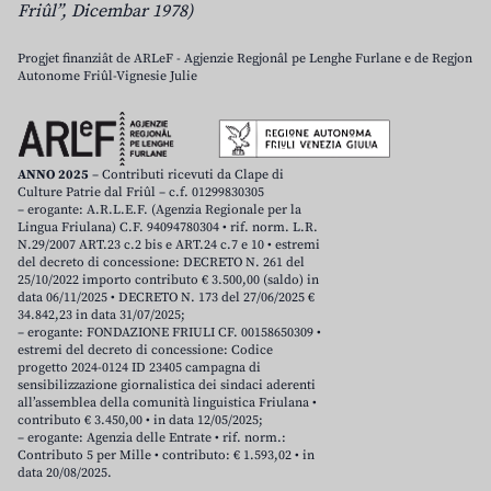
Friûl”, Dicembar 1978)
Progjet finanziât de ARLeF - Agjenzie Regjonâl pe Lenghe Furlane e de Regjon
Autonome Friûl-Vignesie Julie
ANNO 2025
– Contributi ricevuti da Clape di
Culture Patrie dal Friûl – c.f. 01299830305
– erogante: A.R.L.E.F. (Agenzia Regionale per la
Lingua Friulana) C.F. 94094780304 • rif. norm. L.R.
N.29/2007 ART.23 c.2 bis e ART.24 c.7 e 10 • estremi
del decreto di concessione: DECRETO N. 261 del
25/10/2022 importo contributo € 3.500,00 (saldo) in
data 06/11/2025 • DECRETO N. 173 del 27/06/2025 €
34.842,23 in data 31/07/2025;
– erogante: FONDAZIONE FRIULI CF. 00158650309 •
estremi del decreto di concessione: Codice
progetto 2024-0124 ID 23405 campagna di
sensibilizzazione giornalistica dei sindaci aderenti
all’assemblea della comunità linguistica Friulana •
contributo € 3.450,00 • in data 12/05/2025;
– erogante: Agenzia delle Entrate • rif. norm.:
Contributo 5 per Mille • contributo: € 1.593,02 • in
data 20/08/2025.