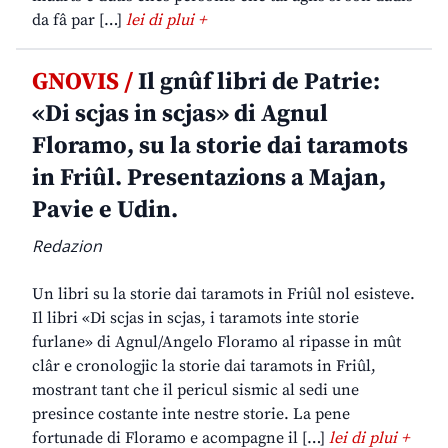
da fâ par […]
lei di plui +
GNOVIS /
Il gnûf libri de Patrie:
«Di scjas in scjas» di Agnul
Floramo, su la storie dai taramots
in Friûl. Presentazions a Majan,
Pavie e Udin.
Redazion
Un libri su la storie dai taramots in Friûl nol esisteve.
Il libri «Di scjas in scjas, i taramots inte storie
furlane» di Agnul/Angelo Floramo al ripasse in mût
clâr e cronologjic la storie dai taramots in Friûl,
mostrant tant che il pericul sismic al sedi une
presince costante inte nestre storie. La pene
fortunade di Floramo e acompagne il […]
lei di plui +