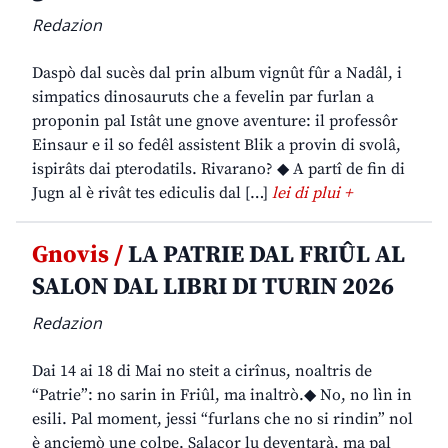
Redazion
Daspò dal sucès dal prin album vignût fûr a Nadâl, i
simpatics dinosauruts che a fevelin par furlan a
proponin pal Istât une gnove aventure: il professôr
Einsaur e il so fedêl assistent Blik a provin di svolâ,
ispirâts dai pterodatils. Rivarano? ◆ A partî de fin di
Jugn al è rivât tes ediculis dal […]
lei di plui +
Gnovis /
LA PATRIE DAL FRIÛL AL
SALON DAL LIBRI DI TURIN 2026
Redazion
Dai 14 ai 18 di Mai no steit a cirînus, noaltris de
“Patrie”: no sarin in Friûl, ma inaltrò.◆ No, no lìn in
esili. Pal moment, jessi “furlans che no si rindin” nol
è ancjemò une colpe. Salacor lu deventarà, ma pal