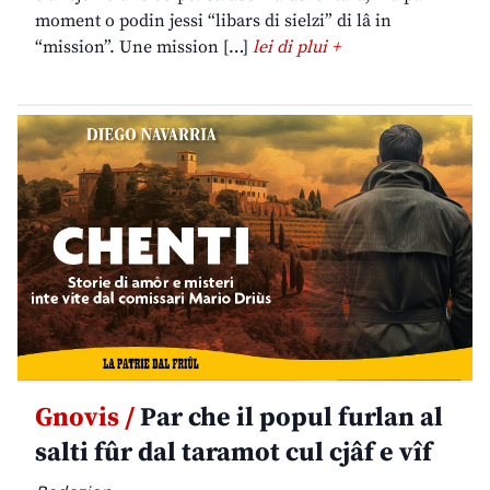
moment o podin jessi “libars di sielzi” di lâ in
“mission”. Une mission […]
lei di plui +
Gnovis /
Par che il popul furlan al
salti fûr dal taramot cul cjâf e vîf