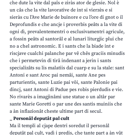
che dute la vite dal paîs e ziràs ator de glesie. Nol è
un câs che la vite lavorative de int si vierzès e si
sieràs cu l’Ave Marie de buinore e cu l’ore di gnot o il
Deprofundis e che ancje i proverbis peâts a la vite di
ogni dì, prevalentementri o esclusivamentri agricule,
a fossin peâts al santorâl e al lunari liturgjic plui che
no a chel astronomic. E i sants che la biade int e
riscjave cualchi palanche par vê chês graciis minudis
che i permetevin di tirâ indenant a jerin i sants
specializâts su lis malatiis dal cuarp e su la stale: sant
Antoni e sant Aroc pai nemâi, sante Ane pes
parturientis, sante Luzie pai vôi, sante Palonie pai
dincj, sant Antoni di Padue pes robis pierdudis e vie.
No rivarès a imagjinâmi une statue o un altâr par
sante Marie Goretti o par une des santis muiniis che
a àn inflazionât cheste ultime part di secul.
_ Personâl deputât pal cult
Ma il templi al cjape dentri soredut il personâl
deputât pal cult, vadì i predis, che tante part a àn vût