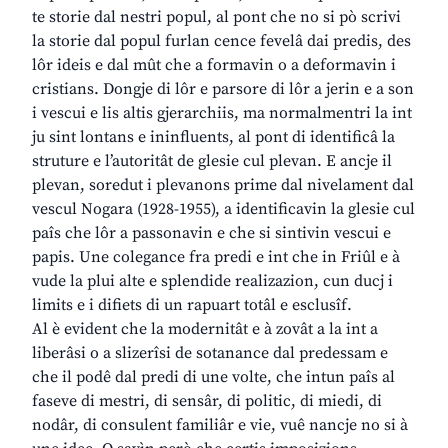
te storie dal nestri popul, al pont che no si pò scrivi
la storie dal popul furlan cence fevelâ dai predis, des
lôr ideis e dal mût che a formavin o a deformavin i
cristians. Dongje di lôr e parsore di lôr a jerin e a son
i vescui e lis altis gjerarchiis, ma normalmentri la int
ju sint lontans e ininfluents, al pont di identificâ la
struture e l’autoritât de glesie cul plevan. E ancje il
plevan, soredut i plevanons prime dal nivelament dal
vescul Nogara (1928-1955), a identificavin la glesie cul
paîs che lôr a passonavin e che si sintivin vescui e
papis. Une colegance fra predi e int che in Friûl e à
vude la plui alte e splendide realizazion, cun ducj i
limits e i difiets di un rapuart totâl e esclusîf.
Al è evident che la modernitât e à zovât a la int a
liberâsi o a slizerîsi de sotanance dal predessam e
che il podê dal predi di une volte, che intun paîs al
faseve di mestri, di sensâr, di politic, di miedi, di
nodâr, di consulent familiâr e vie, vuê nancje no si à