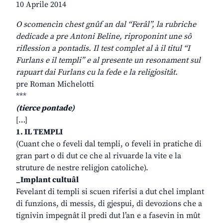
10 Aprile 2014
O scomencìn chest gnûf an dal “Ferâl”, la rubriche
dedicade a pre Antoni Beline, riproponint une sô
riflession a pontadis. Il test complet al à il titul “I
Furlans e il templi” e al presente un resonament sul
rapuart dai Furlans cu la fede e la religjositât.
pre Roman Michelotti
***
(tierce pontade)
[…]
1. IL TEMPLI
(Cuant che o feveli dal templi, o feveli in pratiche di
gran part o di dut ce che al rivuarde la vite e la
struture de nestre religjon catoliche).
_Implant cultuâl
Fevelant di templi si scuen riferîsi a dut chel implant
di funzions, di messis, di gjespui, di devozions che a
tignivin impegnât il predi dut l’an e a fasevin in mût