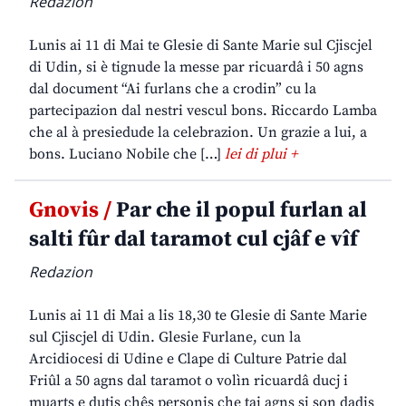
Redazion
Lunis ai 11 di Mai te Glesie di Sante Marie sul Cjiscjel
di Udin, si è tignude la messe par ricuardâ i 50 agns
dal document “Ai furlans che a crodin” cu la
partecipazion dal nestri vescul bons. Riccardo Lamba
che al à presiedude la celebrazion. Un grazie a lui, a
bons. Luciano Nobile che […]
lei di plui +
Gnovis /
Par che il popul furlan al
salti fûr dal taramot cul cjâf e vîf
Redazion
Lunis ai 11 di Mai a lis 18,30 te Glesie di Sante Marie
sul Cjiscjel di Udin. Glesie Furlane, cun la
Arcidiocesi di Udine e Clape di Culture Patrie dal
Friûl a 50 agns dal taramot o volìn ricuardâ ducj i
muarts e dutis chês personis che tai agns si son dadis