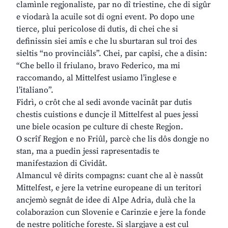
clamìnle regjonaliste, par no dî triestine, che di sigûr
e viodarà la acuile sot di ogni event. Po dopo une
tierce, plui pericolose di dutis, di chei che si
definissin siei amîs e che lu sburtaran sul troi des
sieltis “no provinciâls”. Chei, par capîsi, che a disin:
“Che bello il friulano, bravo Federico, ma mi
raccomando, al Mittelfest usiamo l’inglese e
l’italiano”.
Fidrì, o crôt che al sedi avonde vacinât par dutis
chestis cuistions e duncje il Mittelfest al pues jessi
une biele ocasion pe culture di cheste Regjon.
O scrîf Regjon e no Friûl, parcè che lis dôs dongje no
stan, ma a puedin jessi rapresentadis te
manifestazion di Cividât.
Almancul vê dirits compagns: cuant che al è nassût
Mittelfest, e jere la vetrine europeane di un teritori
ancjemò segnât de idee di Alpe Adria, dulà che la
colaborazion cun Slovenie e Carinzie e jere la fonde
de nestre politiche foreste. Si slargjave a est cul