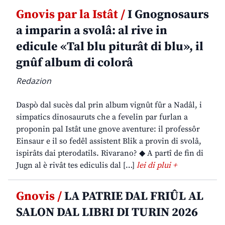
Gnovis par la Istât /
I Gnognosaurs
a imparin a svolâ: al rive in
edicule «Tal blu piturât di blu», il
gnûf album di colorâ
Redazion
Daspò dal sucès dal prin album vignût fûr a Nadâl, i
simpatics dinosauruts che a fevelin par furlan a
proponin pal Istât une gnove aventure: il professôr
Einsaur e il so fedêl assistent Blik a provin di svolâ,
ispirâts dai pterodatils. Rivarano? ◆ A partî de fin di
Jugn al è rivât tes ediculis dal […]
lei di plui +
Gnovis /
LA PATRIE DAL FRIÛL AL
SALON DAL LIBRI DI TURIN 2026