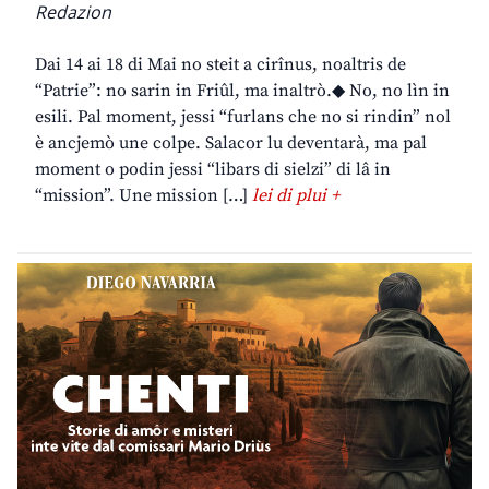
Redazion
Dai 14 ai 18 di Mai no steit a cirînus, noaltris de
“Patrie”: no sarin in Friûl, ma inaltrò.◆ No, no lìn in
esili. Pal moment, jessi “furlans che no si rindin” nol
è ancjemò une colpe. Salacor lu deventarà, ma pal
moment o podin jessi “libars di sielzi” di lâ in
“mission”. Une mission […]
lei di plui +