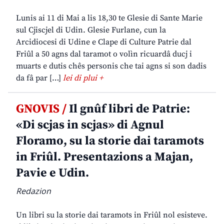
Lunis ai 11 di Mai a lis 18,30 te Glesie di Sante Marie
sul Cjiscjel di Udin. Glesie Furlane, cun la
Arcidiocesi di Udine e Clape di Culture Patrie dal
Friûl a 50 agns dal taramot o volìn ricuardâ ducj i
muarts e dutis chês personis che tai agns si son dadis
da fâ par […]
lei di plui +
GNOVIS /
Il gnûf libri de Patrie:
«Di scjas in scjas» di Agnul
Floramo, su la storie dai taramots
in Friûl. Presentazions a Majan,
Pavie e Udin.
Redazion
Un libri su la storie dai taramots in Friûl nol esisteve.