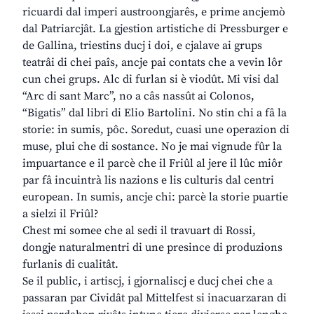
ricuardi dal imperi austroongjarês, e prime ancjemò
dal Patriarcjât. La gjestion artistiche di Pressburger e
de Gallina, triestins ducj i doi, e cjalave ai grups
teatrâi di chei paîs, ancje pai contats che a vevin lôr
cun chei grups. Alc di furlan si è viodût. Mi visi dal
“Arc di sant Marc”, no a câs nassût ai Colonos,
“Bigatis” dal libri di Elio Bartolini. No stin chi a fâ la
storie: in sumis, pôc. Soredut, cuasi une operazion di
muse, plui che di sostance. No je mai vignude fûr la
impuartance e il parcè che il Friûl al jere il lûc miôr
par fâ incuintrà lis nazions e lis culturis dal centri
european. In sumis, ancje chi: parcè la storie puartie
a sielzi il Friûl?
Chest mi somee che al sedi il travuart di Rossi,
dongje naturalmentri di une presince di produzions
furlanis di cualitât.
Se il public, i artiscj, i gjornaliscj e ducj chei che a
passaran par Cividât pal Mittelfest si inacuarzaran di