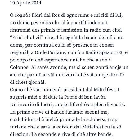
10 Aprile 2014
O cognòs Fidrì dai Ros di agnorums e mi fidi di lui,
no dome pes robis che al à puartât indenant
fintremai des primis trasmission in radio cun chel
“Friûl ch’al vîf” che al à segnât la bataie de Icfi e no
dome, par continuâ cu la sô presince in consei
regjonâl, a Onde Furlane, cumò a Radio Spazio 103, e
po dopo in chê esperience uniche che a son i
Colonos. Al sarès avonde, ma si scuen zontâ ancje un
alc che par nô al vâl une vore: al è stât ancje diretôr
di chest gjornâl.
Cumò al è stât nomenât president dal Mittelfest. I
auguris miei e di dute la Patrie di bon lavôr.
Un incaric di lustri, ancje dificoltôs e plen di vuatis.
La prime e rive di bande furlane: secont me,
cualchidun al à bielzà prontade la sclope su trop
furlane che e sarà la edizion dal Mittelfest cu la sô
direzion. La seconde e rive di chê altre bande,