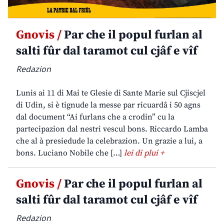
Gnovis /
Par che il popul furlan al
salti fûr dal taramot cul cjâf e vîf
Redazion
Lunis ai 11 di Mai te Glesie di Sante Marie sul Cjiscjel
di Udin, si è tignude la messe par ricuardâ i 50 agns
dal document “Ai furlans che a crodin” cu la
partecipazion dal nestri vescul bons. Riccardo Lamba
che al à presiedude la celebrazion. Un grazie a lui, a
bons. Luciano Nobile che […]
lei di plui +
Gnovis /
Par che il popul furlan al
salti fûr dal taramot cul cjâf e vîf
Redazion