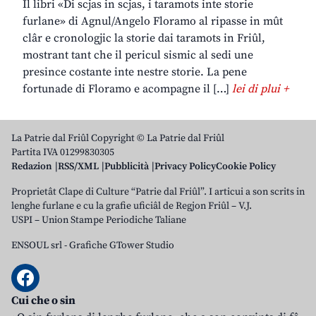
Il libri «Di scjas in scjas, i taramots inte storie
furlane» di Agnul/Angelo Floramo al ripasse in mût
clâr e cronologjic la storie dai taramots in Friûl,
mostrant tant che il pericul sismic al sedi une
presince costante inte nestre storie. La pene
fortunade di Floramo e acompagne il […]
lei di plui +
La Patrie dal Friûl Copyright © La Patrie dal Friûl
Partita IVA 01299830305
Redazion
RSS/XML
Pubblicità
Privacy Policy
Cookie Policy
Proprietât Clape di Culture “Patrie dal Friûl”. I articui a son scrits in
lenghe furlane e cu la grafie uficiâl de Regjon Friûl – V.J.
USPI – Union Stampe Periodiche Taliane
ENSOUL srl
-
Grafiche GTower Studio
Cui che o sin