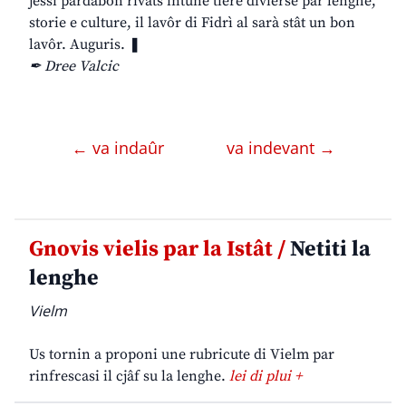
jessi pardabon rivâts intune tiere divierse par lenghe,
storie e culture, il lavôr di Fidrì al sarà stât un bon
lavôr. Auguris. ❚
✒ Dree Valcic
← va indaûr
va indevant →
Gnovis vielis par la Istât /
Netiti la
lenghe
Vielm
Us tornin a proponi une rubricute di Vielm par
rinfrescasi il cjâf su la lenghe.
lei di plui +