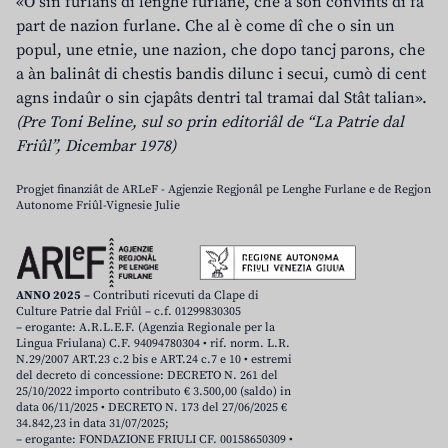
«O sin furlans di lenghe furlane, che a son convints di fâ
part de nazion furlane. Che al è come dî che o sin un
popul, une etnie, une nazion, che dopo tancj parons, che
a àn balinât di chestis bandis dilunc i secui, cumò di cent
agns indaûr o sin cjapâts dentri tal tramai dal Stât talian».
(Pre Toni Beline, sul so prin editoriâl de “La Patrie dal
Friûl”, Dicembar 1978)
Progjet finanziât de ARLeF - Agjenzie Regjonâl pe Lenghe Furlane e de Regjon
Autonome Friûl-Vignesie Julie
ANNO 2025
– Contributi ricevuti da Clape di
Culture Patrie dal Friûl – c.f. 01299830305
– erogante: A.R.L.E.F. (Agenzia Regionale per la
Lingua Friulana) C.F. 94094780304 • rif. norm. L.R.
N.29/2007 ART.23 c.2 bis e ART.24 c.7 e 10 • estremi
del decreto di concessione: DECRETO N. 261 del
25/10/2022 importo contributo € 3.500,00 (saldo) in
data 06/11/2025 • DECRETO N. 173 del 27/06/2025 €
34.842,23 in data 31/07/2025;
– erogante: FONDAZIONE FRIULI CF. 00158650309 •