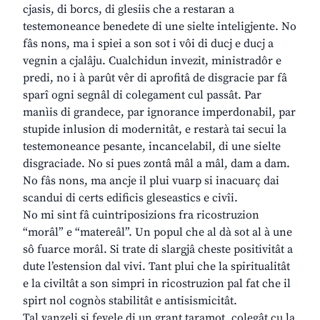
cjasis, di borcs, di glesiis che a restaran a
testemoneance benedete di une sielte inteligjente. No
fâs nons, ma i spiei a son sot i vôi di ducj e ducj a
vegnin a cjalâju. Cualchidun invezit, ministradôr e
predi, no i à parût vêr di aprofitâ de disgracie par fâ
sparî ogni segnâl di colegament cul passât. Par
manìis di grandece, par ignorance imperdonabil, par
stupide inlusion di modernitât, e restarà tai secui la
testemoneance pesante, incancelabil, di une sielte
disgraciade. No si pues zontâ mâl a mâl, dam a dam.
No fâs nons, ma ancje il plui vuarp si inacuarç dai
scandui di certs edificis gleseastics e civîi.
No mi sint fâ cuintriposizions fra ricostruzion
“morâl” e “matereâl”. Un popul che al dà sot al à une
sô fuarce morâl. Si trate di slargjâ cheste positivitât a
dute l’estension dal vivi. Tant plui che la spiritualitât
e la civiltât a son simpri in ricostruzion pal fat che il
spirt nol cognòs stabilitât e antisismicitât.
Tal vanzeli si fevele di un grant taramot, colegât cu la