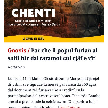
Gnovis /
Par che il popul furlan al
salti fûr dal taramot cul cjâf e vîf
Redazion
Lunis ai 11 di Mai te Glesie di Sante Marie sul Cjiscjel
di Udin, si è tignude la messe par ricuardâ i 50 agns
dal document “Ai furlans che a crodin” cu la
partecipazion dal nestri vescul bons. Riccardo Lamba
che al à presiedude la celebrazion. Un grazie a lui, a
bons. Luciano Nobile che […]
lei di plui +