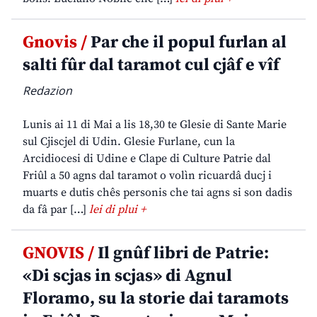
Gnovis /
Par che il popul furlan al
salti fûr dal taramot cul cjâf e vîf
Redazion
Lunis ai 11 di Mai a lis 18,30 te Glesie di Sante Marie
sul Cjiscjel di Udin. Glesie Furlane, cun la
Arcidiocesi di Udine e Clape di Culture Patrie dal
Friûl a 50 agns dal taramot o volìn ricuardâ ducj i
muarts e dutis chês personis che tai agns si son dadis
da fâ par […]
lei di plui +
GNOVIS /
Il gnûf libri de Patrie:
«Di scjas in scjas» di Agnul
Floramo, su la storie dai taramots