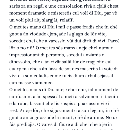
sarès za un regâl e une consolazion rivâ a cjalâ chest
moment dramatic e mistereôs cul voli di Diu, par vê
un voli plui alt, slargjât, relatîf.
O met tes mans di Diu i mil e passe fradis che in chê
gnot a àn viodude cjonçade la glagn de lôr vite,
soredut chei che a varessin vût dut dirit di vivi. Parcè
lôr o no nô? O met tes sôs mans ancje chel numar
impressionant di personis, soredut anzianis e
dibessolis, che a àn rivât saltâ fûr de tragjedie cul
cuarp ma che a àn lassade sot des maseriis la voie di
vivi e a son coladis come fueis di un arbul scjassât
cun masse viamence.
O met tes mans di Diu ancje chei che, tal moment de
confusion, a àn spesseât a meti a salvament il tacuin
e la robe, lassant che lis ruspis a puartassin vie il
rest. Ancje lôr, che siguramentri a son legjon, in chê
gnot a àn cognossude la muart, chê de anime. No ur
fâs predicjis. O varès di fâure a di chei che a jerin