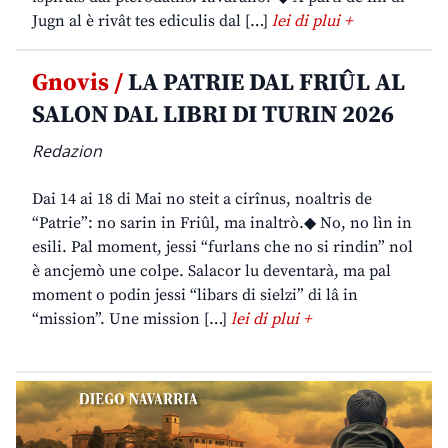
Jugn al è rivât tes ediculis dal […]
lei di plui +
Gnovis /
LA PATRIE DAL FRIÛL AL
SALON DAL LIBRI DI TURIN 2026
Redazion
Dai 14 ai 18 di Mai no steit a cirînus, noaltris de
“Patrie”: no sarin in Friûl, ma inaltrò.◆ No, no lìn in
esili. Pal moment, jessi “furlans che no si rindin” nol
è ancjemò une colpe. Salacor lu deventarà, ma pal
moment o podin jessi “libars di sielzi” di lâ in
“mission”. Une mission […]
lei di plui +