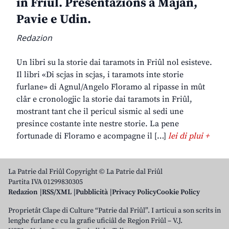
in Friûl. Presentazions a Majan,
Pavie e Udin.
Redazion
Un libri su la storie dai taramots in Friûl nol esisteve.
Il libri «Di scjas in scjas, i taramots inte storie
furlane» di Agnul/Angelo Floramo al ripasse in mût
clâr e cronologjic la storie dai taramots in Friûl,
mostrant tant che il pericul sismic al sedi une
presince costante inte nestre storie. La pene
fortunade di Floramo e acompagne il […]
lei di plui +
La Patrie dal Friûl Copyright © La Patrie dal Friûl
Partita IVA 01299830305
Redazion
RSS/XML
Pubblicità
Privacy Policy
Cookie Policy
Proprietât Clape di Culture “Patrie dal Friûl”. I articui a son scrits in
lenghe furlane e cu la grafie uficiâl de Regjon Friûl – V.J.