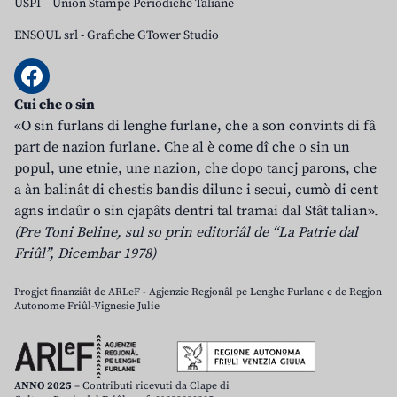
USPI – Union Stampe Periodiche Taliane
ENSOUL srl
-
Grafiche GTower Studio
Cui che o sin
«O sin furlans di lenghe furlane, che a son convints di fâ
part de nazion furlane. Che al è come dî che o sin un
popul, une etnie, une nazion, che dopo tancj parons, che
a àn balinât di chestis bandis dilunc i secui, cumò di cent
agns indaûr o sin cjapâts dentri tal tramai dal Stât talian».
(Pre Toni Beline, sul so prin editoriâl de “La Patrie dal
Friûl”, Dicembar 1978)
Progjet finanziât de ARLeF - Agjenzie Regjonâl pe Lenghe Furlane e de Regjon
Autonome Friûl-Vignesie Julie
ANNO 2025
– Contributi ricevuti da Clape di