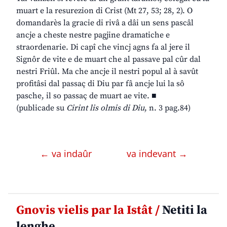
muart e la resurezion di Crist (Mt 27, 53; 28, 2). O
domandarès la gracie di rivâ a dâi un sens pascâl
ancje a cheste nestre pagjine dramatiche e
straordenarie. Di capî che vincj agns fa al jere il
Signôr de vite e de muart che al passave pal cûr dal
nestri Friûl. Ma che ancje il nestri popul al à savût
profitâsi dal passaç di Diu par fâ ancje lui la sô
pasche, il so passaç de muart ae vite. ■
(publicade su
Cirint lis olmis di Diu
, n. 3 pag.84)
← va indaûr
va indevant →
Gnovis vielis par la Istât /
Netiti la
lenghe