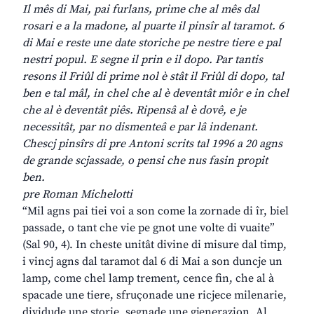
Il mês di Mai, pai furlans, prime che al mês dal
rosari e a la madone, al puarte il pinsîr al taramot. 6
di Mai e reste une date storiche pe nestre tiere e pal
nestri popul. E segne il prin e il dopo. Par tantis
resons il Friûl di prime nol è stât il Friûl di dopo, tal
ben e tal mâl, in chel che al è deventât miôr e in chel
che al è deventât piês. Ripensâ al è dovê, e je
necessitât, par no dismenteâ e par lâ indenant.
Chescj pinsîrs di pre Antoni scrits tal 1996 a 20 agns
de grande scjassade, o pensi che nus fasin propit
ben.
pre Roman Michelotti
“Mil agns pai tiei voi a son come la zornade di îr, biel
passade, o tant che vie pe gnot une volte di vuaite”
(Sal 90, 4). In cheste unitât divine di misure dal timp,
i vincj agns dal taramot dal 6 di Mai a son duncje un
lamp, come chel lamp trement, cence fin, che al à
spacade une tiere, sfruçonade une ricjece milenarie,
dividude une storie, segnade une gjenerazion. Al