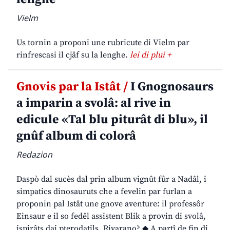
Vielm
Us tornin a proponi une rubricute di Vielm par
rinfrescasi il cjâf su la lenghe.
lei di plui +
Gnovis par la Istât /
I Gnognosaurs
a imparin a svolâ: al rive in
edicule «Tal blu piturât di blu», il
gnûf album di colorâ
Redazion
Daspò dal sucès dal prin album vignût fûr a Nadâl, i
simpatics dinosauruts che a fevelin par furlan a
proponin pal Istât une gnove aventure: il professôr
Einsaur e il so fedêl assistent Blik a provin di svolâ,
ispirâts dai pterodatils. Rivarano? ◆ A partî de fin di