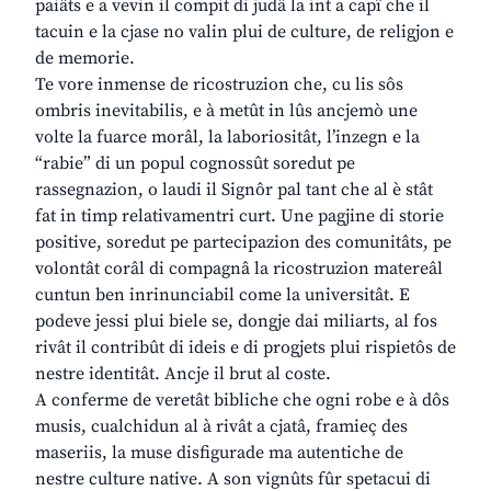
paiâts e a vevin il compit di judâ la int a capî che il
tacuin e la cjase no valin plui de culture, de religjon e
de memorie.
Te vore inmense de ricostruzion che, cu lis sôs
ombris inevitabilis, e à metût in lûs ancjemò une
volte la fuarce morâl, la laboriositât, l’inzegn e la
“rabie” di un popul cognossût soredut pe
rassegnazion, o laudi il Signôr pal tant che al è stât
fat in timp relativamentri curt. Une pagjine di storie
positive, soredut pe partecipazion des comunitâts, pe
volontât corâl di compagnâ la ricostruzion matereâl
cuntun ben inrinunciabil come la universitât. E
podeve jessi plui biele se, dongje dai miliarts, al fos
rivât il contribût di ideis e di progjets plui rispietôs de
nestre identitât. Ancje il brut al coste.
A conferme de veretât bibliche che ogni robe e à dôs
musis, cualchidun al à rivât a cjatâ, framieç des
maseriis, la muse disfigurade ma autentiche de
nestre culture native. A son vignûts fûr spetacui di