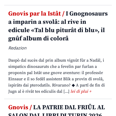
Gnovis par la Istât /
I Gnognosaurs
a imparin a svolâ: al rive in
edicule «Tal blu piturât di blu», il
gnûf album di colorâ
Redazion
Daspò dal sucès dal prin album vignût fûr a Nadâl, i
simpatics dinosauruts che a fevelin par furlan a
proponin pal Istât une gnove aventure: il professôr
Einsaur e il so fedêl assistent Blik a provin di svolâ,
ispirâts dai pterodatils. Rivarano? ◆ A partî de fin di
Jugn al è rivât tes ediculis dal […]
lei di plui +
Gnovis /
LA PATRIE DAL FRIÛL AL
SALON DAL LIBRI DI TURIN 2026