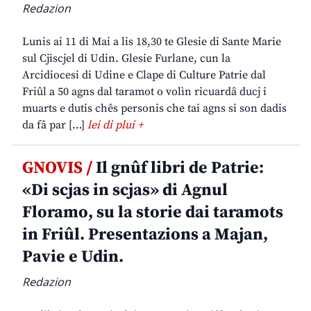
Redazion
Lunis ai 11 di Mai a lis 18,30 te Glesie di Sante Marie
sul Cjiscjel di Udin. Glesie Furlane, cun la
Arcidiocesi di Udine e Clape di Culture Patrie dal
Friûl a 50 agns dal taramot o volìn ricuardâ ducj i
muarts e dutis chês personis che tai agns si son dadis
da fâ par […]
lei di plui +
GNOVIS /
Il gnûf libri de Patrie:
«Di scjas in scjas» di Agnul
Floramo, su la storie dai taramots
in Friûl. Presentazions a Majan,
Pavie e Udin.
Redazion