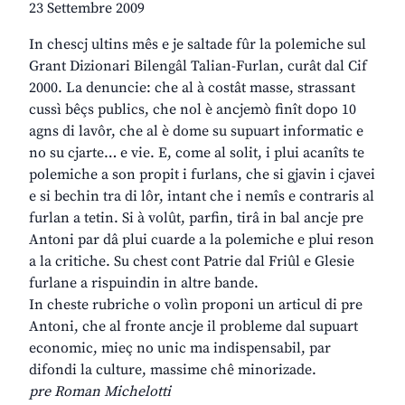
23 Settembre 2009
In chescj ultins mês e je saltade fûr la polemiche sul
Grant Dizionari Bilengâl Talian-Furlan, curât dal Cif
2000. La denuncie: che al à costât masse, strassant
cussì bêçs publics, che nol è ancjemò finît dopo 10
agns di lavôr, che al è dome su supuart informatic e
no su cjarte… e vie. E, come al solit, i plui acanîts te
polemiche a son propit i furlans, che si gjavin i cjavei
e si bechin tra di lôr, intant che i nemîs e contraris al
furlan a tetin. Si à volût, parfin, tirâ in bal ancje pre
Antoni par dâ plui cuarde a la polemiche e plui reson
a la critiche. Su chest cont Patrie dal Friûl e Glesie
furlane a rispuindin in altre bande.
In cheste rubriche o volìn proponi un articul di pre
Antoni, che al fronte ancje il probleme dal supuart
economic, mieç no unic ma indispensabil, par
difondi la culture, massime chê minorizade.
pre Roman Michelotti