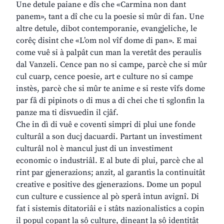
Une detule paiane e dîs che «Carmina non dant
panem», tant a dî che cu la poesie si mûr di fan. Une
altre detule, dibot contemporanie, evangjeliche, le
corêç disint che «L’om nol vîf dome di pan». E mai
come vuê si à palpât cun man la veretât des peraulis
dal Vanzeli. Cence pan no si campe, parcè che si mûr
cul cuarp, cence poesie, art e culture no si campe
instès, parcè che si mûr te anime e si reste vîfs dome
par fâ di pipinots o di mus a di chei che ti sglonfin la
panze ma ti disvuedin il cjâf.
Che in dì di vuê e coventi simpri di plui une fonde
culturâl a son ducj dacuardi. Partant un investiment
culturâl nol è mancul just di un investiment
economic o industriâl. E al bute di plui, parcè che al
rint par gjenerazions; anzit, al garantìs la continuitât
creative e positive des gjenerazions. Dome un popul
cun culture e cussience al pò sperâ intun avignî. Di
fat i sistemis ditatoriâi e i stâts nazionalistics a copin
il popul copant la sô culture, dineant la sô identitât