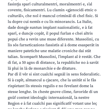
fasintju sparî culturalmentri, moralmentri e, s’al
covente, fisicamentri. Lu clamin «gjenocidi etnic o
culturâl», che nol è mancul criminâl di chel fisic. Si
lu dopre cui nemîs e cu lis minorancis. La Italie,
dade dongje suntun implant nazionalistic, e à fat
sparî, e duncje copât, il popul furlan e chei altris
popui che a vevin une muse diferente. Mussolini, cu
lis sôs farneticazions fassistis al à dome esasperât in
maniere patetiche une malatie croniche dai stât
talian. Scomparît Mussolini, l’implant al è restât. Che
di fat, a 50 agns di distance, la republiche no à savût
lâ plui in là de monarchie e de ditature.
Par dî il vêr si sint cualchi segnâl in sens federalistic.
Si à capît, almancul a cjacare, che la unitât si le fâs
rispietant lis stessis regulis e no fevelant dome la
stesse lenghe. In cheste gnove clime, favoride di un
gnûf contest ideologjic internazionâl, la nestre
Regjon e à fat cualchi pas significatîf votant une leç