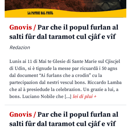
Gnovis /
Par che il popul furlan al
salti fûr dal taramot cul cjâf e vîf
Redazion
Lunis ai 11 di Mai te Glesie di Sante Marie sul Cjiscjel
di Udin, si è tignude la messe par ricuardâ i 50 agns
dal document “Ai furlans che a crodin” cu la
partecipazion dal nestri vescul bons. Riccardo Lamba
che al à presiedude la celebrazion. Un grazie a lui, a
bons. Luciano Nobile che […]
lei di plui +
Gnovis /
Par che il popul furlan al
salti fûr dal taramot cul cjâf e vîf