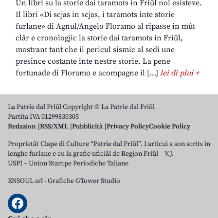
Un libri su la storie dai taramots in Friûl nol esisteve.
Il libri «Di scjas in scjas, i taramots inte storie
furlane» di Agnul/Angelo Floramo al ripasse in mût
clâr e cronologjic la storie dai taramots in Friûl,
mostrant tant che il pericul sismic al sedi une
presince costante inte nestre storie. La pene
fortunade di Floramo e acompagne il […]
lei di plui +
La Patrie dal Friûl Copyright © La Patrie dal Friûl
Partita IVA 01299830305
Redazion
RSS/XML
Pubblicità
Privacy Policy
Cookie Policy
Proprietât Clape di Culture “Patrie dal Friûl”. I articui a son scrits in
lenghe furlane e cu la grafie uficiâl de Regjon Friûl – V.J.
USPI – Union Stampe Periodiche Taliane
ENSOUL srl
-
Grafiche GTower Studio