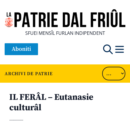
SFUEI MENSÎL FURLAN INDIPENDENT
Aboniti
ARCHIVI DE PATRIE
IL FERÂL – Eutanasie
culturâl
............