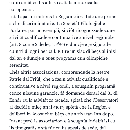
confrontât cu lis altris realtâts minorizadis
europeanis.
Intâl spartî i milions la Regjon e à za fate une prime
sielte discriminatorie. La Societât Filologjiche
Furlane, par un esempli, si viôt ricognossude «une
ativitât cualificade e continuative a nivel regjonâl»
(art. 8 come 2 de leç 15/’96) e duncje e je sigurade
cuintri di ogni pericul. E tire un slac di beçs al inizi
dal an e duncje e pues programâ cun olimpiche
serenitât.
Chês altris associazions, comprendude la nestre
Patrie dai Friûl, che a fasin ativitât cualificade e
continuative a nivel regjonâl, a scuegnin programâ
cence nissune garanzie, fâ domande dentri dai 31 di
Zenâr cu la ativitât za tacade, spietâ che l’Osservatori
al decidi a mieç an il «tot», spietâ che la Regjon e
deliberi in Avost chei bêçs che a rivaran l’an dopo.
Intant però la associazion e à scugnût indebitâsi cu
lis tipografiis e stâ fûr cu lis spesis de sede, dal