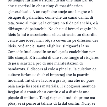
pe lenghe furlane e riscjant di dâi une man par no
che e sparissi in chest timp di massificazion
gjeneralizade. A àn capît che ancje une lenghe e à
bisugne di palanchis, come che un canai dal lat di
tetâ. Senò al mûr. Se la culture no ti da palanchis, e à
dibisugne di palanchis. No che cui bêçs ti vegnin lis
ideis (a ‘nd è associazions che a strassin un disordin
cence une idee), ma i bêçs a coventin pe difusion des
ideis. Vuê ancje Dante Alighieri si tignarès la sô
Comedie intal casselin se nol cjatàs cualchidun par
fâle stampâ. E tratantsi di une robe lungje al riscjarès
di jessi scartât a pro di une manifestazion di
bandarots. Il discors al cole a pinel su la cuistion de
culture furlane e di chei imprescj che la puartin
indenant. Int che e lavore a gratis, ma che no pues
paiâ ancje lis spesis materiâls. Il ricognossiment de
Regjon al à tratât chest cantin e al à distinât une
piçade di milions. Tancj rispiet al nuie di prime ma
pôcs, se si pense ai talians di là dal confin. Nuie, se