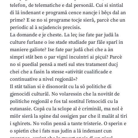
telefon, de telematiche e dal personâl. Cui si sintial
di lâ indenant e programâ cence nancje i bêçs dal an
prime? E se no si programe tocje sierâ, parcè che un
periodic al à scjadencis precisis.
La domande e je cheste. La leç ise fate par judâ la
culture furlane o ise stade studiade par fâle sparî in
maniere galiote? Ise fate par judâ chei che a àn
simpri stât ben o par vignî incuintri ai piçui? Parcè
no si puedial pensâ a meti sul stes tratament ducj
chei che a fasin la stesse «ativitât cualificade e
continuative a nivel regjonâl»?
Il stât talian si è disonorât cu la sô politiche di
gjenocidi culturâl. No volaressin che la novitât de
politiche regjonâl e fos tal sostituî l’etnocidi cu la
eutanasie. Copâ cu la sclope al è criminâl, ma nol è
miôr sierâ la spine dal ossigjen par che il malât al tiri
i sghirets. No volìn pensâ a tante tristerie. O sperìn e
o spietìn che i fats nus judin a lâ indenant cun