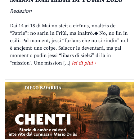
Redazion
Dai 14 ai 18 di Mai no steit a cirînus, noaltris de
“Patrie”: no sarin in Friûl, ma inaltrò.◆ No, no lìn in
esili. Pal moment, jessi “furlans che no si rindin” nol
è ancjemò une colpe. Salacor lu deventarà, ma pal
moment o podin jessi “libars di sielzi” di lâ in
“mission”. Une mission […]
lei di plui +