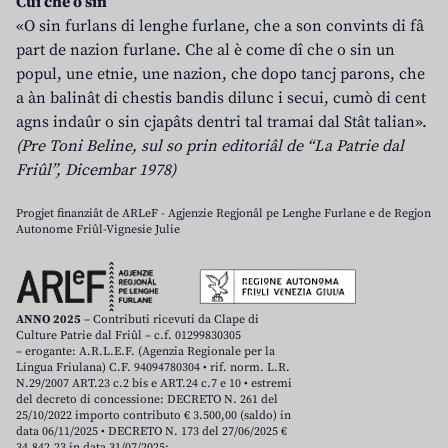
Cui che o sin
«O sin furlans di lenghe furlane, che a son convints di fâ
part de nazion furlane. Che al è come dî che o sin un
popul, une etnie, une nazion, che dopo tancj parons, che
a àn balinât di chestis bandis dilunc i secui, cumò di cent
agns indaûr o sin cjapâts dentri tal tramai dal Stât talian».
(Pre Toni Beline, sul so prin editoriâl de “La Patrie dal
Friûl”, Dicembar 1978)
Progjet finanziât de ARLeF - Agjenzie Regjonâl pe Lenghe Furlane e de Regjon
Autonome Friûl-Vignesie Julie
ANNO 2025
– Contributi ricevuti da Clape di
Culture Patrie dal Friûl – c.f. 01299830305
– erogante: A.R.L.E.F. (Agenzia Regionale per la
Lingua Friulana) C.F. 94094780304 • rif. norm. L.R.
N.29/2007 ART.23 c.2 bis e ART.24 c.7 e 10 • estremi
del decreto di concessione: DECRETO N. 261 del
25/10/2022 importo contributo € 3.500,00 (saldo) in
data 06/11/2025 • DECRETO N. 173 del 27/06/2025 €
34.842,23 in data 31/07/2025;