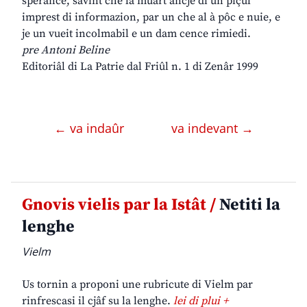
sperance, savint che la muart ancje di un piçul
imprest di informazion, par un che al à pôc e nuie, e
je un vueit incolmabil e un dam cence rimiedi.
pre Antoni Beline
Editoriâl di La Patrie dal Friûl n. 1 di Zenâr 1999
← va indaûr
va indevant →
Gnovis vielis par la Istât /
Netiti la
lenghe
Vielm
Us tornin a proponi une rubricute di Vielm par
rinfrescasi il cjâf su la lenghe.
lei di plui +