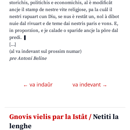
storichis, politichis e economichis, al è modificât
ancje il stamp de nestre vite religjose, pa la cuâl il
nestri rapuart cun Diu, se nus è restât un, nol à dibot
nuie dal rivuart e de teme dai nestris paris e vons. E,
in proporzion, e je calade o sparide ancje la pôre dal
predi. ❚
[…]
(al va indevant sul prossim numar)
pre Antoni Beline
← va indaûr
va indevant →
Gnovis vielis par la Istât /
Netiti la
lenghe