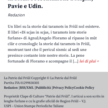
Pavie e Udin.
Redazion
Un libri su la storie dai taramots in Friûl nol esisteve.
Il libri «Di scjas in scjas, i taramots inte storie
furlane» di Agnul/Angelo Floramo al ripasse in mût
clâr e cronologjic la storie dai taramots in Friûl,
mostrant tant che il pericul sismic al sedi une
presince costante inte nestre storie. La pene
fortunade di Floramo e acompagne il […]
lei di plui +
La Patrie dal Friûl Copyright © La Patrie dal Friûl
Partita IVA 01299830305
Redazion
RSS/XML
Pubblicità
Privacy Policy
Cookie Policy
Proprietât Clape di Culture “Patrie dal Friûl”. I articui a son scrits in
lenghe furlane e cu la grafie uficiâl de Regjon Friûl – V.J.
USPI – Union Stampe Periodiche Taliane