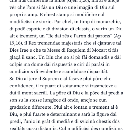
che nus conferme la Bibie (Gjen 1,26), ma al è ancje
vêr che l’om si fâs un Diu o une imagjin di Diu sul
propri stamp. E chest stamp si modifiche cul
modificâsi de storie. Par chel, in timp di monarchie,
di podê espotic e di division di classis, o varìn un Diu
alt e trement, un “Re dai rês e Paron dai parons” (Ap
19,16), il Rex tremendae majestatis che si cjantave tal
Dies Irae e che te Messe di Requiem di Mozart ti fâs
glaçâ il sanc. Un Diu che no si pò fâi domandis e dâi
colpis ma dome dâi rispuestis e cirî di parâsi in
condizions di evidente e scandalose disparitât.
Se Diu al jere il Suprem e al faseve plui pôre che
confidence, il rapuart di sotanance si trasmeteve a
dut il mont sacrâl. La pôre di Diu e la pôre dal predi a
son su la stesse lungjece di onde, ancje se cun
gradazion diferente. Plui alt e lontan e trement al è
Diu, e plui fuarte e determinant e sarà la figure dal
predi, l’unic in grât di mediâ e di svicinâ chestis dôs
realtâts cussì distantis. Cul modificâsi des condizions