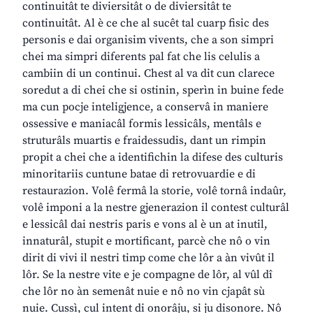
continuitât te diviersitât o de diviersitât te
continuitât. Al è ce che al sucêt tal cuarp fisic des
personis e dai organisim vivents, che a son simpri
chei ma simpri diferents pal fat che lis celulis a
cambiin di un continui. Chest al va dit cun clarece
soredut a di chei che si ostinin, sperìn in buine fede
ma cun pocje inteligjence, a conservâ in maniere
ossessive e maniacâl formis lessicâls, mentâls e
struturâls muartis e fraidessudis, dant un rimpin
propit a chei che a identifichin la difese des culturis
minoritariis cuntune batae di retrovuardie e di
restaurazion. Volê fermâ la storie, volê tornâ indaûr,
volê imponi a la nestre gjenerazion il contest culturâl
e lessicâl dai nestris paris e vons al è un at inutil,
innaturâl, stupit e mortificant, parcè che nô o vin
dirit di vivi il nestri timp come che lôr a àn vivût il
lôr. Se la nestre vite e je compagne de lôr, al vûl dî
che lôr no àn semenât nuie e nô no vin cjapât sù
nuie. Cussì, cul intent di onorâju, si ju disonore. Nô