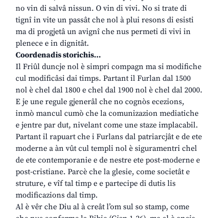
no vin di salvâ nissun. O vin di vivi. No si trate di
tignî in vite un passât che nol à plui resons di esisti
ma di progjetâ un avignî che nus permeti di vivi in
plenece e in dignitât.
Coordenadis storichis…
Il Friûl duncje nol è simpri compagn ma si modifiche
cul modificâsi dai timps. Partant il Furlan dal 1500
nol è chel dal 1800 e chel dal 1900 nol è chel dal 2000.
E je une regule gjenerâl che no cognòs ecezions,
inmò mancul cumò che la comunizazion mediatiche
e jentre par dut, nivelant come une staze implacabil.
Partant il rapuart che i Furlans dal patriarcjât e de ete
moderne a àn vût cul templi nol è siguramentri chel
de ete contemporanie e de nestre ete post-moderne e
post-cristiane. Parcè che la glesie, come societât e
struture, e vîf tal timp e e partecipe di dutis lis
modificazions dal timp.
Al è vêr che Diu al à creât l’om sul so stamp, come