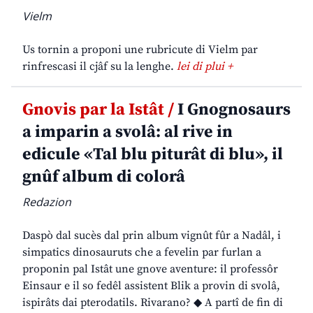
Vielm
Us tornin a proponi une rubricute di Vielm par
rinfrescasi il cjâf su la lenghe.
lei di plui +
Gnovis par la Istât /
I Gnognosaurs
a imparin a svolâ: al rive in
edicule «Tal blu piturât di blu», il
gnûf album di colorâ
Redazion
Daspò dal sucès dal prin album vignût fûr a Nadâl, i
simpatics dinosauruts che a fevelin par furlan a
proponin pal Istât une gnove aventure: il professôr
Einsaur e il so fedêl assistent Blik a provin di svolâ,
ispirâts dai pterodatils. Rivarano? ◆ A partî de fin di