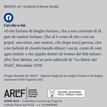
ENSOUL srl
-
Grafiche GTower Studio
Cui che o sin
«O sin furlans di lenghe furlane, che a son convints di fâ
part de nazion furlane. Che al è come dî che o sin un
popul, une etnie, une nazion, che dopo tancj parons, che
a àn balinât di chestis bandis dilunc i secui, cumò di cent
agns indaûr o sin cjapâts dentri tal tramai dal Stât talian».
(Pre Toni Beline, sul so prin editoriâl de “La Patrie dal
Friûl”, Dicembar 1978)
Progjet finanziât de ARLeF - Agjenzie Regjonâl pe Lenghe Furlane e de Regjon
Autonome Friûl-Vignesie Julie
ANNO 2025
– Contributi ricevuti da Clape di
Culture Patrie dal Friûl – c.f. 01299830305