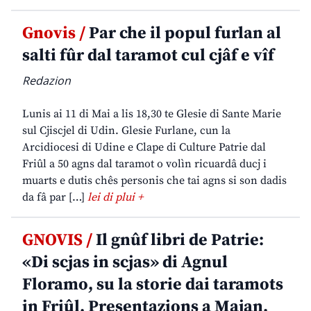
Gnovis /
Par che il popul furlan al
salti fûr dal taramot cul cjâf e vîf
Redazion
Lunis ai 11 di Mai a lis 18,30 te Glesie di Sante Marie
sul Cjiscjel di Udin. Glesie Furlane, cun la
Arcidiocesi di Udine e Clape di Culture Patrie dal
Friûl a 50 agns dal taramot o volìn ricuardâ ducj i
muarts e dutis chês personis che tai agns si son dadis
da fâ par […]
lei di plui +
GNOVIS /
Il gnûf libri de Patrie:
«Di scjas in scjas» di Agnul
Floramo, su la storie dai taramots
in Friûl. Presentazions a Majan,