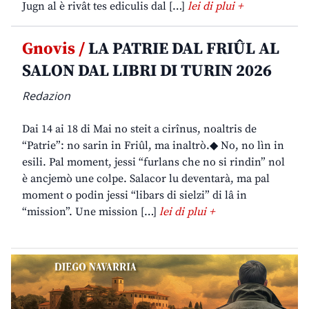
Jugn al è rivât tes ediculis dal […]
lei di plui +
Gnovis /
LA PATRIE DAL FRIÛL AL
SALON DAL LIBRI DI TURIN 2026
Redazion
Dai 14 ai 18 di Mai no steit a cirînus, noaltris de
“Patrie”: no sarin in Friûl, ma inaltrò.◆ No, no lìn in
esili. Pal moment, jessi “furlans che no si rindin” nol
è ancjemò une colpe. Salacor lu deventarà, ma pal
moment o podin jessi “libars di sielzi” di lâ in
“mission”. Une mission […]
lei di plui +