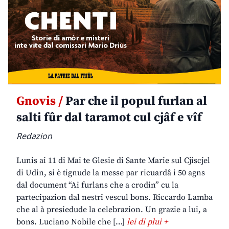
Gnovis /
Par che il popul furlan al
salti fûr dal taramot cul cjâf e vîf
Redazion
Lunis ai 11 di Mai te Glesie di Sante Marie sul Cjiscjel
di Udin, si è tignude la messe par ricuardâ i 50 agns
dal document “Ai furlans che a crodin” cu la
partecipazion dal nestri vescul bons. Riccardo Lamba
che al à presiedude la celebrazion. Un grazie a lui, a
bons. Luciano Nobile che […]
lei di plui +