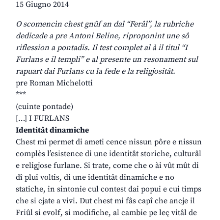
15 Giugno 2014
O scomencìn chest gnûf an dal “Ferâl”, la rubriche
dedicade a pre Antoni Beline, riproponint une sô
riflession a pontadis. Il test complet al à il titul “I
Furlans e il templi” e al presente un resonament sul
rapuart dai Furlans cu la fede e la religjositât.
pre Roman Michelotti
***
(cuinte pontade)
[…] I FURLANS
Identitât dinamiche
Chest mi permet di ameti cence nissun pôre e nissun
complès l’esistence di une identitât storiche, culturâl
e religjose furlane. Si trate, come che o ài vût mût di
dî plui voltis, di une identitât dinamiche e no
statiche, in sintonie cul contest dai popui e cui timps
che si cjate a vivi. Dut chest mi fâs capî che ancje il
Friûl si evolf, si modifiche, al cambie pe leç vitâl de