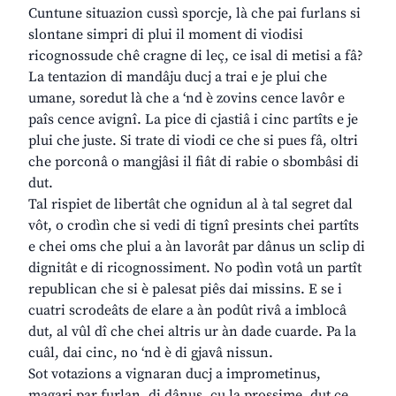
Cuntune situazion cussì sporcje, là che pai furlans si
slontane simpri di plui il moment di viodisi
ricognossude chê cragne di leç, ce isal di metisi a fâ?
La tentazion di mandâju ducj a trai e je plui che
umane, soredut là che a ‘nd è zovins cence lavôr e
paîs cence avignî. La pice di cjastiâ i cinc partîts e je
plui che juste. Si trate di viodi ce che si pues fâ, oltri
che porconâ o mangjâsi il fiât di rabie o sbombâsi di
dut.
Tal rispiet de libertât che ognidun al à tal segret dal
vôt, o crodìn che si vedi di tignî presints chei partîts
e chei oms che plui a àn lavorât par dânus un sclip di
dignitât e di ricognossiment. No podìn votâ un partît
republican che si è palesat piês dai missins. E se i
cuatri scrodeâts de elare a àn podût rivâ a imblocâ
dut, al vûl dî che chei altris ur àn dade cuarde. Pa la
cuâl, dai cinc, no ‘nd è di gjavâ nissun.
Sot votazions a vignaran ducj a imprometinus,
magari par furlan, di dânus, cu la prossime, dut ce