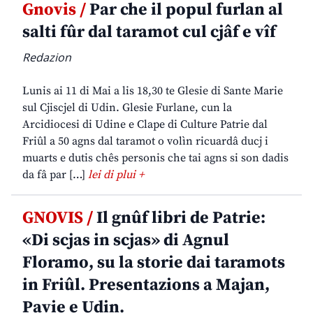
Gnovis /
Par che il popul furlan al
salti fûr dal taramot cul cjâf e vîf
Redazion
Lunis ai 11 di Mai a lis 18,30 te Glesie di Sante Marie
sul Cjiscjel di Udin. Glesie Furlane, cun la
Arcidiocesi di Udine e Clape di Culture Patrie dal
Friûl a 50 agns dal taramot o volìn ricuardâ ducj i
muarts e dutis chês personis che tai agns si son dadis
da fâ par […]
lei di plui +
GNOVIS /
Il gnûf libri de Patrie:
«Di scjas in scjas» di Agnul
Floramo, su la storie dai taramots
in Friûl. Presentazions a Majan,
Pavie e Udin.