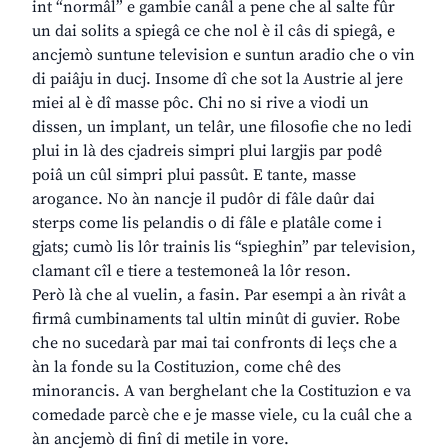
int “normâl” e gambie canâl a pene che al salte fûr
un dai solits a spiegâ ce che nol è il câs di spiegâ, e
ancjemò suntune television e suntun aradio che o vin
di paiâju in ducj. Insome dî che sot la Austrie al jere
miei al è dî masse pôc. Chi no si rive a viodi un
dissen, un implant, un telâr, une filosofie che no ledi
plui in là des cjadreis simpri plui largjis par podê
poiâ un cûl simpri plui passût. E tante, masse
arogance. No àn nancje il pudôr di fâle daûr dai
sterps come lis pelandis o di fâle e platâle come i
gjats; cumò lis lôr trainis lis “spieghin” par television,
clamant cîl e tiere a testemoneâ la lôr reson.
Però là che al vuelin, a fasin. Par esempi a àn rivât a
firmâ cumbinaments tal ultin minût di guvier. Robe
che no sucedarà par mai tai confronts di leçs che a
àn la fonde su la Costituzion, come chê des
minorancis. A van berghelant che la Costituzion e va
comedade parcè che e je masse viele, cu la cuâl che a
àn ancjemò di finî di metile in vore.