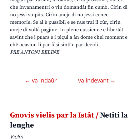
che invanamentri o vin domandât fin cumò. Cirìn di
no jessi stupits. Cirìn ancje di no jessi cence
memorie. Se al è pussibil e se nus trai il cûr, cirìn
ancje di voltâ pagjine. In plene cussience e libertât
savint che i puars e i piçui a àn dome chel moment e
chê ocasion li par fâsi sintî e par decidi.
PRE ANTONI BELINE
← va indaûr
va indevant →
Gnovis vielis par la Istât /
Netiti la
lenghe
Vielm