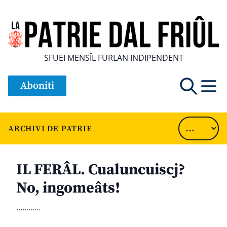
SFUEI MENSÎL FURLAN INDIPENDENT
Aboniti
ARCHIVI DE PATRIE
IL FERÂL. Cualuncuiscj?
No, ingomeâts!
............