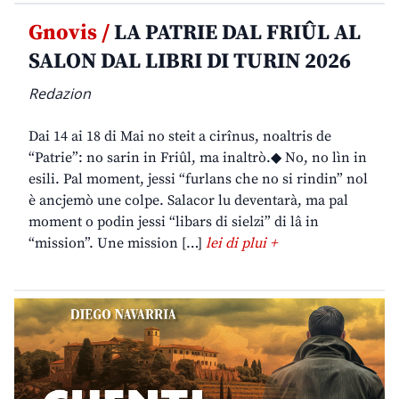
Gnovis /
LA PATRIE DAL FRIÛL AL
SALON DAL LIBRI DI TURIN 2026
Redazion
Dai 14 ai 18 di Mai no steit a cirînus, noaltris de
“Patrie”: no sarin in Friûl, ma inaltrò.◆ No, no lìn in
esili. Pal moment, jessi “furlans che no si rindin” nol
è ancjemò une colpe. Salacor lu deventarà, ma pal
moment o podin jessi “libars di sielzi” di lâ in
“mission”. Une mission […]
lei di plui +