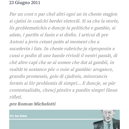
23 Giugno 2011
Par un cont o par chel altri ogni an in cheste stagjon
si cjatisi in cualchi berdei eletorâl. Si sa che la storie,
lis problematichis e duncje la politiche e gambie, si
adate, i partîts si fasin e si disfin. I articui di pre
Antoni a jerin cetant peâts al moment che a
sucedevin i fats. In cheste rubriche ju riproponìn e
cussì o podìn di une bande riviodi il nestri passât, di
chê altre capî che se al somee che dut al gambii, in
realtât te sostance pôc o nuie al gambie: arogance,
grandis promessis, gole di cjadreis, minorancis
fermis ai lôr problemis di simpri… E duncje, se pûr
contestualizâts, chescj pinsîrs a puedin simpri fânus
rifleti.
pre Roman Michelotti