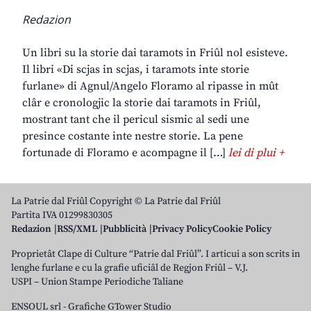
Redazion
Un libri su la storie dai taramots in Friûl nol esisteve.
Il libri «Di scjas in scjas, i taramots inte storie
furlane» di Agnul/Angelo Floramo al ripasse in mût
clâr e cronologjic la storie dai taramots in Friûl,
mostrant tant che il pericul sismic al sedi une
presince costante inte nestre storie. La pene
fortunade di Floramo e acompagne il […]
lei di plui +
La Patrie dal Friûl Copyright © La Patrie dal Friûl
Partita IVA 01299830305
Redazion
RSS/XML
Pubblicità
Privacy Policy
Cookie Policy
Proprietât Clape di Culture “Patrie dal Friûl”. I articui a son scrits in
lenghe furlane e cu la grafie uficiâl de Regjon Friûl – V.J.
USPI – Union Stampe Periodiche Taliane
ENSOUL srl
-
Grafiche GTower Studio