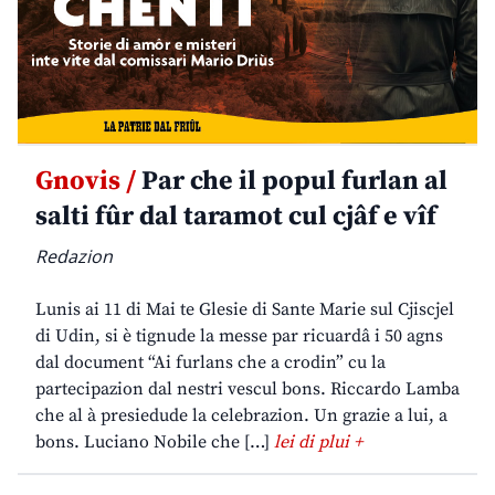
Gnovis /
Par che il popul furlan al
salti fûr dal taramot cul cjâf e vîf
Redazion
Lunis ai 11 di Mai te Glesie di Sante Marie sul Cjiscjel
di Udin, si è tignude la messe par ricuardâ i 50 agns
dal document “Ai furlans che a crodin” cu la
partecipazion dal nestri vescul bons. Riccardo Lamba
che al à presiedude la celebrazion. Un grazie a lui, a
bons. Luciano Nobile che […]
lei di plui +