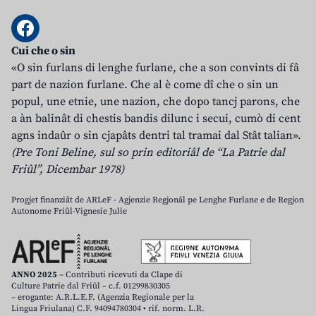
Cui che o sin
«O sin furlans di lenghe furlane, che a son convints di fâ
part de nazion furlane. Che al è come dî che o sin un
popul, une etnie, une nazion, che dopo tancj parons, che
a àn balinât di chestis bandis dilunc i secui, cumò di cent
agns indaûr o sin cjapâts dentri tal tramai dal Stât talian».
(Pre Toni Beline, sul so prin editoriâl de “La Patrie dal
Friûl”, Dicembar 1978)
Progjet finanziât de ARLeF - Agjenzie Regjonâl pe Lenghe Furlane e de Regjon
Autonome Friûl-Vignesie Julie
ANNO 2025
– Contributi ricevuti da Clape di
Culture Patrie dal Friûl – c.f. 01299830305
– erogante: A.R.L.E.F. (Agenzia Regionale per la
Lingua Friulana) C.F. 94094780304 • rif. norm. L.R.