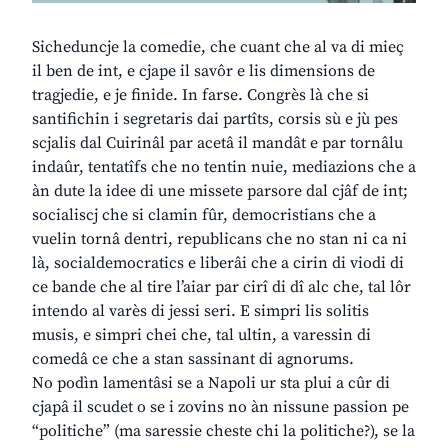
Sicheduncje la comedie, che cuant che al va di mieç
il ben de int, e cjape il savôr e lis dimensions de
tragjedie, e je finide. In farse. Congrès là che si
santifichin i segretaris dai partîts, corsis sù e jù pes
scjalis dal Cuirinâl par acetâ il mandât e par tornâlu
indaûr, tentatîfs che no tentin nuie, mediazions che a
àn dute la idee di une missete parsore dal cjâf de int;
socialiscj che si clamin fûr, democristians che a
vuelin tornâ dentri, republicans che no stan ni ca ni
là, socialdemocratics e liberâi che a cirin di viodi di
ce bande che al tire l’aiar par cirî di dî alc che, tal lôr
intendo al varès di jessi seri. E simpri lis solitis
musis, e simpri chei che, tal ultin, a varessin di
comedâ ce che a stan sassinant di agnorums.
No podìn lamentâsi se a Napoli ur sta plui a cûr di
cjapâ il scudet o se i zovins no àn nissune passion pe
“politiche” (ma saressie cheste chi la politiche?), se la