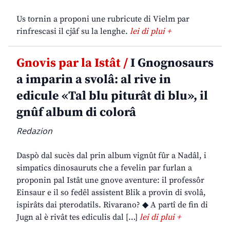
Us tornin a proponi une rubricute di Vielm par
rinfrescasi il cjâf su la lenghe.
lei di plui +
Gnovis par la Istât /
I Gnognosaurs
a imparin a svolâ: al rive in
edicule «Tal blu piturât di blu», il
gnûf album di colorâ
Redazion
Daspò dal sucès dal prin album vignût fûr a Nadâl, i
simpatics dinosauruts che a fevelin par furlan a
proponin pal Istât une gnove aventure: il professôr
Einsaur e il so fedêl assistent Blik a provin di svolâ,
ispirâts dai pterodatils. Rivarano? ◆ A partî de fin di
Jugn al è rivât tes ediculis dal […]
lei di plui +