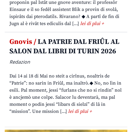
proponin pal Istât une gnove aventure: il professôr
Einsaur e il so fedêl assistent Blik a provin di svolâ,
ispirâts dai pterodatils. Rivarano? ◆ A partî de fin di
Jugn al è rivât tes ediculis dal […]
lei di plui +
Gnovis /
LA PATRIE DAL FRIÛL AL
SALON DAL LIBRI DI TURIN 2026
Redazion
Dai 14 ai 18 di Mai no steit a cirînus, noaltris de
“Patrie”: no sarin in Friûl, ma inaltrò.◆ No, no lìn in
esili. Pal moment, jessi “furlans che no si rindin” nol
è ancjemò une colpe. Salacor lu deventarà, ma pal
moment o podin jessi “libars di sielzi” di lâ in
“mission”. Une mission […]
lei di plui +