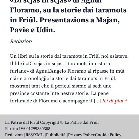
«Di scjas in scjas» di Agnul
Floramo, su la storie dai taramots
in Friûl. Presentazions a Majan,
Pavie e Udin.
Redazion
Un libri su la storie dai taramots in Friûl nol esisteve.
Il libri «Di scjas in scjas, i taramots inte storie
furlane» di Agnul/Angelo Floramo al ripasse in mût
clâr e cronologjic la storie dai taramots in Friûl,
mostrant tant che il pericul sismic al sedi une
presince costante inte nestre storie. La pene
fortunade di Floramo e acompagne il […]
lei di plui +
La Patrie dal Friûl Copyright © La Patrie dal Friûl
Partita IVA 01299830305
Redazion
RSS/XML
Pubblicità
Privacy Policy
Cookie Policy