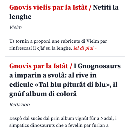
Gnovis vielis par la Istât /
Netiti la
lenghe
Vielm
Us tornin a proponi une rubricute di Vielm par
rinfrescasi il cjâf su la lenghe.
lei di plui +
Gnovis par la Istât /
I Gnognosaurs
a imparin a svolâ: al rive in
edicule «Tal blu piturât di blu», il
gnûf album di colorâ
Redazion
Daspò dal sucès dal prin album vignût fûr a Nadâl, i
simpatics dinosauruts che a fevelin par furlan a