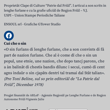
Proprietât Clape di Culture “Patrie dal Friûl”. I articui a son scrits in
lenghe furlane e cu la grafie uficiâl de Regjon Friûl – V.J.
USPI – Union Stampe Periodiche Taliane
ENSOUL srl
-
Grafiche GTower Studio
Cui che o sin
«O sin furlans di lenghe furlane, che a son convints di fâ
part de nazion furlane. Che al è come dî che o sin un
popul, une etnie, une nazion, che dopo tancj parons, che
a àn balinât di chestis bandis dilunc i secui, cumò di cent
agns indaûr o sin cjapâts dentri tal tramai dal Stât talian».
(Pre Toni Beline, sul so prin editoriâl de “La Patrie dal
Friûl”, Dicembar 1978)
Progjet finanziât de ARLeF - Agjenzie Regjonâl pe Lenghe Furlane e de Regjon
Autonome Friûl-Vignesie Julie