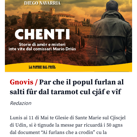
Gnovis /
Par che il popul furlan al
salti fûr dal taramot cul cjâf e vîf
Redazion
Lunis ai 11 di Mai te Glesie di Sante Marie sul Cjiscjel
di Udin, si è tignude la messe par ricuardâ i 50 agns
dal document “Ai furlans che a crodin” cu la