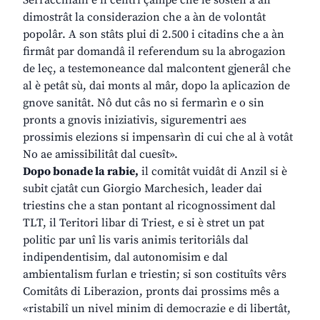
Serracchiani e il centri çampe che le sosten a àn
dimostrât la considerazion che a àn de volontât
popolâr. A son stâts plui di 2.500 i citadins che a àn
firmât par domandâ il referendum su la abrogazion
de leç, a testemoneance dal malcontent gjenerâl che
al è petât sù, dai monts al mâr, dopo la aplicazion de
gnove sanitât. Nô dut câs no si fermarìn e o sin
pronts a gnovis iniziativis, sigurementri aes
prossimis elezions si impensarìn di cui che al à votât
No ae amissibilitât dal cuesît».
Dopo bonade la rabie,
il comitât vuidât di Anzil si è
subit cjatât cun Giorgio Marchesich, leader dai
triestins che a stan pontant al ricognossiment dal
TLT, il Teritori libar di Triest, e si è stret un pat
politic par unî lis varis animis teritoriâls dal
indipendentisim, dal autonomisim e dal
ambientalism furlan e triestin; si son costituîts vêrs
Comitâts di Liberazion, pronts dai prossims mês a
«ristabilî un nivel minim di democrazie e di libertât,