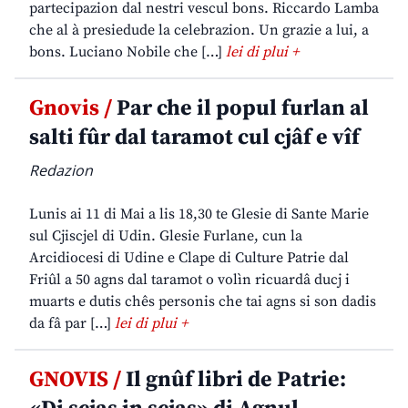
partecipazion dal nestri vescul bons. Riccardo Lamba
che al à presiedude la celebrazion. Un grazie a lui, a
bons. Luciano Nobile che […]
lei di plui +
Gnovis /
Par che il popul furlan al
salti fûr dal taramot cul cjâf e vîf
Redazion
Lunis ai 11 di Mai a lis 18,30 te Glesie di Sante Marie
sul Cjiscjel di Udin. Glesie Furlane, cun la
Arcidiocesi di Udine e Clape di Culture Patrie dal
Friûl a 50 agns dal taramot o volìn ricuardâ ducj i
muarts e dutis chês personis che tai agns si son dadis
da fâ par […]
lei di plui +
GNOVIS /
Il gnûf libri de Patrie: