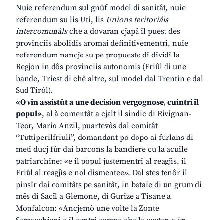
Nuie referendum sul gnûf model di sanitât, nuie
referendum su lis Uti, lis
Unions teritoriâls
intercomunâls
che a dovaran cjapâ il puest des
provinciis abolidis aromai definitivementri, nuie
referendum nancje su pe propueste di dividi la
Regjon in dôs provinciis autonomis (Friûl di une
bande, Triest di chê altre, sul model dal Trentin e dal
Sud Tirôl).
«O vin assistût a une decision vergognose, cuintri il
popul»
, al à comentât a cjalt il sindic di Rivignan-
Teor, Mario Anzil, puartevôs dal comitât
“Tuttiperilfriuli”, domandant po dopo ai furlans di
meti ducj fûr dai barcons la bandiere cu la acuile
patriarchine: «e il popul justementri al reagjìs, il
Friûl al reagjìs e nol dismentee». Dal stes tenôr il
pinsîr dai comitâts pe sanitât, in bataie di un grum di
mês di Sacîl a Glemone, di Gurize a Tisane a
Monfalcon: «Ancjemò une volte la Zonte