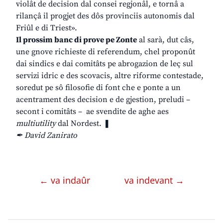
violât de decision dal consei regjonâl, e tornâ a
rilançâ il progjet des dôs provinciis autonomis dal
Friûl e di Triest».
Il prossim banc di prove pe Zonte
al sarà, dut câs,
une gnove richieste di referendum, chel proponût
dai sindics e dai comitâts pe abrogazion de leç sul
servizi idric e des scovacis, altre riforme contestade,
soredut pe sô filosofie di font che e ponte a un
acentrament des decision e de gjestion, preludi –
secont i comitâts – ae svendite de aghe aes
multiutility
dal Nordest. ❚
✒ David Zanirato
← va indaûr
va indevant →