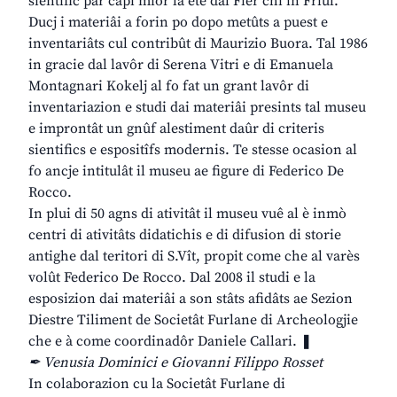
sientific par capî miôr la ete dal Fier chi in Friûl.
Ducj i materiâi a forin po dopo metûts a puest e
inventariâts cul contribût di Maurizio Buora. Tal 1986
in gracie dal lavôr di Serena Vitri e di Emanuela
Montagnari Kokelj al fo fat un grant lavôr di
inventariazion e studi dai materiâi presints tal museu
e improntât un gnûf alestiment daûr di criteris
sientifics e espositîfs modernis. Te stesse ocasion al
fo ancje intitulât il museu ae figure di Federico De
Rocco.
In plui di 50 agns di ativitât il museu vuê al è inmò
centri di ativitâts didatichis e di difusion di storie
antighe dal teritori di S.Vît, propit come che al varès
volût Federico De Rocco. Dal 2008 il studi e la
esposizion dai materiâi a son stâts afidâts ae Sezion
Diestre Tiliment de Societât Furlane di Archeologjie
che e à come coordinadôr Daniele Callari. ❚
✒ Venusia Dominici e Giovanni Filippo Rosset
In colaborazion cu la Societât Furlane di