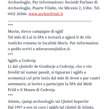
Archeologjie, Par informazions: Societât Furlane di
Archeologjie, Puarte Vilalte, vie Micesio 2, Udin. Tel.
0432 26560.
www.archeofriuli.it
___________________________________________
***
Murùs, tierce campagne di sgjâf
Tal mês di Lui la SFA e tornarà a sgjavâ li de vile
rustiche romane in localitât Muris. Par informazion
o podês scrivi a mlavarone@alice.it.
***
Sgjâfs a Codroip
Li dal cjistielîr de Gradiscje a Codroip, che o vin
fevelât tal numar passât, si tignaran i sgjâfs a
scomençâ cul prin lunis dal mês di Avost e par cuatri
setemanis; ai lavôrs a partecipin la SFA dal Medi
Friûl e il Museu di Codroip.
***
Atimis, cjamp archeologjic tal Cjistiel Superiôr
Dal 1997 a son in cors i sgjâfs tal cjistiel di Atimis,