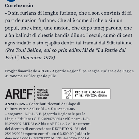
Cui che o sin
«O sin furlans di lenghe furlane, che a son convints di fâ
part de nazion furlane. Che al è come dî che o sin un
popul, une etnie, une nazion, che dopo tancj parons, che
a àn balinât di chestis bandis dilunc i secui, cumò di cent
agns indaûr o sin cjapâts dentri tal tramai dal Stât talian».
(Pre Toni Beline, sul so prin editoriâl de “La Patrie dal
Friûl”, Dicembar 1978)
Progjet finanziât de ARLeF - Agjenzie Regjonâl pe Lenghe Furlane e de Regjon
Autonome Friûl-Vignesie Julie
ANNO 2025
– Contributi ricevuti da Clape di
Culture Patrie dal Friûl – c.f. 01299830305
– erogante: A.R.L.E.F. (Agenzia Regionale per la
Lingua Friulana) C.F. 94094780304 • rif. norm. L.R.
N.29/2007 ART.23 c.2 bis e ART.24 c.7 e 10 • estremi
del decreto di concessione: DECRETO N. 261 del
25/10/2022 importo contributo € 3.500,00 (saldo) in
data 06/11/2025 • DECRETO N. 173 del 27/06/2025 €