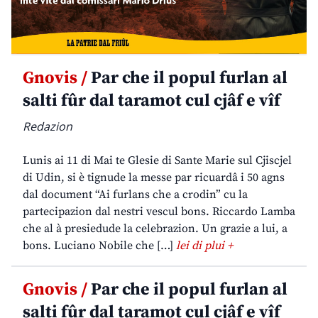
Gnovis /
Par che il popul furlan al
salti fûr dal taramot cul cjâf e vîf
Redazion
Lunis ai 11 di Mai te Glesie di Sante Marie sul Cjiscjel
di Udin, si è tignude la messe par ricuardâ i 50 agns
dal document “Ai furlans che a crodin” cu la
partecipazion dal nestri vescul bons. Riccardo Lamba
che al à presiedude la celebrazion. Un grazie a lui, a
bons. Luciano Nobile che […]
lei di plui +
Gnovis /
Par che il popul furlan al
salti fûr dal taramot cul cjâf e vîf