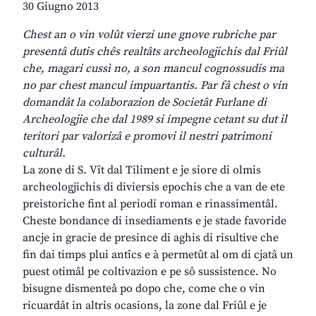
30 Giugno 2013
Chest an o vin volût vierzi une gnove rubriche par
presentâ dutis chês realtâts archeologjichis dal Friûl
che, magari cussì no, a son mancul cognossudis ma
no par chest mancul impuartantis. Par fâ chest o vin
domandât la colaborazion de Societât Furlane di
Archeologjie che dal 1989 si impegne cetant su dut il
teritori par valorizâ e promovi il nestri patrimoni
culturâl.
La zone di S. Vît dal Tiliment e je siore di olmis
archeologjichis di diviersis epochis che a van de ete
preistoriche fint al periodi roman e rinassimentâl.
Cheste bondance di insediaments e je stade favoride
ancje in gracie de presince di aghis di risultive che
fin dai timps plui antîcs e à permetût al om di cjatâ un
puest otimâl pe coltivazion e pe sô sussistence. No
bisugne dismenteâ po dopo che, come che o vin
ricuardât in altris ocasions, la zone dal Friûl e je