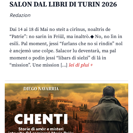
SALON DAL LIBRI DI TURIN 2026
Redazion
Dai 14 ai 18 di Mai no steit a cirînus, noaltris de
“Patrie”: no sarin in Friûl, ma inaltrò.◆ No, no lìn in
esili. Pal moment, jessi “furlans che no si rindin” nol
è ancjemò une colpe. Salacor lu deventarà, ma pal
moment o podin jessi “libars di sielzi” di lâ in
“mission”. Une mission […]
lei di plui +