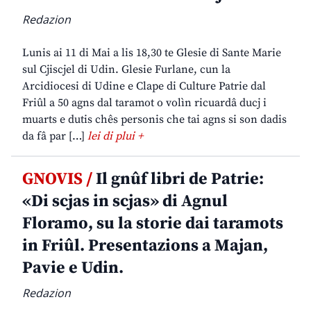
Redazion
Lunis ai 11 di Mai a lis 18,30 te Glesie di Sante Marie
sul Cjiscjel di Udin. Glesie Furlane, cun la
Arcidiocesi di Udine e Clape di Culture Patrie dal
Friûl a 50 agns dal taramot o volìn ricuardâ ducj i
muarts e dutis chês personis che tai agns si son dadis
da fâ par […]
lei di plui +
GNOVIS /
Il gnûf libri de Patrie:
«Di scjas in scjas» di Agnul
Floramo, su la storie dai taramots
in Friûl. Presentazions a Majan,
Pavie e Udin.
Redazion