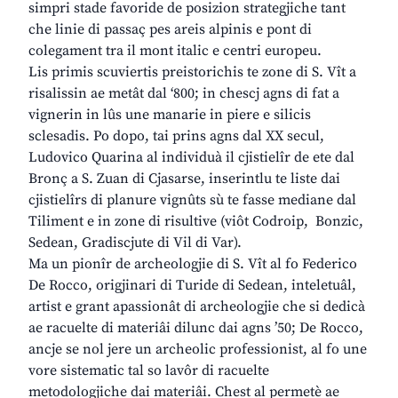
simpri stade favoride de posizion strategjiche tant
che linie di passaç pes areis alpinis e pont di
colegament tra il mont italic e centri europeu.
Lis primis scuviertis preistorichis te zone di S. Vît a
risalissin ae metât dal ‘800; in chescj agns di fat a
vignerin in lûs une manarie in piere e silicis
sclesadis. Po dopo, tai prins agns dal XX secul,
Ludovico Quarina al individuà il cjistielîr de ete dal
Bronç a S. Zuan di Cjasarse, inserintlu te liste dai
cjistielîrs di planure vignûts sù te fasse mediane dal
Tiliment e in zone di risultive (viôt Codroip, Bonzic,
Sedean, Gradiscjute di Vil di Var).
Ma un pionîr de archeologjie di S. Vît al fo Federico
De Rocco, origjinari di Turide di Sedean, inteletuâl,
artist e grant apassionât di archeologjie che si dedicà
ae racuelte di materiâi dilunc dai agns ’50; De Rocco,
ancje se nol jere un archeolic professionist, al fo une
vore sistematic tal so lavôr di racuelte
metodologjiche dai materiâi. Chest al permetè ae