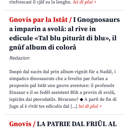
rinfrescasi il cjâf su la lenghe.
lei di plui +
Gnovis par la Istât /
I Gnognosaurs
a imparin a svolâ: al rive in
edicule «Tal blu piturât di blu», il
gnûf album di colorâ
Redazion
Daspò dal sucès dal prin album vignût fûr a Nadâl, i
simpatics dinosauruts che a fevelin par furlan a
proponin pal Istât une gnove aventure: il professôr
Einsaur e il so fedêl assistent Blik a provin di svolâ,
ispirâts dai pterodatils. Rivarano? ◆ A partî de fin di
Jugn al è rivât tes ediculis dal […]
lei di plui +
Gnovis /
LA PATRIE DAL FRIÛL AL