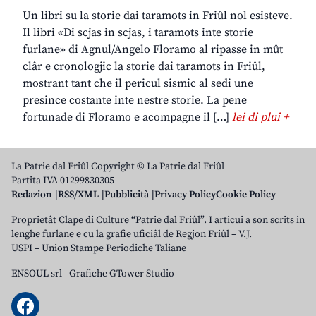
Un libri su la storie dai taramots in Friûl nol esisteve.
Il libri «Di scjas in scjas, i taramots inte storie
furlane» di Agnul/Angelo Floramo al ripasse in mût
clâr e cronologjic la storie dai taramots in Friûl,
mostrant tant che il pericul sismic al sedi une
presince costante inte nestre storie. La pene
fortunade di Floramo e acompagne il […]
lei di plui +
La Patrie dal Friûl Copyright © La Patrie dal Friûl
Partita IVA 01299830305
Redazion
RSS/XML
Pubblicità
Privacy Policy
Cookie Policy
Proprietât Clape di Culture “Patrie dal Friûl”. I articui a son scrits in
lenghe furlane e cu la grafie uficiâl de Regjon Friûl – V.J.
USPI – Union Stampe Periodiche Taliane
ENSOUL srl
-
Grafiche GTower Studio