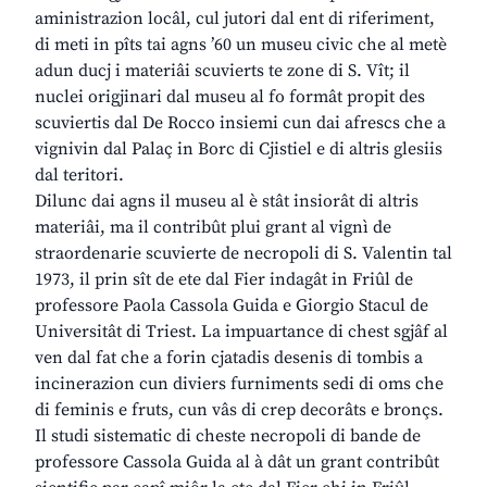
aministrazion locâl, cul jutori dal ent di riferiment,
di meti in pîts tai agns ’60 un museu civic che al metè
adun ducj i materiâi scuvierts te zone di S. Vît; il
nuclei origjinari dal museu al fo formât propit des
scuviertis dal De Rocco insiemi cun dai afrescs che a
vignivin dal Palaç in Borc di Cjistiel e di altris glesiis
dal teritori.
Dilunc dai agns il museu al è stât insiorât di altris
materiâi, ma il contribût plui grant al vignì de
straordenarie scuvierte de necropoli di S. Valentin tal
1973, il prin sît de ete dal Fier indagât in Friûl de
professore Paola Cassola Guida e Giorgio Stacul de
Universitât di Triest. La impuartance di chest sgjâf al
ven dal fat che a forin cjatadis desenis di tombis a
incinerazion cun diviers furniments sedi di oms che
di feminis e fruts, cun vâs di crep decorâts e bronçs.
Il studi sistematic di cheste necropoli di bande de
professore Cassola Guida al à dât un grant contribût