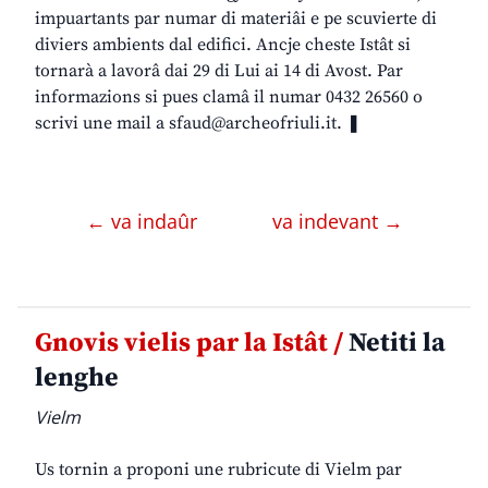
impuartants par numar di materiâi e pe scuvierte di
diviers ambients dal edifici. Ancje cheste Istât si
tornarà a lavorâ dai 29 di Lui ai 14 di Avost. Par
informazions si pues clamâ il numar 0432 26560 o
scrivi une mail a sfaud@archeofriuli.it. ❚
← va indaûr
va indevant →
Gnovis vielis par la Istât /
Netiti la
lenghe
Vielm
Us tornin a proponi une rubricute di Vielm par