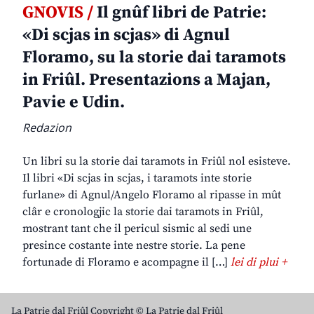
GNOVIS /
Il gnûf libri de Patrie:
«Di scjas in scjas» di Agnul
Floramo, su la storie dai taramots
in Friûl. Presentazions a Majan,
Pavie e Udin.
Redazion
Un libri su la storie dai taramots in Friûl nol esisteve.
Il libri «Di scjas in scjas, i taramots inte storie
furlane» di Agnul/Angelo Floramo al ripasse in mût
clâr e cronologjic la storie dai taramots in Friûl,
mostrant tant che il pericul sismic al sedi une
presince costante inte nestre storie. La pene
fortunade di Floramo e acompagne il […]
lei di plui +
La Patrie dal Friûl Copyright © La Patrie dal Friûl