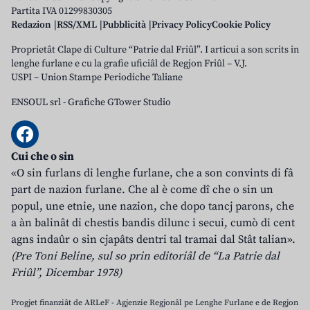
Partita IVA 01299830305
Redazion
RSS/XML
Pubblicità
Privacy Policy
Cookie Policy
Proprietât Clape di Culture “Patrie dal Friûl”. I articui a son scrits in
lenghe furlane e cu la grafie uficiâl de Regjon Friûl – V.J.
USPI – Union Stampe Periodiche Taliane
ENSOUL srl
-
Grafiche GTower Studio
Cui che o sin
«O sin furlans di lenghe furlane, che a son convints di fâ
part de nazion furlane. Che al è come dî che o sin un
popul, une etnie, une nazion, che dopo tancj parons, che
a àn balinât di chestis bandis dilunc i secui, cumò di cent
agns indaûr o sin cjapâts dentri tal tramai dal Stât talian».
(Pre Toni Beline, sul so prin editoriâl de “La Patrie dal
Friûl”, Dicembar 1978)
Progjet finanziât de ARLeF - Agjenzie Regjonâl pe Lenghe Furlane e de Regjon