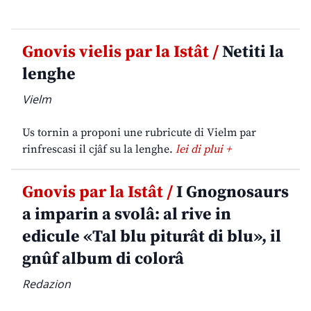
Gnovis vielis par la Istât /
Netiti la
lenghe
Vielm
Us tornin a proponi une rubricute di Vielm par
rinfrescasi il cjâf su la lenghe.
lei di plui +
Gnovis par la Istât /
I Gnognosaurs
a imparin a svolâ: al rive in
edicule «Tal blu piturât di blu», il
gnûf album di colorâ
Redazion