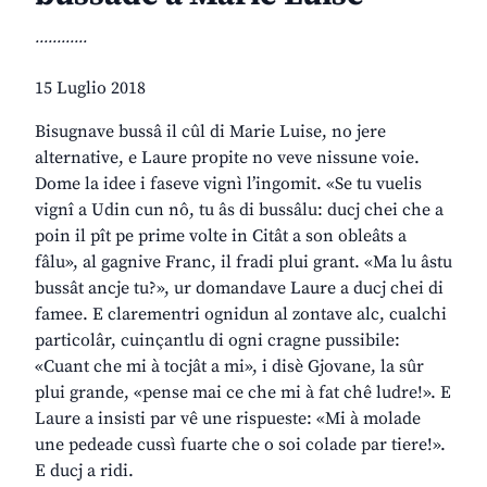
............
15 Luglio 2018
Bisugnave bussâ il cûl di Marie Luise, no jere
alternative, e Laure propite no veve nissune voie.
Dome la idee i faseve vignì l’ingomit. «Se tu vuelis
vignî a Udin cun nô, tu âs di bussâlu: ducj chei che a
poin il pît pe prime volte in Citât a son obleâts a
fâlu», al gagnive Franc, il fradi plui grant. «Ma lu âstu
bussât ancje tu?», ur domandave Laure a ducj chei di
famee. E clarementri ognidun al zontave alc, cualchi
particolâr, cuinçantlu di ogni cragne pussibile:
«Cuant che mi à tocjât a mi», i disè Gjovane, la sûr
plui grande, «pense mai ce che mi à fat chê ludre!». E
Laure a insisti par vê une rispueste: «Mi à molade
une pedeade cussì fuarte che o soi colade par tiere!».
E ducj a ridi.