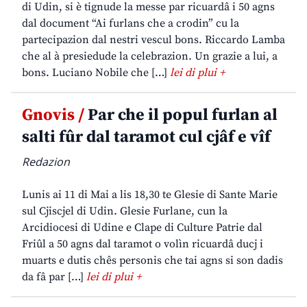
di Udin, si è tignude la messe par ricuardâ i 50 agns
dal document “Ai furlans che a crodin” cu la
partecipazion dal nestri vescul bons. Riccardo Lamba
che al à presiedude la celebrazion. Un grazie a lui, a
bons. Luciano Nobile che […]
lei di plui +
Gnovis /
Par che il popul furlan al
salti fûr dal taramot cul cjâf e vîf
Redazion
Lunis ai 11 di Mai a lis 18,30 te Glesie di Sante Marie
sul Cjiscjel di Udin. Glesie Furlane, cun la
Arcidiocesi di Udine e Clape di Culture Patrie dal
Friûl a 50 agns dal taramot o volìn ricuardâ ducj i
muarts e dutis chês personis che tai agns si son dadis
da fâ par […]
lei di plui +