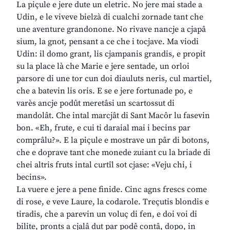
La piçule e jere dute un eletric. No jere mai stade a
Udin, e le viveve bielzà di cualchi zornade tant che
une aventure grandonone. No rivave nancje a cjapâ
sium, la gnot, pensant a ce che i tocjave. Ma viodi
Udin: il domo grant, lis cjampanis grandis, e propit
su la place là che Marie e jere sentade, un orloi
parsore di une tor cun doi diauluts neris, cul martiel,
che a batevin lis oris. E se e jere fortunade po, e
varès ancje podût meretâsi un scartossut di
mandolât. Che intal marcjât di Sant Macôr lu fasevin
bon. «Eh, frute, e cui ti daraial mai i becins par
comprâlu?». E la piçule e mostrave un pâr di botons,
che e doprave tant che monede zuiant cu la briade di
chei altris fruts intal curtîl sot cjase: «Veju chi, i
becins».
La vuere e jere a pene finide. Cinc agns frescs come
di rose, e veve Laure, la codarole. Treçutis blondis e
tiradis, che a parevin un voluç di fen, e doi voi di
bilite, pronts a cjalâ dut par podê contâ, dopo, in