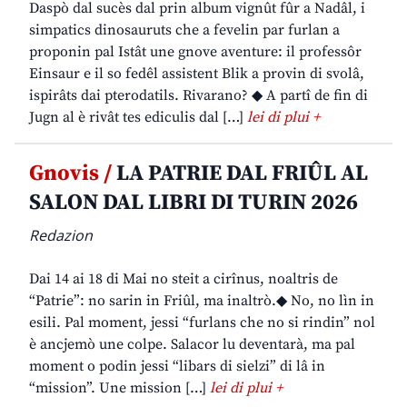
Daspò dal sucès dal prin album vignût fûr a Nadâl, i
simpatics dinosauruts che a fevelin par furlan a
proponin pal Istât une gnove aventure: il professôr
Einsaur e il so fedêl assistent Blik a provin di svolâ,
ispirâts dai pterodatils. Rivarano? ◆ A partî de fin di
Jugn al è rivât tes ediculis dal […]
lei di plui +
Gnovis /
LA PATRIE DAL FRIÛL AL
SALON DAL LIBRI DI TURIN 2026
Redazion
Dai 14 ai 18 di Mai no steit a cirînus, noaltris de
“Patrie”: no sarin in Friûl, ma inaltrò.◆ No, no lìn in
esili. Pal moment, jessi “furlans che no si rindin” nol
è ancjemò une colpe. Salacor lu deventarà, ma pal
moment o podin jessi “libars di sielzi” di lâ in
“mission”. Une mission […]
lei di plui +