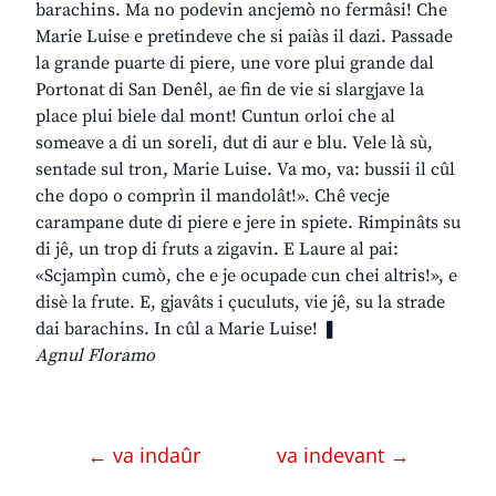
barachins. Ma no podevin ancjemò no fermâsi! Che
Marie Luise e pretindeve che si paiàs il dazi. Passade
la grande puarte di piere, une vore plui grande dal
Portonat di San Denêl, ae fin de vie si slargjave la
place plui biele dal mont! Cuntun orloi che al
someave a di un soreli, dut di aur e blu. Vele là sù,
sentade sul tron, Marie Luise. Va mo, va: bussii il cûl
che dopo o comprìn il mandolât!». Chê vecje
carampane dute di piere e jere in spiete. Rimpinâts su
di jê, un trop di fruts a zigavin. E Laure al pai:
«Scjampìn cumò, che e je ocupade cun chei altris!», e
disè la frute. E, gjavâts i çuculuts, vie jê, su la strade
dai barachins. In cûl a Marie Luise! ❚
Agnul Floramo
← va indaûr
va indevant →