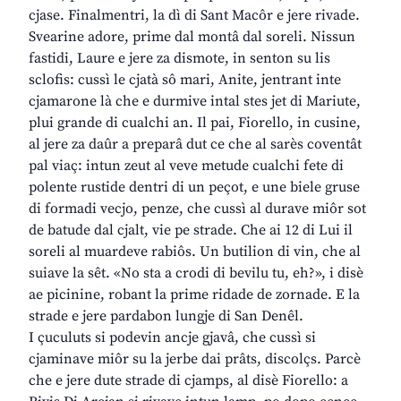
cjase. Finalmentri, la dì di Sant Macôr e jere rivade.
Svearine adore, prime dal montâ dal soreli. Nissun
fastidi, Laure e jere za dismote, in senton su lis
sclofis: cussì le cjatà sô mari, Anite, jentrant inte
cjamarone là che e durmive intal stes jet di Mariute,
plui grande di cualchi an. Il pai, Fiorello, in cusine,
al jere za daûr a preparâ dut ce che al sarès coventât
pal viaç: intun zeut al veve metude cualchi fete di
polente rustide dentri di un peçot, e une biele gruse
di formadi vecjo, penze, che cussì al durave miôr sot
de batude dal cjalt, vie pe strade. Che ai 12 di Lui il
soreli al muardeve rabiôs. Un butilion di vin, che al
suiave la sêt. «No sta a crodi di bevilu tu, eh?», i disè
ae picinine, robant la prime ridade de zornade. E la
strade e jere pardabon lungje di San Denêl.
I çuculuts si podevin ancje gjavâ, che cussì si
cjaminave miôr su la jerbe dai prâts, discolçs. Parcè
che e jere dute strade di cjamps, al disè Fiorello: a