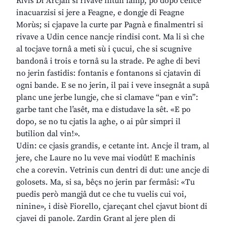
Rivis Di Arcjan si rivave intun lamp, po dopo cence
inacuarzisi si jere a Feagne, e dongje di Feagne
Morùs; si cjapave la curte par Pagnà e finalmentri si
rivave a Udin cence nancje rindisi cont. Ma li sì che
al tocjave tornâ a meti sù i çucui, che si scugnive
bandonâ i trois e tornâ su la strade. Pe aghe di bevi
no jerin fastidis: fontanis e fontanons si cjatavin di
ogni bande. E se no jerin, il pai i veve insegnât a supâ
planc une jerbe lungje, che si clamave “pan e vin”:
garbe tant che l’asêt, ma e distudave la sêt. «E po
dopo, se no tu cjatis la aghe, o ai pûr simpri il
butilion dal vin!».
Udin: ce cjasis grandis, e cetante int. Ancje il tram, al
jere, che Laure no lu veve mai viodût! E machinis
che a corevin. Vetrinis cun dentri di dut: une ancje di
golosets. Ma, si sa, bêçs no jerin par fermâsi: «Tu
puedis però mangjâ dut ce che tu vuelis cui voi,
ninine», i disè Fiorello, cjareçant chel cjavut biont di
cjavei di panole. Zardin Grant al jere plen di