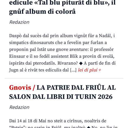
edicule «Tal blu piturât di blu», il
gnûf album di colorâ
Redazion
Daspò dal sucès dal prin album vignût fûr a Nadâl, i
simpatics dinosauruts che a fevelin par furlan a
proponin pal Istât une gnove aventure: il professôr
Einsaur e il so fedêl assistent Blik a provin di svolâ,
ispirâts dai pterodatils. Rivarano? ◆ A partî de fin di
Jugn al è rivât tes ediculis dal […]
lei di plui +
Gnovis /
LA PATRIE DAL FRIÛL AL
SALON DAL LIBRI DI TURIN 2026
Redazion
Dai 14 ai 18 di Mai no steit a cirînus, noaltris de
“Patrie”: no sarin in Friûl, ma inaltrò.◆ No, no lìn in