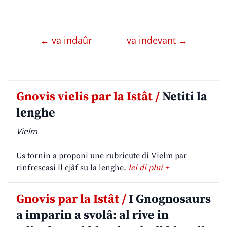
← va indaûr
va indevant →
Gnovis vielis par la Istât /
Netiti la
lenghe
Vielm
Us tornin a proponi une rubricute di Vielm par
rinfrescasi il cjâf su la lenghe.
lei di plui +
Gnovis par la Istât /
I Gnognosaurs
a imparin a svolâ: al rive in