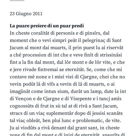
23 Giugno 2011
La puare preiere di un puar predi
In cheste coralitât di personis e di pinsîrs, dal
moment che o vevi simpri peât il pelegrinaç di Sant
Jacum al mont dai muarts, il prin puest lu ai riservât
a chê procession di int che e veve finît di strissinâsi
fint a la fin dal mont, dal lôr mont e de lôr vite, e che
e jere rivade fintremai ae eternitât. Se, come che mi
contave mê none e i miei viei di Cjargne, chei che no
vevin podût lâ di vîfs a vevin di lâ di muarts, o ai
imagjinât come intun sium, durât un lamp, dute la int
di Vençon e de Cjargne e di Visepente e i tancj amîs
cognossûts di frut in sù tal at di rivâ a Sant Jacum,
stracs di un viaç suplementâr dopo di jessisi scanâts
tal viaç obleât, ben plui lunc e problematic, de vite.
Ju ai viodûts a rivâ denant dal grant sant, in cheste
zone di fin dal mont e di inizi de eternitât, spaurîts di