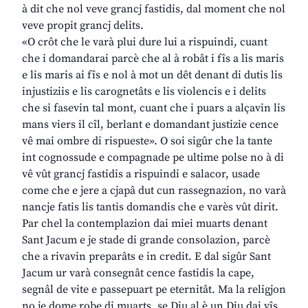
à dit che nol veve grancj fastidis, dal moment che nol
veve propit grancj delits.
«O crôt che le varà plui dure lui a rispuindi, cuant
che i domandarai parcè che al à robât i fîs a lis maris
e lis maris ai fîs e nol à mot un dêt denant di dutis lis
injustiziis e lis carognetâts e lis violencis e i delits
che si fasevin tal mont, cuant che i puars a alçavin lis
mans viers il cîl, berlant e domandant justizie cence
vê mai ombre di rispueste». O soi sigûr che la tante
int cognossude e compagnade pe ultime polse no à di
vê vût grancj fastidis a rispuindi e salacor, usade
come che e jere a cjapâ dut cun rassegnazion, no varà
nancje fatis lis tantis domandis che e varès vût dirit.
Par chel la contemplazion dai miei muarts denant
Sant Jacum e je stade di grande consolazion, parcè
che a rivavin preparâts e in credit. E dal sigûr Sant
Jacum ur varà consegnât cence fastidis la cape,
segnâl de vite e passepuart pe eternitât. Ma la religjon
no je dome robe di muarts, se Diu al è un Diu dai vîs.