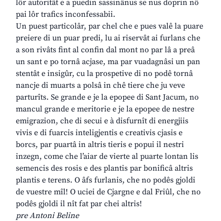
lôr autoritât e a puedin sassinânus se nus doprin nô
pai lôr trafics inconfessabii.
Un puest particolâr, par chel che e pues valê la puare
preiere di un puar predi, lu ai riservât ai furlans che
a son rivâts fint al confin dal mont no par lâ a preâ
un sant e po tornâ acjase, ma par vuadagnâsi un pan
stentât e insigûr, cu la prospetive di no podê tornâ
nancje di muarts a polsâ in chê tiere che ju veve
parturîts. Se grande e je la epopee di Sant Jacum, no
mancul grande e meritorie e je la epopee de nestre
emigrazion, che di secui e à disfurnît di energjiis
vivis e di fuarcis inteligjentis e creativis cjasis e
borcs, par puartâ in altris tieris e popui il nestri
inzegn, come che l’aiar de vierte al puarte lontan lis
semencis des rosis e des plantis par bonificâ altris
plantis e terens. O âfs furlanis, che no podês gjoldi
de vuestre mîl! O uciei de Cjargne e dal Friûl, che no
podês gjoldi il nît fat par chei altris!
pre Antoni Beline