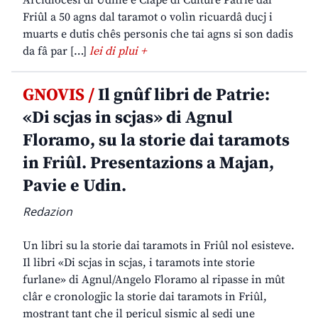
Arcidiocesi di Udine e Clape di Culture Patrie dal
Friûl a 50 agns dal taramot o volìn ricuardâ ducj i
muarts e dutis chês personis che tai agns si son dadis
da fâ par […]
lei di plui +
GNOVIS /
Il gnûf libri de Patrie:
«Di scjas in scjas» di Agnul
Floramo, su la storie dai taramots
in Friûl. Presentazions a Majan,
Pavie e Udin.
Redazion
Un libri su la storie dai taramots in Friûl nol esisteve.
Il libri «Di scjas in scjas, i taramots inte storie
furlane» di Agnul/Angelo Floramo al ripasse in mût
clâr e cronologjic la storie dai taramots in Friûl,
mostrant tant che il pericul sismic al sedi une