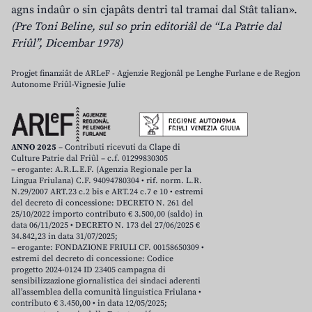
agns indaûr o sin cjapâts dentri tal tramai dal Stât talian».
(Pre Toni Beline, sul so prin editoriâl de “La Patrie dal
Friûl”, Dicembar 1978)
Progjet finanziât de ARLeF - Agjenzie Regjonâl pe Lenghe Furlane e de Regjon
Autonome Friûl-Vignesie Julie
ANNO 2025
– Contributi ricevuti da Clape di
Culture Patrie dal Friûl – c.f. 01299830305
– erogante: A.R.L.E.F. (Agenzia Regionale per la
Lingua Friulana) C.F. 94094780304 • rif. norm. L.R.
N.29/2007 ART.23 c.2 bis e ART.24 c.7 e 10 • estremi
del decreto di concessione: DECRETO N. 261 del
25/10/2022 importo contributo € 3.500,00 (saldo) in
data 06/11/2025 • DECRETO N. 173 del 27/06/2025 €
34.842,23 in data 31/07/2025;
– erogante: FONDAZIONE FRIULI CF. 00158650309 •
estremi del decreto di concessione: Codice
progetto 2024-0124 ID 23405 campagna di
sensibilizzazione giornalistica dei sindaci aderenti
all’assemblea della comunità linguistica Friulana •
contributo € 3.450,00 • in data 12/05/2025;