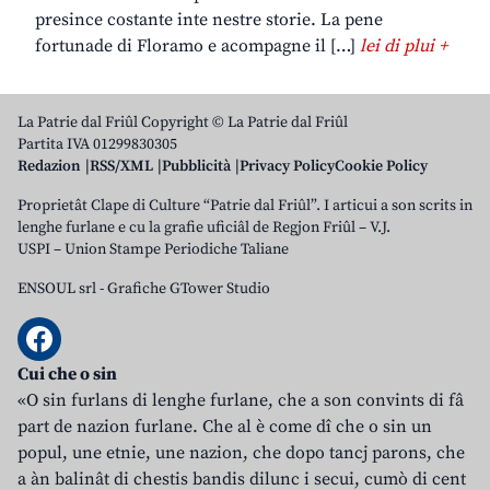
presince costante inte nestre storie. La pene
fortunade di Floramo e acompagne il […]
lei di plui +
La Patrie dal Friûl Copyright © La Patrie dal Friûl
Partita IVA 01299830305
Redazion
RSS/XML
Pubblicità
Privacy Policy
Cookie Policy
Proprietât Clape di Culture “Patrie dal Friûl”. I articui a son scrits in
lenghe furlane e cu la grafie uficiâl de Regjon Friûl – V.J.
USPI – Union Stampe Periodiche Taliane
ENSOUL srl
-
Grafiche GTower Studio
Cui che o sin
«O sin furlans di lenghe furlane, che a son convints di fâ
part de nazion furlane. Che al è come dî che o sin un
popul, une etnie, une nazion, che dopo tancj parons, che
a àn balinât di chestis bandis dilunc i secui, cumò di cent