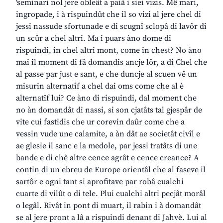
‘seminari nol jere obleât a paiâ i siei vizis. Mê mari,
ingropade, i à rispuindût che il so vizi al jere chel di
jessi nassude sfortunade e di scugnî sclopâ di lavôr di
un scûr a chel altri. Ma i puars àno dome di
rispuindi, in chel altri mont, come in chest? No àno
mai il moment di fâ domandis ancje lôr, a di Chel che
al passe par just e sant, e che duncje al scuen vê un
misurin alternatîf a chel dai oms come che al è
alternatîf lui? Ce àno di rispuindi, dal moment che
no àn domandât di nassi, si son cjatâts tal gjespâr de
vite cui fastidis che ur corevin daûr come che a
vessin vude une calamite, a àn dât ae societât civîl e
ae glesie il sanc e la medole, par jessi tratâts di une
bande e di chê altre cence agrât e cence creance? A
contin di un ebreu de Europe orientâl che al faseve il
sartôr e ogni tant si aprofitave par robâ cualchi
cuarte di vilût o di tele. Plui cualchi altri pecjât morâl
o legâl. Rivât in pont di muart, il rabin i à domandât
se al jere pront a lâ a rispuindi denant di Jahvè. Lui al