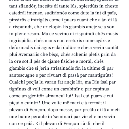
tant sflandôr, inceâts di tante lûs, spierdûts in cheste
catedrâl imense, sudizionôs come dute la int di paîs,
pinsirôs e intrigâts come i puars cuant che a àn di lâ
a rispuindi, che ur clopin lis gjambis ancje se a son
in plene reson. Ma ce vevino di rispuindi chês musis
ingrispidis, chês mans cun creturis come agârs e
deformadis dai agns e dai dolôrs e che a vevin contât
plui Avemariis che bêçs, chês schenis pletis prin da
la ore sot il pês de cjame fisiche e morâl, chês
gjambis che si jerin strissinadis fin la ultime dì par
santescugne e par rivuart di passâ par mantignûts?
Cualchi pecjât lu varan fat ancje lôr, ma Diu isal par
tignînus di voli come un carabinîr o par capînus
come un gjenitôr almancul lui? Isal cui puars e cui
piçui o cuintri? Une volte mê mari e à fermât il
plevan di Vençon, dopo messe, par preâlu di lâ a meti
une buine peraule in ‘seminari par vie che no vevin
cun ce paiâ. E il plevan di Vençon i à dit che il