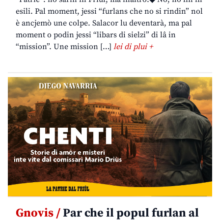
esili. Pal moment, jessi “furlans che no si rindin” nol
è ancjemò une colpe. Salacor lu deventarà, ma pal
moment o podin jessi “libars di sielzi” di lâ in
“mission”. Une mission […]
lei di plui +
Gnovis /
Par che il popul furlan al