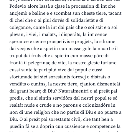
Podevio alore lassâ a cjase la procession di int che
ancjemò e baline e e scombat sun cheste tiere, tacant
di chei che o ai plui dovês di solidarietât e di
colegance, come la int dai paîs che o soi stât e o soi
plevan, i viei, i malâts, i disperâts, la int cence
sperance e cence prospetivis e progjets, la sdrume
dai vecjos che a spietin cun masse gole la muart e il
truput dai fruts che a spietin cun masse pôre di
frontâ il pelegrinaç de vite, la nestre glesie furlane
cussì sante te part plui vive dal popul e cussì
sfortunade tai siei sorestants forescj o distrats o
vendûts o cunins, la nestre tiere, cjanton dismenteât
dal grant bearç di Diu? Naturalmentri o ai preât pai
predis, che si sintin servidôrs dal nestri popul te sô
realtât nude e crude e no parons e colonizadôrs in
non di une religjon che no partìs di Diu e no puarte a
Diu. O ai preât pai sorestants civîi, che tant ben a
puedin fâ se a doprin cun cussience e competence la