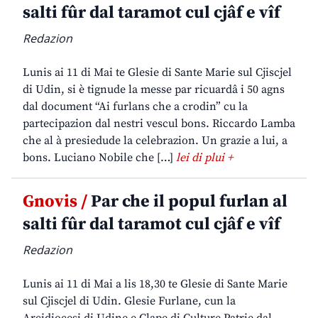
salti fûr dal taramot cul cjâf e vîf
Redazion
Lunis ai 11 di Mai te Glesie di Sante Marie sul Cjiscjel
di Udin, si è tignude la messe par ricuardâ i 50 agns
dal document “Ai furlans che a crodin” cu la
partecipazion dal nestri vescul bons. Riccardo Lamba
che al à presiedude la celebrazion. Un grazie a lui, a
bons. Luciano Nobile che […]
lei di plui +
Gnovis /
Par che il popul furlan al
salti fûr dal taramot cul cjâf e vîf
Redazion
Lunis ai 11 di Mai a lis 18,30 te Glesie di Sante Marie
sul Cjiscjel di Udin. Glesie Furlane, cun la