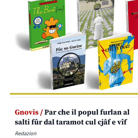
Gnovis /
Par che il popul furlan al
salti fûr dal taramot cul cjâf e vîf
Redazion