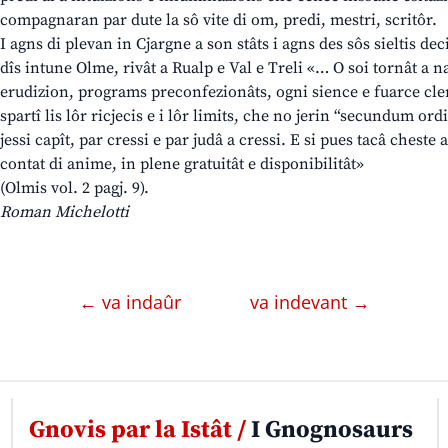
compagnaran par dute la sô vite di om, predi, mestri, scritôr.
I agns di plevan in Cjargne a son stâts i agns des sôs sieltis dec
dîs intune Olme, rivât a Rualp e Val e Treli «… O soi tornât a n
erudizion, programs preconfezionâts, ogni sience e fuarce cleri
spartî lis lôr ricjecis e i lôr limits, che no jerin “secundum o
jessi capît, par cressi e par judâ a cressi. E si pues tacâ cheste
contat di anime, in plene gratuitât e disponibilitât»
(Olmis vol. 2 pagj. 9).
Roman Michelotti
← va indaûr
va indevant →
Gnovis par la Istât /
I Gnognosaurs