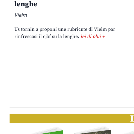
lenghe
Vielm
Us tornin a proponi une rubricute di Vielm par
rinfrescasi il cjâf su la lenghe.
lei di plui +