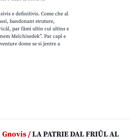
isivis e definitivis. Come che al
assi, bandonant struture,
câl, par fâmi ultin cui ultins e
rdinem Melchisedek”. Par capî e
 aventure dome se si jentre a
Gnovis /
LA PATRIE DAL FRIÛL AL