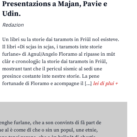
Presentazions a Majan, Pavie e
Udin.
Redazion
Un libri su la storie dai taramots in Friûl nol esisteve.
Il libri «Di scjas in scjas, i taramots inte storie
furlane» di Agnul/Angelo Floramo al ripasse in mût
clâr e cronologjic la storie dai taramots in Friûl,
mostrant tant che il pericul sismic al sedi une
presince costante inte nestre storie. La pene
fortunade di Floramo e acompagne il […]
lei di plui +
lenghe furlane, che a son convints di fâ part de
e al è come dî che o sin un popul, une etnie,