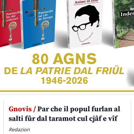
Gnovis /
Par che il popul furlan al
salti fûr dal taramot cul cjâf e vîf
Redazion