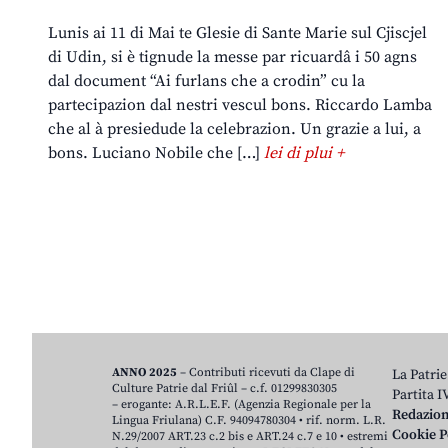
Lunis ai 11 di Mai te Glesie di Sante Marie sul Cjiscjel
di Udin, si è tignude la messe par ricuardâ i 50 agns
dal document “Ai furlans che a crodin” cu la
partecipazion dal nestri vescul bons. Riccardo Lamba
che al à presiedude la celebrazion. Un grazie a lui, a
bons. Luciano Nobile che […]
lei di plui +
ANNO 2025
– Contributi ricevuti da Clape di
La Patrie
Culture Patrie dal Friûl – c.f. 01299830305
Partita 
– erogante: A.R.L.E.F. (Agenzia Regionale per la
Redazio
Lingua Friulana) C.F. 94094780304 • rif. norm. L.R.
Cookie P
N.29/2007 ART.23 c.2 bis e ART.24 c.7 e 10 • estremi