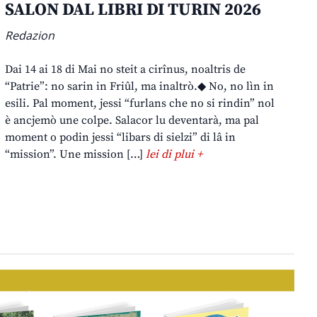
SALON DAL LIBRI DI TURIN 2026
Redazion
Dai 14 ai 18 di Mai no steit a cirînus, noaltris de
“Patrie”: no sarin in Friûl, ma inaltrò.◆ No, no lìn in
esili. Pal moment, jessi “furlans che no si rindin” nol
è ancjemò une colpe. Salacor lu deventarà, ma pal
moment o podin jessi “libars di sielzi” di lâ in
“mission”. Une mission […]
lei di plui +