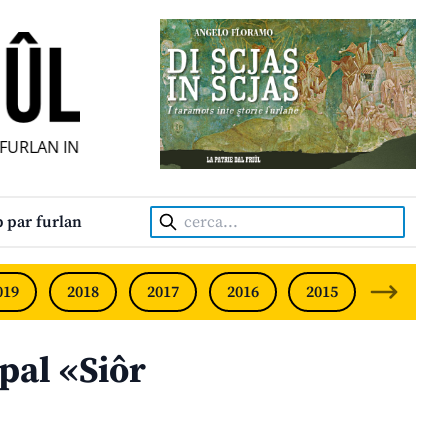
URLAN INDIPENDENT • INDEPENDENT FRIULIAN MONTHLY • 
Cerca:
 par furlan
019
2018
2017
2016
2015
2014
pal «Siôr