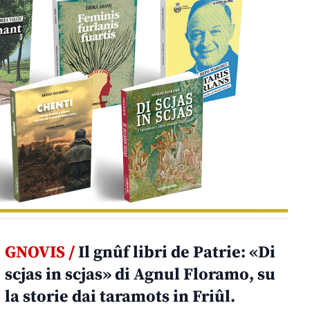
GNOVIS /
Il gnûf libri de Patrie: «Di
scjas in scjas» di Agnul Floramo, su
la storie dai taramots in Friûl.