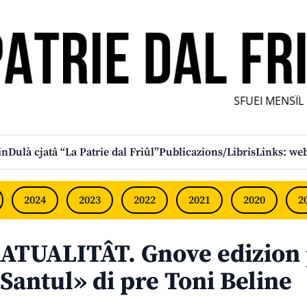
SFUEI MENSÎL F
in
Dulà cjatâ “La Patrie dal Friûl”
Publicazions/Libris
Links: web
2024
2023
2022
2021
2020
2
ATUALITÂT. Gnove edizion 
Santul» di pre Toni Beline