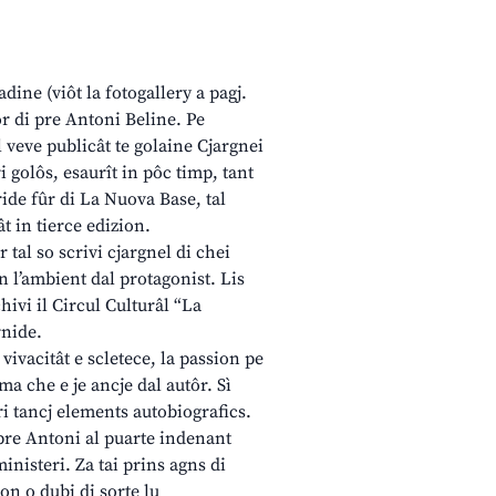
dine (viôt la fotogallery a pagj.
ôr di pre Antoni Beline. Pe
al veve publicât te golaine Cjargnei
 golôs, esaurît in pôc timp, tant
ide fûr di La Nuova Base, tal
t in tierce edizion.
ôr tal so scrivi cjargnel di chei
n l’ambient dal protagonist. Lis
hivi il Circul Culturâl “La
rnide.
 vivacitât e scletece, la passion pe
 ma che e je ancje dal autôr. Sì
ri tancj elements autobiografics.
 pre Antoni al puarte indenant
inisteri. Za tai prins agns di
on o dubi di sorte lu