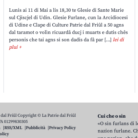
Lunis ai 11 di Mai a lis 18,30 te Glesie di Sante Marie
sul Cjiscjel di Udin. Glesie Furlane, cun la Arcidiocesi
di Udine e Clape di Culture Patrie dal Friûl a 50 agns
dal taramot o volìn ricuardâ ducj i muarts e dutis chês
personis che tai agns si son dadis da fâ par […]
lei di
plui +
 dal Friûl Copyright © La Patrie dal Friûl
Cui che o sin
IVA 01299830305
«O sin furlans di 
n
RSS/XML
Pubblicità
Privacy Policy
nazion furlane. Ch
olicy