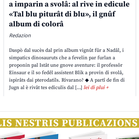
a imparin a svolâ: al rive in edicule
«Tal blu piturât di blu», il gnûf
album di colorâ
Redazion
Daspò dal sucès dal prin album vignût fûr a Nadâl, i
simpatics dinosauruts che a fevelin par furlan a
proponin pal Istât une gnove aventure: il professôr
Einsaur e il so fedêl assistent Blik a provin di svolâ,
ispirâts dai pterodatils. Rivarano? ◆ A partî de fin di
Jugn al è rivât tes ediculis dal […]
lei di plui +