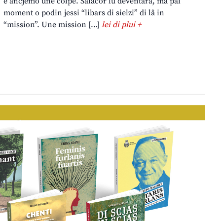
è ancjemò une colpe. Salacor lu deventarà, ma pal
moment o podin jessi “libars di sielzi” di lâ in
“mission”. Une mission […]
lei di plui +