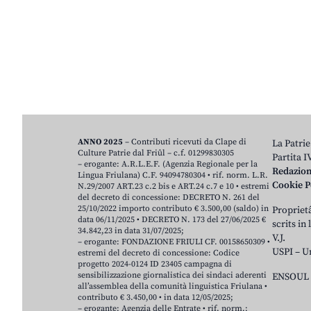
ANNO 2025
– Contributi ricevuti da Clape di
La Patrie
Culture Patrie dal Friûl – c.f. 01299830305
Partita 
– erogante: A.R.L.E.F. (Agenzia Regionale per la
Redazio
Lingua Friulana) C.F. 94094780304 • rif. norm. L.R.
Cookie P
N.29/2007 ART.23 c.2 bis e ART.24 c.7 e 10 • estremi
del decreto di concessione: DECRETO N. 261 del
25/10/2022 importo contributo € 3.500,00 (saldo) in
Proprietâ
data 06/11/2025 • DECRETO N. 173 del 27/06/2025 €
scrits in
34.842,23 in data 31/07/2025;
V.J.
– erogante: FONDAZIONE FRIULI CF. 00158650309 •
USPI – U
estremi del decreto di concessione: Codice
progetto 2024-0124 ID 23405 campagna di
sensibilizzazione giornalistica dei sindaci aderenti
ENSOUL 
all’assemblea della comunità linguistica Friulana •
contributo € 3.450,00 • in data 12/05/2025;
– erogante: Agenzia delle Entrate • rif. norm.: