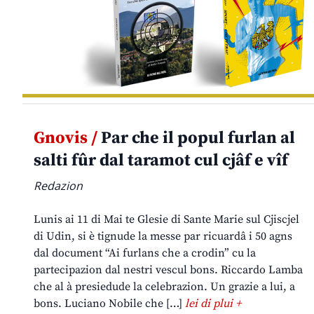
Gnovis /
Par che il popul furlan al
salti fûr dal taramot cul cjâf e vîf
Redazion
Lunis ai 11 di Mai te Glesie di Sante Marie sul Cjiscjel
di Udin, si è tignude la messe par ricuardâ i 50 agns
dal document “Ai furlans che a crodin” cu la
partecipazion dal nestri vescul bons. Riccardo Lamba
che al à presiedude la celebrazion. Un grazie a lui, a
bons. Luciano Nobile che […]
lei di plui +