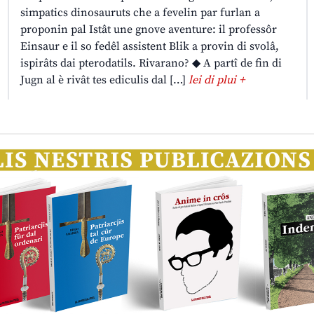
simpatics dinosauruts che a fevelin par furlan a
proponin pal Istât une gnove aventure: il professôr
Einsaur e il so fedêl assistent Blik a provin di svolâ,
ispirâts dai pterodatils. Rivarano? ◆ A partî de fin di
Jugn al è rivât tes ediculis dal […]
lei di plui +