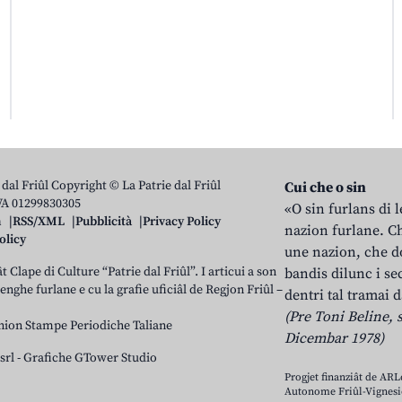
 dal Friûl Copyright © La Patrie dal Friûl
Cui che o sin
IVA 01299830305
«O sin furlans di 
n
RSS/XML
Pubblicità
Privacy Policy
nazion furlane. Ch
olicy
une nazion, che do
t Clape di Culture “Patrie dal Friûl”. I articui a son
bandis dilunc i se
 lenghe furlane e cu la grafie uficiâl de Regjon Friûl –
dentri tal tramai d
(Pre Toni Beline, s
nion Stampe Periodiche Taliane
Dicembar 1978)
srl
-
Grafiche GTower Studio
Progjet finanziât de AR
Autonome Friûl-Vignesie