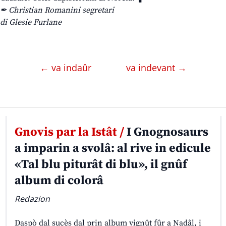
✒ Christian Romanini segretari
di Glesie Furlane
← va indaûr
va indevant →
Gnovis par la Istât /
I Gnognosaurs
a imparin a svolâ: al rive in edicule
«Tal blu piturât di blu», il gnûf
album di colorâ
Redazion
Daspò dal sucès dal prin album vignût fûr a Nadâl, i