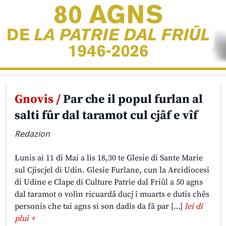
Gnovis /
Par che il popul furlan al
salti fûr dal taramot cul cjâf e vîf
Redazion
Lunis ai 11 di Mai a lis 18,30 te Glesie di Sante Marie
sul Cjiscjel di Udin. Glesie Furlane, cun la Arcidiocesi
di Udine e Clape di Culture Patrie dal Friûl a 50 agns
dal taramot o volìn ricuardâ ducj i muarts e dutis chês
personis che tai agns si son dadis da fâ par […]
lei di
plui +