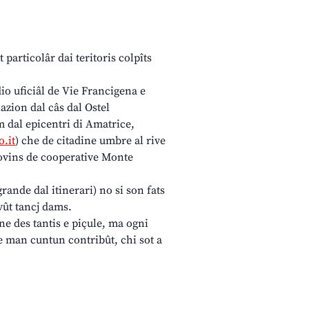
 particolâr dai teritoris colpîts
o uficiâl de Vie Francigena e
azion dal câs dal Ostel
m dal epicentri di Amatrice,
.it
) che de citadine umbre al rive
 zovins de cooperative Monte
 grande dal itinerari) no si son fats
 vût tancj dams.
une des tantis e piçule, ma ogni
ne man cuntun contribût, chi sot a