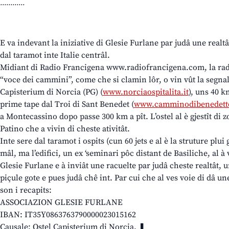
............
E va indevant la iniziative di Glesie Furlane par judâ une realtât
dal taramot inte Italie centrâl.
Midiant di Radio Francigena www.radiofrancigena.com, la radi
“voce dei cammini”, come che si clamin lôr, o vin vût la segnal
Capisterium di Norcia (PG) (
www.norciaospitalita.it
), uns 40 k
prime tape dal Troi di Sant Benedet (
www.camminodibenedetto
a Montecassino dopo passe 300 km a pît. L’ostel al è gjestît di
Patino che a vivin di cheste ativitât.
Inte sere dal taramot i ospits (cun 60 jets e al è la struture plui
mâl, ma l’edifici, un ex ‘seminari pôc distant de Basiliche, al à
Glesie Furlane e à inviât une racuelte par judâ cheste realtât, 
piçule gote e pues judâ chê int. Par cui che al ves voie di dâ u
son i recapits:
ASSOCIAZION GLESIE FURLANE
IBAN: IT35Y0863763790000023015162
Causale: Ostel Capisterium di Norcia. ❚