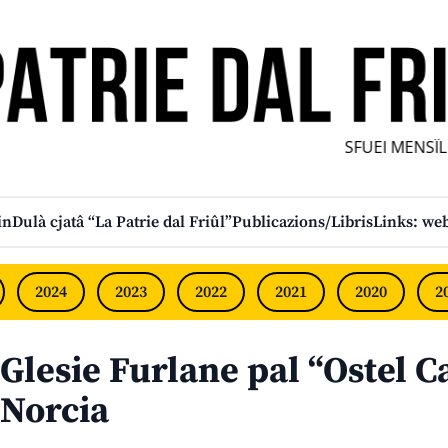
SFUEI MENSÎL 
in
Dulà cjatâ “La Patrie dal Friûl”
Publicazions/Libris
Links: web
2024
2023
2022
2021
2020
2
Glesie Furlane pal “Ostel C
Norcia