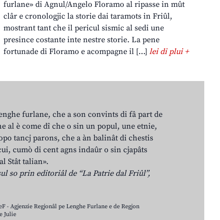
furlane» di Agnul/Angelo Floramo al ripasse in mût
clâr e cronologjic la storie dai taramots in Friûl,
mostrant tant che il pericul sismic al sedi une
presince costante inte nestre storie. La pene
fortunade di Floramo e acompagne il […]
lei di plui +
lenghe furlane, che a son convints di fâ part de
e al è come dî che o sin un popul, une etnie,
po tancj parons, che a àn balinât di chestis
cui, cumò di cent agns indaûr o sin cjapâts
al Stât talian».
ul so prin editoriâl de “La Patrie dal Friûl”,
LeF - Agjenzie Regjonâl pe Lenghe Furlane e de Regjon
 Julie