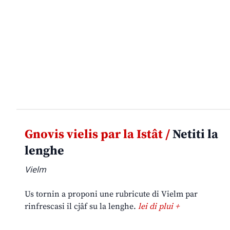
Gnovis vielis par la Istât /
Netiti la
lenghe
Vielm
Us tornin a proponi une rubricute di Vielm par
rinfrescasi il cjâf su la lenghe.
lei di plui +