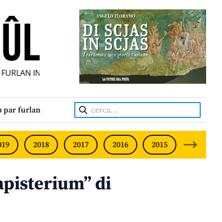
FURLAN INDIPENDENT • INDEPENDENT FRIULIAN MONTHLY •
Cerca:
 par furlan
019
2018
2017
2016
2015
2014
apisterium” di