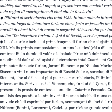
soldâts, dai massârs, dal popul; si presentave cun cualchi vari
o de regjon di apartignince di chei che lu fevelavin”
◆ Pillinini al scrîf chestis riis intal 1982. Intune note de intro
e lis antologjis de leterature furlane che a jerin za jessudis fin 
novitât di chest librut di novante pagjinis? Al è scrit dut par fu
sielte: “De leterature furlane (…) si à di fevelâ, scrivi e pensâ p
◆ La sô storie e tache cui prins fruçons di furlan che si cjatin
XIII. Ma lis primis composizions cun fins ‘estetics’ (vâl a dî cen
contrast Bielo dumlo di valôr e la balade Piruç miò dolz inculur
o podìn stâi daûr al svilupâsi de leteradure: intal Cuatricent Col
prin autentic poete furlan, Jaroni Blancon e po Nicolau Morlup
Sîscent o vin i nons impuartants di Eusebi Stele e, soredut, di 
Sietcent, che al è il secul plui puar pes nestris letaris, Pillinini 
interessantis. Si rive cussì al Votcent, che, in plui dal Çorut, il 
presente lis prosis de contesse contadine Catarine Percude. Cul
analisis des poesiis a lassin invezit il puest a tabelis di nons: c
àn vude chê di esprimisi par furlan, scomençant di chei dal rino
Nûfcent (Bonini, Lorenzoni, Cadel…), par rivâ ae grande svolte