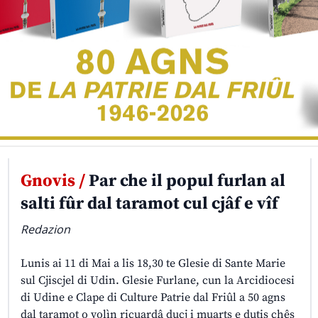
Gnovis /
Par che il popul furlan al
salti fûr dal taramot cul cjâf e vîf
Redazion
Lunis ai 11 di Mai a lis 18,30 te Glesie di Sante Marie
sul Cjiscjel di Udin. Glesie Furlane, cun la Arcidiocesi
di Udine e Clape di Culture Patrie dal Friûl a 50 agns
dal taramot o volìn ricuardâ ducj i muarts e dutis chês