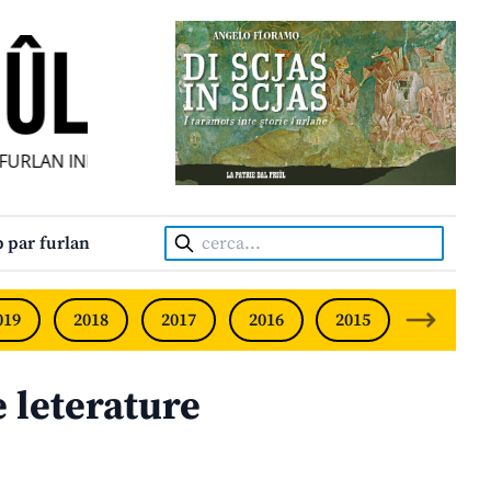
RLAN INDIPENDENT • INDEPENDENT FRIULIAN MONTHLY • N
Cerca:
 par furlan
019
2018
2017
2016
2015
2014
e leterature