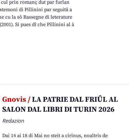
e, cul prin romanç dut par furlan
estemoni di Pillinini par seguitâ a
ne cu la sô Rassegne di leterature
001). Si pues dî che Pillinini al à
Gnovis /
LA PATRIE DAL FRIÛL AL
SALON DAL LIBRI DI TURIN 2026
Redazion
Dai 14 ai 18 di Mai no steit a cirînus, noaltris de