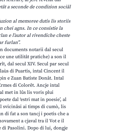
etât a seconde de condizion sociâl
duzion al memoree dutis lis storiis
in chei agns. In ce consistie la
rlan e l’autor al rivendiche cheste
ar furlan”.
 in documents notarii dal secul
ce une utilitât pratiche) a son il
ît, dal secul XIV. Secul par secul
aùs di Puartis, intal Cincent il
in e Zuan Batiste Donât. Intal
Ermes di Colorêt. Ancje intal
al met in lûs lis voris plui
poete dal ‘estri mat in poesie’, al
 svicinâsi ai timps di cumò, lis
un di fat a son tancj i poetis che a
vament a cjaval tra il Vot e il
 di Pasolini. Dopo di lui, dongje