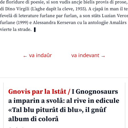
de floridure di poesie, si son vudis ancje bielis provis di pros
di Dino Virgili (L’aghe dapît la cleve, 1955). A cjapâ in man il t
fevelâ di leterature furlane par furlan, a son stâts Luzian Vero
furlane (1999) e Alessandra Kersevan cu la antologjie Amalârs (2
vierte la strade. ❚
← va indaûr
va indevant →
Gnovis par la Istât /
I Gnognosaurs
a imparin a svolâ: al rive in edicule
«Tal blu piturât di blu», il gnûf
album di colorâ