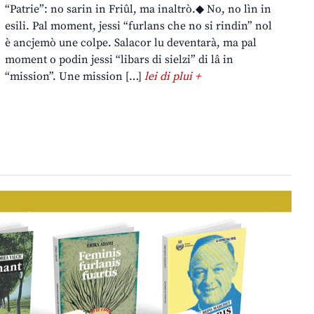
“Patrie”: no sarin in Friûl, ma inaltrò.◆ No, no lìn in
esili. Pal moment, jessi “furlans che no si rindin” nol
è ancjemò une colpe. Salacor lu deventarà, ma pal
moment o podin jessi “libars di sielzi” di lâ in
“mission”. Une mission […]
lei di plui +