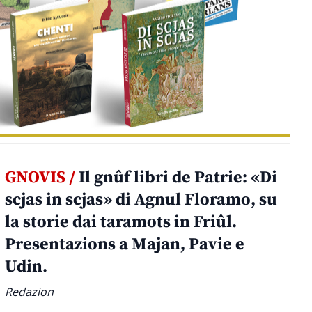
GNOVIS /
Il gnûf libri de Patrie: «Di
scjas in scjas» di Agnul Floramo, su
la storie dai taramots in Friûl.
Presentazions a Majan, Pavie e
Udin.
Redazion