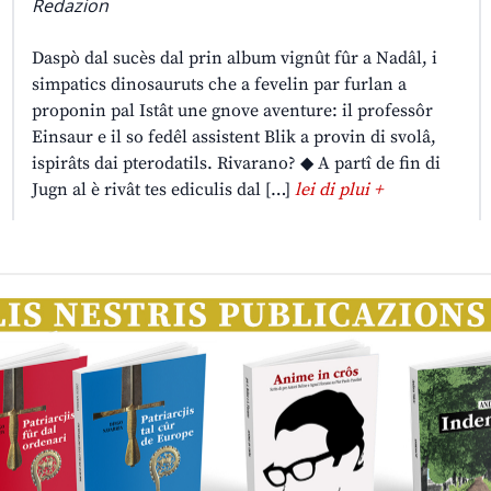
Redazion
Daspò dal sucès dal prin album vignût fûr a Nadâl, i
simpatics dinosauruts che a fevelin par furlan a
proponin pal Istât une gnove aventure: il professôr
Einsaur e il so fedêl assistent Blik a provin di svolâ,
ispirâts dai pterodatils. Rivarano? ◆ A partî de fin di
Jugn al è rivât tes ediculis dal […]
lei di plui +