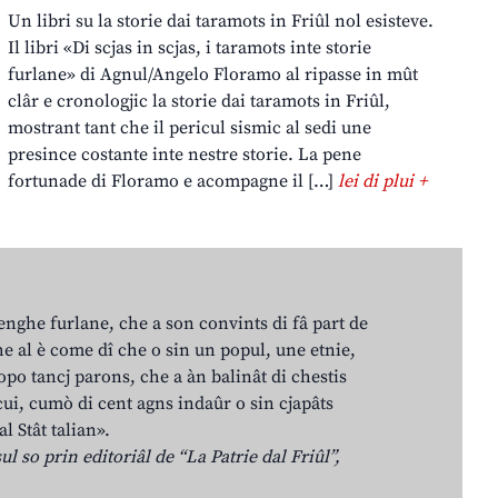
Un libri su la storie dai taramots in Friûl nol esisteve.
Il libri «Di scjas in scjas, i taramots inte storie
furlane» di Agnul/Angelo Floramo al ripasse in mût
clâr e cronologjic la storie dai taramots in Friûl,
mostrant tant che il pericul sismic al sedi une
presince costante inte nestre storie. La pene
fortunade di Floramo e acompagne il […]
lei di plui +
lenghe furlane, che a son convints di fâ part de
e al è come dî che o sin un popul, une etnie,
po tancj parons, che a àn balinât di chestis
cui, cumò di cent agns indaûr o sin cjapâts
al Stât talian».
ul so prin editoriâl de “La Patrie dal Friûl”,