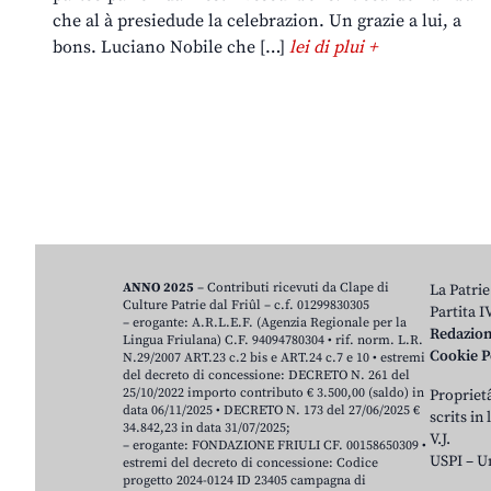
che al à presiedude la celebrazion. Un grazie a lui, a
bons. Luciano Nobile che […]
lei di plui +
ANNO 2025
– Contributi ricevuti da Clape di
La Patrie
Culture Patrie dal Friûl – c.f. 01299830305
Partita 
– erogante: A.R.L.E.F. (Agenzia Regionale per la
Redazio
Lingua Friulana) C.F. 94094780304 • rif. norm. L.R.
Cookie P
N.29/2007 ART.23 c.2 bis e ART.24 c.7 e 10 • estremi
del decreto di concessione: DECRETO N. 261 del
25/10/2022 importo contributo € 3.500,00 (saldo) in
Proprietâ
data 06/11/2025 • DECRETO N. 173 del 27/06/2025 €
scrits in
34.842,23 in data 31/07/2025;
V.J.
– erogante: FONDAZIONE FRIULI CF. 00158650309 •
USPI – U
estremi del decreto di concessione: Codice
progetto 2024-0124 ID 23405 campagna di