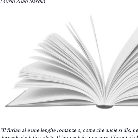
Laurin Zuan Nardin
“Il furlan al è une lenghe romanze o, come che ancje si dîs, ne
derivade dal latin volgâr. Il latin volgâr, une vore diferent di ch