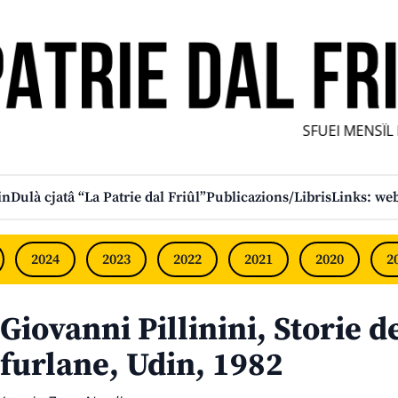
SFUEI MENSÎL FU
in
Dulà cjatâ “La Patrie dal Friûl”
Publicazions/Libris
Links: web
2024
2023
2022
2021
2020
2
Giovanni Pillinini, Storie d
furlane, Udin, 1982