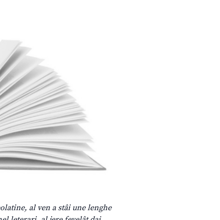
olatine, al ven a stâi une lenghe
el leterari, al jere fevelât dai