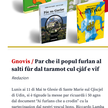
Gnovis /
Par che il popul furlan al
salti fûr dal taramot cul cjâf e vîf
Redazion
Lunis ai 11 di Mai te Glesie di Sante Marie sul Cjiscjel
di Udin, si è tignude la messe par ricuardâ i 50 agns
dal document “Ai furlans che a crodin” cu la
partecipazion dal nestri vescul bons. Riccardo Lamba