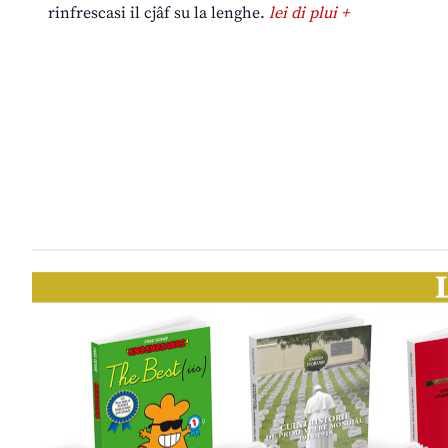
rinfrescasi il cjâf su la lenghe.
lei di plui +