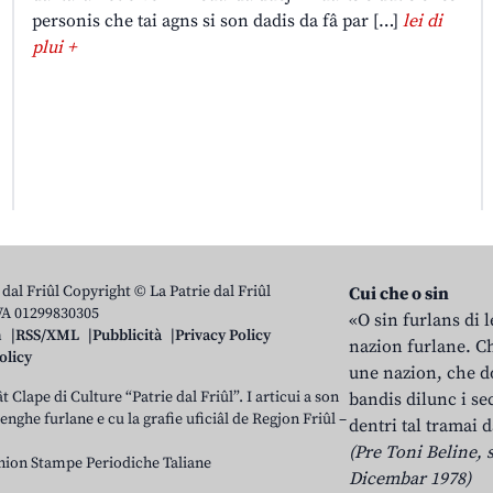
personis che tai agns si son dadis da fâ par […]
lei di
plui +
 dal Friûl Copyright © La Patrie dal Friûl
Cui che o sin
IVA 01299830305
«O sin furlans di 
n
RSS/XML
Pubblicità
Privacy Policy
nazion furlane. Ch
olicy
une nazion, che do
t Clape di Culture “Patrie dal Friûl”. I articui a son
bandis dilunc i se
 lenghe furlane e cu la grafie uficiâl de Regjon Friûl –
dentri tal tramai d
(Pre Toni Beline, s
nion Stampe Periodiche Taliane
Dicembar 1978)