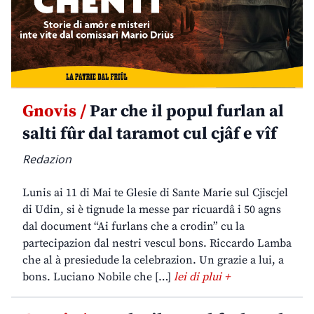
Gnovis /
Par che il popul furlan al
salti fûr dal taramot cul cjâf e vîf
Redazion
Lunis ai 11 di Mai te Glesie di Sante Marie sul Cjiscjel
di Udin, si è tignude la messe par ricuardâ i 50 agns
dal document “Ai furlans che a crodin” cu la
partecipazion dal nestri vescul bons. Riccardo Lamba
che al à presiedude la celebrazion. Un grazie a lui, a
bons. Luciano Nobile che […]
lei di plui +