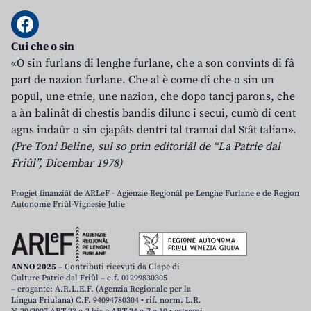
Cui che o sin
«O sin furlans di lenghe furlane, che a son convints di fâ
part de nazion furlane. Che al è come dî che o sin un
popul, une etnie, une nazion, che dopo tancj parons, che
a àn balinât di chestis bandis dilunc i secui, cumò di cent
agns indaûr o sin cjapâts dentri tal tramai dal Stât talian».
(Pre Toni Beline, sul so prin editoriâl de “La Patrie dal
Friûl”, Dicembar 1978)
Progjet finanziât de ARLeF - Agjenzie Regjonâl pe Lenghe Furlane e de Regjon
Autonome Friûl-Vignesie Julie
ANNO 2025
– Contributi ricevuti da Clape di
Culture Patrie dal Friûl – c.f. 01299830305
– erogante: A.R.L.E.F. (Agenzia Regionale per la
Lingua Friulana) C.F. 94094780304 • rif. norm. L.R.