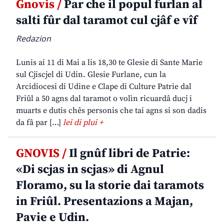
Gnovis /
Par che il popul furlan al
salti fûr dal taramot cul cjâf e vîf
Redazion
Lunis ai 11 di Mai a lis 18,30 te Glesie di Sante Marie
sul Cjiscjel di Udin. Glesie Furlane, cun la
Arcidiocesi di Udine e Clape di Culture Patrie dal
Friûl a 50 agns dal taramot o volìn ricuardâ ducj i
muarts e dutis chês personis che tai agns si son dadis
da fâ par […]
lei di plui +
GNOVIS /
Il gnûf libri de Patrie:
«Di scjas in scjas» di Agnul
Floramo, su la storie dai taramots
in Friûl. Presentazions a Majan,
Pavie e Udin.