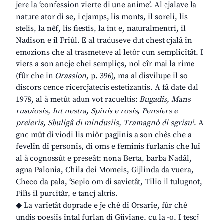
jere la ‘confession vierte di une anime’. Al cjalave la
nature ator di se, i cjamps, lis monts, il soreli, lis
stelis, la nêf, lis fiestis, la int e, naturalmentri, il
Nadison e il Friûl. E al traduseve dut chest cjalâ in
emozions che al trasmeteve al letôr cun semplicitât. I
viers a son ancje chei sempliçs, nol cîr mai la rime
(fûr che in
Orassion
, p. 396), ma al disvilupe il so
discors cence ricercjatecis estetizantis. A fâ date dal
1978, al à metût adun vot racueltis:
Bugadis, Mans
ruspiosis, Int nestra, Spinis e rosis, Pensiers e
preieris, Sbuligâ di mindusiis, Tramagnò di sgrisui
. A
gno mût di viodi lis miôr pagjinis a son chês che a
fevelin di personis, di oms e feminis furlanis che lui
al à cognossût e preseât: nona Berta, barba Nadâl,
agna Palonia, Chila dei Momeis, Gijlinda da vuera,
Checo da pala, ‘Sepio om di savietât, Tilio il tulugnot,
Filìs il purcitâr, e tancj altris.
◆ La varietât doprade e je chê di Orsarie, fûr chê
undis poesiis intal furlan di Gjiviane, cu la -o. I tescj