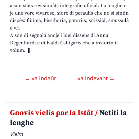
a son stâts revisionâts inte grafie uficiâl. La lenghe e
je une vore vivarose, siore di peraulis che no si sintin
dispès: flùima, bissiboria, potoriis, snissilâ, smussulâ
e v.i.
A son di segnalâ ancje i biei dissens di Anna
Degenhardt e di Ivaldi Calligaris che a insiorin il
volum. ❚
← va indaûr
va indevant →
Gnovis vielis par la Istât /
Netiti la
lenghe
Vielm