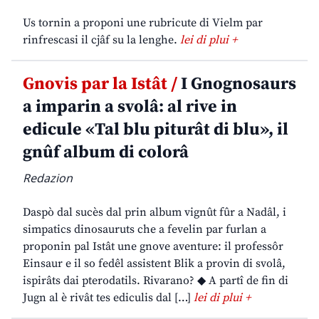
Us tornin a proponi une rubricute di Vielm par
rinfrescasi il cjâf su la lenghe.
lei di plui +
Gnovis par la Istât /
I Gnognosaurs
a imparin a svolâ: al rive in
edicule «Tal blu piturât di blu», il
gnûf album di colorâ
Redazion
Daspò dal sucès dal prin album vignût fûr a Nadâl, i
simpatics dinosauruts che a fevelin par furlan a
proponin pal Istât une gnove aventure: il professôr
Einsaur e il so fedêl assistent Blik a provin di svolâ,
ispirâts dai pterodatils. Rivarano? ◆ A partî de fin di
Jugn al è rivât tes ediculis dal […]
lei di plui +