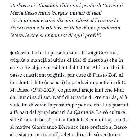
studiôs e ai stimadôrs l’itinerari poetic di Giovanni
Maria Basso intun ‘corpus’ unitari di facil
rinvigniment e consultazion. Chest al favorirà la
rivisitazion e la rileture critiche di une produzion
leterarie che si impon sot di ogni profîl”.
◆ Cussì e tache la presentazion di Luigi Geromet
(vignût a mancjâ ai ultins di Mai di chest an) che in
chê volte al jere president dal Istitût. Al è un libri di
passe cuatricent pagjinis, par cure di Fausto Zof. Al
ten dentri dute (o scuasi) la produzion poetiche di G.
M. Basso (1933-2020), cognossût ancje tant che Miut
dai Bundins di sot. Natîf di Orsarie di Premariâs, al à
vude fin di zovin la passion pe poesie che lu à puartât
a fâ part dal grup leterari
La Cjarande
. La sô culture
si le à fate di bessôl, di autodidat. E cun di fat, cemût
al motive Gianfranco D’Aronco inte prefazion, Basso
al è stât un poete naïf, sclet e diret: la sô scriture e