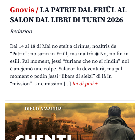
Gnovis /
LA PATRIE DAL FRIÛL AL
SALON DAL LIBRI DI TURIN 2026
Redazion
Dai 14 ai 18 di Mai no steit a cirînus, noaltris de
“Patrie”: no sarin in Friûl, ma inaltrò.◆ No, no lìn in
esili. Pal moment, jessi “furlans che no si rindin” nol
è ancjemò une colpe. Salacor lu deventarà, ma pal
moment o podin jessi “libars di sielzi” di lâ in
“mission”. Une mission […]
lei di plui +