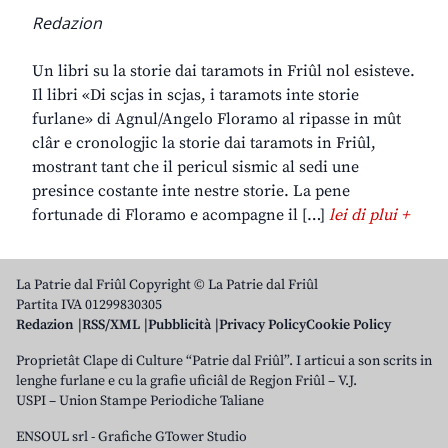
Redazion
Un libri su la storie dai taramots in Friûl nol esisteve.
Il libri «Di scjas in scjas, i taramots inte storie
furlane» di Agnul/Angelo Floramo al ripasse in mût
clâr e cronologjic la storie dai taramots in Friûl,
mostrant tant che il pericul sismic al sedi une
presince costante inte nestre storie. La pene
fortunade di Floramo e acompagne il […]
lei di plui +
La Patrie dal Friûl Copyright © La Patrie dal Friûl
Partita IVA 01299830305
Redazion
RSS/XML
Pubblicità
Privacy Policy
Cookie Policy
Proprietât Clape di Culture “Patrie dal Friûl”. I articui a son scrits in
lenghe furlane e cu la grafie uficiâl de Regjon Friûl – V.J.
USPI – Union Stampe Periodiche Taliane
ENSOUL srl
-
Grafiche GTower Studio