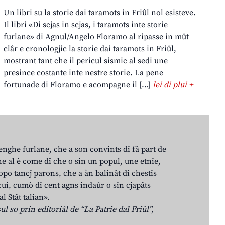
Un libri su la storie dai taramots in Friûl nol esisteve.
Il libri «Di scjas in scjas, i taramots inte storie
furlane» di Agnul/Angelo Floramo al ripasse in mût
clâr e cronologjic la storie dai taramots in Friûl,
mostrant tant che il pericul sismic al sedi une
presince costante inte nestre storie. La pene
fortunade di Floramo e acompagne il […]
lei di plui +
lenghe furlane, che a son convints di fâ part de
e al è come dî che o sin un popul, une etnie,
po tancj parons, che a àn balinât di chestis
cui, cumò di cent agns indaûr o sin cjapâts
al Stât talian».
ul so prin editoriâl de “La Patrie dal Friûl”,