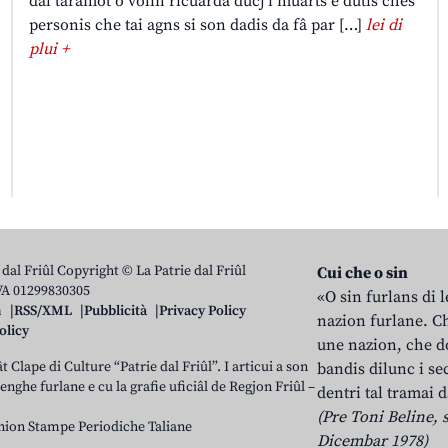
dal taramot o volìn ricuardâ ducj i muarts e dutis chês
personis che tai agns si son dadis da fâ par […]
lei di
plui +
 dal Friûl Copyright © La Patrie dal Friûl
Cui che o sin
IVA 01299830305
«O sin furlans di 
n
RSS/XML
Pubblicità
Privacy Policy
nazion furlane. Ch
olicy
une nazion, che do
t Clape di Culture “Patrie dal Friûl”. I articui a son
bandis dilunc i se
 lenghe furlane e cu la grafie uficiâl de Regjon Friûl –
dentri tal tramai d
(Pre Toni Beline, s
nion Stampe Periodiche Taliane
Dicembar 1978)