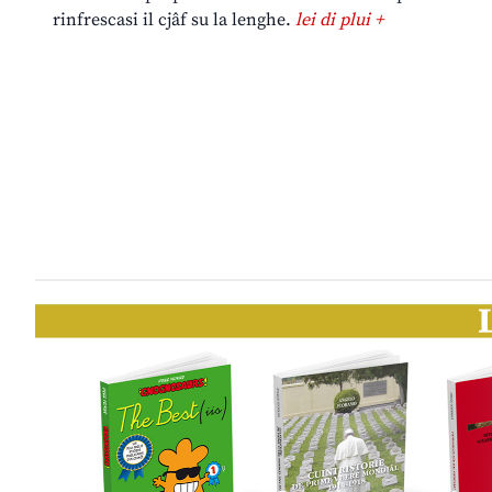
rinfrescasi il cjâf su la lenghe.
lei di plui +