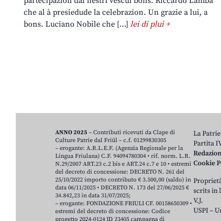
partecipazion dal nestri vescul bons. Riccardo Lamba
che al à presiedude la celebrazion. Un grazie a lui, a
bons. Luciano Nobile che […]
lei di plui +
ANNO 2025
– Contributi ricevuti da Clape di
La Patrie
Culture Patrie dal Friûl – c.f. 01299830305
Partita 
– erogante: A.R.L.E.F. (Agenzia Regionale per la
Redazio
Lingua Friulana) C.F. 94094780304 • rif. norm. L.R.
Cookie P
N.29/2007 ART.23 c.2 bis e ART.24 c.7 e 10 • estremi
del decreto di concessione: DECRETO N. 261 del
25/10/2022 importo contributo € 3.500,00 (saldo) in
Proprietâ
data 06/11/2025 • DECRETO N. 173 del 27/06/2025 €
scrits in
34.842,23 in data 31/07/2025;
V.J.
– erogante: FONDAZIONE FRIULI CF. 00158650309 •
USPI – U
estremi del decreto di concessione: Codice
progetto 2024-0124 ID 23405 campagna di