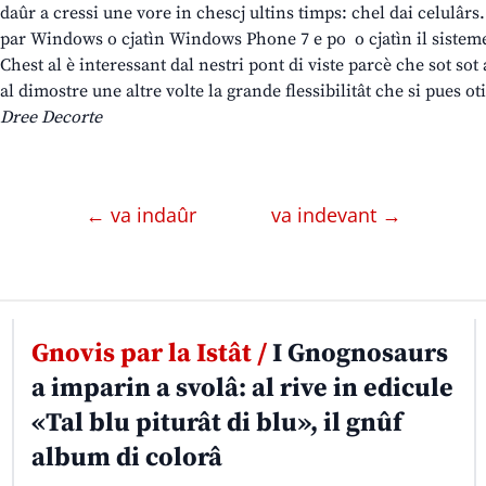
daûr a cressi une vore in chescj ultins timps: chel dai celulârs.
par Windows o cjatìn Windows Phone 7 e po o cjatìn il sisteme
Chest al è interessant dal nestri pont di viste parcè che sot sot 
al dimostre une altre volte la grande flessibilitât che si pues ot
Dree Decorte
← va indaûr
va indevant →
Gnovis par la Istât /
I Gnognosaurs
a imparin a svolâ: al rive in edicule
«Tal blu piturât di blu», il gnûf
album di colorâ