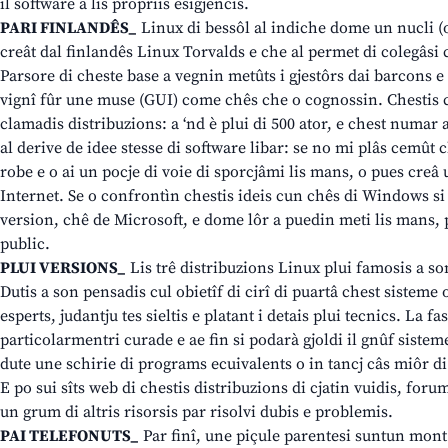
il software a lis propriis esigjencis.
PARI FINLANDÊS_
Linux di bessôl al indiche dome un nucli (o 
creât dal finlandês Linux Torvalds e che al permet di colegâs
Parsore di cheste base a vegnin metûts i gjestôrs dai barcons e
vignî fûr une muse (GUI) come chês che o cognossin. Chestis 
clamadis distribuzions: a ‘nd è plui di 500 ator, e chest numa
al derive de idee stesse di software libar: se no mi plâs cemût 
robe e o ai un pocje di voie di sporcjâmi lis mans, o pues creâ 
Internet. Se o confrontìn chestis ideis cun chês di Windows si 
version, chê de Microsoft, e dome lôr a puedin meti lis mans, 
public.
PLUI VERSIONS_
Lis trê distribuzions Linux plui famosis a s
Dutis a son pensadis cul obietîf di cirî di puartâ chest sisteme
esperts, judantju tes sieltis e platant i detais plui tecnics. La fa
particolarmentri curade e ae fin si podarà gjoldi il gnûf sisteme
dute une schirie di programs ecuivalents o in tancj câs miôr d
E po sui sîts web di chestis distribuzions di cjatin vuidis, foru
un grum di altris risorsis par risolvi dubis e problemis.
PAI TELEFONUTS_
Par finî, une piçule parentesi suntun mont 