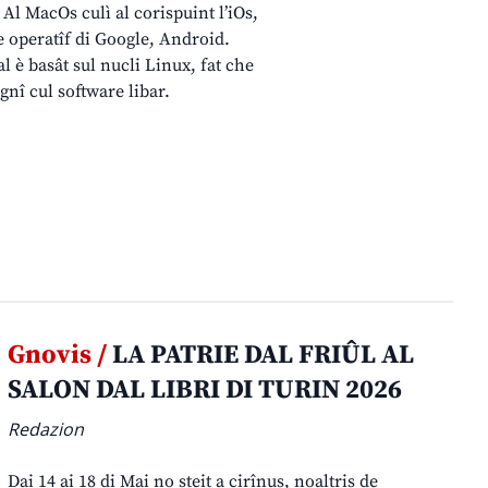
 Al MacOs culì al corispuint l’iOs,
 operatîf di Google, Android.
al è basât sul nucli Linux, fat che
ignî cul software libar.
Gnovis /
LA PATRIE DAL FRIÛL AL
SALON DAL LIBRI DI TURIN 2026
Redazion
Dai 14 ai 18 di Mai no steit a cirînus, noaltris de