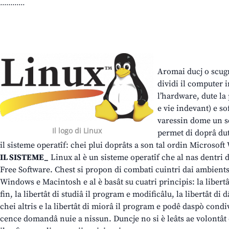
............
Aromai ducj o scugn
dividi il computer 
l’hardware, dute la
e vie indevant) e s
varessin dome un sc
Il logo di Linux
permet di doprâ dut
il sisteme operatîf: chei plui doprâts a son tal ordin Microso
IL SISTEME_
Linux al è un sisteme operatîf che al nas dentri 
Free Software. Chest si propon di combati cuintri dai ambients
Windows e Macintosh e al è basât su cuatri principis: la libertâ
fin, la libertât di studiâ il program e modificâlu, la libertât di
chei altris e la libertât di miorâ il program e podê daspò cond
cence domandâ nuie a nissun. Duncje no si è leâts ae volontât 