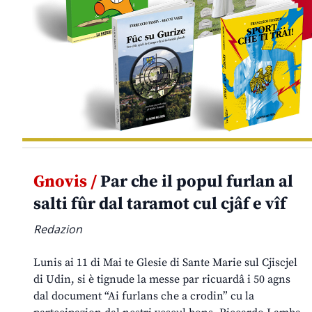
Gnovis /
Par che il popul furlan al
salti fûr dal taramot cul cjâf e vîf
Redazion
Lunis ai 11 di Mai te Glesie di Sante Marie sul Cjiscjel
di Udin, si è tignude la messe par ricuardâ i 50 agns
dal document “Ai furlans che a crodin” cu la