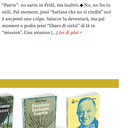
“Patrie”: no sarin in Friûl, ma inaltrò.◆ No, no lìn in
esili. Pal moment, jessi “furlans che no si rindin” nol
è ancjemò une colpe. Salacor lu deventarà, ma pal
moment o podin jessi “libars di sielzi” di lâ in
“mission”. Une mission […]
lei di plui +