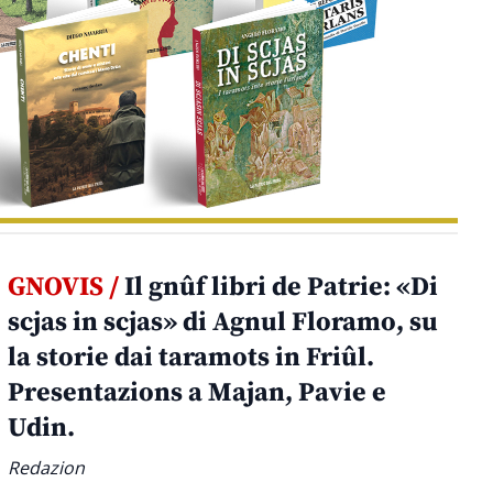
GNOVIS /
Il gnûf libri de Patrie: «Di
scjas in scjas» di Agnul Floramo, su
la storie dai taramots in Friûl.
Presentazions a Majan, Pavie e
Udin.
Redazion