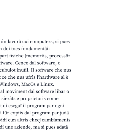
ìn lavorâ cui computers; si pues
in doi tocs fondamentâi:
 part fisiche (memoriis, processôr
oftware. Cence dal software, o
ubulot inutil. Il software che nus
 ce che nus ufrìs l’hardware al è
ft Windows, MacOs e Linux.
dal moviment dal software libar o
 sierâts e proprietaris come
t di eseguî il program par ogni
 dâ fûr copiis dal program par judâ
ividi cun altris checj cambiaments
di une aziende, ma si pues adatâ