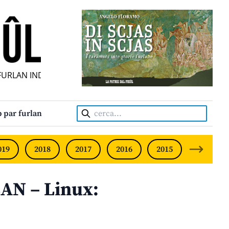
RLAN INDIPENDENT • INDEPENDENT FRIULIAN MONTHLY • N
Cerca:
 par furlan
019
2018
2017
2016
2015
2014
AN – Linux: