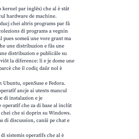
kernel par inglês) che al è stât
i cul hardware de machine.
 ducj chei altris programs par fâ
colezions di programs a vegnin
r al pues someâ une vore grant ma
che une distribuzion e fâs une
une distribuzion e publicâle su
viôt la diference: li e je dome une
parcè che il codiç daûr nol è
on Ubuntu, openSuse e Fedora.
 operatîf ancje ai utents mancul
se di instalazion e je
 operatîf che za di base al inclût
i chei che si doprin su Windows.
ms di discussion, canâi pe chat e
di sistemis operatîfs che al è