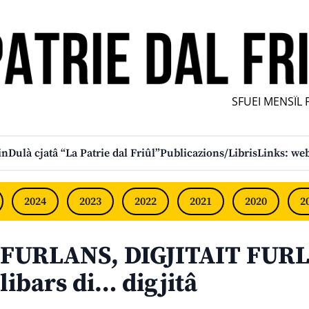
SFUEI MENSÎL FU
in
Dulà cjatâ “La Patrie dal Friûl”
Publicazions/Libris
Links: web
2024
2023
2022
2021
2020
2
FURLANS, DIGJITAIT FURL
libars di… digjitâ