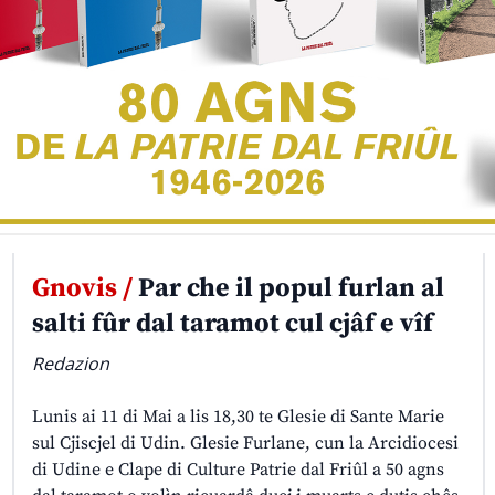
Gnovis /
Par che il popul furlan al
salti fûr dal taramot cul cjâf e vîf
Redazion
Lunis ai 11 di Mai a lis 18,30 te Glesie di Sante Marie
sul Cjiscjel di Udin. Glesie Furlane, cun la Arcidiocesi
di Udine e Clape di Culture Patrie dal Friûl a 50 agns