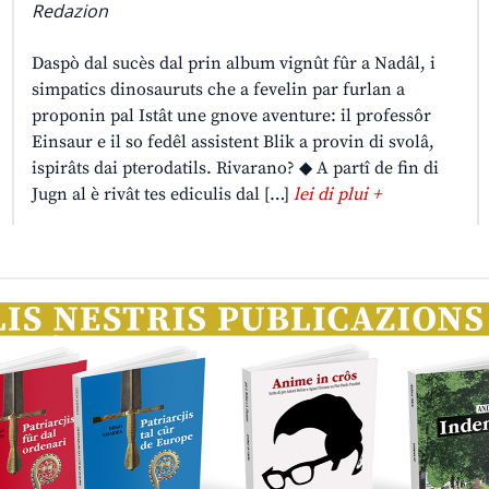
Redazion
Daspò dal sucès dal prin album vignût fûr a Nadâl, i
simpatics dinosauruts che a fevelin par furlan a
proponin pal Istât une gnove aventure: il professôr
Einsaur e il so fedêl assistent Blik a provin di svolâ,
ispirâts dai pterodatils. Rivarano? ◆ A partî de fin di
Jugn al è rivât tes ediculis dal […]
lei di plui +