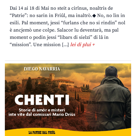
Dai 14 ai 18 di Mai no steit a cirînus, noaltris de
“Patrie”: no sarin in Friûl, ma inaltrò.◆ No, no lìn in
esili. Pal moment, jessi “furlans che no si rindin” nol
è ancjemò une colpe. Salacor lu deventarà, ma pal
moment o podin jessi “libars di sielzi” di lâ in
“mission”. Une mission […]
lei di plui +