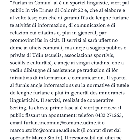
“Furlan in Comun” al è un sportel linguistic, viert pal
public in vie Ermes di Colorêt 22 e, che al elabore e
al volte tescj cun chê di garantî l’ûs de lenghe furlane
te ativitât di informazion, di comunicazion e di
relazion cui citadins e, plui in gjenerâl, par
promovint l’ûs in citât. Il servizi al sarà ufiert no
dome ai uficis comunâi, ma ancje a sogjets publics e
privâts di Udin (scuelis, associazions sportivis,
sociâls e culturâls), e ancje ai singui citadins, che a
vedin dibisugne di assistence pe traduzion di lôr
iniziativis di informazion e comunicazion. Il sportel
al furnìs ancje informazions su la normative di tutele
de lenghe furlane e plui in gjenerâl des minorancis
linguistichis. Il servizi, realizât de cooperative
Serling, ta cheste prime fase al è viert par ricevi il
public fissant un apontament: telefon 0432 271263,
email furlan.incomun@comune.udine.it o
marco.stolfo@comune.udine.it (il contat diret dal
operadôr Marco Stolfo). Il responsabil dal ufici pe