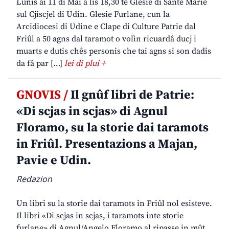
Lunis ai 11 di Mai a lis 18,30 te Glesie di Sante Marie
sul Cjiscjel di Udin. Glesie Furlane, cun la
Arcidiocesi di Udine e Clape di Culture Patrie dal
Friûl a 50 agns dal taramot o volìn ricuardâ ducj i
muarts e dutis chês personis che tai agns si son dadis
da fâ par […]
lei di plui +
GNOVIS /
Il gnûf libri de Patrie:
«Di scjas in scjas» di Agnul
Floramo, su la storie dai taramots
in Friûl. Presentazions a Majan,
Pavie e Udin.
Redazion
Un libri su la storie dai taramots in Friûl nol esisteve.
Il libri «Di scjas in scjas, i taramots inte storie
furlane» di Agnul/Angelo Floramo al ripasse in mût