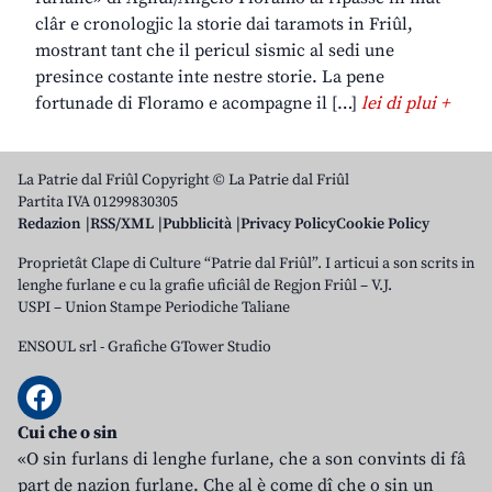
clâr e cronologjic la storie dai taramots in Friûl,
mostrant tant che il pericul sismic al sedi une
presince costante inte nestre storie. La pene
fortunade di Floramo e acompagne il […]
lei di plui +
La Patrie dal Friûl Copyright © La Patrie dal Friûl
Partita IVA 01299830305
Redazion
RSS/XML
Pubblicità
Privacy Policy
Cookie Policy
Proprietât Clape di Culture “Patrie dal Friûl”. I articui a son scrits in
lenghe furlane e cu la grafie uficiâl de Regjon Friûl – V.J.
USPI – Union Stampe Periodiche Taliane
ENSOUL srl
-
Grafiche GTower Studio
Cui che o sin
«O sin furlans di lenghe furlane, che a son convints di fâ
part de nazion furlane. Che al è come dî che o sin un