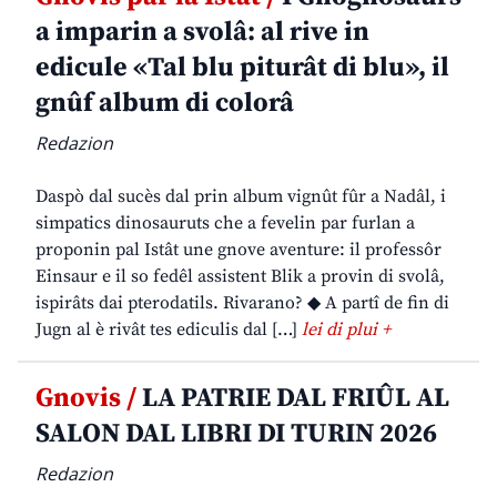
a imparin a svolâ: al rive in
edicule «Tal blu piturât di blu», il
gnûf album di colorâ
Redazion
Daspò dal sucès dal prin album vignût fûr a Nadâl, i
simpatics dinosauruts che a fevelin par furlan a
proponin pal Istât une gnove aventure: il professôr
Einsaur e il so fedêl assistent Blik a provin di svolâ,
ispirâts dai pterodatils. Rivarano? ◆ A partî de fin di
Jugn al è rivât tes ediculis dal […]
lei di plui +
Gnovis /
LA PATRIE DAL FRIÛL AL
SALON DAL LIBRI DI TURIN 2026
Redazion