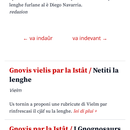
lenghe furlane al è Diego Navarria.
redazion
← va indaûr
va indevant →
Gnovis vielis par la Istât /
Netiti la
lenghe
Vielm
Us tornin a proponi une rubricute di Vielm par
rinfrescasi il cjâf su la lenghe.
lei di plui +
Gnovis par la Istât /
I Gnognosaurs