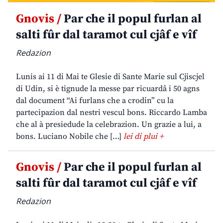
Gnovis /
Par che il popul furlan al
salti fûr dal taramot cul cjâf e vîf
Redazion
Lunis ai 11 di Mai te Glesie di Sante Marie sul Cjiscjel
di Udin, si è tignude la messe par ricuardâ i 50 agns
dal document “Ai furlans che a crodin” cu la
partecipazion dal nestri vescul bons. Riccardo Lamba
che al à presiedude la celebrazion. Un grazie a lui, a
bons. Luciano Nobile che […]
lei di plui +
Gnovis /
Par che il popul furlan al
salti fûr dal taramot cul cjâf e vîf
Redazion