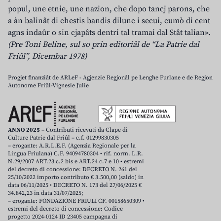
popul, une etnie, une nazion, che dopo tancj parons, che
a àn balinât di chestis bandis dilunc i secui, cumò di cent
agns indaûr o sin cjapâts dentri tal tramai dal Stât talian».
(Pre Toni Beline, sul so prin editoriâl de “La Patrie dal
Friûl”, Dicembar 1978)
Progjet finanziât de ARLeF - Agjenzie Regjonâl pe Lenghe Furlane e de Regjon
Autonome Friûl-Vignesie Julie
ANNO 2025
– Contributi ricevuti da Clape di
Culture Patrie dal Friûl – c.f. 01299830305
– erogante: A.R.L.E.F. (Agenzia Regionale per la
Lingua Friulana) C.F. 94094780304 • rif. norm. L.R.
N.29/2007 ART.23 c.2 bis e ART.24 c.7 e 10 • estremi
del decreto di concessione: DECRETO N. 261 del
25/10/2022 importo contributo € 3.500,00 (saldo) in
data 06/11/2025 • DECRETO N. 173 del 27/06/2025 €
34.842,23 in data 31/07/2025;
– erogante: FONDAZIONE FRIULI CF. 00158650309 •
estremi del decreto di concessione: Codice
progetto 2024-0124 ID 23405 campagna di