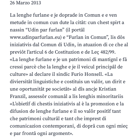
26 Marzo 2013
La lenghe furlane e je doprade in Comun e e ven
metude in comun cun dute la citât: cun chest spirt a
nassin “Udin par furlan” (il portâl
www.udinparfurlan.eu) e “Furlan in Comun”, lis dôs
iniziativis dal Comun di Udin, in atuazion di ce che al
previôt l’articul 6 de Costituzion e de Leç 482/99.
«La lenghe furlane e je un patrimoni di mantignî e fâ
cressi parcè che la lenghe e je il veicul principâl de
culture» al declare il sindic Furio Honsell. «La
diviersitât linguistiche e costituìs un valôr, un dirit e
une oportunitât pe societât» al dîs ancje Kristian
Franzil, assessôr comunâl a lis lenghis minoritariis
«L’obietîf di chestis iniziativis al è la promozion e la
difusion de lenghe furlane e il so valôr positîf tant
che patrimoni culturâl e tant che imprest di
comunicazion contemporani, di doprâ cun ogni mieç
e par frontâ ogni argoment».