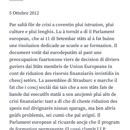
5 Ottobre 2012
Par saltâ fûr de crisi a coventin plui istruzion, plui
culture e plui lenghis. Lu à tornât a dî il Parlament
european, che ai 11 di Setembar stâts al à fat buine
une risoluzion dedicade ae scuele e ae formazion. Il
document votât dai eurodeputâts al pant une
preocupazion fuartonone viers de decision di diviers
guviers dai Stâts membris de Union Europeane in
cont de riduzion des risorsis finanziariis invistidis in
chescj setôrs. La assemblee di Strasburc e marche il
fat che i coscj sociâi dai tais che a son stâts fats de
bande dai esecutîfs statâi a son ancjemò plui alts de
crisi finanziarie: tant a dî che di cheste riduzion des
spesis nol divignarès nissun sparagn, ma ben altris
gnûfs problemis, sei cumò che pal avignî. Il
Parlament european al ricuarde ancje che il program
de formazion permanente (il cussì clamât LLP,