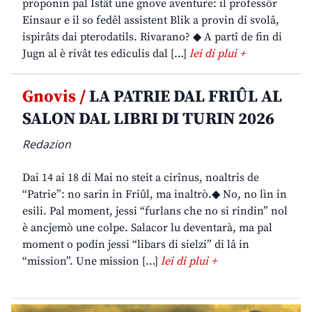
proponin pal Istât une gnove aventure: il professôr
Einsaur e il so fedêl assistent Blik a provin di svolâ,
ispirâts dai pterodatils. Rivarano? ◆ A partî de fin di
Jugn al è rivât tes ediculis dal […]
lei di plui +
Gnovis /
LA PATRIE DAL FRIÛL AL
SALON DAL LIBRI DI TURIN 2026
Redazion
Dai 14 ai 18 di Mai no steit a cirînus, noaltris de
“Patrie”: no sarin in Friûl, ma inaltrò.◆ No, no lìn in
esili. Pal moment, jessi “furlans che no si rindin” nol
è ancjemò une colpe. Salacor lu deventarà, ma pal
moment o podin jessi “libars di sielzi” di lâ in
“mission”. Une mission […]
lei di plui +