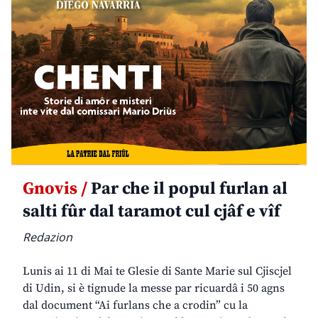
Gnovis /
Par che il popul furlan al
salti fûr dal taramot cul cjâf e vîf
Redazion
Lunis ai 11 di Mai te Glesie di Sante Marie sul Cjiscjel
di Udin, si è tignude la messe par ricuardâ i 50 agns
dal document “Ai furlans che a crodin” cu la