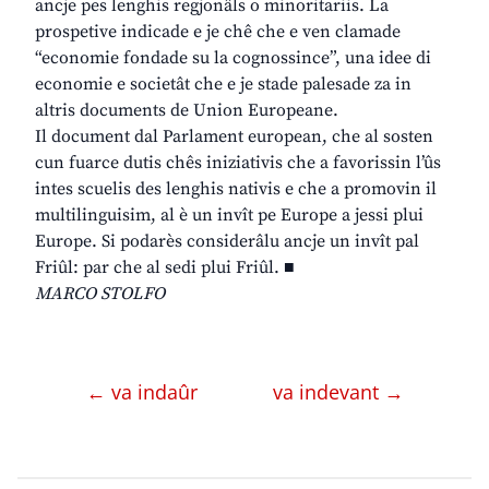
ancje pes lenghis regjonâls o minoritariis. La
prospetive indicade e je chê che e ven clamade
“economie fondade su la cognossince”, una idee di
economie e societât che e je stade palesade za in
altris documents de Union Europeane.
Il document dal Parlament european, che al sosten
cun fuarce dutis chês iniziativis che a favorissin l’ûs
intes scuelis des lenghis nativis e che a promovin il
multilinguisim, al è un invît pe Europe a jessi plui
Europe. Si podarès considerâlu ancje un invît pal
Friûl: par che al sedi plui Friûl. ■
MARCO STOLFO
← va indaûr
va indevant →