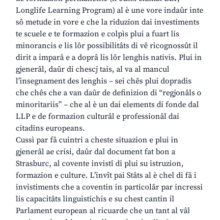
Longlife Learning Program) al è une vore indaûr inte
sô metude in vore e che la riduzion dai investiments
te scuele e te formazion e colpìs plui a fuart lis
minorancis e lis lôr possibilitâts di vê ricognossût il
dirit a imparâ e a doprâ lis lôr lenghis nativis. Plui in
gjenerâl, daûr di chescj tais, al va al mancul
l’insegnament des lenghis – sei chês plui dopradis
che chês che a van daûr de definizion di “regjonâls o
minoritariis” – che al è un dai elements di fonde dal
LLP e de formazion culturâl e professionâl dai
citadins europeans.
Cussì par fâ cuintri a cheste situazion e plui in
gjenerâl ae crisi, daûr dal document fat bon a
Strasburc, al covente invistî di plui su istruzion,
formazion e culture. L’invît pai Stâts al è chel di fâ i
invistiments che a coventin in particolâr par incressi
lis capacitâts linguistichis e su chest cantin il
Parlament european al ricuarde che un tant al vâl