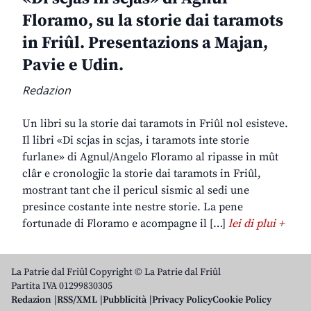
Floramo, su la storie dai taramots
in Friûl. Presentazions a Majan,
Pavie e Udin.
Redazion
Un libri su la storie dai taramots in Friûl nol esisteve.
Il libri «Di scjas in scjas, i taramots inte storie
furlane» di Agnul/Angelo Floramo al ripasse in mût
clâr e cronologjic la storie dai taramots in Friûl,
mostrant tant che il pericul sismic al sedi une
presince costante inte nestre storie. La pene
fortunade di Floramo e acompagne il […]
lei di plui +
La Patrie dal Friûl Copyright © La Patrie dal Friûl
Partita IVA 01299830305
Redazion
RSS/XML
Pubblicità
Privacy Policy
Cookie Policy