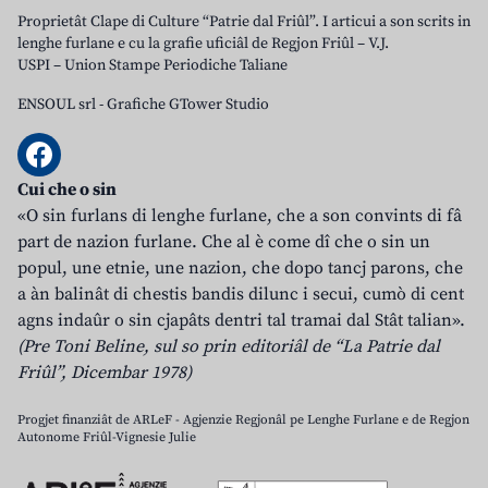
Proprietât Clape di Culture “Patrie dal Friûl”. I articui a son scrits in
lenghe furlane e cu la grafie uficiâl de Regjon Friûl – V.J.
USPI – Union Stampe Periodiche Taliane
ENSOUL srl
-
Grafiche GTower Studio
Cui che o sin
«O sin furlans di lenghe furlane, che a son convints di fâ
part de nazion furlane. Che al è come dî che o sin un
popul, une etnie, une nazion, che dopo tancj parons, che
a àn balinât di chestis bandis dilunc i secui, cumò di cent
agns indaûr o sin cjapâts dentri tal tramai dal Stât talian».
(Pre Toni Beline, sul so prin editoriâl de “La Patrie dal
Friûl”, Dicembar 1978)
Progjet finanziât de ARLeF - Agjenzie Regjonâl pe Lenghe Furlane e de Regjon
Autonome Friûl-Vignesie Julie