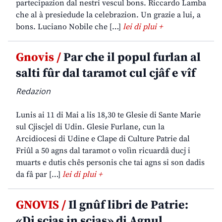
partecipazion dal nestri vescul bons. Riccardo Lamba
che al à presiedude la celebrazion. Un grazie a lui, a
bons. Luciano Nobile che […]
lei di plui +
Gnovis /
Par che il popul furlan al
salti fûr dal taramot cul cjâf e vîf
Redazion
Lunis ai 11 di Mai a lis 18,30 te Glesie di Sante Marie
sul Cjiscjel di Udin. Glesie Furlane, cun la
Arcidiocesi di Udine e Clape di Culture Patrie dal
Friûl a 50 agns dal taramot o volìn ricuardâ ducj i
muarts e dutis chês personis che tai agns si son dadis
da fâ par […]
lei di plui +
GNOVIS /
Il gnûf libri de Patrie:
«Di scjas in scjas» di Agnul