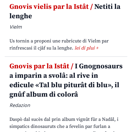
Gnovis vielis par la Istât /
Netiti la
lenghe
Vielm
Us tornin a proponi une rubricute di Vielm par
rinfrescasi il cjâf su la lenghe.
lei di plui +
Gnovis par la Istât /
I Gnognosaurs
a imparin a svolâ: al rive in
edicule «Tal blu piturât di blu», il
gnûf album di colorâ
Redazion
Daspò dal sucès dal prin album vignût fûr a Nadâl, i
simpatics dinosauruts che a fevelin par furlan a