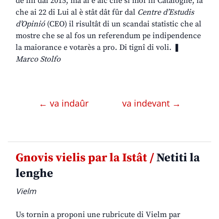
de fin dal 2015, ma al è alc che si môf in Catalogne, là
che ai 22 di Lui al è stât dât fûr dal
Centre d’Estudis
d’Opinió
(CEO) il risultât di un scandai statistic che al
mostre che se al fos un referendum pe indipendence
la maiorance e votarès a pro. Di tignî di voli. ❚
Marco Stolfo
← va indaûr
va indevant →
Gnovis vielis par la Istât /
Netiti la
lenghe
Vielm
Us tornin a proponi une rubricute di Vielm par