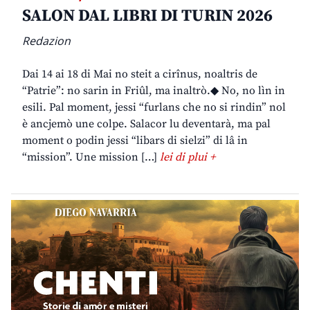
SALON DAL LIBRI DI TURIN 2026
Redazion
Dai 14 ai 18 di Mai no steit a cirînus, noaltris de
“Patrie”: no sarin in Friûl, ma inaltrò.◆ No, no lìn in
esili. Pal moment, jessi “furlans che no si rindin” nol
è ancjemò une colpe. Salacor lu deventarà, ma pal
moment o podin jessi “libars di sielzi” di lâ in
“mission”. Une mission […]
lei di plui +