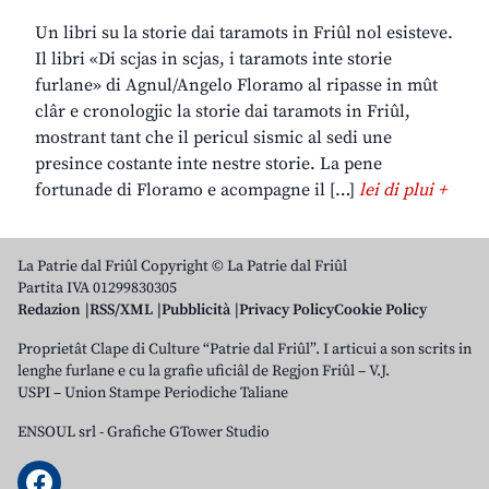
Un libri su la storie dai taramots in Friûl nol esisteve.
Il libri «Di scjas in scjas, i taramots inte storie
furlane» di Agnul/Angelo Floramo al ripasse in mût
clâr e cronologjic la storie dai taramots in Friûl,
mostrant tant che il pericul sismic al sedi une
presince costante inte nestre storie. La pene
fortunade di Floramo e acompagne il […]
lei di plui +
La Patrie dal Friûl Copyright © La Patrie dal Friûl
Partita IVA 01299830305
Redazion
RSS/XML
Pubblicità
Privacy Policy
Cookie Policy
Proprietât Clape di Culture “Patrie dal Friûl”. I articui a son scrits in
lenghe furlane e cu la grafie uficiâl de Regjon Friûl – V.J.
USPI – Union Stampe Periodiche Taliane
ENSOUL srl
-
Grafiche GTower Studio