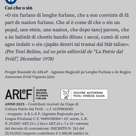
Cui che o sin
«O sin furlans di lenghe furlane, che a son convints di fâ
part de nazion furlane. Che al è come dî che o sin un
popul, une etnie, une nazion, che dopo tancj parons, che
a àn balinât di chestis bandis dilunc i secui, cumò di cent
agns indaûr o sin cjapâts dentri tal tramai dal Stât talian».
(Pre Toni Beline, sul so prin editoriâl de “La Patrie dal
Friûl”, Dicembar 1978)
Progjet finanziât de ARLeF - Agjenzie Regjonâl pe Lenghe Furlane e de Regjon
Autonome Friûl-Vignesie Julie
ANNO 2025
– Contributi ricevuti da Clape di
Culture Patrie dal Friûl – c.f. 01299830305
– erogante: A.R.L.E.F. (Agenzia Regionale per la
Lingua Friulana) C.F. 94094780304 • rif. norm. L.R.
N.29/2007 ART.23 c.2 bis e ART.24 c.7 e 10 • estremi
del decreto di concessione: DECRETO N. 261 del
25/10/2022 importo contributo € 3.500,00 (saldo) in