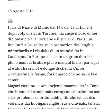
15 Agosto 2016
I fats di Nize e di Munic dai 14 e dai 23 di Lui e il
dopli colp di stât in Turchie, ma ancje il braç di fier
diplomatic tra la Corsiche e il guvier di Parîs, un
incuintri a Bruxelles su la promozion des lenghis
minoritariis e i risultâts di un scandai fat in
Catalogne. In Europe a sucedin un grum di robis,
plui o mancul brutis e plui o mancul bielis: par sigûr
al è alc che si môf e dongje di chel la
Union
Europeane
e je ferme, forsit parcè che no sa ce fâ e
cemût.
Magari cussì no, a son ancjemò muarts e terôr. Dopo
che intant dai campionâts europeans di balon no son
stâts problemis di ordin public, fûr che tal câs des
violencis dai hooligans inglês, rus e cravuats, tal Stât