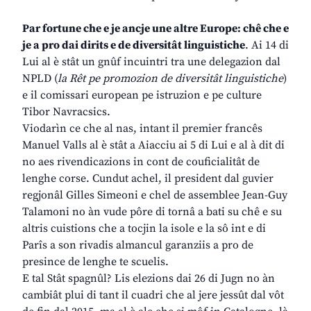
Par fortune che e je ancje une altre Europe: chê che e
je a pro dai dirits e de diversitât linguistiche
. Ai 14 di
Lui al è stât un gnûf incuintri tra une delegazion dal
NPLD (
la Rêt pe promozion de diversitât linguistiche
)
e il comissari european pe istruzion e pe culture
Tibor Navracsics.
Viodarìn ce che al nas, intant il premier francês
Manuel Valls al è stât a Aiacciu ai 5 di Lui e al à dit di
no aes rivendicazions in cont de couficialitât de
lenghe corse. Cundut achel, il president dal guvier
regjonâl Gilles Simeoni e chel de assemblee Jean-Guy
Talamoni no àn vude pôre di tornâ a bati su chê e su
altris cuistions che a tocjin la isole e la sô int e di
Parîs a son rivadis almancul garanziis a pro de
presince de lenghe te scuelis.
E tal Stât spagnûl? Lis elezions dai 26 di Jugn no àn
cambiât plui di tant il cuadri che al jere jessût dal vôt