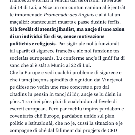
francês al è tornât il vencul dal terorisim. Te serade
dai 14 di Lui, a Nize un om cuntun camion al è jentrât
te innomenade
Promenade des Anglais
e al à fat un
maçalizi: otantecuatri muarts e passe dusinte ferîts.
Si à fevelât di atentât jihadist, ma ancje di une azion
di un individui fûr di se, cence motivazions
politichis e religjosis
. Par sigûr alc nol à funzionât
tal aparât di sigurece francês e alc nol funzione tes
societâts europeanis. Lu conferme ancje il gnûf fat di
sanc che al è stât a Munic ai 22 di Lui.
Che la Europe e vedi cualchi probleme di sigurece e
che i tancj beçons spindûts di ognidun dai Vincjevot
pe difese no vedin une rese concrete a pro dai
citadins lu pensin in tancj di lôr, ancje se lu disin in
pôcs. Tra chei pôcs plui di cualchidun al fevele di
esercit european. Però par metilu impins pardabon e
coventarès chê Europe, pardabon unide sul plan
politic e istituzionâl, che no je, cussì la situazion e je
compagne di chê dal faliment dai progjets de CED