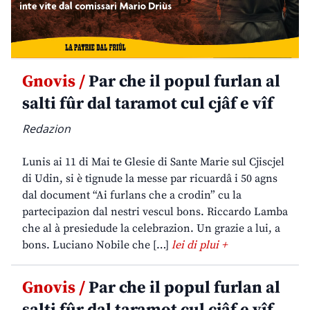
Gnovis /
Par che il popul furlan al
salti fûr dal taramot cul cjâf e vîf
Redazion
Lunis ai 11 di Mai te Glesie di Sante Marie sul Cjiscjel
di Udin, si è tignude la messe par ricuardâ i 50 agns
dal document “Ai furlans che a crodin” cu la
partecipazion dal nestri vescul bons. Riccardo Lamba
che al à presiedude la celebrazion. Un grazie a lui, a
bons. Luciano Nobile che […]
lei di plui +
Gnovis /
Par che il popul furlan al