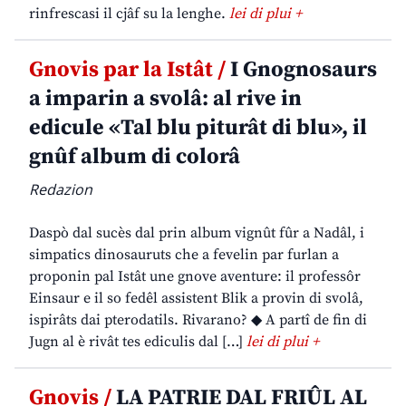
rinfrescasi il cjâf su la lenghe.
lei di plui +
Gnovis par la Istât /
I Gnognosaurs
a imparin a svolâ: al rive in
edicule «Tal blu piturât di blu», il
gnûf album di colorâ
Redazion
Daspò dal sucès dal prin album vignût fûr a Nadâl, i
simpatics dinosauruts che a fevelin par furlan a
proponin pal Istât une gnove aventure: il professôr
Einsaur e il so fedêl assistent Blik a provin di svolâ,
ispirâts dai pterodatils. Rivarano? ◆ A partî de fin di
Jugn al è rivât tes ediculis dal […]
lei di plui +
Gnovis /
LA PATRIE DAL FRIÛL AL