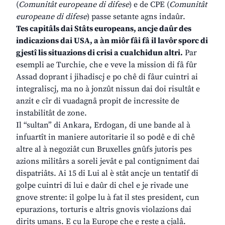
(
Comunitât europeane di difese
) e de CPE (
Comunitât
europeane di difese
) passe setante agns indaûr.
Tes capitâls dai Stâts europeans, ancje daûr des
indicazions dai USA, a àn miôr fâi fâ il lavôr sporc di
gjestî lis situazions di crisi a cualchidun altri.
Par
esempli ae Turchie, che e veve la mission di fâ fûr
Assad doprant i jihadiscj e po chê di fâur cuintri ai
integraliscj, ma no à jonzût nissun dai doi risultât e
anzit e cîr di vuadagnâ propit de incressite de
instabilitât de zone.
Il “sultan” di Ankara, Erdogan, di une bande al à
infuartît in maniere autoritarie il so podê e di chê
altre al à negoziât cun Bruxelles gnûfs jutoris pes
azions militârs a soreli jevât e pal contigniment dai
dispatriâts. Ai 15 di Lui al è stât ancje un tentatîf di
golpe cuintri di lui e daûr di chel e je rivade une
gnove strente: il golpe lu à fat il stes president, cun
epurazions, torturis e altris gnovis violazions dai
dirits umans. E cu la Europe che e reste a cjalâ.