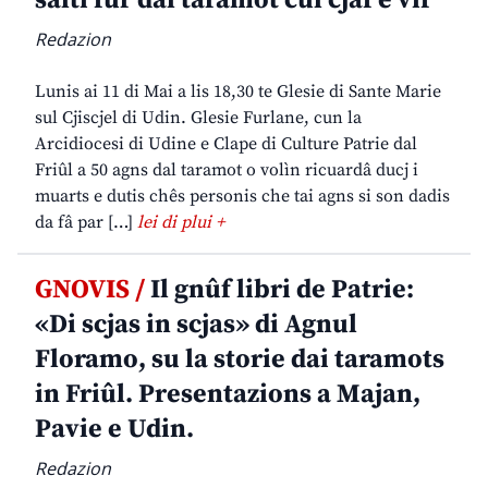
salti fûr dal taramot cul cjâf e vîf
Redazion
Lunis ai 11 di Mai a lis 18,30 te Glesie di Sante Marie
sul Cjiscjel di Udin. Glesie Furlane, cun la
Arcidiocesi di Udine e Clape di Culture Patrie dal
Friûl a 50 agns dal taramot o volìn ricuardâ ducj i
muarts e dutis chês personis che tai agns si son dadis
da fâ par […]
lei di plui +
GNOVIS /
Il gnûf libri de Patrie:
«Di scjas in scjas» di Agnul
Floramo, su la storie dai taramots
in Friûl. Presentazions a Majan,
Pavie e Udin.
Redazion