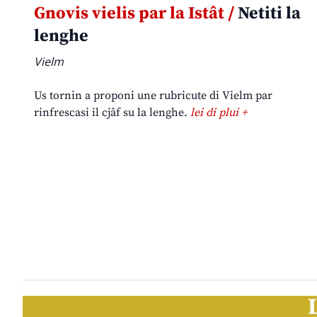
Gnovis vielis par la Istât /
Netiti la
lenghe
Vielm
Us tornin a proponi une rubricute di Vielm par
rinfrescasi il cjâf su la lenghe.
lei di plui +