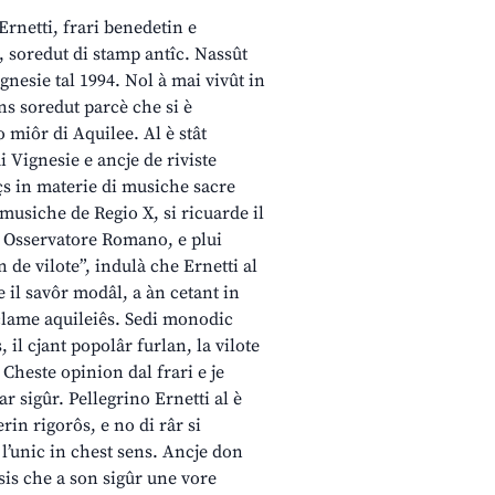
Ernetti, frari benedetin e
, soredut di stamp antîc. Nassût
gnesie tal 1994. Nol à mai vivût in
ns soredut parcè che si è
o miôr di Aquilee. Al è stât
i Vignesie e ancje de riviste
çs in materie di musiche sacre
e musiche de Regio X, si ricuarde il
 sul Osservatore Romano, e plui
n de vilote”, indulà che Ernetti al
 il savôr modâl, a àn cetant in
 clame aquileiês. Sedi monodic
 il cjant popolâr furlan, la vilote
. Cheste opinion dal frari e je
r sigûr. Pellegrino Ernetti al è
erin rigorôs, e no di râr si
 l’unic in chest sens. Ancje don
esis che a son sigûr une vore