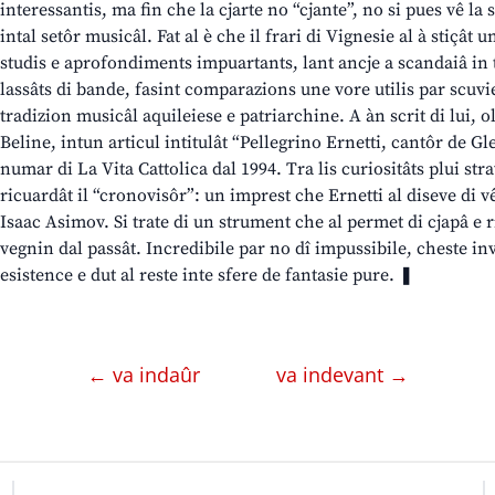
interessantis, ma fin che la cjarte no “cjante”, no si pues vê la 
intal setôr musicâl. Fat al è che il frari di Vignesie al à stiçât u
studis e aprofondiments impuartants, lant ancje a scandaiâ in t
lassâts di bande, fasint comparazions une vore utilis par scuvie
tradizion musicâl aquileiese e patriarchine. A àn scrit di lui, 
Beline, intun articul intitulât “Pellegrino Ernetti, cantôr de Gl
numar di La Vita Cattolica dal 1994. Tra lis curiositâts plui str
ricuardât il “cronovisôr”: un imprest che Ernetti al diseve di vê
Isaac Asimov. Si trate di un strument che al permet di cjapâ e 
vegnin dal passât. Incredibile par no dî impussibile, cheste in
esistence e dut al reste inte sfere de fantasie pure. ❚
← va indaûr
va indevant →