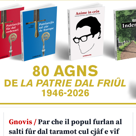
Gnovis /
Par che il popul furlan al
salti fûr dal taramot cul cjâf e vîf