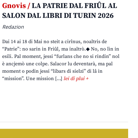
Gnovis /
LA PATRIE DAL FRIÛL AL
SALON DAL LIBRI DI TURIN 2026
Redazion
Dai 14 ai 18 di Mai no steit a cirînus, noaltris de
“Patrie”: no sarin in Friûl, ma inaltrò.◆ No, no lìn in
esili. Pal moment, jessi “furlans che no si rindin” nol
è ancjemò une colpe. Salacor lu deventarà, ma pal
moment o podin jessi “libars di sielzi” di lâ in
“mission”. Une mission […]
lei di plui +