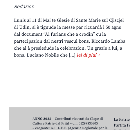
Redazion
Lunis ai 11 di Mai te Glesie di Sante Marie sul Cjiscjel
di Udin, si è tignude la messe par ricuardâ i 50 agns
dal document “Ai furlans che a crodin” cu la
partecipazion dal nestri vescul bons. Riccardo Lamba
che al à presiedude la celebrazion. Un grazie a lui, a
bons. Luciano Nobile che […]
lei di plui +
ANNO 2025
– Contributi ricevuti da Clape di
La Patrie
Culture Patrie dal Friûl – c.f. 01299830305
Partita 
– erogante: A.R.L.E.F. (Agenzia Regionale per la