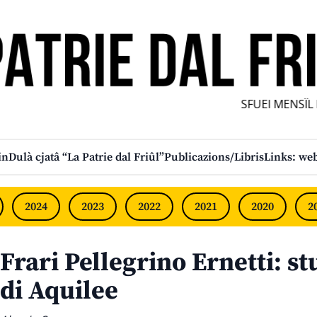
SFUEI MENSÎL FU
in
Dulà cjatâ “La Patrie dal Friûl”
Publicazions/Libris
Links: web
2024
2023
2022
2021
2020
2
Frari Pellegrino Ernetti: st
di Aquilee