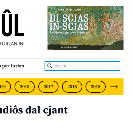
RLAN INDIPENDENT • INDEPENDENT FRIULIAN MONTHLY • N
Cerca:
 par furlan
019
2018
2017
2016
2015
2014
udiôs dal cjant