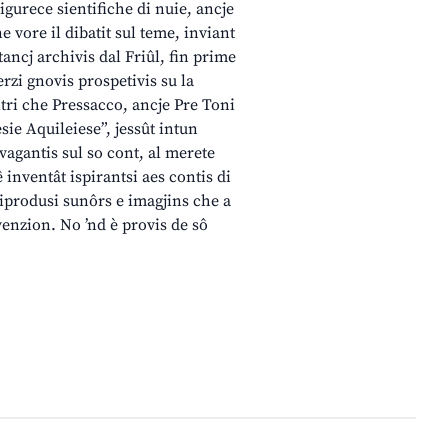
sigurece sientifiche di nuie, ancje
ne vore il dibatit sul teme, inviant
ancj archivis dal Friûl, fin prime
rzi gnovis prospetivis su la
oltri che Pressacco, ancje Pre Toni
esie Aquileiese”, jessût intun
avagantis sul so cont, al merete
 inventât ispirantsi aes contis di
riprodusi sunôrs e imagjins che a
venzion. No ’nd è provis de sô