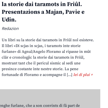
la storie dai taramots in Friûl.
Presentazions a Majan, Pavie e
Udin.
Redazion
Un libri su la storie dai taramots in Friûl nol esisteve.
Il libri «Di scjas in scjas, i taramots inte storie
furlane» di Agnul/Angelo Floramo al ripasse in mût
clâr e cronologjic la storie dai taramots in Friûl,
mostrant tant che il pericul sismic al sedi une
presince costante inte nestre storie. La pene
fortunade di Floramo e acompagne il […]
lei di plui +
lenghe furlane, che a son convints di fâ part de