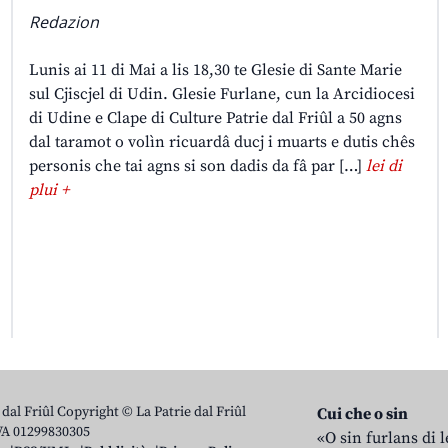
Redazion
Lunis ai 11 di Mai a lis 18,30 te Glesie di Sante Marie
sul Cjiscjel di Udin. Glesie Furlane, cun la Arcidiocesi
di Udine e Clape di Culture Patrie dal Friûl a 50 agns
dal taramot o volìn ricuardâ ducj i muarts e dutis chês
personis che tai agns si son dadis da fâ par […]
lei di
plui +
 dal Friûl Copyright © La Patrie dal Friûl
Cui che o sin
IVA 01299830305
«O sin furlans di 