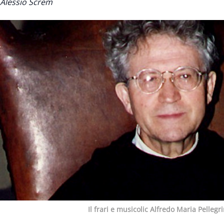
Alessio Screm
Il frari e musicolic Alfredo Maria Pellegr