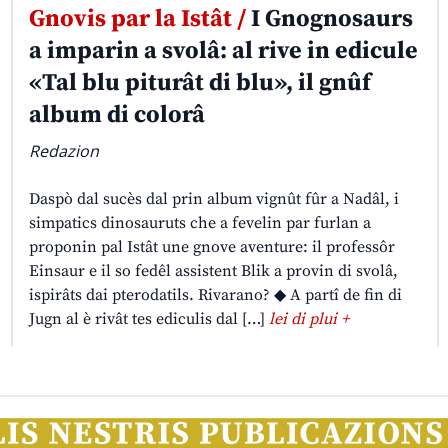
Gnovis par la Istât /
I Gnognosaurs
a imparin a svolâ: al rive in edicule
«Tal blu piturât di blu», il gnûf
album di colorâ
Redazion
Daspò dal sucès dal prin album vignût fûr a Nadâl, i
simpatics dinosauruts che a fevelin par furlan a
proponin pal Istât une gnove aventure: il professôr
Einsaur e il so fedêl assistent Blik a provin di svolâ,
ispirâts dai pterodatils. Rivarano? ◆ A partî de fin di
Jugn al è rivât tes ediculis dal […]
lei di plui +