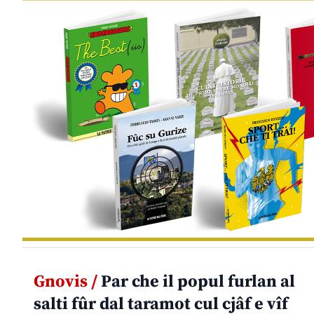
Gnovis /
Par che il popul furlan al
salti fûr dal taramot cul cjâf e vîf