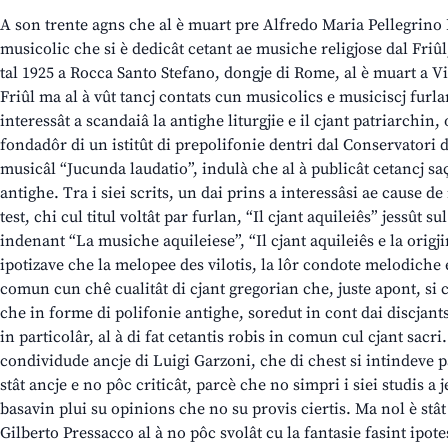
A son trente agns che al è muart pre Alfredo Maria Pellegrino 
musicolic che si è dedicât cetant ae musiche religjose dal Friûl
tal 1925 a Rocca Santo Stefano, dongje di Rome, al è muart a Vi
Friûl ma al à vût tancj contats cun musicolics e musiciscj furla
interessât a scandaiâ la antighe liturgjie e il cjant patriarchin, 
fondadôr di un istitût di prepolifonie dentri dal Conservatori d
musicâl “Jucunda laudatio”, indulà che al à publicât cetancj sa
antighe. Tra i siei scrits, un dai prins a interessâsi ae cause d
test, chi cul titul voltât par furlan, “Il cjant aquileiês” jessût
indenant “La musiche aquileiese”, “Il cjant aquileiês e la origji
ipotizave che la melopee des vilotis, la lôr condote melodiche e
comun cun chê cualitât di cjant gregorian che, juste apont, si
che in forme di polifonie antighe, soredut in cont dai discjants,
in particolâr, al à di fat cetantis robis in comun cul cjant sacri
condividude ancje di Luigi Garzoni, che di chest si intindeve pa
stât ancje e no pôc criticât, parcè che no simpri i siei studis a j
basavin plui su opinions che no su provis ciertis. Ma nol è stât
Gilberto Pressacco al à no pôc svolât cu la fantasie fasint ipot