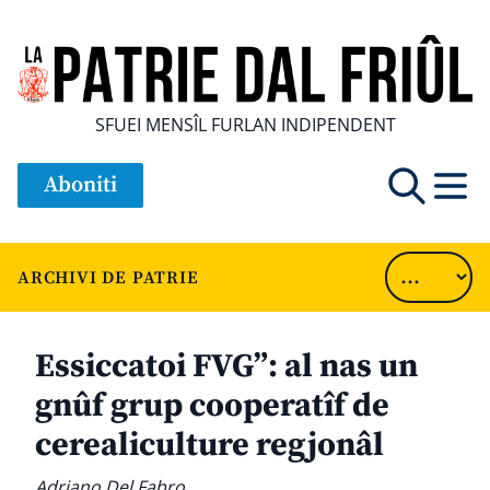
SFUEI MENSÎL FURLAN INDIPENDENT
Aboniti
ARCHIVI DE PATRIE
Essiccatoi FVG”: al nas un
gnûf grup cooperatîf de
cerealiculture regjonâl
Adriano Del Fabro