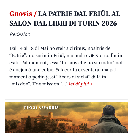
Gnovis /
LA PATRIE DAL FRIÛL AL
SALON DAL LIBRI DI TURIN 2026
Redazion
Dai 14 ai 18 di Mai no steit a cirînus, noaltris de
“Patrie”: no sarin in Friûl, ma inaltrò.◆ No, no lìn in
esili. Pal moment, jessi “furlans che no si rindin” nol
è ancjemò une colpe. Salacor lu deventarà, ma pal
moment o podin jessi “libars di sielzi” di lâ in
“mission”. Une mission […]
lei di plui +