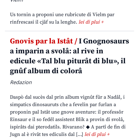
Us tornin a proponi une rubricute di Vielm par
rinfrescasi il cjâf su la lenghe.
lei di plui +
Gnovis par la Istât /
I Gnognosaurs
a imparin a svolâ: al rive in
edicule «Tal blu piturât di blu», il
gnûf album di colorâ
Redazion
Daspò dal sucès dal prin album vignût fûr a Nadâl, i
simpatics dinosauruts che a fevelin par furlan a
proponin pal Istât une gnove aventure: il professôr
Einsaur e il so fedêl assistent Blik a provin di svolâ,
ispirâts dai pterodatils. Rivarano? ◆ A partî de fin di
Jugn al è rivât tes ediculis dal […]
lei di plui +