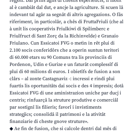
regjon. Dai prins agns di chestis esperiencis, il mont
al è cambiât dal dut, e ancje la agriculture. Si scuen lâ
indevant tal agâr za segnât di altris agregazions. O fâs
riferiment, in particolâr, a chês di FruttaFriuli (che al
à unît lis cooperativis Friulkiwi di Spilimberc e
Friulfruct di Sant Zorç da la Richinvelde) e Granaio
Friulano. Cun Essicatoi FVG o metìn in rêt plui di
2.100 socis conferidôrs che a operin suntun teritori
di 60.000 etars su 90 Comuns tra lis provinciis di
Pordenon, Udin e Gurize e un faturât complessîf di
plui di 60 milions di euros. I obietîfs de fusion a son
clârs – al zonte Castagnaviz -: incressi e rindi plui
fuartis lis oportunitâts dai socis e des 4 impresis; dotâ
Essicatoi FVG di une aministrazion uniche par ducj i
centris; rinfuarçâ la struture produtive e comerciâl
par sostignî lis filieris; favorî i invistiments
strategjics; consolidâ il patrimoni e la ativitât
finanziarie di cheste gnove struture».
◆ Ae fin de fusion, che si calcole dentri dal mês di