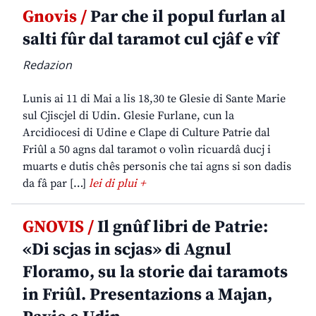
Gnovis /
Par che il popul furlan al
salti fûr dal taramot cul cjâf e vîf
Redazion
Lunis ai 11 di Mai a lis 18,30 te Glesie di Sante Marie
sul Cjiscjel di Udin. Glesie Furlane, cun la
Arcidiocesi di Udine e Clape di Culture Patrie dal
Friûl a 50 agns dal taramot o volìn ricuardâ ducj i
muarts e dutis chês personis che tai agns si son dadis
da fâ par […]
lei di plui +
GNOVIS /
Il gnûf libri de Patrie:
«Di scjas in scjas» di Agnul
Floramo, su la storie dai taramots
in Friûl. Presentazions a Majan,