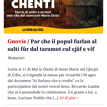
Gnovis /
Par che il popul furlan al
salti fûr dal taramot cul cjâf e vîf
Redazion
Lunis ai 11 di Mai te Glesie di Sante Marie sul Cjiscjel
di Udin, si è tignude la messe par ricuardâ i 50 agns
dal document “Ai furlans che a crodin” cu la
partecipazion dal nestri vescul bons. Riccardo Lamba
che al à presiedude la celebrazion. Un grazie a lui, a
bons. Luciano Nobile che […]
lei di plui +