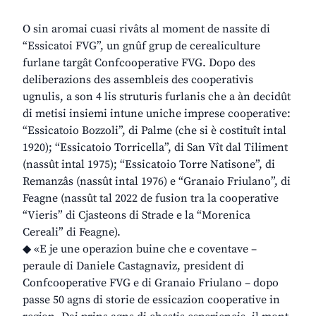
O sin aromai cuasi rivâts al moment de nassite di
“Essicatoi FVG”, un gnûf grup de cerealiculture
furlane targât Confcooperative FVG. Dopo des
deliberazions des assembleis des cooperativis
ugnulis, a son 4 lis struturis furlanis che a àn decidût
di metisi insiemi intune uniche imprese cooperative:
“Essicatoio Bozzoli”, di Palme (che si è costituît intal
1920); “Essicatoio Torricella”, di San Vît dal Tiliment
(nassût intal 1975); “Essicatoio Torre Natisone”, di
Remanzâs (nassût intal 1976) e “Granaio Friulano”, di
Feagne (nassût tal 2022 de fusion tra la cooperative
“Vieris” di Cjasteons di Strade e la “Morenica
Cereali” di Feagne).
◆ «E je une operazion buine che e coventave –
peraule di Daniele Castagnaviz, president di
Confcooperative FVG e di Granaio Friulano – dopo
passe 50 agns di storie de essicazion cooperative in