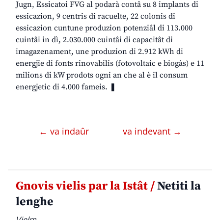
Jugn, Essicatoi FVG al podarà contâ su 8 implants di
essicazion, 9 centris di racuelte, 22 colonis di
essicazion cuntune produzion potenziâl di 113.000
cuintâi in dì, 2.030.000 cuintâi di capacitât di
imagazenament, une produzion di 2.912 kWh di
energjie di fonts rinovabilis (fotovoltaic e biogàs) e 11
milions di kW prodots ogni an che al è il consum
energjetic di 4.000 fameis. ❚
← va indaûr
va indevant →
Gnovis vielis par la Istât /
Netiti la
lenghe
Vielm