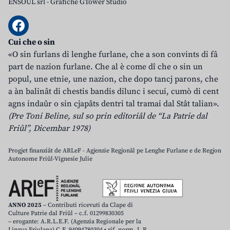
ENSOUL srl
-
Grafiche GTower Studio
Cui che o sin
«O sin furlans di lenghe furlane, che a son convints di fâ
part de nazion furlane. Che al è come dî che o sin un
popul, une etnie, une nazion, che dopo tancj parons, che
a àn balinât di chestis bandis dilunc i secui, cumò di cent
agns indaûr o sin cjapâts dentri tal tramai dal Stât talian».
(Pre Toni Beline, sul so prin editoriâl de “La Patrie dal
Friûl”, Dicembar 1978)
Progjet finanziât de ARLeF - Agjenzie Regjonâl pe Lenghe Furlane e de Regjon
Autonome Friûl-Vignesie Julie
ANNO 2025
– Contributi ricevuti da Clape di
Culture Patrie dal Friûl – c.f. 01299830305
– erogante: A.R.L.E.F. (Agenzia Regionale per la
Lingua Friulana) C.F. 94094780304 • rif. norm. L.R.