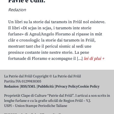
Pavie e Udin.
Redazion
Un libri su la storie dai taramots in Friûl nol esisteve.
Il libri «Di scjas in scjas, i taramots inte storie
furlane» di Agnul/Angelo Floramo al ripasse in mût
clâr e cronologjic la storie dai taramots in Friûl,
mostrant tant che il pericul sismic al sedi une
presince costante inte nestre storie. La pene
fortunade di Floramo e acompagne il […]
lei di plui +
La Patrie dal Friûl Copyright © La Patrie dal Friûl
Partita IVA 01299830305
Redazion
RSS/XML
Pubblicità
Privacy Policy
Cookie Policy
Proprietât Clape di Culture “Patrie dal Friûl”. I articui a son scrits in
lenghe furlane e cu la grafie uficiâl de Regjon Friûl – V.J.
USPI – Union Stampe Periodiche Taliane