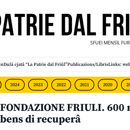
SFUEI MENSÎL FURLA
in
Dulà cjatâ “La Patrie dal Friûl”
Publicazions/Libris
Links: web
2024
2023
2022
2021
2020
2
FONDAZIONE FRIULI. 600 m
bens di recuperâ