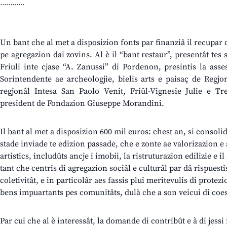
............
Un bant che al met a disposizion fonts par finanziâ il recupar di
pe agregazion dai zovins. Al è il “bant restaur”, presentât te
Friuli inte cjase “A. Zanussi” di Pordenon, presintis la asse
Sorintendente ae archeologjie, bielis arts e paisaç de Regj
regjonâl Intesa San Paolo Venit, Friûl-Vignesie Julie e Tre
president de Fondazion Giuseppe Morandini.
Il bant al met a disposizion 600 mil euros: chest an, si consolide
stade inviade te edizion passade, che e zonte ae valorizazion e 
artistics, includûts ancje i imobii, la ristruturazion edilizie e i
tant che centris di agregazion sociâl e culturâl par dâ rispuest
coletivitât, e in particolâr aes fassis plui meritevulis di protezion
bens impuartants pes comunitâts, dulà che a son veicui di coesi
Par cui che al è interessât, la domande di contribût e à di jessi f