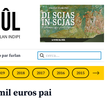
N INDIPENDENT • INDEPENDENT FRIULIAN MONTHLY • NEO
Cerca:
 par furlan
019
2018
2017
2016
2015
2014
il euros pai