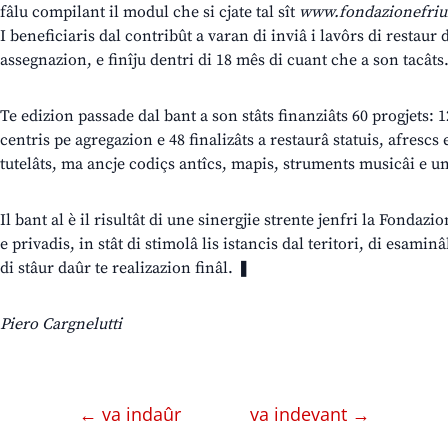
fâlu compilant il modul che si cjate tal sît
www.fondazionefriul
I beneficiaris dal contribût a varan di inviâ i lavôrs di restaur
assegnazion, e finîju dentri di 18 mês di cuant che a son tacâts
Te edizion passade dal bant a son stâts finanziâts 60 progjets: 1
centris pe agregazion e 48 finalizâts a restaurâ statuis, afrescs
tutelâts, ma ancje codiçs antîcs, mapis, struments musicâi e u
Il bant al è il risultât di une sinergjie strente jenfri la Fondazio
e privadis, in stât di stimolâ lis istancis dal teritori, di esaminâl
di stâur daûr te realizazion finâl. ❚
Piero Cargnelutti
← va indaûr
va indevant →