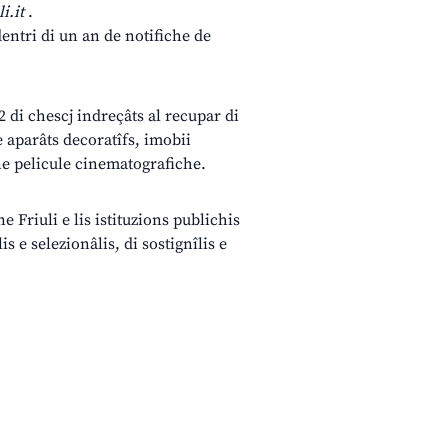
i.it
.
 dentri di un an de notifiche de
.
2 di chescj indreçâts al recupar di
 e aparâts decoratîfs, imobii
ne pelicule cinematografiche.
ne Friuli e lis istituzions publichis
is e selezionâlis, di sostignîlis e