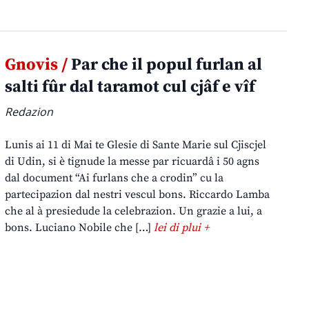
Gnovis /
Par che il popul furlan al
salti fûr dal taramot cul cjâf e vîf
Redazion
Lunis ai 11 di Mai te Glesie di Sante Marie sul Cjiscjel
di Udin, si è tignude la messe par ricuardâ i 50 agns
dal document “Ai furlans che a crodin” cu la
partecipazion dal nestri vescul bons. Riccardo Lamba
che al à presiedude la celebrazion. Un grazie a lui, a
bons. Luciano Nobile che […]
lei di plui +