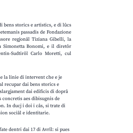
 bens storics e artistics, e di lûcs
s setemanis passadis de Fondazione
ssore regjonâl Tiziana Gibelli, la
on Simonetta Bonomi, e il diretôr
ntin-Sudtirôl Carlo Moretti, cul
 la linie di intervent che e je
al recupar dai bens storics e
l slargjament dai edificis di doprâ
is concretis aes dibisugnis de
. In ducj i doi i câs, si trate di
on sociâl e identitarie.
ate dentri dai 17 di Avrîl: si pues