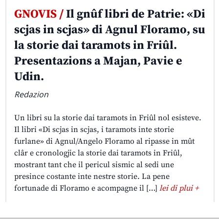
GNOVIS /
Il gnûf libri de Patrie: «Di
scjas in scjas» di Agnul Floramo, su
la storie dai taramots in Friûl.
Presentazions a Majan, Pavie e
Udin.
Redazion
Un libri su la storie dai taramots in Friûl nol esisteve.
Il libri «Di scjas in scjas, i taramots inte storie
furlane» di Agnul/Angelo Floramo al ripasse in mût
clâr e cronologjic la storie dai taramots in Friûl,
mostrant tant che il pericul sismic al sedi une
presince costante inte nestre storie. La pene
fortunade di Floramo e acompagne il […]
lei di plui +