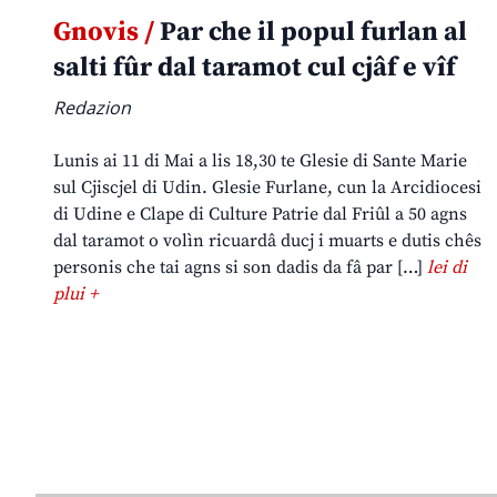
Gnovis /
Par che il popul furlan al
salti fûr dal taramot cul cjâf e vîf
Redazion
Lunis ai 11 di Mai a lis 18,30 te Glesie di Sante Marie
sul Cjiscjel di Udin. Glesie Furlane, cun la Arcidiocesi
di Udine e Clape di Culture Patrie dal Friûl a 50 agns
dal taramot o volìn ricuardâ ducj i muarts e dutis chês
personis che tai agns si son dadis da fâ par […]
lei di
plui +