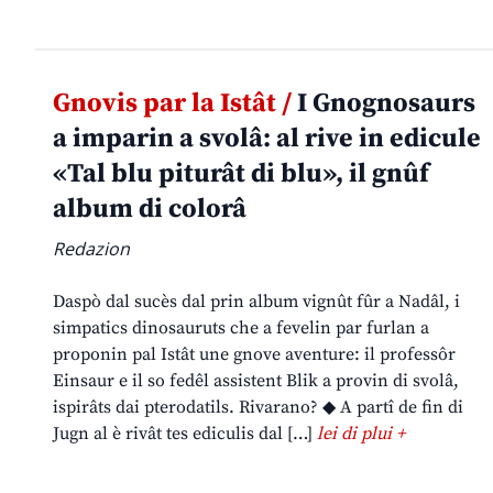
Gnovis par la Istât /
I Gnognosaurs
a imparin a svolâ: al rive in edicule
«Tal blu piturât di blu», il gnûf
album di colorâ
Redazion
Daspò dal sucès dal prin album vignût fûr a Nadâl, i
simpatics dinosauruts che a fevelin par furlan a
proponin pal Istât une gnove aventure: il professôr
Einsaur e il so fedêl assistent Blik a provin di svolâ,
ispirâts dai pterodatils. Rivarano? ◆ A partî de fin di
Jugn al è rivât tes ediculis dal […]
lei di plui +