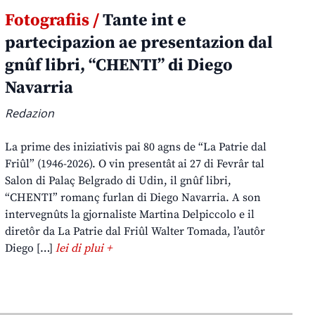
Fotografiis /
Tante int e
partecipazion ae presentazion dal
gnûf libri, “CHENTI” di Diego
Navarria
Redazion
La prime des iniziativis pai 80 agns de “La Patrie dal
Friûl” (1946-2026). O vin presentât ai 27 di Fevrâr tal
Salon di Palaç Belgrado di Udin, il gnûf libri,
“CHENTI” romanç furlan di Diego Navarria. A son
intervegnûts la gjornaliste Martina Delpiccolo e il
diretôr da La Patrie dal Friûl Walter Tomada, l’autôr
Diego […]
lei di plui +