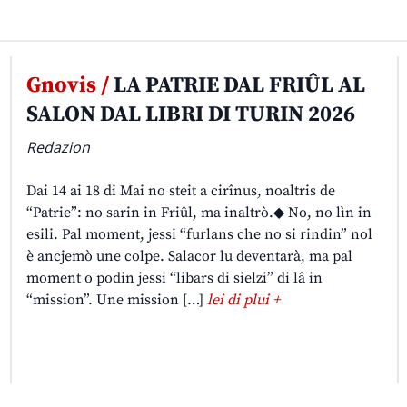
Gnovis /
LA PATRIE DAL FRIÛL AL
SALON DAL LIBRI DI TURIN 2026
Redazion
Dai 14 ai 18 di Mai no steit a cirînus, noaltris de
“Patrie”: no sarin in Friûl, ma inaltrò.◆ No, no lìn in
esili. Pal moment, jessi “furlans che no si rindin” nol
è ancjemò une colpe. Salacor lu deventarà, ma pal
moment o podin jessi “libars di sielzi” di lâ in
“mission”. Une mission […]
lei di plui +