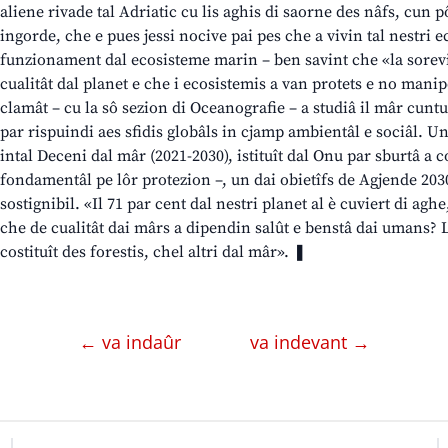
aliene rivade tal Adriatic cu lis aghis di saorne des nâfs, cun
ingorde, che e pues jessi nocive pai pes che a vivin tal nestri 
funzionament dal ecosisteme marin – ben savint che «la sorevi
cualitât dal planet e che i ecosistemis a van protets e no manipo
clamât – cu la sô sezion di Oceanografie – a studiâ il mâr cun
par rispuindi aes sfidis globâls in cjamp ambientâl e sociâl.
intal Deceni dal mâr (2021-2030), istituît dal Onu par sburtâ a 
fondamentâl pe lôr protezion –, un dai obietîfs de Agjende 203
sostignibil. «Il 71 par cent dal nestri planet al è cuviert di ag
che de cualitât dai mârs a dipendin salût e benstâ dai umans? 
costituît des forestis, chel altri dal mâr». ❚
← va indaûr
va indevant →