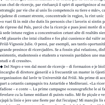
cun chel de ricercje, par rinfuarçâ il spirt di apartignince al nes
strategjic par vie che al unìs lis competencis su tiere e mâr», 
cjadene di comant strente, concentrade in regjon, lu rint unic 
«o vuei fâ in mût che dutis lis personis che i lavorin si sintin 
de riprese dal Paîs, parcè che la ricercje e pues jessi motôr di sv
à sede intune regjon a concentrazion cetant alte di realtâts sien
«Mi plasarès che intai citadins e fos plui cussience dal valôr zo
Friûl-Vignesie Julie. O pensi, par esempli, aes tantis oportunitât
grande presince di ricercjadôrs. Se a fossin plui relazions, dis
esistentis, studentessis e students a varessin pardabon une marc
studi e di cressite».
◆ Del Negro e ven dal mont de ricercje – di formazion e je bioli
incarghe di diretore gjenerâl e à frecuentât un master in Gjest
organizazion dal lavôr te Universitât dal Friûl. Ma prime di acet
part a cetantis campagnis tra Antartide e Mediterani. «La ricerc
fadiose – e conte –. La prime campagne oceanografiche le ai fa
fevelave cu la famee midiant di puints radio. Mê fie piçule e ve
cjapâ la linie e jere une fieste par dut l’ecuipaç! Mi mancjin li