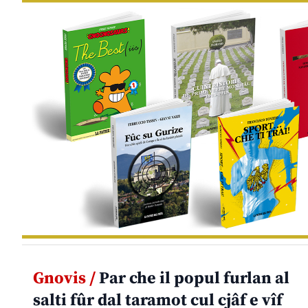
Gnovis /
Par che il popul furlan al
salti fûr dal taramot cul cjâf e vîf