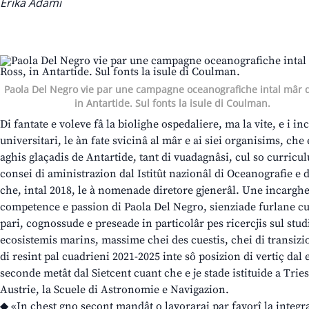
Erika Adami
Paola Del Negro vie par une campagne oceanografiche intal mâr d
in Antartide. Sul fonts la isule di Coulman.
Di fantate e voleve fâ la biolighe ospedaliere, ma la vite, e i in
universitari, le àn fate svicinâ al mâr e ai siei organisims, che 
aghis glaçadis de Antartide, tant di vuadagnâsi, cul so curricul
consei di aministrazion dal Istitût nazionâl di Oceanografie e 
che, intal 2018, le à nomenade diretore gjenerâl. Une incarghe
competence e passion di Paola Del Negro, sienziade furlane cun
pari, cognossude e preseade in particolâr pes ricercjis sul stu
ecosistemis marins, massime chei des cuestis, chei di transizi
di resint pal cuadrieni 2021-2025 inte sô posizion di vertiç dal e
seconde metât dal Sietcent cuant che e je stade istituide a Tries
Austrie, la Scuele di Astronomie e Navigazion.
◆ «In chest gno secont mandât o lavorarai par favorî la integr