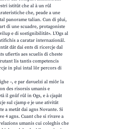
tri istitût che al à un rûl
carateristiche che, peade a une
tal panorame talian. Cun di plui,
part di une scuadre, protagoniste
ilup e di sostignibilitât». L’Ogs al
tifichis a caratar internazionâl.
ntât dât dai ents di ricercje dal
s ufiertis aes scuelis di cheste
frutant lis tantis competencis
je in plui intal lôr percors di
ghe –, e par davuelzi al miôr la
ion des risorsis umanis e
â il gnûf rûl in Ogs, e à cjapât
je sul cjamp e je une ativitât
te a metât dai agns Novante. Si
ve 4 agns. Cuant che si rivave a
s relazions umanis cui coleghis che