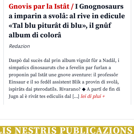
Gnovis par la Istât /
I Gnognosaurs
a imparin a svolâ: al rive in edicule
«Tal blu piturât di blu», il gnûf
album di colorâ
Redazion
Daspò dal sucès dal prin album vignût fûr a Nadâl, i
simpatics dinosauruts che a fevelin par furlan a
proponin pal Istât une gnove aventure: il professôr
Einsaur e il so fedêl assistent Blik a provin di svolâ,
ispirâts dai pterodatils. Rivarano? ◆ A partî de fin di
Jugn al è rivât tes ediculis dal […]
lei di plui +