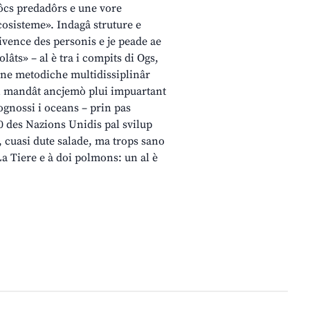
 pôcs predadôrs e une vore
ecosisteme». Indagâ struture e
vence des personis e je peade ae
lâts» – al è tra i compits di Ogs,
tune metodiche multidissiplinâr
 Un mandât ancjemò plui impuartant
cognossi i oceans – prin pas
0 des Nazions Unidis pal svilup
he, cuasi dute salade, ma trops sano
La Tiere e à doi polmons: un al è