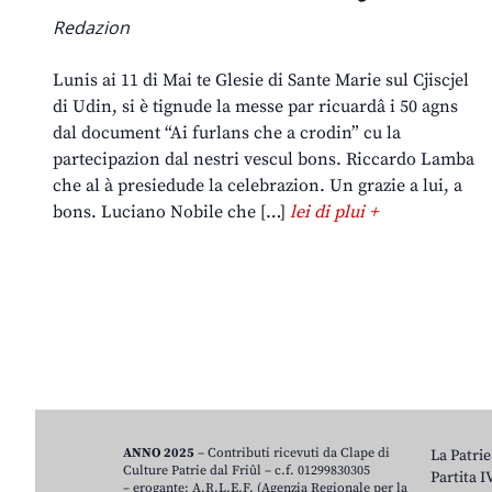
Redazion
Lunis ai 11 di Mai te Glesie di Sante Marie sul Cjiscjel
di Udin, si è tignude la messe par ricuardâ i 50 agns
dal document “Ai furlans che a crodin” cu la
partecipazion dal nestri vescul bons. Riccardo Lamba
che al à presiedude la celebrazion. Un grazie a lui, a
bons. Luciano Nobile che […]
lei di plui +
ANNO 2025
– Contributi ricevuti da Clape di
La Patrie
Culture Patrie dal Friûl – c.f. 01299830305
Partita 
– erogante: A.R.L.E.F. (Agenzia Regionale per la