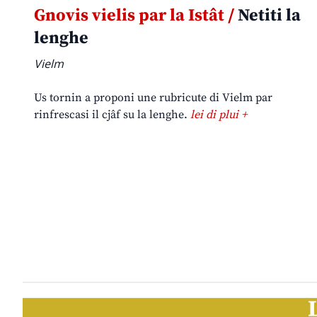
Gnovis vielis par la Istât /
Netiti la
lenghe
Vielm
Us tornin a proponi une rubricute di Vielm par
rinfrescasi il cjâf su la lenghe.
lei di plui +