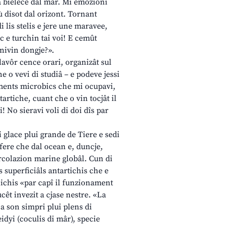
 la bielece dal mâr. Mi emozioni
jù disot dal orizont. Tornant
 lis stelis e jere une maravee,
c e turchin tai voi! E cemût
gnivin dongje?».
lavôr cence orari, organizât sul
e o vevi di studiâ – e podeve jessi
aments microbics che mi ocupavi,
artiche, cuant che o vin tocjât il
! No sieravi voli di doi dîs par
i glace plui grande de Tiere e sedi
ere che dal ocean e, duncje,
ircolazion marine globâl. Cun di
 superficiâls antartichis che e
ichis «par capî il funzionament
cêt invezit a cjase nestre. «La
 a son simpri plui plens di
idyi (coculis di mâr), specie