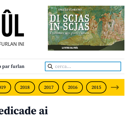
RLAN INDIPENDENT • INDEPENDENT FRIULIAN MONTHLY • N
Cerca:
 par furlan
019
2018
2017
2016
2015
2014
edicade ai