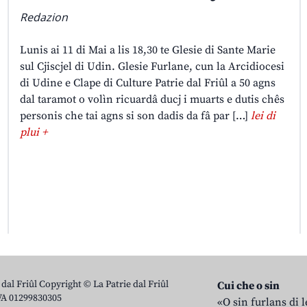
Redazion
Lunis ai 11 di Mai a lis 18,30 te Glesie di Sante Marie
sul Cjiscjel di Udin. Glesie Furlane, cun la Arcidiocesi
di Udine e Clape di Culture Patrie dal Friûl a 50 agns
dal taramot o volìn ricuardâ ducj i muarts e dutis chês
personis che tai agns si son dadis da fâ par […]
lei di
plui +
 dal Friûl Copyright © La Patrie dal Friûl
Cui che o sin
IVA 01299830305
«O sin furlans di 