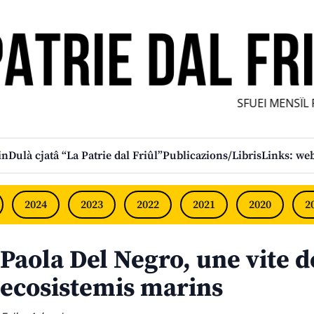
SFUEI MENSÎL FU
in
Dulà cjatâ “La Patrie dal Friûl”
Publicazions/Libris
Links: web
2024
2023
2022
2021
2020
2
Paola Del Negro, une vite d
ecosistemis marins