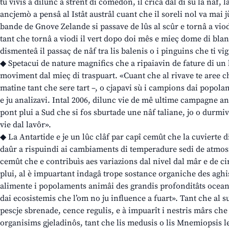
tu vivis a dilunc a strent di comedon, il cricâ dal dì su la nâf,
ancjemò a pensâ al Istât austrâl cuant che il soreli nol va mai 
bande de Gnove Zelande si passave de lûs al scûr e tornâ a viodi
tant che tornâ a viodi il vert dopo doi mês e mieç dome di blan
dismenteâ il passaç de nâf tra lis balenis o i pinguins che ti vi
◆ Spetacui de nature magnifics che a ripaiavin de fature di un 
moviment dal mieç di traspuart. «Cuant che al rivave te aree ch
matine tant che sere tart –, o cjapavi sù i campions dai popol
e ju analizavi. Intal 2006, dilunc vie de mê ultime campagne ant
pont plui a Sud che si fos sburtade une nâf taliane, jo o durmivi
vie dal lavôr».
◆ La Antartide e je un lûc clâf par capî cemût che la cuvierte d
daûr a rispuindi ai cambiaments di temperadure sedi de atmosf
cemût che e contribuìs aes variazions dal nivel dal mâr e de c
plui, al è impuartant indagâ trope sostance organiche des aghis
alimente i popolaments animâi des grandis profonditâts ocean
dai ecosistemis che l’om no ju influence a fuart». Tant che al su
pescje sbrenade, cence regulis, e à impuarît i nestris mârs che
organisims gjeladinôs, tant che lis medusis o lis Mnemiopsis le