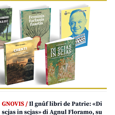
GNOVIS /
Il gnûf libri de Patrie: «Di
scjas in scjas» di Agnul Floramo, su