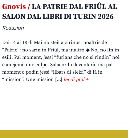
Gnovis /
LA PATRIE DAL FRIÛL AL
SALON DAL LIBRI DI TURIN 2026
Redazion
Dai 14 ai 18 di Mai no steit a cirînus, noaltris de
“Patrie”: no sarin in Friûl, ma inaltrò.◆ No, no lìn in
esili. Pal moment, jessi “furlans che no si rindin” nol
è ancjemò une colpe. Salacor lu deventarà, ma pal
moment o podin jessi “libars di sielzi” di lâ in
“mission”. Une mission […]
lei di plui +