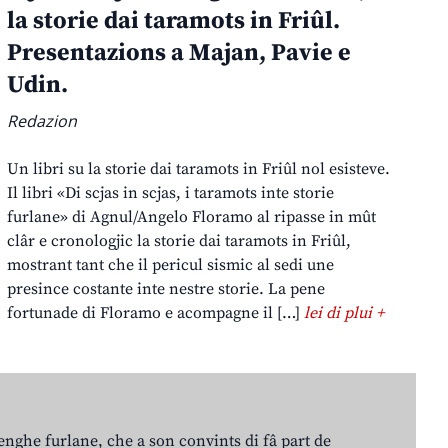
la storie dai taramots in Friûl.
Presentazions a Majan, Pavie e
Udin.
Redazion
Un libri su la storie dai taramots in Friûl nol esisteve.
Il libri «Di scjas in scjas, i taramots inte storie
furlane» di Agnul/Angelo Floramo al ripasse in mût
clâr e cronologjic la storie dai taramots in Friûl,
mostrant tant che il pericul sismic al sedi une
presince costante inte nestre storie. La pene
fortunade di Floramo e acompagne il […]
lei di plui +
lenghe furlane, che a son convints di fâ part de