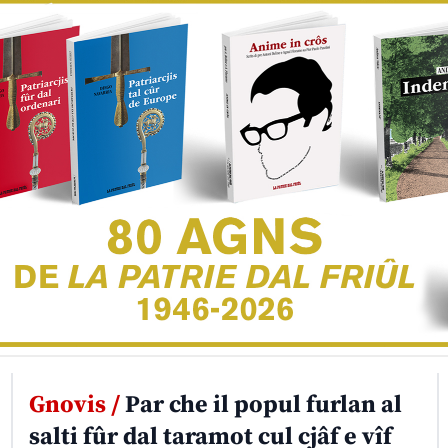
Gnovis /
Par che il popul furlan al
salti fûr dal taramot cul cjâf e vîf