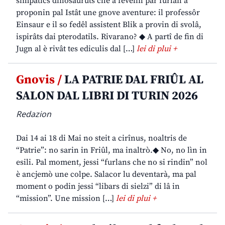
simpatics dinosauruts che a fevelin par furlan a
proponin pal Istât une gnove aventure: il professôr
Einsaur e il so fedêl assistent Blik a provin di svolâ,
ispirâts dai pterodatils. Rivarano? ◆ A partî de fin di
Jugn al è rivât tes ediculis dal […]
lei di plui +
Gnovis /
LA PATRIE DAL FRIÛL AL
SALON DAL LIBRI DI TURIN 2026
Redazion
Dai 14 ai 18 di Mai no steit a cirînus, noaltris de
“Patrie”: no sarin in Friûl, ma inaltrò.◆ No, no lìn in
esili. Pal moment, jessi “furlans che no si rindin” nol
è ancjemò une colpe. Salacor lu deventarà, ma pal
moment o podin jessi “libars di sielzi” di lâ in
“mission”. Une mission […]
lei di plui +