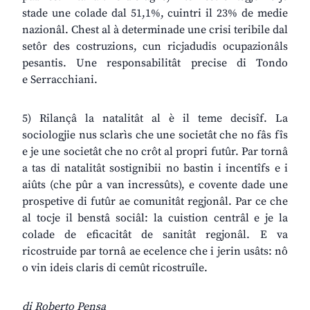
stade une colade dal 51,1%, cuintri il 23% de medie
nazionâl. Chest al à determinade une crisi teribile dal
setôr des costruzions, cun ricjadudis ocupazionâls
pesantis. Une responsabilitât precise di Tondo
e Serracchiani.
5) Rilançâ la natalitât al è il teme decisîf. La
sociologjie nus sclarìs che une societât che no fâs fîs
e je une societât che no crôt al propri futûr. Par tornâ
a tas di natalitât sostignibii no bastin i incentîfs e i
aiûts (che pûr a van incressûts), e covente dade une
prospetive di futûr ae comunitât regjonâl. Par ce che
al tocje il benstâ sociâl: la cuistion centrâl e je la
colade de eficacitât de sanitât regjonâl. E va
ricostruide par tornâ ae ecelence che i jerin usâts: nô
o vin ideis claris di cemût ricostruîle.
di Roberto Pensa