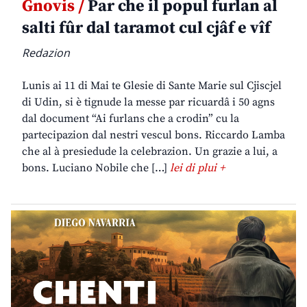
Gnovis /
Par che il popul furlan al
salti fûr dal taramot cul cjâf e vîf
Redazion
Lunis ai 11 di Mai te Glesie di Sante Marie sul Cjiscjel
di Udin, si è tignude la messe par ricuardâ i 50 agns
dal document “Ai furlans che a crodin” cu la
partecipazion dal nestri vescul bons. Riccardo Lamba
che al à presiedude la celebrazion. Un grazie a lui, a
bons. Luciano Nobile che […]
lei di plui +