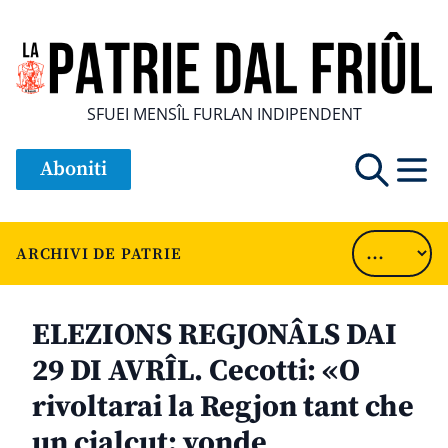
SFUEI MENSÎL FURLAN INDIPENDENT
Aboniti
ARCHIVI DE PATRIE
ELEZIONS REGJONÂLS DAI
29 DI AVRÎL. Cecotti: «O
rivoltarai la Regjon tant che
un cjalçut: vonde