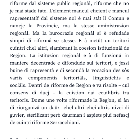
riforme dal sisteme public regjonâl, riforme che no
je mai stade fate. L’element mancul eficient e mancul
rapresentatîf dal sisteme nol è mai stât il Comun e
nancje la Provincie, ma la stesse aministrazion
regjonâl. Ma la burocrazie regjonâl si è refudade
simpri di riformâ se stesse. E à metût un teritori
cuintri chel altri, slambrant la coesion istituzionâl de
Regjon. La istituzion regjonâl e à di funzionâ in
maniere decentrade e difondude sul teritori, e jessi
buine di rapresentâ e di secondâ la vocazion des sôs
variis componentis teritoriâls, linguistichis e
sociâls. Dentri de riforme de Regjon e va risolte – cul
consens di ducj – la cuistion dai ecuilibris tra
teritoris. Dome une volte riformade la Regjon, si àn
di riorganizâ un daûr chel altri chei altris nivei di
guvier, sterilizant però daurman i aspiets plui nefascj
de cuintririforme Serracchiani.