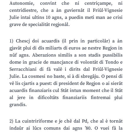
Autonomie, convint che ni centriçampe, ni
centridiestre, che a àn guviernât il Friûl-Vignesie
Julie intai ultins 10 agns, a puedin meti man ae crisi
grave de specialitât regjonâl.
1) Chescj doi acuardis (il prin in particolâr) a àn
gjavât plui di dîs miliarts di euros ae nestre Regjon in
nûf agns. Aberazions similis a son stadis pussibilis
dome in gracie de mancjance di volontât di Tondo e
Serracchiani di fâ valê i dirits dal Friûl-Vignesie
Julie. La cosmesi no baste, si à di sbregâju. O pensi di
vê lis cjartis a puest: di president de Regjon o ai sierât
acuardis finanziaris cul Stât intun moment che il Stât
al jere in dificoltâts finanziariis fintremai plui
grandis.
2) La cuintririforme e je chê dal Pd, che al è tornât
indaûr ai lûcs comuns dai agns ’80. O vuei fâ la