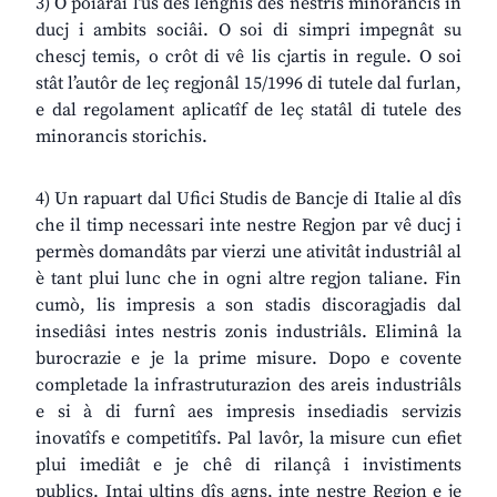
3) O poiarai l’ûs des lenghis des nestris minorancis in
ducj i ambits sociâi. O soi di simpri impegnât su
chescj temis, o crôt di vê lis cjartis in regule. O soi
stât l’autôr de leç regjonâl 15/1996 di tutele dal furlan,
e dal regolament aplicatîf de leç statâl di tutele des
minorancis storichis.
4) Un rapuart dal Ufici Studis de Bancje di Italie al dîs
che il timp necessari inte nestre Regjon par vê ducj i
permès domandâts par vierzi une ativitât industriâl al
è tant plui lunc che in ogni altre regjon taliane. Fin
cumò, lis impresis a son stadis discoragjadis dal
insediâsi intes nestris zonis industriâls. Eliminâ la
burocrazie e je la prime misure. Dopo e covente
completade la infrastruturazion des areis industriâls
e si à di furnî aes impresis insediadis servizis
inovatîfs e competitîfs. Pal lavôr, la misure cun efiet
plui imediât e je chê di rilançâ i invistiments
publics. Intai ultins dîs agns, inte nestre Regjon e je