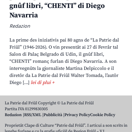
gnûf libri, “CHENTI” di Diego
Navarria
Redazion
La prime des iniziativis pai 80 agns de “La Patrie dal
Friûl” (1946-2026). O vin presentât ai 27 di Fevrâr tal
Salon di Palaç Belgrado di Udin, il gnûf libri,
“CHENTI” romanç furlan di Diego Navarria. A son
intervegnûts la gjornaliste Martina Delpiccolo e il
diretôr da La Patrie dal Friûl Walter Tomada, l’autôr
Diego […]
lei di plui +
La Patrie dal Friûl Copyright © La Patrie dal Friûl
Partita IVA 01299830305
Redazion
RSS/XML
Pubblicità
Privacy Policy
Cookie Policy
Proprietât Clape di Culture “Patrie dal Friûl”. I articui a son scrits in
lenghe furlane e cu la grafie uficiâl de Regjon Friûl – V.J.