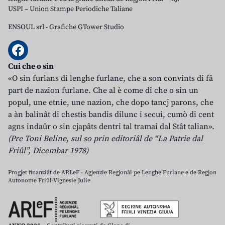
USPI – Union Stampe Periodiche Taliane
ENSOUL srl
-
Grafiche GTower Studio
Cui che o sin
«O sin furlans di lenghe furlane, che a son convints di fâ
part de nazion furlane. Che al è come dî che o sin un
popul, une etnie, une nazion, che dopo tancj parons, che
a àn balinât di chestis bandis dilunc i secui, cumò di cent
agns indaûr o sin cjapâts dentri tal tramai dal Stât talian».
(Pre Toni Beline, sul so prin editoriâl de “La Patrie dal
Friûl”, Dicembar 1978)
Progjet finanziât de ARLeF - Agjenzie Regjonâl pe Lenghe Furlane e de Regjon
Autonome Friûl-Vignesie Julie