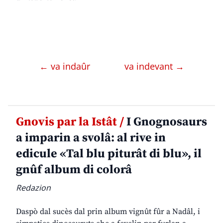
← va indaûr
va indevant →
Gnovis par la Istât /
I Gnognosaurs
a imparin a svolâ: al rive in
edicule «Tal blu piturât di blu», il
gnûf album di colorâ
Redazion
Daspò dal sucès dal prin album vignût fûr a Nadâl, i