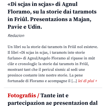
«Di scjas in scjas» di Agnul
Floramo, su la storie dai taramots
in Friûl. Presentazions a Majan,
Pavie e Udin.
Redazion
Un libri su la storie dai taramots in Friûl nol esisteve.
Il libri «Di scjas in scjas, i taramots inte storie
furlane» di Agnul/Angelo Floramo al ripasse in mût
clâr e cronologjic la storie dai taramots in Friûl,
mostrant tant che il pericul sismic al sedi une
presince costante inte nestre storie. La pene
fortunade di Floramo e acompagne il […]
lei di plui +
Fotografiis /
Tante int e
partecipazion ae presentazion dal