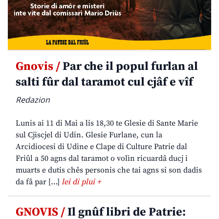
Gnovis /
Par che il popul furlan al
salti fûr dal taramot cul cjâf e vîf
Redazion
Lunis ai 11 di Mai a lis 18,30 te Glesie di Sante Marie
sul Cjiscjel di Udin. Glesie Furlane, cun la
Arcidiocesi di Udine e Clape di Culture Patrie dal
Friûl a 50 agns dal taramot o volìn ricuardâ ducj i
muarts e dutis chês personis che tai agns si son dadis
da fâ par […]
lei di plui +
GNOVIS /
Il gnûf libri de Patrie: