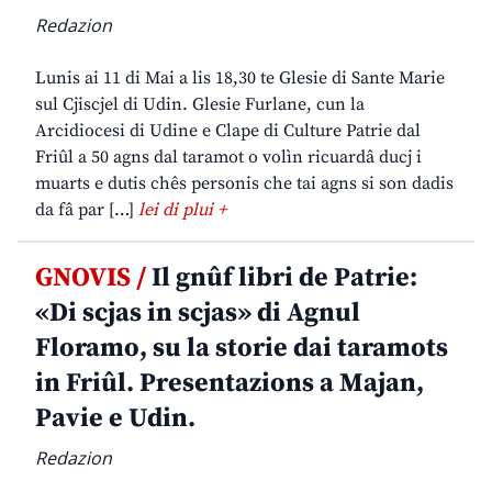
Redazion
Lunis ai 11 di Mai a lis 18,30 te Glesie di Sante Marie
sul Cjiscjel di Udin. Glesie Furlane, cun la
Arcidiocesi di Udine e Clape di Culture Patrie dal
Friûl a 50 agns dal taramot o volìn ricuardâ ducj i
muarts e dutis chês personis che tai agns si son dadis
da fâ par […]
lei di plui +
GNOVIS /
Il gnûf libri de Patrie:
«Di scjas in scjas» di Agnul
Floramo, su la storie dai taramots
in Friûl. Presentazions a Majan,
Pavie e Udin.
Redazion