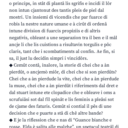
o princips, in stât di plantâ lis sgrifis e incidi il lôr
non intun cjantonut des tantis pleis de piel dal
mostri. Un insiemi di vicendis che par fuarce di
robis la nestre nature umane e à cirût di ordenâ
intune division di fuarcis propiziis e di altris
negativis, obleant a une separazion tra il ben e il mâl
ancje li che lis cuistions a risultavin torgulis e pôc
claris, tant che i scombatiments al confin. Ae fin, si
sa, il just lu decidin simpri i vincidôrs.
◆ Cemût contâ, inalore, la storie di chei che a àn
pierdût, o ancjemò miôr, di chei che si son pierdûts?
Chei che a àn pierdude la vite, chei che a àn pierdude
la muse, chei che a àn pierdût i riferiments dal dret e
dal stuart intune ete clopadice che e obleave i oms a
scrufuiâsi sot dal fîl spinât e lis feminis a pleâsi sot
de cjame des faturis. Cemût si contial il pês di une
decision che e puarte a stâ di chê altre bande?
◆ E je la riflession che e nas di “Guance bianche e
rosse. Elda è salita alle malghe”, un spetacul teatrâl di