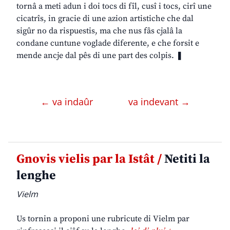
tornâ a meti adun i doi tocs di fîl, cusî i tocs, cirî une
cicatrîs, in gracie di une azion artistiche che dal
sigûr no da rispuestis, ma che nus fâs cjalâ la
condane cuntune voglade diferente, e che forsit e
mende ancje dal pês di une part des colpis. ❚
← va indaûr
va indevant →
Gnovis vielis par la Istât /
Netiti la
lenghe
Vielm
Us tornin a proponi une rubricute di Vielm par