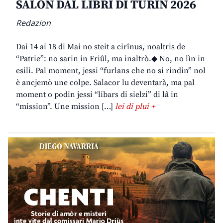
SALON DAL LIBRI DI TURIN 2026
Redazion
Dai 14 ai 18 di Mai no steit a cirînus, noaltris de
“Patrie”: no sarin in Friûl, ma inaltrò.◆ No, no lìn in
esili. Pal moment, jessi “furlans che no si rindin” nol
è ancjemò une colpe. Salacor lu deventarà, ma pal
moment o podin jessi “libars di sielzi” di lâ in
“mission”. Une mission […]
lei di plui +