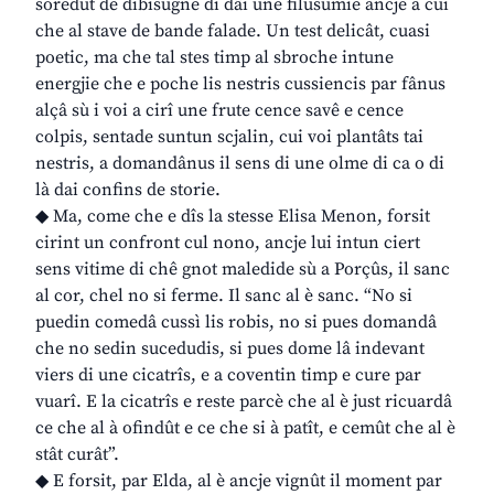
soredut de dibisugne di dâi une filusumie ancje a cui
che al stave de bande falade. Un test delicât, cuasi
poetic, ma che tal stes timp al sbroche intune
energjie che e poche lis nestris cussiencis par fânus
alçâ sù i voi a cirî une frute cence savê e cence
colpis, sentade suntun scjalin, cui voi plantâts tai
nestris, a domandânus il sens di une olme di ca o di
là dai confins de storie.
◆ Ma, come che e dîs la stesse Elisa Menon, forsit
cirint un confront cul nono, ancje lui intun ciert
sens vitime di chê gnot maledide sù a Porçûs, il sanc
al cor, chel no si ferme. Il sanc al è sanc. “No si
puedin comedâ cussì lis robis, no si pues domandâ
che no sedin sucedudis, si pues dome lâ indevant
viers di une cicatrîs, e a coventin timp e cure par
vuarî. E la cicatrîs e reste parcè che al è just ricuardâ
ce che al à ofindût e ce che si à patît, e cemût che al è
stât curât”.
◆ E forsit, par Elda, al è ancje vignût il moment par