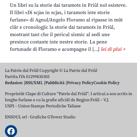
Un libri su la storie dai taramots in Friûl nol esisteve.
Il libri «Di scjas in scjas, i taramots inte storie
furlane» di Agnul/Angelo Floramo al ripasse in mût
clâr e cronologjic la storie dai taramots in Friûl,
mostrant tant che il pericul sismic al sedi une
presince costante inte nestre storie. La pene
fortunade di Floramo e acompagne il […]
lei di plui +
La Patrie dal Friûl Copyright © La Patrie dal Friûl
Partita IVA 01299830305
Redazion
RSS/XML
Pubblicità
Privacy Policy
Cookie Policy
Proprietât Clape di Culture “Patrie dal Friûl”. I articui a son scrits in
lenghe furlane e cu la grafie uficiâl de Regjon Friûl – V.J.
USPI – Union Stampe Periodiche Taliane
ENSOUL srl
-
Grafiche GTower Studio