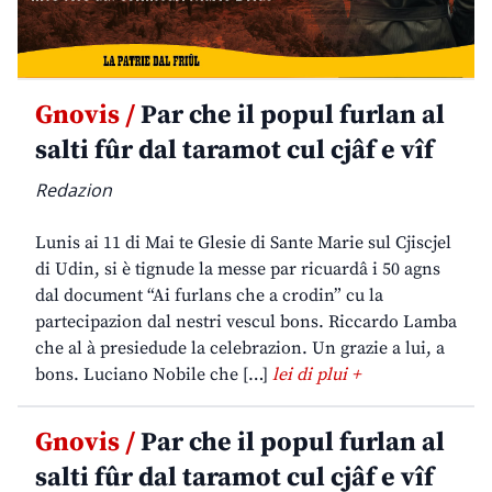
Gnovis /
Par che il popul furlan al
salti fûr dal taramot cul cjâf e vîf
Redazion
Lunis ai 11 di Mai te Glesie di Sante Marie sul Cjiscjel
di Udin, si è tignude la messe par ricuardâ i 50 agns
dal document “Ai furlans che a crodin” cu la
partecipazion dal nestri vescul bons. Riccardo Lamba
che al à presiedude la celebrazion. Un grazie a lui, a
bons. Luciano Nobile che […]
lei di plui +
Gnovis /
Par che il popul furlan al
salti fûr dal taramot cul cjâf e vîf