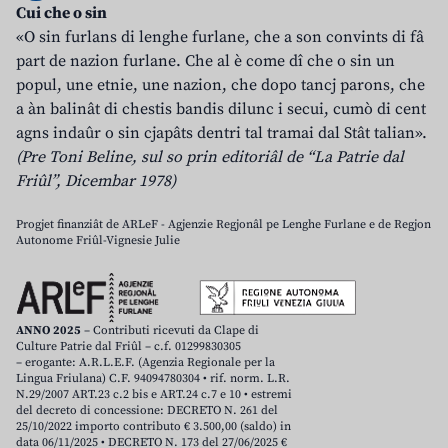
Cui che o sin
«O sin furlans di lenghe furlane, che a son convints di fâ
part de nazion furlane. Che al è come dî che o sin un
popul, une etnie, une nazion, che dopo tancj parons, che
a àn balinât di chestis bandis dilunc i secui, cumò di cent
agns indaûr o sin cjapâts dentri tal tramai dal Stât talian».
(Pre Toni Beline, sul so prin editoriâl de “La Patrie dal
Friûl”, Dicembar 1978)
Progjet finanziât de ARLeF - Agjenzie Regjonâl pe Lenghe Furlane e de Regjon
Autonome Friûl-Vignesie Julie
ANNO 2025
– Contributi ricevuti da Clape di
Culture Patrie dal Friûl – c.f. 01299830305
– erogante: A.R.L.E.F. (Agenzia Regionale per la
Lingua Friulana) C.F. 94094780304 • rif. norm. L.R.
N.29/2007 ART.23 c.2 bis e ART.24 c.7 e 10 • estremi
del decreto di concessione: DECRETO N. 261 del
25/10/2022 importo contributo € 3.500,00 (saldo) in
data 06/11/2025 • DECRETO N. 173 del 27/06/2025 €