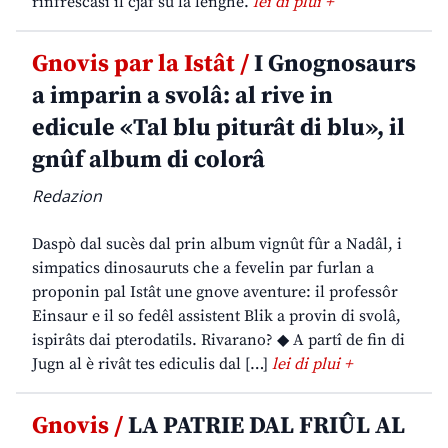
rinfrescasi il cjâf su la lenghe.
lei di plui +
Gnovis par la Istât /
I Gnognosaurs
a imparin a svolâ: al rive in
edicule «Tal blu piturât di blu», il
gnûf album di colorâ
Redazion
Daspò dal sucès dal prin album vignût fûr a Nadâl, i
simpatics dinosauruts che a fevelin par furlan a
proponin pal Istât une gnove aventure: il professôr
Einsaur e il so fedêl assistent Blik a provin di svolâ,
ispirâts dai pterodatils. Rivarano? ◆ A partî de fin di
Jugn al è rivât tes ediculis dal […]
lei di plui +
Gnovis /
LA PATRIE DAL FRIÛL AL