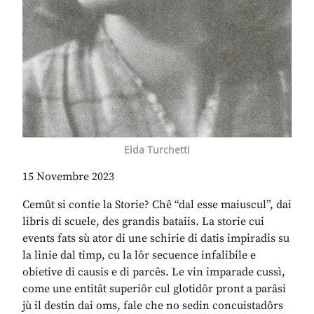
Elda Turchetti
15 Novembre 2023
Cemût si contie la Storie? Chê “dal esse maiuscul”, dai
libris di scuele, des grandis bataiis. La storie cui
events fats sù ator di une schirie di datis impiradis su
la linie dal timp, cu la lôr secuence infalibile e
obietive di causis e di parcês. Le vin imparade cussì,
come une entitât superiôr cul glotidôr pront a parâsi
jù il destin dai oms, fale che no sedin concuistadôrs