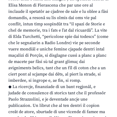
Elisa Menon di Fierascena che par une ore al
inclaude il spetatôr ae cjadree de sale e lu oblee a fâsi
domandis, a resonâ su lis olmis dai oms vie pal
conflit, intun timp sospindût tra “il spazi de Storie e
chel de memorie, tra i fats e l’at dal ricuardâ”. La vite
di Elda Turchetti, “pericolose spie dai todescs” (come
che le segnalarin a Radio Londre) vie pe seconde
vuere mondiâl e uniche femine cjapade dentri intal
maçalizi di Porçûs, si disglagne cussì a planc a planc
de macete par fâsi sù tal grant glimuç dai
avigniments belics, tant che un fîl di coton che a un
ciert pont al scjampe dai dêts, al piert la strade, si
imberdee, si ingrope e, ae fin, si romp.
◆ La ricercje, finanziade di un bant regjonâl, e
judade de consulence di storics tant che il professôr
Paolo Strazzolini, e je deventade ancje une
publicazion. Un librut che al ten dentri il copion
creât de atore, sburtade di une vicende di famee ma