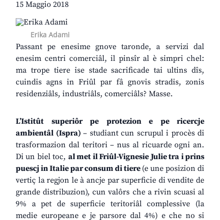
15 Maggio 2018
Erika Adami
Passant pe enesime gnove taronde, a servizi dal
enesim centri comerciâl, il pinsîr al è simpri chel:
ma trope tiere ise stade sacrificade tai ultins dîs,
cuindis agns in Friûl par fâ gnovis stradis, zonis
residenziâls, industriâls, comerciâls? Masse.
L’Istitût superiôr pe protezion e pe ricercje
ambientâl (Ispra)
– studiant cun scrupul i procès di
trasformazion dal teritori – nus al ricuarde ogni an.
Di un biel toc,
al met il Friûl-Vignesie Julie tra i prins
puescj in Italie par consum di tiere
(e une posizion di
vertiç la regjon le à ancje par superficie di vendite de
grande distribuzion), cun valôrs che a rivin scuasi al
9% a pet de superficie teritoriâl complessive (la
medie europeane e je parsore dal 4%) e che no si