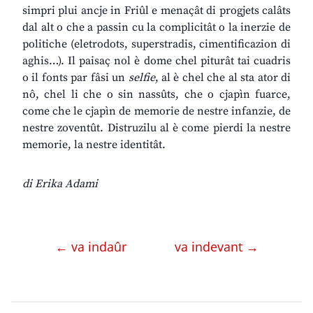
simpri plui ancje in Friûl e menaçât di progjets calâts
dal alt o che a passin cu la complicitât o la inerzie de
politiche (eletrodots, superstradis, cimentificazion di
aghis…). Il paisaç nol è dome chel piturât tai cuadris
o il fonts par fâsi un
selfie
, al è chel che al sta ator di
nô, chel li che o sin nassûts, che o cjapìn fuarce,
come che le cjapìn de memorie de nestre infanzie, de
nestre zoventût. Distruzilu al è come pierdi la nestre
memorie, la nestre identitât.
di Erika Adami
← va indaûr
va indevant →