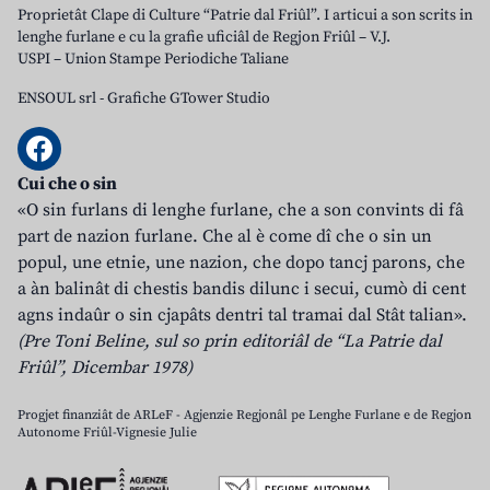
Proprietât Clape di Culture “Patrie dal Friûl”. I articui a son scrits in
lenghe furlane e cu la grafie uficiâl de Regjon Friûl – V.J.
USPI – Union Stampe Periodiche Taliane
ENSOUL srl
-
Grafiche GTower Studio
Cui che o sin
«O sin furlans di lenghe furlane, che a son convints di fâ
part de nazion furlane. Che al è come dî che o sin un
popul, une etnie, une nazion, che dopo tancj parons, che
a àn balinât di chestis bandis dilunc i secui, cumò di cent
agns indaûr o sin cjapâts dentri tal tramai dal Stât talian».
(Pre Toni Beline, sul so prin editoriâl de “La Patrie dal
Friûl”, Dicembar 1978)
Progjet finanziât de ARLeF - Agjenzie Regjonâl pe Lenghe Furlane e de Regjon
Autonome Friûl-Vignesie Julie