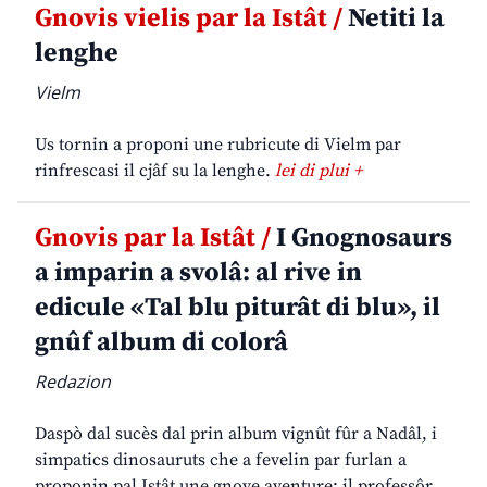
Gnovis vielis par la Istât /
Netiti la
lenghe
Vielm
Us tornin a proponi une rubricute di Vielm par
rinfrescasi il cjâf su la lenghe.
lei di plui +
Gnovis par la Istât /
I Gnognosaurs
a imparin a svolâ: al rive in
edicule «Tal blu piturât di blu», il
gnûf album di colorâ
Redazion
Daspò dal sucès dal prin album vignût fûr a Nadâl, i
simpatics dinosauruts che a fevelin par furlan a
proponin pal Istât une gnove aventure: il professôr