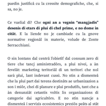
puedin justificâ cu la cressite demografiche, che, si
sa, no je.
Ce vuelial dî? Che
ogni an a vegnin “mangjadis”
desenis di etars di plui di chel prime, e no dome in
citât
. E la liende no je cambiade cu la gnove
normative regjonâl in materie, volude de Zonte
Serracchiani.
O sin lontans dal centrâ l’obietîf dal consum zero di
tiere che tancj aministradôrs, a plui nivei, a àn
fevelât: marketing teritoriâl di un teritori che nol
sarà plui, lant indevant cussì. No stin a dismenteâ
che la plui part dai terens destinâts ae urbanizazion a
son i miôr, chei di planure e plui produtîfs, tant che a
àn denunziât cetantis voltis lis organizazions di
categorie dai agricultôrs. E no stin nancje a
dismenteâ i servizis ecosistemics preziôs peâts al stât