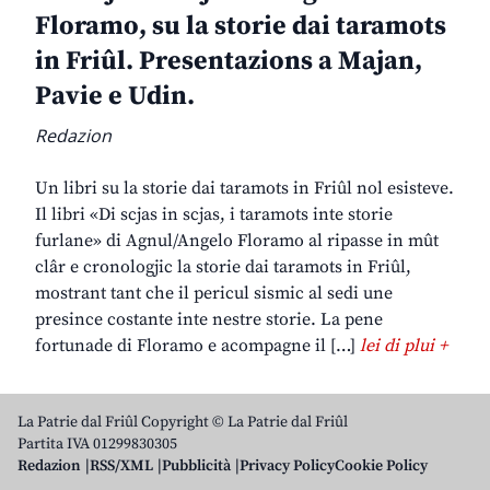
Floramo, su la storie dai taramots
in Friûl. Presentazions a Majan,
Pavie e Udin.
Redazion
Un libri su la storie dai taramots in Friûl nol esisteve.
Il libri «Di scjas in scjas, i taramots inte storie
furlane» di Agnul/Angelo Floramo al ripasse in mût
clâr e cronologjic la storie dai taramots in Friûl,
mostrant tant che il pericul sismic al sedi une
presince costante inte nestre storie. La pene
fortunade di Floramo e acompagne il […]
lei di plui +
La Patrie dal Friûl Copyright © La Patrie dal Friûl
Partita IVA 01299830305
Redazion
RSS/XML
Pubblicità
Privacy Policy
Cookie Policy