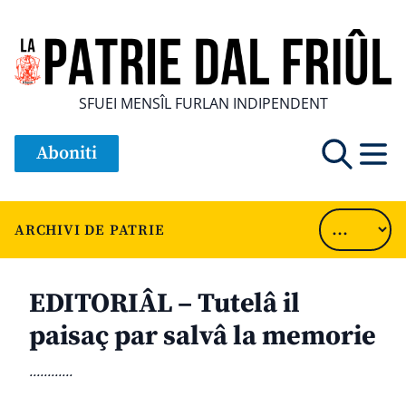
SFUEI MENSÎL FURLAN INDIPENDENT
Aboniti
ARCHIVI DE PATRIE
EDITORIÂL – Tutelâ il
paisaç par salvâ la memorie
............