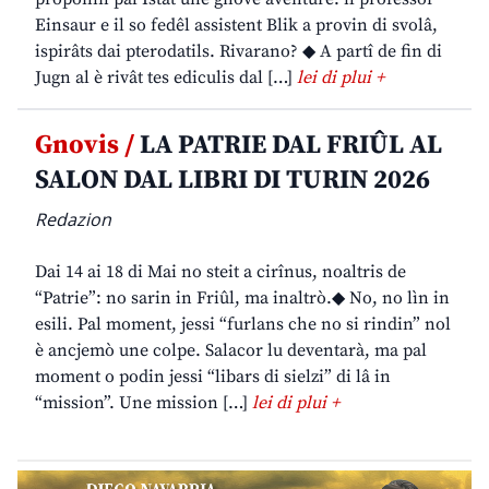
Einsaur e il so fedêl assistent Blik a provin di svolâ,
ispirâts dai pterodatils. Rivarano? ◆ A partî de fin di
Jugn al è rivât tes ediculis dal […]
lei di plui +
Gnovis /
LA PATRIE DAL FRIÛL AL
SALON DAL LIBRI DI TURIN 2026
Redazion
Dai 14 ai 18 di Mai no steit a cirînus, noaltris de
“Patrie”: no sarin in Friûl, ma inaltrò.◆ No, no lìn in
esili. Pal moment, jessi “furlans che no si rindin” nol
è ancjemò une colpe. Salacor lu deventarà, ma pal
moment o podin jessi “libars di sielzi” di lâ in
“mission”. Une mission […]
lei di plui +