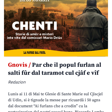
Gnovis /
Par che il popul furlan al
salti fûr dal taramot cul cjâf e vîf
Redazion
Lunis ai 11 di Mai te Glesie di Sante Marie sul Cjiscjel
di Udin, si è tignude la messe par ricuardâ i 50 agns
dal document “Ai furlans che a crodin” cu la