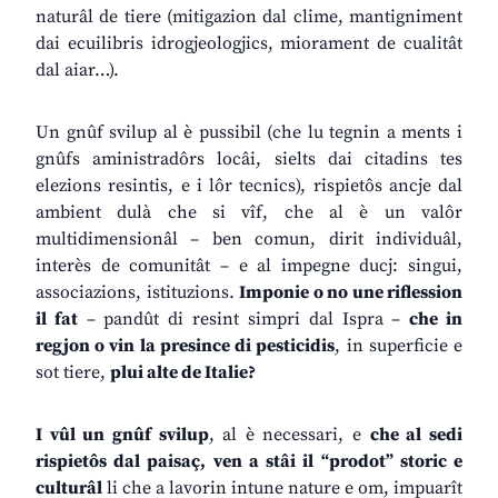
naturâl de tiere (mitigazion dal clime, mantigniment
dai ecuilibris idrogjeologjics, miorament de cualitât
dal aiar…).
Un gnûf svilup al è pussibil (che lu tegnin a ments i
gnûfs aministradôrs locâi, sielts dai citadins tes
elezions resintis, e i lôr tecnics), rispietôs ancje dal
ambient dulà che si vîf, che al è un valôr
multidimensionâl – ben comun, dirit individuâl,
interès de comunitât – e al impegne ducj: singui,
associazions, istituzions.
Imponie o no une riflession
il fat
– pandût di resint simpri dal Ispra –
che in
regjon o vin la presince di pesticidis
, in superficie e
sot tiere,
plui alte de Italie?
I vûl un gnûf svilup
, al è necessari, e
che al sedi
rispietôs dal paisaç, ven a stâi il “prodot” storic e
culturâl
li che a lavorin intune nature e om, impuarît