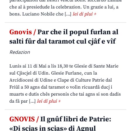
partecipazion dal nestri vescul bons. Riccardo Lamba
che al à presiedude la celebrazion. Un grazie a lui, a
bons. Luciano Nobile che […]
lei di plui +
Gnovis /
Par che il popul furlan al
salti fûr dal taramot cul cjâf e vîf
Redazion
Lunis ai 11 di Mai a lis 18,30 te Glesie di Sante Marie
sul Cjiscjel di Udin. Glesie Furlane, cun la
Arcidiocesi di Udine e Clape di Culture Patrie dal
Friûl a 50 agns dal taramot o volìn ricuardâ ducj i
muarts e dutis chês personis che tai agns si son dadis
da fâ par […]
lei di plui +
GNOVIS /
Il gnûf libri de Patrie:
«Di scjas in scjas» di Agnul