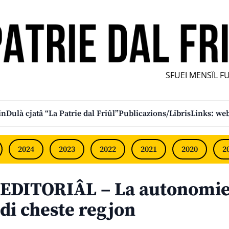
SFUEI MENSÎL FURL
in
Dulà cjatâ “La Patrie dal Friûl”
Publicazions/Libris
Links: web
2024
2023
2022
2021
2020
2
EDITORIÂL – La autonomie 
di cheste regjon