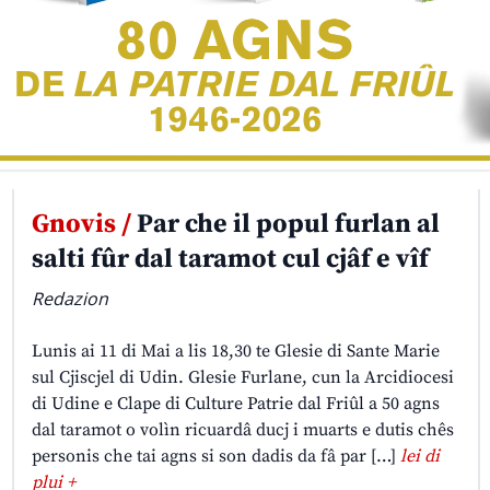
Gnovis /
Par che il popul furlan al
salti fûr dal taramot cul cjâf e vîf
Redazion
Lunis ai 11 di Mai a lis 18,30 te Glesie di Sante Marie
sul Cjiscjel di Udin. Glesie Furlane, cun la Arcidiocesi
di Udine e Clape di Culture Patrie dal Friûl a 50 agns
dal taramot o volìn ricuardâ ducj i muarts e dutis chês
personis che tai agns si son dadis da fâ par […]
lei di
plui +