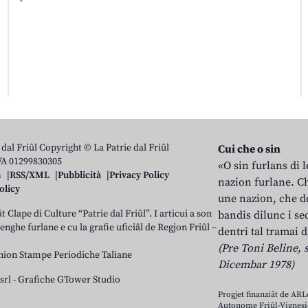
 dal Friûl Copyright © La Patrie dal Friûl
Cui che o sin
IVA 01299830305
«O sin furlans di 
n
RSS/XML
Pubblicità
Privacy Policy
nazion furlane. Ch
olicy
une nazion, che do
t Clape di Culture “Patrie dal Friûl”. I articui a son
bandis dilunc i se
 lenghe furlane e cu la grafie uficiâl de Regjon Friûl –
dentri tal tramai d
(Pre Toni Beline, s
nion Stampe Periodiche Taliane
Dicembar 1978)
srl
-
Grafiche GTower Studio
Progjet finanziât de AR
Autonome Friûl-Vignesie