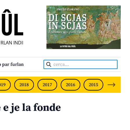
AN INDIPENDENT • INDEPENDENT FRIULIAN MONTHLY • NE
Cerca:
 par furlan
019
2018
2017
2016
2015
2014
e je la fonde