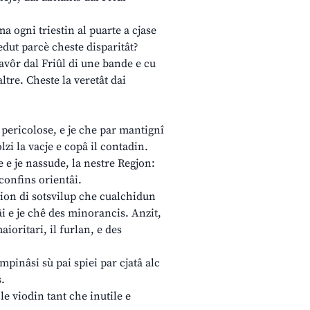
a ogni triestin al puarte a cjase
redut parcè cheste disparitât?
avôr dal Friûl di une bande e cu
altre. Cheste la veretât dai
 pericolose, e je che par mantignî
olzi la vacje e copâ il contadin.
 e je nassude, la nestre Regjon:
confins orientâi.
zion di sotsvilup che cualchidun
âi e je chê des minorancis. Anzit,
ioritari, il furlan, e des
mpinâsi sù pai spiei par cjatâ alc
s.
le viodin tant che inutile e