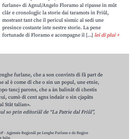
furlane» di Agnul/Angelo Floramo al ripasse in mût
clâr e cronologjic la storie dai taramots in Friûl,
mostrant tant che il pericul sismic al sedi une
presince costante inte nestre storie. La pene
fortunade di Floramo e acompagne il […]
lei di plui +
lenghe furlane, che a son convints di fâ part de
e al è come dî che o sin un popul, une etnie,
po tancj parons, che a àn balinât di chestis
cui, cumò di cent agns indaûr o sin cjapâts
al Stât talian».
ul so prin editoriâl de “La Patrie dal Friûl”,
LeF - Agjenzie Regjonâl pe Lenghe Furlane e de Regjon
 Julie