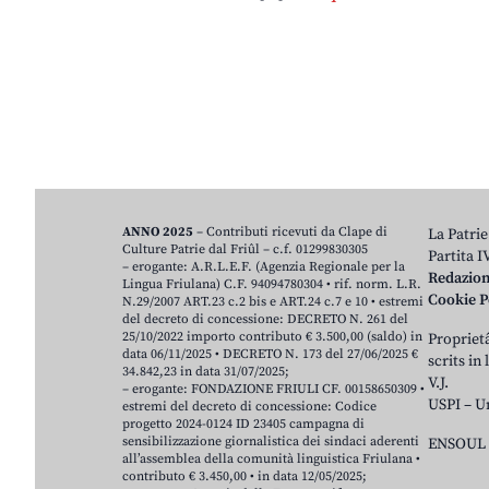
ANNO 2025
– Contributi ricevuti da Clape di
La Patrie
Culture Patrie dal Friûl – c.f. 01299830305
Partita 
– erogante: A.R.L.E.F. (Agenzia Regionale per la
Redazio
Lingua Friulana) C.F. 94094780304 • rif. norm. L.R.
Cookie P
N.29/2007 ART.23 c.2 bis e ART.24 c.7 e 10 • estremi
del decreto di concessione: DECRETO N. 261 del
25/10/2022 importo contributo € 3.500,00 (saldo) in
Proprietâ
data 06/11/2025 • DECRETO N. 173 del 27/06/2025 €
scrits in
34.842,23 in data 31/07/2025;
V.J.
– erogante: FONDAZIONE FRIULI CF. 00158650309 •
USPI – U
estremi del decreto di concessione: Codice
progetto 2024-0124 ID 23405 campagna di
sensibilizzazione giornalistica dei sindaci aderenti
ENSOUL 
all’assemblea della comunità linguistica Friulana •
contributo € 3.450,00 • in data 12/05/2025;