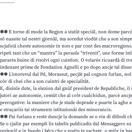
............
✽✽ E torne di mode la Regjon a statût speciâl, non dome parcè 
sô nassite tal nestri gjornâl, ma soredut viodût che a son simpr
scjafoiâ cheste autonomie in non e par cont des macroregjons. 
ripeti tant che un “mantra” la peraule “trivenit”, une forme isti
pararès buine di risolvi ogni cuistion. O volarès ricuardâ di t
indenant prime de Fondazion Agnelli e po dopo ancje tal dissen
✽✽ L’onorevul dal Pd, Morassut, pecjât pal cognon furlan, nol 
côr di chei che a son cuintri de specialitât.
E, disìnle dute, la elezion dal gnûf president de Republiche, il 
jutori ae autonomie, cemût che al crôt cualchidun, parcè ancje 
prerogative: la maniere che je stade doprade e puarte la aghe 
e straçariis tai struments istituzionâi des minorancis.
✽✽ Pai furlans e reste duncje la domande se o vin di difindi ch
Se o cjalìn par esempli lis tabelis publicadis dal Messaggero su
regjonâl e in bande i bêçs che a restin te sachete, o miôr in ban