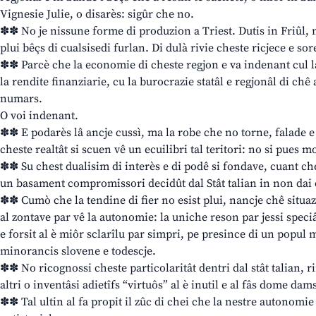
Vignesie Julie, o disarès: sigûr che no.
✽✽ No je nissune forme di produzion a Triest. Dutis in Friûl, m
plui bêçs di cualsisedi furlan. Di dulà rivie cheste ricjece e so
✽✽ Parcè che la economie di cheste regjon e va indenant cul l
la rendite finanziarie, cu la burocrazie statâl e regjonâl di chê 
numars.
O voi indenant.
✽✽ E podarès lâ ancje cussì, ma la robe che no torne, falade e
cheste realtât si scuen vê un ecuilibri tal teritori: no si pues m
✽✽ Su chest dualisim di interès e di podê si fondave, cuant che
un basament compromissori decidût dal Stât talian in non dai 
✽✽ Cumò che la tendine di fier no esist plui, nancje chê situa
al zontave par vê la autonomie: la uniche reson par jessi speci
e forsit al è miôr sclarîlu par simpri, pe presince di un popul ma
minorancis slovene e todescje.
✽✽ No ricognossi cheste particolaritât dentri dal stât talian, ri
altri o inventâsi adietîfs “virtuôs” al è inutil e al fâs dome dam
✽✽ Tal ultin al fa propit il zûc di chei che la nestre autonomie 