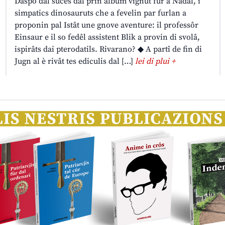
Daspò dal sucès dal prin album vignût fûr a Nadâl, i
simpatics dinosauruts che a fevelin par furlan a
proponin pal Istât une gnove aventure: il professôr
Einsaur e il so fedêl assistent Blik a provin di svolâ,
ispirâts dai pterodatils. Rivarano? ◆ A partî de fin di
Jugn al è rivât tes ediculis dal […]
lei di plui +