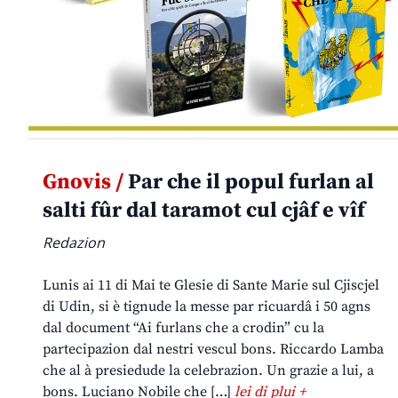
Gnovis /
Par che il popul furlan al
salti fûr dal taramot cul cjâf e vîf
Redazion
Lunis ai 11 di Mai te Glesie di Sante Marie sul Cjiscjel
di Udin, si è tignude la messe par ricuardâ i 50 agns
dal document “Ai furlans che a crodin” cu la
partecipazion dal nestri vescul bons. Riccardo Lamba
che al à presiedude la celebrazion. Un grazie a lui, a
bons. Luciano Nobile che […]
lei di plui +