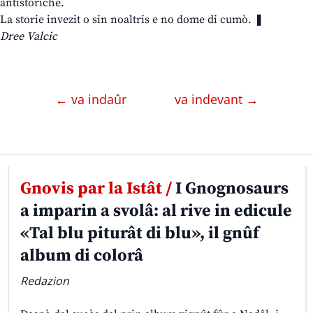
antistoriche.
La storie invezit o sin noaltris e no dome di cumò. ❚
Dree Valcic
← va indaûr
va indevant →
Gnovis par la Istât /
I Gnognosaurs
a imparin a svolâ: al rive in edicule
«Tal blu piturât di blu», il gnûf
album di colorâ
Redazion