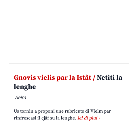
Gnovis vielis par la Istât /
Netiti la
lenghe
Vielm
Us tornin a proponi une rubricute di Vielm par
rinfrescasi il cjâf su la lenghe.
lei di plui +