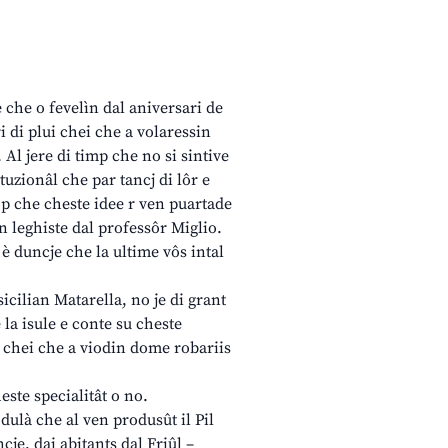
che o fevelìn dal aniversari de
i di plui chei che a volaressin
Al jere di timp che no si sintive
tuzionâl che par tancj di lôr e
rop che cheste idee r ven puartade
 leghiste dal professôr Miglio.
è duncje che la ultime vôs intal
sicilian Matarella, no je di grant
la isule e conte su cheste
a chei che a viodin dome robariis
este specialitât o no.
 dulà che al ven produsût il Pil
cje, dai abitants dal Friûl –