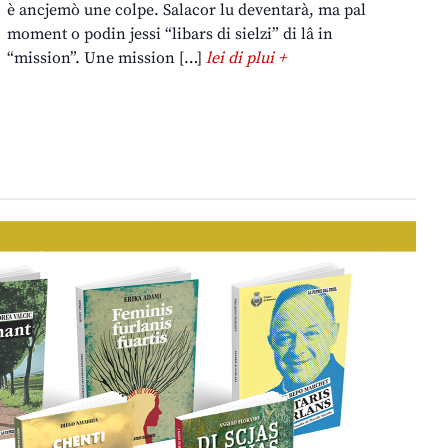
è ancjemò une colpe. Salacor lu deventarà, ma pal
moment o podin jessi “libars di sielzi” di lâ in
“mission”. Une mission […]
lei di plui +