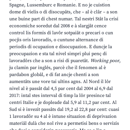
Spagne, Lussemburc e Romanie. E no je cuistion
dome di vielis o di disocupâts, che – al è clâr – a son
une buine part di chest numar. Tal nestri Stât la crisi
economiche soredut dal 2008 e à slargjât cence
control lis formis di lavôr sotpaiât o precari o cun
pocjis oris lavoradis, o cuntune alternance di
periodis di ocupazion e disocupazion. E duncje la
preocupazion e sta tal nivel simpri plui penç di
lavoradôrs che a son a risi di puaretât.
Working poor
,
ju clamin par inglês, parcè che il fenomen al è
pardabon globâl, e di fat ancje chenti a son
aumentâts une vore tai ultins agns. Al Nord il lôr
nivel al è passât dal 4,5 par cent dal 2004 al 6,9 dal
2017: intal stes interval di timp la lôr presince tal
centri Italie e je dopleade dal 5,9 al 11,2 par cent. Al
Sud si è invezit passâts dal 19,2 al 22,8 par cent: cuasi
1 lavoradôr su 4 al è intune situazion di deprivazion
materiâl dulà che nol rive a permetisi bens o servizis