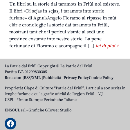
Un libri su la storie dai taramots in Friûl nol esisteve.
Il libri «Di scjas in scjas, i taramots inte storie
furlane» di Agnul/Angelo Floramo al ripasse in mût
clâr e cronologjic la storie dai taramots in Friûl,
mostrant tant che il pericul sismic al sedi une
presince costante inte nestre storie. La pene
fortunade di Floramo e acompagne il […]
lei di plui +
La Patrie dal Friûl Copyright © La Patrie dal Friûl
Partita IVA 01299830305
Redazion
RSS/XML
Pubblicità
Privacy Policy
Cookie Policy
Proprietât Clape di Culture “Patrie dal Friûl”. I articui a son scrits in
lenghe furlane e cu la grafie uficiâl de Regjon Friûl – V.J.
USPI – Union Stampe Periodiche Taliane
ENSOUL srl
-
Grafiche GTower Studio