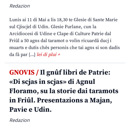
Redazion
Lunis ai 11 di Mai a lis 18,30 te Glesie di Sante Marie
sul Cjiscjel di Udin. Glesie Furlane, cun la
Arcidiocesi di Udine e Clape di Culture Patrie dal
Friûl a 50 agns dal taramot o volìn ricuardâ ducj i
muarts e dutis chês personis che tai agns si son dadis
da fâ par […]
lei di plui +
GNOVIS /
Il gnûf libri de Patrie:
«Di scjas in scjas» di Agnul
Floramo, su la storie dai taramots
in Friûl. Presentazions a Majan,
Pavie e Udin.
Redazion