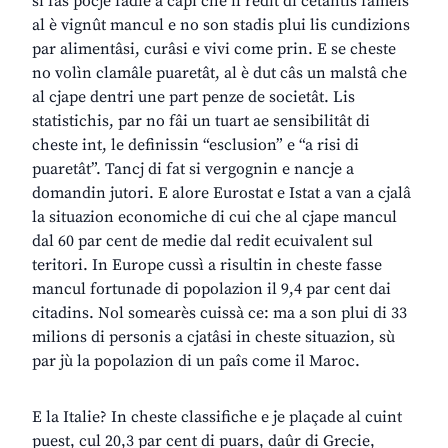
si fâs pocje fadie a capî che il redit di cetantis fameis
al è vignût mancul e no son stadis plui lis cundizions
par alimentâsi, curâsi e vivi come prin. E se cheste
no volìn clamâle puaretât, al è dut câs un malstâ che
al cjape dentri une part penze de societât. Lis
statistichis, par no fâi un tuart ae sensibilitât di
cheste int, le definissin “esclusion” e “a risi di
puaretât”. Tancj di fat si vergognin e nancje a
domandin jutori. E alore Eurostat e Istat a van a cjalâ
la situazion economiche di cui che al cjape mancul
dal 60 par cent de medie dal redit ecuivalent sul
teritori. In Europe cussì a risultin in cheste fasse
mancul fortunade di popolazion il 9,4 par cent dai
citadins. Nol somearès cuissà ce: ma a son plui di 33
milions di personis a cjatâsi in cheste situazion, sù
par jù la popolazion di un paîs come il Maroc.
E la Italie? In cheste classifiche e je plaçade al cuint
puest, cul 20,3 par cent di puars, daûr di Grecie,