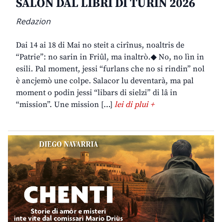
SALON DAL LIBRI DI TURIN 2026
Redazion
Dai 14 ai 18 di Mai no steit a cirînus, noaltris de
“Patrie”: no sarin in Friûl, ma inaltrò.◆ No, no lìn in
esili. Pal moment, jessi “furlans che no si rindin” nol
è ancjemò une colpe. Salacor lu deventarà, ma pal
moment o podin jessi “libars di sielzi” di lâ in
“mission”. Une mission […]
lei di plui +