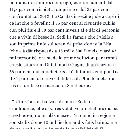
un numar di minôrs compagn) cuntun aument dal
11,5 par cent rispiet al an prime e dal 37 par cent
confrontât cul 2012. La Caritas invezit e jude a capî di
ce int che o fevelìn: il 35 par cent al rivuarde cubiis
cun plui fîs e il 30 par cent invezit al è dât di personis
che a vivin di bessolis. Sedi lis fameis che i vielis a
son in prime linie sul teren de privazion: e la Mia
(che e à dât rispuestis a 15 mil e 800 fameis, cuasi 43
mil personis), e je stade la prime soluzion par frontâ
cheste situazion. Di fat intai trê agns di aplicazion il
56 par cent dai beneficiaris al è di fameis cun plui fîs,
il 34 par cent al è invezit di bessôl. Plui de metât dut
câs e à un Isee di mancul di 3 mil euros.
I “Ultins” a son bielzà culì: ma il Redit di
Citadinance, che al varès vût di vê un efiet imediât su
chest teren, no ur plâs masse. Fin cumò in regjon a
son stadis dome 10 mil lis domandis fatis buinis: ma