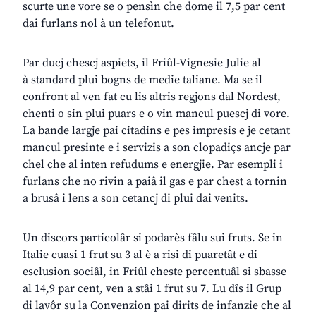
scurte une vore se o pensìn che dome il 7,5 par cent
dai furlans nol à un telefonut.
Par ducj chescj aspiets, il Friûl-Vignesie Julie al
à standard plui bogns de medie taliane. Ma se il
confront al ven fat cu lis altris regjons dal Nordest,
chenti o sin plui puars e o vin mancul puescj di vore.
La bande largje pai citadins e pes impresis e je cetant
mancul presinte e i servizis a son clopadiçs ancje par
chel che al inten refudums e energjie. Par esempli i
furlans che no rivin a paiâ il gas e par chest a tornin
a brusâ i lens a son cetancj di plui dai venits.
Un discors particolâr si podarès fâlu sui fruts. Se in
Italie cuasi 1 frut su 3 al è a risi di puaretât e di
esclusion sociâl, in Friûl cheste percentuâl si sbasse
al 14,9 par cent, ven a stâi 1 frut su 7. Lu dîs il Grup
di lavôr su la Convenzion pai dirits de infanzie che al