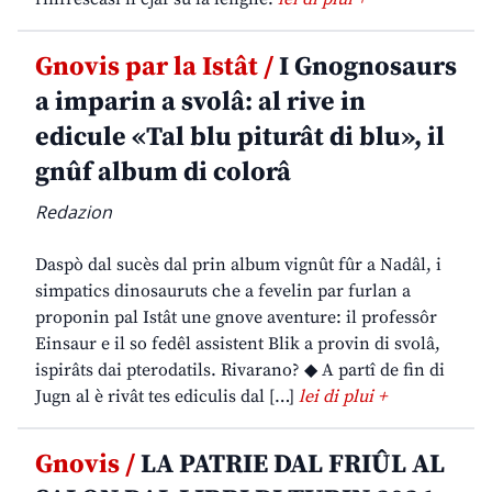
Gnovis par la Istât /
I Gnognosaurs
a imparin a svolâ: al rive in
edicule «Tal blu piturât di blu», il
gnûf album di colorâ
Redazion
Daspò dal sucès dal prin album vignût fûr a Nadâl, i
simpatics dinosauruts che a fevelin par furlan a
proponin pal Istât une gnove aventure: il professôr
Einsaur e il so fedêl assistent Blik a provin di svolâ,
ispirâts dai pterodatils. Rivarano? ◆ A partî de fin di
Jugn al è rivât tes ediculis dal […]
lei di plui +
Gnovis /
LA PATRIE DAL FRIÛL AL