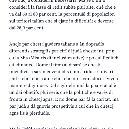
che ducj a considerin necessaris. Ma se o lin a
considerâ la fasse di redit subite plui alte, chê che e
va dal 60 al 80 par cent, la percentuâl di popolazion
sul teritori talian che si cjate in dificoltât e devente
dal 28,9 par cent.
Ancje par chest i guviers talians a àn dopradis
diferentis strategjiis par cirî di judâ cheste int, prin
cu la Mia (Misuris di inclusion ative) e po cul Redit di
citadinance. Dome il timp al disarà se chestis
iniziativis a saran coventadis o no a ridusi il divari
jenfri chei che a àn e chei che no rivin adore a vivi in
maniere dignitose. Dal sigûr eliminâ la puaretât al è
un dai obietîfs plui seris che la politiche e varès di
frontâ in chescj agns. E no dome par fâ la caritât, ma
par judâ a dâ gnovis prospetivis a cui che in chescj
agns lis à pierdudis.