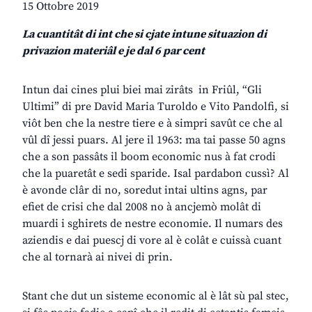
15 Ottobre 2019
La cuantitât di int che si cjate intune situazion di
privazion materiâl e je dal 6 par cent
Intun dai cines plui biei mai zirâts in Friûl, “Gli
Ultimi” di pre David Maria Turoldo e Vito Pandolfi, si
viôt ben che la nestre tiere e à simpri savût ce che al
vûl dî jessi puars. Al jere il 1963: ma tai passe 50 agns
che a son passâts il boom economic nus à fat crodi
che la puaretât e sedi sparide. Isal pardabon cussì? Al
è avonde clâr di no, soredut intai ultins agns, par
efiet de crisi che dal 2008 no à ancjemò molât di
muardi i sghirets de nestre economie. Il numars des
aziendis e dai puescj di vore al è colât e cuissà cuant
che al tornarà ai nivei di prin.
Stant che dut un sisteme economic al è lât sù pal stec,