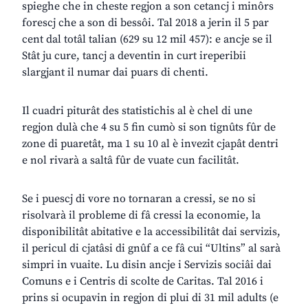
spieghe che in cheste regjon a son cetancj i minôrs
forescj che a son di bessôi. Tal 2018 a jerin il 5 par
cent dal totâl talian (629 su 12 mil 457): e ancje se il
Stât ju cure, tancj a deventin in curt ireperibii
slargjant il numar dai puars di chenti.
Il cuadri piturât des statistichis al è chel di une
regjon dulà che 4 su 5 fin cumò si son tignûts fûr de
zone di puaretât, ma 1 su 10 al è invezit cjapât dentri
e nol rivarà a saltâ fûr de vuate cun facilitât.
Se i puescj di vore no tornaran a cressi, se no si
risolvarà il probleme di fâ cressi la economie, la
disponibilitât abitative e la accessibilitât dai servizis,
il pericul di cjatâsi di gnûf a ce fâ cui “Ultins” al sarà
simpri in vuaite. Lu disin ancje i Servizis sociâi dai
Comuns e i Centris di scolte de Caritas. Tal 2016 i
prins si ocupavin in regjon di plui di 31 mil adults (e