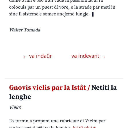
dome 3 mil e 300 a àn vude la pussibilitât di fâ
colocuis par un puest di vore, e la strade par meti in
sine il sisteme e somee ancjemò lungje. ❚
Walter Tomada
← va indaûr
va indevant →
Gnovis vielis par la Istât /
Netiti la
lenghe
Vielm
Us tornin a proponi une rubricute di Vielm par
rinfrescasi il cjâf su la lenghe.
lei di plui +