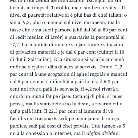
Ma in Friûl cemût ise la situazion? Dal sigûr no sin
tornâts ai timps di Turoldo, ma o sin ben inviâts… Il
nivel di puaretât relative al è plui bas di chel talian: o
sin al 9,3, plui o mancul sul nivel european, ma la
fasse che e sta subit parsore (chê dal 60 al 80 par cent
di redit median di lavôr) e puartarès la percentuâl al
17,2. La cuantitât di int che si cjate intune situazion
di privazion materiâl e je dal 6 par cent (cuintri il 10
di dut il Stât talian). E la situazion si sclarìs ancjemò
miôr se o cjalìn i dâts di acès ai servizis. Dome l’1,2
par cent al à une erogazion di aghe iregolâr e mancul
dal 5 par cent al à dificoltât a paiâ la lûs: il 6,3 par
cent nol rive a paiâ lis scovacis, il 4,2 nol rivarà a
onorâ un mutui fat pe cjase. Cetancj di plui, si pues
pensâ, ma lis statistichis no lu disin, a rivaran cif e
çaf a paiâ l’afit. Il 22,3 par cent al lamente di vê
fastidis cui traspuarts sedi pe mancjance di mieçs
publics, sedi pal cost di chei privâts. Une famee su 5
no à la conession a internet, ma il
digital divide
si