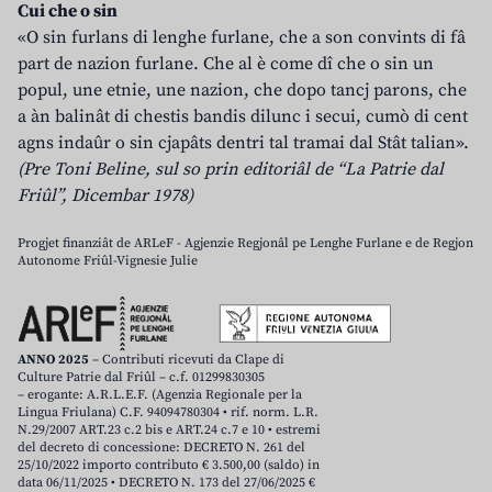
Cui che o sin
«O sin furlans di lenghe furlane, che a son convints di fâ
part de nazion furlane. Che al è come dî che o sin un
popul, une etnie, une nazion, che dopo tancj parons, che
a àn balinât di chestis bandis dilunc i secui, cumò di cent
agns indaûr o sin cjapâts dentri tal tramai dal Stât talian».
(Pre Toni Beline, sul so prin editoriâl de “La Patrie dal
Friûl”, Dicembar 1978)
Progjet finanziât de ARLeF - Agjenzie Regjonâl pe Lenghe Furlane e de Regjon
Autonome Friûl-Vignesie Julie
ANNO 2025
– Contributi ricevuti da Clape di
Culture Patrie dal Friûl – c.f. 01299830305
– erogante: A.R.L.E.F. (Agenzia Regionale per la
Lingua Friulana) C.F. 94094780304 • rif. norm. L.R.
N.29/2007 ART.23 c.2 bis e ART.24 c.7 e 10 • estremi
del decreto di concessione: DECRETO N. 261 del
25/10/2022 importo contributo € 3.500,00 (saldo) in
data 06/11/2025 • DECRETO N. 173 del 27/06/2025 €