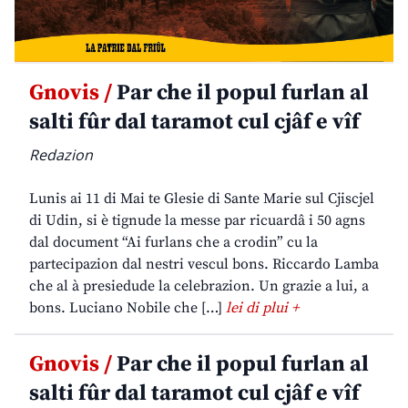
Gnovis /
Par che il popul furlan al
salti fûr dal taramot cul cjâf e vîf
Redazion
Lunis ai 11 di Mai te Glesie di Sante Marie sul Cjiscjel
di Udin, si è tignude la messe par ricuardâ i 50 agns
dal document “Ai furlans che a crodin” cu la
partecipazion dal nestri vescul bons. Riccardo Lamba
che al à presiedude la celebrazion. Un grazie a lui, a
bons. Luciano Nobile che […]
lei di plui +
Gnovis /
Par che il popul furlan al
salti fûr dal taramot cul cjâf e vîf