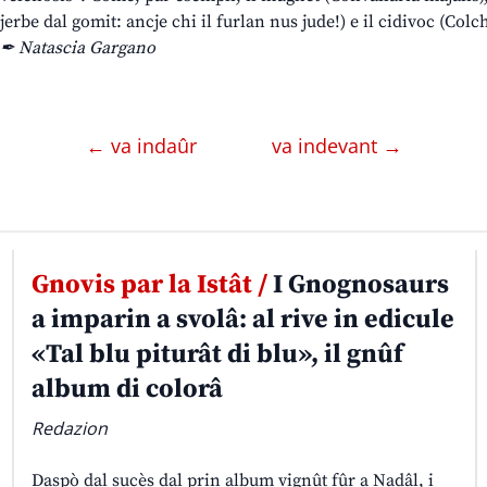
jerbe dal gomit: ancje chi il furlan nus jude!) e il cidivoc (Col
✒ Natascia Gargano
← va indaûr
va indevant →
Gnovis par la Istât /
I Gnognosaurs
a imparin a svolâ: al rive in edicule
«Tal blu piturât di blu», il gnûf
album di colorâ
Redazion
Daspò dal sucès dal prin album vignût fûr a Nadâl, i