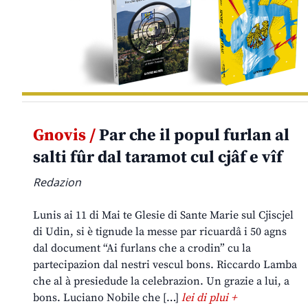
Gnovis /
Par che il popul furlan al
salti fûr dal taramot cul cjâf e vîf
Redazion
Lunis ai 11 di Mai te Glesie di Sante Marie sul Cjiscjel
di Udin, si è tignude la messe par ricuardâ i 50 agns
dal document “Ai furlans che a crodin” cu la
partecipazion dal nestri vescul bons. Riccardo Lamba
che al à presiedude la celebrazion. Un grazie a lui, a
bons. Luciano Nobile che […]
lei di plui +