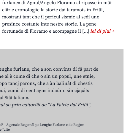
furlane» di Agnul/Angelo Floramo al ripasse in mût
clâr e cronologjic la storie dai taramots in Friûl,
mostrant tant che il pericul sismic al sedi une
presince costante inte nestre storie. La pene
fortunade di Floramo e acompagne il […]
lei di plui +
lenghe furlane, che a son convints di fâ part de
e al è come dî che o sin un popul, une etnie,
po tancj parons, che a àn balinât di chestis
cui, cumò di cent agns indaûr o sin cjapâts
al Stât talian».
ul so prin editoriâl de “La Patrie dal Friûl”,
LeF - Agjenzie Regjonâl pe Lenghe Furlane e de Regjon
 Julie