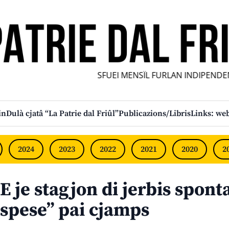
SFUEI MENSÎL FURLAN INDIPENDENT 
in
Dulà cjatâ “La Patrie dal Friûl”
Publicazions/Libris
Links: web
2024
2023
2022
2021
2020
2
E je stagjon di jerbis sponta
spese” pai cjamps