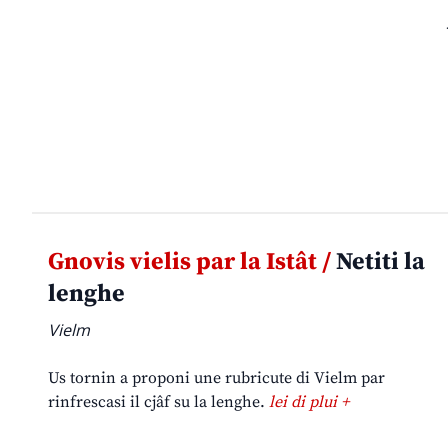
Gnovis vielis par la Istât /
Netiti la
lenghe
Vielm
Us tornin a proponi une rubricute di Vielm par
rinfrescasi il cjâf su la lenghe.
lei di plui +