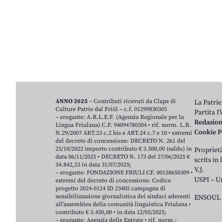
ANNO 2025
– Contributi ricevuti da Clape di
La Patrie
Culture Patrie dal Friûl – c.f. 01299830305
Partita 
– erogante: A.R.L.E.F. (Agenzia Regionale per la
Redazio
Lingua Friulana) C.F. 94094780304 • rif. norm. L.R.
Cookie P
N.29/2007 ART.23 c.2 bis e ART.24 c.7 e 10 • estremi
del decreto di concessione: DECRETO N. 261 del
25/10/2022 importo contributo € 3.500,00 (saldo) in
Proprietâ
data 06/11/2025 • DECRETO N. 173 del 27/06/2025 €
scrits in
34.842,23 in data 31/07/2025;
V.J.
– erogante: FONDAZIONE FRIULI CF. 00158650309 •
USPI – U
estremi del decreto di concessione: Codice
progetto 2024-0124 ID 23405 campagna di
sensibilizzazione giornalistica dei sindaci aderenti
ENSOUL 
all’assemblea della comunità linguistica Friulana •
contributo € 3.450,00 • in data 12/05/2025;
– erogante: Agenzia delle Entrate • rif. norm.: