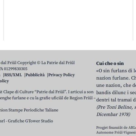
 dal Friûl Copyright © La Patrie dal Friûl
Cui che o sin
IVA 01299830305
«O sin furlans di 
n
RSS/XML
Pubblicità
Privacy Policy
nazion furlane. Ch
olicy
une nazion, che do
t Clape di Culture “Patrie dal Friûl”. I articui a son
bandis dilunc i se
 lenghe furlane e cu la grafie uficiâl de Regjon Friûl –
dentri tal tramai d
(Pre Toni Beline, s
nion Stampe Periodiche Taliane
Dicembar 1978)
srl
-
Grafiche GTower Studio
Progjet finanziât de AR
Autonome Friûl-Vignesie