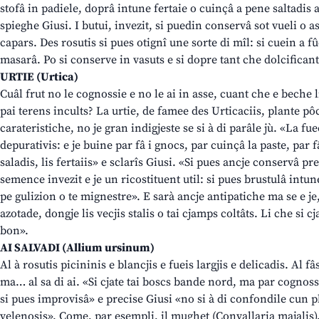
stofâ in padiele, doprâ intune fertaie o cuinçâ a pene saltadis
spieghe Giusi. I butui, invezit, si puedin conservâ sot vueli o a
capars. Des rosutis si pues otignî une sorte di mîl: si cuein a f
masarâ. Po si conserve in vasuts e si dopre tant che dolcificant 
URTIE (Urtica)
Cuâl frut no le cognossie e no le ai in asse, cuant che e beche l
pai terens incults? La urtie, de famee des Urticaciis, plante p
carateristiche, no je gran indigjeste se si à di parâle jù. «La fu
depurativis: e je buine par fâ i gnocs, par cuinçâ la paste, par fâ 
saladis, lis fertaiis» e sclarîs Giusi. «Si pues ancje conservâ p
semence invezit e je un ricostituent util: si pues brustulâ intun
pe gulizion o te mignestre». E sarà ancje antipatiche ma se e je,
azotade, dongje lis vecjis stalis o tai cjamps coltâts. Li che si cja
bon».
AI SALVADI (Allium ursinum)
Al à rosutis picininis e blancjis e fueis largjis e delicadis. Al f
ma… al sa di ai. «Si cjate tai boscs bande nord, ma par cognossi
si pues improvisâ» e precise Giusi «no si à di confondile cun p
velenosis». Come, par esempli, il mughet (Convallaria majalis)