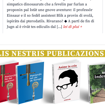
simpatics dinosauruts che a fevelin par furlan a
proponin pal Istât une gnove aventure: il professôr
Einsaur e il so fedêl assistent Blik a provin di svolâ,
ispirâts dai pterodatils. Rivarano? ◆ A partî de fin di
Jugn al è rivât tes ediculis dal […]
lei di plui +