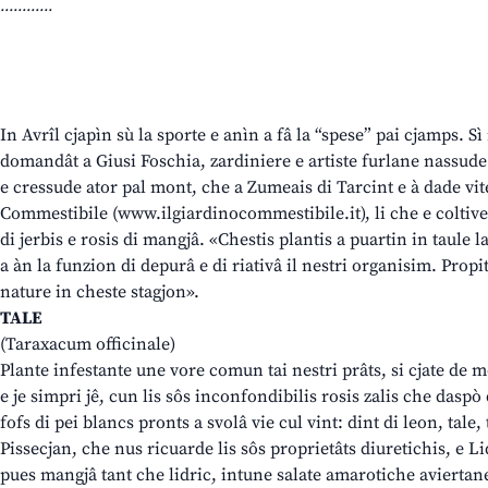
............
In Avrîl cjapìn sù la sporte e anìn a fâ la “spese” pai cjamps. S
domandât a Giusi Foschia, zardiniere e artiste furlane nassud
e cressude ator pal mont, che a Zumeais di Tarcint e à dade vite
Commestibile (www.ilgiardinocommestibile.it), li che e coltive
di jerbis e rosis di mangjâ. «Chestis plantis a puartin in taule 
a àn la funzion di depurâ e di riativâ il nestri organisim. Propi
nature in cheste stagjon».
TALE
(Taraxacum officinale)
Plante infestante une vore comun tai nestri prâts, si cjate de m
e je simpri jê, cun lis sôs inconfondibilis rosis zalis che daspò
fofs di pei blancs pronts a svolâ vie cul vint: dint di leon, tale, 
Pissecjan, che nus ricuarde lis sôs proprietâts diuretichis, e Lid
pues mangjâ tant che lidric, intune salate amarotiche aviertan