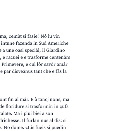
ì ma, cemût si fasie? Nô lu vin
e intune fazenda in Sud Americhe
 a une oasi speciâl, il Giardino
, e racuei e e trasforme centenârs
la Primevere, e cul lôr savôr amâr
te par disveânus tant che e fâs la
ont fin al mâr. E à tancj nons, ma
 de floridure si trasformin in çufs
talate. Ma i plui biei a son
richesse. Il furlan nus al dîs: si
e. No dome. «Lis fueis si puedin