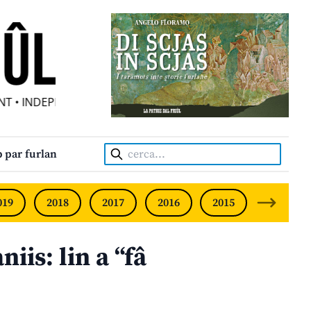
• INDEPENDENT FRIULIAN MONTHLY • NEODVISNI FURLANS
Cerca:
 par furlan
019
2018
2017
2016
2015
2014
niis: lin a “fâ