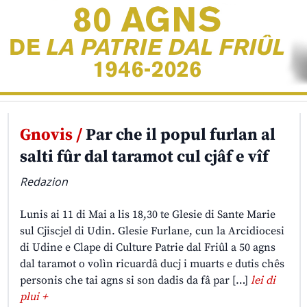
Gnovis /
Par che il popul furlan al
salti fûr dal taramot cul cjâf e vîf
Redazion
Lunis ai 11 di Mai a lis 18,30 te Glesie di Sante Marie
sul Cjiscjel di Udin. Glesie Furlane, cun la Arcidiocesi
di Udine e Clape di Culture Patrie dal Friûl a 50 agns
dal taramot o volìn ricuardâ ducj i muarts e dutis chês
personis che tai agns si son dadis da fâ par […]
lei di
plui +