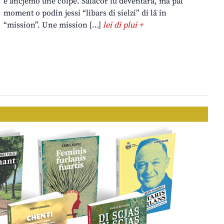
è ancjemò une colpe. Salacor lu deventarà, ma pal
moment o podin jessi “libars di sielzi” di lâ in
“mission”. Une mission […]
lei di plui +