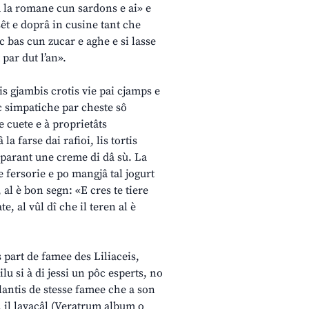
 a la romane cun sardons e ai» e
sêt e doprâ in cusine tant che
ûc bas cun zucar e aghe e si lasse
par dut l’an».
is gjambis crotis vie pai cjamps e
ôc simpatiche par cheste sô
ee cuete e à proprietâts
la farse dai rafioi, lis tortis
reparant une creme di dâ sù. La
e fersorie e po mangjâ tal jogurt
 al è bon segn: «E cres te tiere
te, al vûl dî che il teren al è
âs part de famee des Liliaceis,
lu si à di jessi un pôc esperts, no
lantis de stesse famee che a son
, il lavaçâl (Veratrum album o