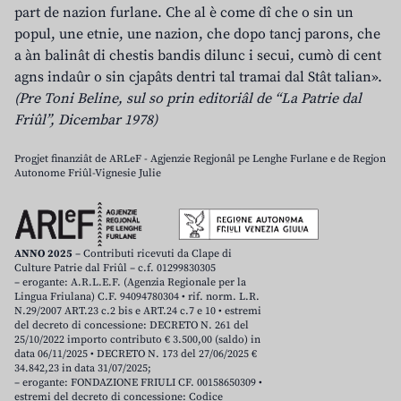
part de nazion furlane. Che al è come dî che o sin un
popul, une etnie, une nazion, che dopo tancj parons, che
a àn balinât di chestis bandis dilunc i secui, cumò di cent
agns indaûr o sin cjapâts dentri tal tramai dal Stât talian».
(Pre Toni Beline, sul so prin editoriâl de “La Patrie dal
Friûl”, Dicembar 1978)
Progjet finanziât de ARLeF - Agjenzie Regjonâl pe Lenghe Furlane e de Regjon
Autonome Friûl-Vignesie Julie
ANNO 2025
– Contributi ricevuti da Clape di
Culture Patrie dal Friûl – c.f. 01299830305
– erogante: A.R.L.E.F. (Agenzia Regionale per la
Lingua Friulana) C.F. 94094780304 • rif. norm. L.R.
N.29/2007 ART.23 c.2 bis e ART.24 c.7 e 10 • estremi
del decreto di concessione: DECRETO N. 261 del
25/10/2022 importo contributo € 3.500,00 (saldo) in
data 06/11/2025 • DECRETO N. 173 del 27/06/2025 €
34.842,23 in data 31/07/2025;
– erogante: FONDAZIONE FRIULI CF. 00158650309 •
estremi del decreto di concessione: Codice