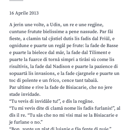
16 Aprile 2013
A jerin une volte, a Udin, un re e une regjine,
cuntune frutute bielissime a pene nassude. Par fâi
fieste, a clamin tal cjistiel dutis lis fadis dal Friûl, e
ognidune e puarte un regâl pe frute: la fade de Basse
e puarte la bielece dal mâr, la fade dal Tiliment e
puarte la fuarce di tornâ simpri a tirâsi sù come lis
risultivis, la fade dal Nadison e puarte la pazience di
sopuartâ lis invasions, e la fade cjargnele e puarte un
toc di polente e un frico, cence tant tabaiâ.
Par ultime e rive la fade de Bisiacarie, che no jere
stade invidade.
“Tu vevis di invidâle tu!”, e dîs la regjine.
“Tu mi vevis dite di clamâ nome lis fadis furlanis!”, al
dîs il re. “Tu sâs che no mi visi mai se la Bisiacarie e
je furlane o no.”
“Bon, zonte un plat di luianie e fâs fente di nuie.”