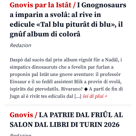
Gnovis par la Istât /
I Gnognosaurs
a imparin a svolâ: al rive in
edicule «Tal blu piturât di blu», il
gnûf album di colorâ
Redazion
Daspò dal sucès dal prin album vignût fûr a Nadâl, i
simpatics dinosauruts che a fevelin par furlan a
proponin pal Istât une gnove aventure: il professôr
Einsaur e il so fedêl assistent Blik a provin di svolâ,
ispirâts dai pterodatils. Rivarano? ◆ A partî de fin di
Jugn al è rivât tes ediculis dal […]
lei di plui +
Gnovis /
LA PATRIE DAL FRIÛL AL
SALON DAL LIBRI DI TURIN 2026
Redazion