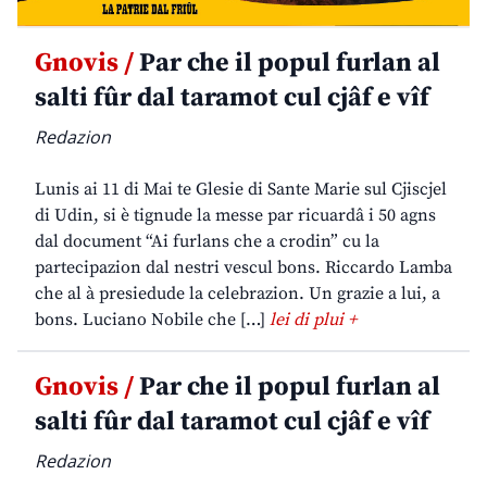
Gnovis /
Par che il popul furlan al
salti fûr dal taramot cul cjâf e vîf
Redazion
Lunis ai 11 di Mai te Glesie di Sante Marie sul Cjiscjel
di Udin, si è tignude la messe par ricuardâ i 50 agns
dal document “Ai furlans che a crodin” cu la
partecipazion dal nestri vescul bons. Riccardo Lamba
che al à presiedude la celebrazion. Un grazie a lui, a
bons. Luciano Nobile che […]
lei di plui +
Gnovis /
Par che il popul furlan al
salti fûr dal taramot cul cjâf e vîf
Redazion