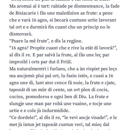
Ma aromai al è tart: rabiade pe dismenteance, la fade
de Bisiacarie i fâs une maledizion ae frute: a pene
che e varà 16 agns, si becarà cuntune urtie lavorant
tal ort e e durmirà fin cuant che un princip no le
dismovarà.
“Puare la mê frute”, e dîs la regjine.
“16 agns? Propite cuant che e rive la etât di lavorâ?”,
al dîs il re. E par salvâ la frute, al fâs une leç par
improibî i orts par dut il Friûl.
Ma naturalmentri i furlans, che a àn rispiet pes leçs
ma ancjemò plui pal ort, lu fasin istès, e cussì a 16
agns une dì, lant ator cence fâ nuie, la frute e cjate,
taponât di un mûr di cente, un ort plen di cocis,
cocins, pomodoros e ogni ben di Diu. La frute e
slungje une man par robâ une vuaìne, e tocje une
urtie e e cole jù indurmidide.
“Ce dordele!”, al dîs il re, “le vevi ancje visade!”, e le
met jù intun jet taponât cuntun veri, tal mieç dal