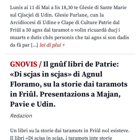
Lunis ai 11 di Mai a lis 18,30 te Glesie di Sante Marie
sul Cjiscjel di Udin. Glesie Furlane, cun la
Arcidiocesi di Udine e Clape di Culture Patrie dal
Friûl a 50 agns dal taramot o volìn ricuardâ ducj i
muarts e dutis chês personis che tai agns si son dadis
da fâ par […]
lei di plui +
GNOVIS /
Il gnûf libri de Patrie:
«Di scjas in scjas» di Agnul
Floramo, su la storie dai taramots
in Friûl. Presentazions a Majan,
Pavie e Udin.
Redazion
Un libri su la storie dai taramots in Friûl nol esisteve.
Il libri «Di scjas in scjas, i taramots inte storie