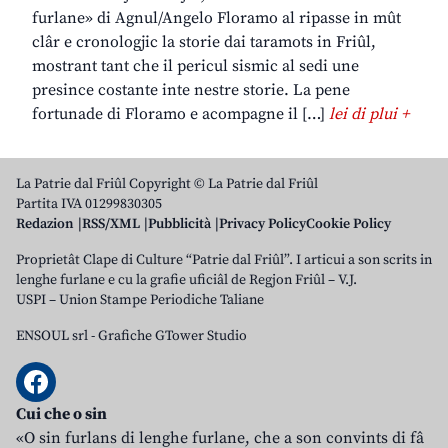
furlane» di Agnul/Angelo Floramo al ripasse in mût
clâr e cronologjic la storie dai taramots in Friûl,
mostrant tant che il pericul sismic al sedi une
presince costante inte nestre storie. La pene
fortunade di Floramo e acompagne il […]
lei di plui +
La Patrie dal Friûl Copyright © La Patrie dal Friûl
Partita IVA 01299830305
Redazion
RSS/XML
Pubblicità
Privacy Policy
Cookie Policy
Proprietât Clape di Culture “Patrie dal Friûl”. I articui a son scrits in
lenghe furlane e cu la grafie uficiâl de Regjon Friûl – V.J.
USPI – Union Stampe Periodiche Taliane
ENSOUL srl
-
Grafiche GTower Studio
Cui che o sin
«O sin furlans di lenghe furlane, che a son convints di fâ