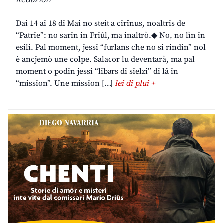
Dai 14 ai 18 di Mai no steit a cirînus, noaltris de
“Patrie”: no sarin in Friûl, ma inaltrò.◆ No, no lìn in
esili. Pal moment, jessi “furlans che no si rindin” nol
è ancjemò une colpe. Salacor lu deventarà, ma pal
moment o podin jessi “libars di sielzi” di lâ in
“mission”. Une mission […]
lei di plui +