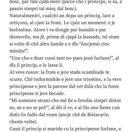
bosc, par fâle cjatâ miôr (parcè che i princips, si sa, a
passin simpri tal mieç dal bosc).
Naturalmentri, cualchi an dopo un princip, lant a
urtiçons, al cjate la frute. Le cjale un moment: e je
bielissime. Alore i va dongje par bussâle e par
dismovile, ma jê, prime di cjapâ la bussade, tal sium
si volte di chê altre bande e e dîs “Ancjemò cinc
minûts!”.
“Une che e duar cussì tant no pues jessi furlane!”, al
dîs il princip, e le lasse li.
Al veve reson: la frute e jere stade scambiade te
scune. Chê indurmidide e jere une triestine, e la vere
principesse e jere la parone dal ort dulà che la fente
principesse si jere becade.
“Mi someave strani che mê fie e fevelàs simpri disint
zo, xe e no se pol!”, al dîs il re, e al fâs une fieste cun
dutis lis fadis dal ream (ancje chê de Bisiacarie,
cheste volte).
Cussì il princip si maride cu la principesse furlane, e