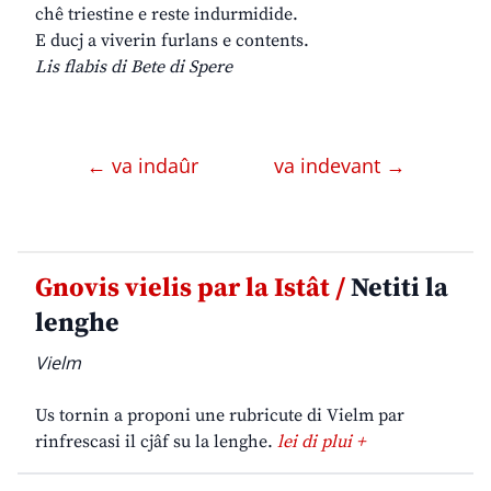
chê triestine e reste indurmidide.
E ducj a viverin furlans e contents.
Lis flabis di Bete di Spere
← va indaûr
va indevant →
Gnovis vielis par la Istât /
Netiti la
lenghe
Vielm
Us tornin a proponi une rubricute di Vielm par
rinfrescasi il cjâf su la lenghe.
lei di plui +